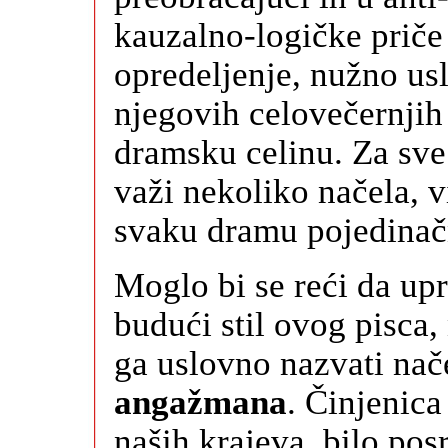
kauzalno-logičke priče 
opredeljenje, nužno us
njegovih celovečernji
dramsku celinu. Za sv
važi nekoliko načela, v
svaku dramu pojedinač
Moglo bi se reći da up
budući stil ovog pisca,
ga uslovno nazvati na
angažmana
. Činjenica
naših krajeva, bilo pos