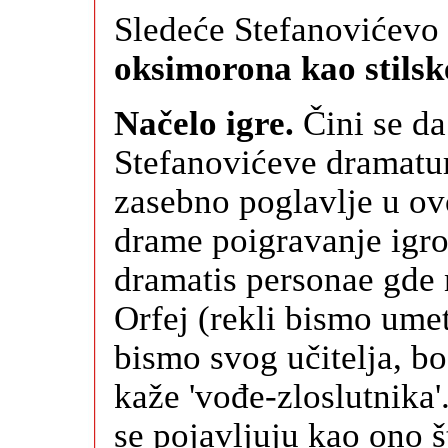
Sledeće Stefanovićevo 
oksimorona kao stilsk
Načelo igre.
Čini se da
Stefanovićeve dramatur
zasebno poglavlje u o
drame poigravanje igrom
dramatis personae gde
Orfej (rekli bismo ume
bismo svog učitelja, bog
kaže 'vođe-zloslutnika'.
se pojavljuju kao ono št