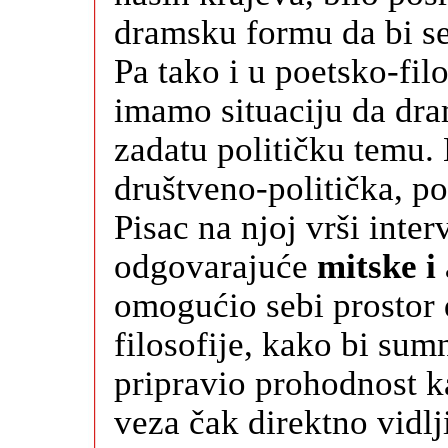
dramsku formu da bi se
Pa tako i u poetsko-fil
imamo situaciju da dra
zadatu političku temu. 
društveno-politička, po
Pisac na njoj vrši inter
odgovarajuće
mitske i
omogućio sebi prostor d
filosofije, kako bi su
pripravio prohodnost ka
veza čak direktno vidlj