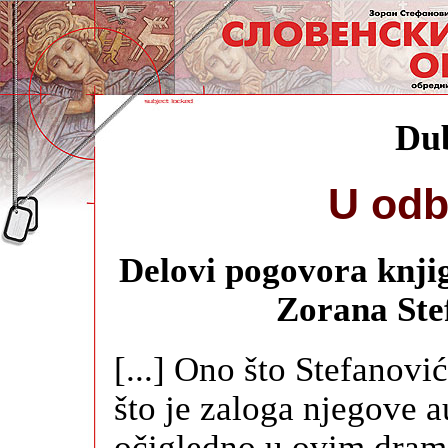
Du
U odbr
Delovi pogovora knji
Zorana Ste
[...] Ono što Stefanov
što je zaloga njegove a
očigledno u ovim drama