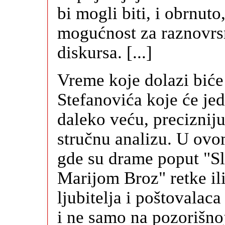
bi mogli biti, i obrnuto
mogućnost za raznovrs
diskursa. [...]
Vreme koje dolazi biće
Stefanovića koje će jed
daleko veću, preciznij
stručnu analizu. U ov
gde su drame poput "Sl
Marijom Broz" retke ili
ljubitelja i poštovalac
i ne samo na pozorišno