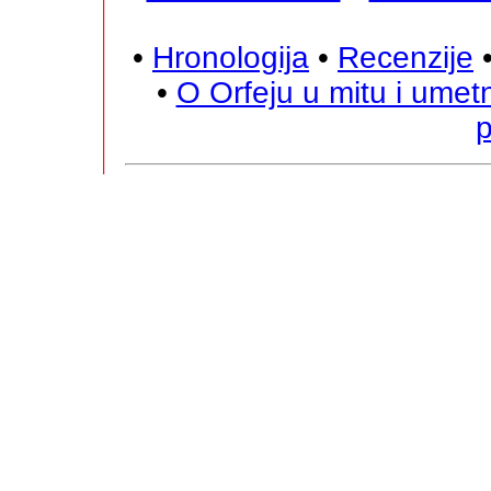
•
Hronologija
•
Recenzije
•
O Orfeju u mitu i umetn
p