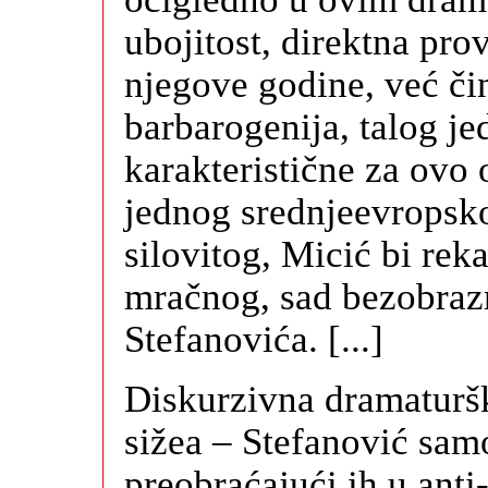
ubojitost, direktna pro
njegove godine, već čin
barbarogenija, talog j
karakteristične za ovo
jednog srednjeevropsko
silovitog, Micić bi rek
mračnog, sad bezobrazn
Stefanovića. [...]
Diskurzivna dramaturšk
sižea – Stefanović samo
preobraćajući ih u anti