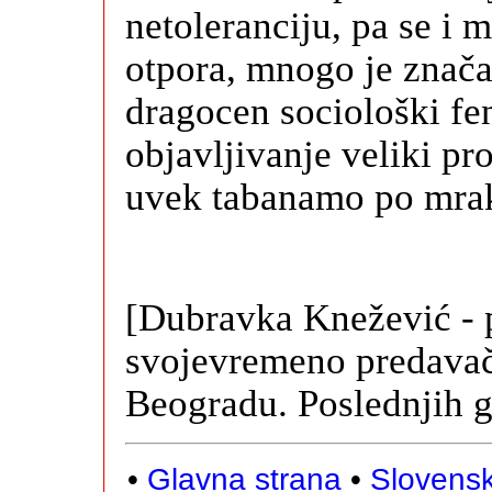
netoleranciju, pa se i m
otpora, mnogo je značaj
dragocen sociološki fe
objavljivanje veliki pro
uvek tabanamo po mra
[Dubravka Knežević - pi
svojevremeno predavač
Beogradu. Poslednjih 
•
Glavna strana
•
Slovensk