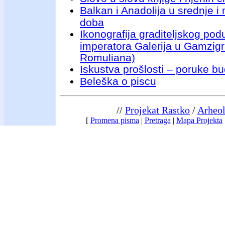
Balkan i Anadolija u srednje 
doba
Ikonografija graditeljskog po
imperatora Galerija u Gamzigr
Romuliana)
Iskustva prošlosti – poruke b
Beleška o piscu
//
Projekat Rastko
/
Arheol
[
Promena pisma
|
Pretraga
|
Mapa Projekta