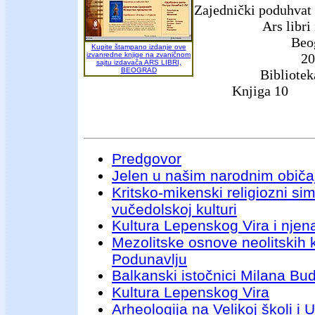
Zajednički poduhvat 
Ars libri
Beo
Kupite štampano izdanje ove
izvanredne knjige na zvaničnom
20
sajtu izdavača ARS LIBRI,
BEOGRAD
Bibliotek
Knjiga 10
Predgovor
Jelen u našim narodnim običa
Kritsko-mikenski religiozni si
vučedolskoj kulturi
Kultura Lepenskog Vira i njen
Mezolitske osnove neolitskih 
Podunavlju
Balkanski istočnici Milana Bu
Kultura Lepenskog Vira
Arheologija na Velikoj školi i U