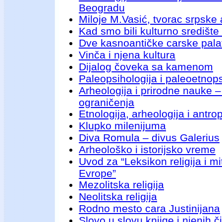
Beogradu
Miloje M.Vasić, tvorac srpske
Kad smo bili kulturno središte
Dve kasnoantičke carske pala
Vinča i njena kultura
Dijalog čoveka sa kamenom
Paleopsihologija i paleoetnops
Arheologija i prirodne nauke 
ograničenja
Etnologija, arheologija i antro
Klupko milenijuma
Diva Romula – divus Galerius
Arheološko i istorijsko vreme
Uvod za “Leksikon religija i m
Evrope”
Mezolitska religija
Neolitska religija
Rodno mesto cara Justinijana
Slovo u slovu knjige i njenih č