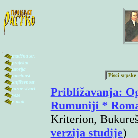
.
matična str.
projekat
istorija
Pisci srpske
umetnost
književnost
Približavanja: Og
razne stvari
veze
e-mail
Rumuniji * Rom
Kriterion, Bukureš
verzija studije
)