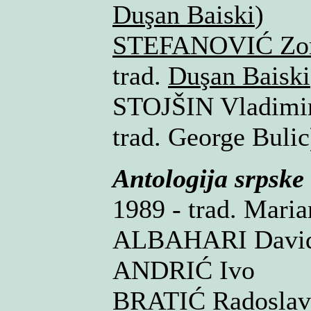
Duşan Baiski
)
STEFANOVIĆ Zo
trad.
Duşan Baiski
STOJŠIN Vladimi
trad. George Buli
Antologija srpske
1989 - trad. Mari
ALBAHARI Davi
ANDRIĆ Ivo
BRATIĆ Radosla