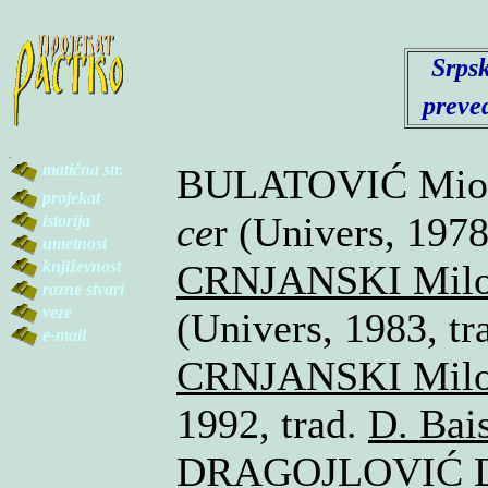
Srpsk
preved
.
matična str.
BULATOVIĆ Miod
projekat
ce
r (Univers, 1978
istorija
umetnost
književnost
CRNJANSKI Mil
razne stvari
veze
(Univers, 1983, t
e-mail
CRNJANSKI Mil
1992, trad.
D. Bai
DRAGOJLOVIĆ D