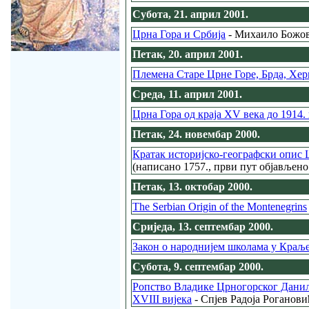
Субота, 21. април 2001.
Црна Гора и Србија
- Михаило Божови
Петак, 20. април 2001.
Племена Старе Црне Горе, Брда, Хе
Среда, 11. април 2001.
Црна Гора од краја XV века до 1914.
Петак, 24. новембар 2000.
Кратак историјско-географски опис 
(написано 1757., први пут објављено
Петак, 13. октобар 2000.
The Serbian Origin of the Montenegrins
Сриједа, 13. септембар 2000.
Закон о народнијем школама у Краљ
Субота, 9. септембар 2000.
Ропство Владике Црногорског Дани
XVIII вијека
- Спјев Радоја Роганов