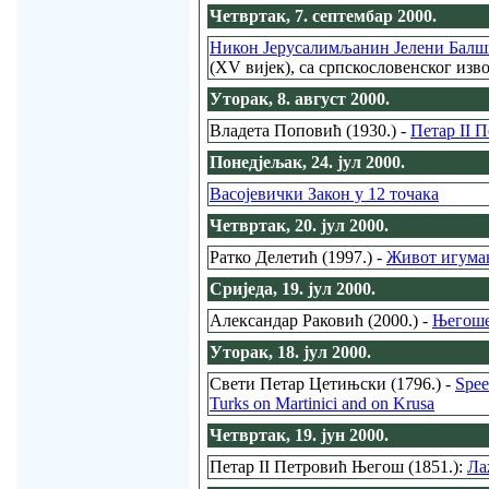
Четвртак, 7. септембар 2000.
Никон Јерусалимљанин Јелени Балши
(XV вијек), са српскословенског из
Уторак, 8. август 2000.
Владета Поповић (1930.) -
Петар II 
Понедјељак, 24. јул 2000.
Васојевички Закон у 12 точака
Четвртак, 20. јул 2000.
Ратко Делетић (1997.) -
Живот игуман
Сриједа, 19. јул 2000.
Александар Раковић (2000.) -
Његоше
Уторак, 18. јул 2000.
Свети Петар Цетињски (1796.) -
Spee
Turks on Martinici and on Krusa
Четвртак, 19. јун 2000.
Петар II Петровић Његош (1851.):
Ла