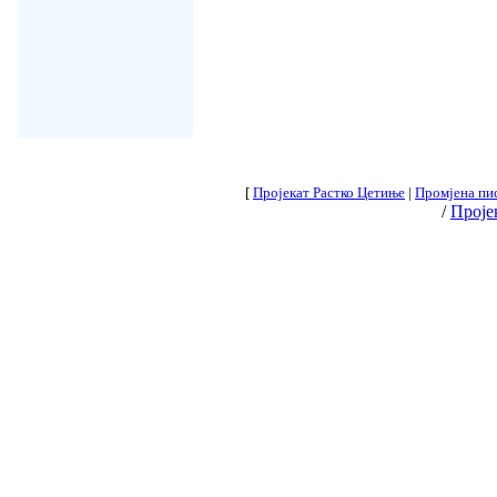
[
Пројекат Растко Цетиње
|
Промјена пи
/
Проје