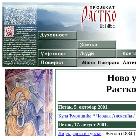
Ново у
Растко
Петак, 5. октобар 2001.
Кула Ђуришића * Чардак Алексића
/
Петак, 17. август 2001.
Лијек јарости турске
- Његош (1834.)