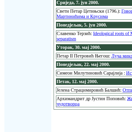
Сриједа, 7. јун 2000.
Свети Петар Цетињски (1796.):
Гово
Мартинићима и Крусима
Понедјељак, 5. јун 2000.
Славенко Терзић:
Ideological roots of
separatism
Уторак, 30. мај 2000.
Петар II Петровић Његош:
Луча мик
Понедјељак, 22. мај 2000.
Симеон Милутиновић Сарајлија :
Ис
Петак, 12. мај 2000.
Јелена Страцимировић Балшић:
Отпи
Архимандрит др Јустин Поповић:
Жи
чудотворца