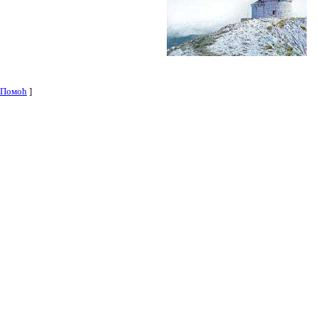
Помоћ
]