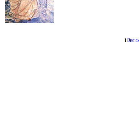
[
Пројек