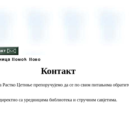
Контакт
 Растко Цетиње препоручујемо да се по свим питањима обратите 
 директно са уредницима библиотека и стручним савјетима.