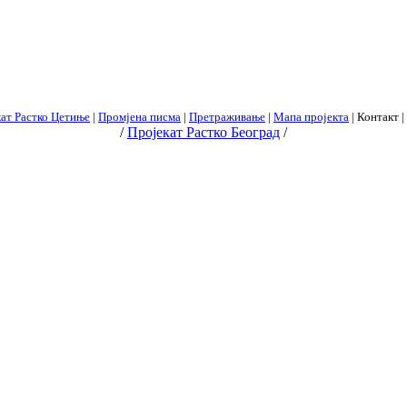
ат Растко Цетиње
|
Промјена писма
|
Претраживање
|
Мапа пројекта
| Контакт |
/
Пројекат Растко Београд
/