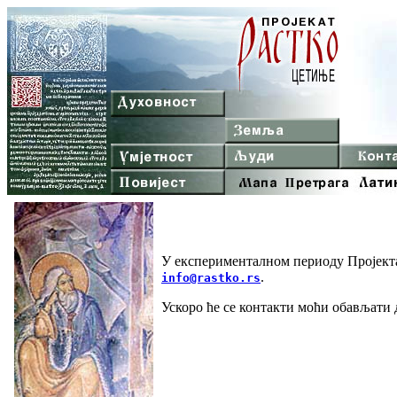
У експерименталном периоду Пројекта
.
info@rastko.rs
Ускоро ће се контакти моћи обављати