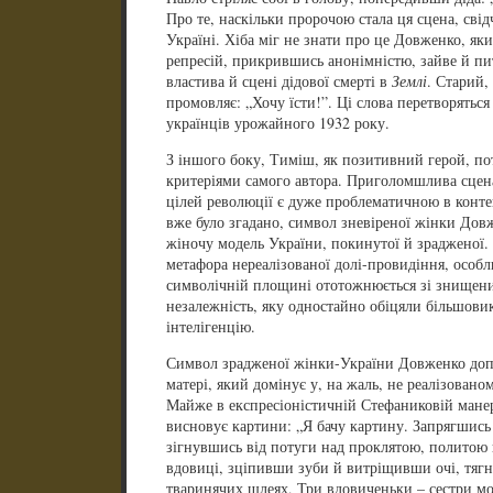
Про те, наскільки пророчою стала ця сцена, свід
Україні. Хіба міг не знати про це Довженко, як
репресій, прикрившись анонімністю, зайве й пи
властива й сцені дідової смерті в
Землі
. Старий,
промовляє: „Хочу їсти!”. Ці слова перетворятьс
українців урожайного 1932 року.
З іншого боку, Тиміш, як позитивний герой, пот
критеріями самого автора. Приголомшлива сцена
цілей революції є дуже проблематичною в конте
вже було згадано, символ зневіреної жінки Дов
жіночу модель України, покинутої й зрадженої. 
метафора нереалізованої долі-провидіння, особ
символічній площині ототожнюється зі знищени
незалежність, яку одностайно обіцяли більшови
інтелігенцію.
Символ зрадженої жінки-України Довженко допо
матері, який домінує у, на жаль, не реалізован
Майже в експресіоністичній Стефаниковій мане
висновує картини: „Я бачу картину. Запрягшись 
зігнувшись від потуги над проклятою, политою 
вдовиці, зціпивши зуби й витріщивши очі, тягн
тваринячих шлеях, Три вдовиченьки – сестри мої