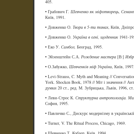
405.
• Грабович Г
. Шевченко як міфотворець, Семант
Київ, 1991.
• Довженко О.
Твори в 5-ти томах
, Київ, Дніпро
• Довженко О.
Україна в огні, щоденник
1941-195
• Еко У.
Симбол,
Београд, 1995.
• Эйзенштейн С.А.
Рождение мастера
[В:]
Избр
• О.Забужко,
Шевченків міф України
, Київ, 1997
• Levi-Strauss, C. Myth and Meaning // Conversatio
York. Shocken Book, 1978 // Міт і значення // Ант
думки 20 ст., ред. М. Зубрицька, Львів, 1996, ст
• Леви-Строс К.
Структурна антропологија. Мит
София, 1995.
• Павличко С., Дискурс модернізму в українській
• Turner, V. The Ritual Process, Chicago, 1969.
• Шевченко Т.
Кобзар
, Київ, 1994.