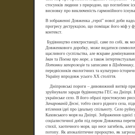
стосунків людини з природою, що поглиблює іс
висновку про виключеність гармонійного існува
В зображенні Довженка „герої” нової доби над
прогресу деструкцією, що поміщає його міф у 
контекст.
Будівництво електростанції, саме по собі, як м
Довженкового доробку, може видатися символом
щасливого суспільства, але яскраве домінування
Іван
та
Поема про море
, а також інтертекстуаль
Потомки запорожців
та записами в
Щоденнику
передвісників екологічних та культурно-історич
Україну впродовж усього ХХ століття.
Дніпровські пороги – дивовижний витвір приро
зруйнували заради будівництва ГЕС на Дніпрі.
українське село. В його образі простежуємо риси
Зачарованій Десні
, тобто свого рідного села, пі
втілення ідеї про ідеальну спільноту. Село руй
Каховського моря на Дніпрі. Зображення однієї
соціалистичної доби під пером Довженка перет
стихії, хаотичного моря, що несе загибель, але
потопу. Як апокаліптичне пророцтво, як загроза