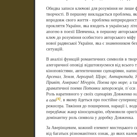
Обидва записи ключові для розуміння не лише ф
творчості. В першому викладається проблема, я
впродовж свого життя - проблема неприродності 
прокляття України, яка входить в українську літ
апогею в поезії Шевченка, в першому авторсько
ключ до розуміння особистого авторського міфу 
нової радянської України, яка є знаменником бе
ситуацій.
В аналізі функцій романтичних символів в тво
алегоричної оповіді відштовхуємося від всього 
кіноповістями, автентичними сценаріями, напи
Арсенал, Земля, Аероград, Щорс, Антарктида, Ягі
Привіт, Америко! Мічурін, Поема про море;
а т
драматичної поеми
Потомки запорожців,
п`єси
Роль наративного у своїх сценаріях Довженко н
[4]
в огні
, в якому йдеться про постійне суперни
режисера. Тяжіння до поширення, нарації і, водн
передбачає жанр кіносценарію, обумовили оригіна
домінантну роль символа у доробку Довженка.
За Аверінцевим, кожний елемент мистецького с
від багатьох різноманітних ознак, до яких належ