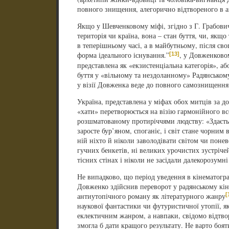
повного знищення, алегорично відтвореного в а
Якщо у Шевченковому міфі, згідно з Г. Грабович
територія чи країна, вона – стан буття, чи, якщо
в теперішньому часі, а в майбутньому, після сво
[13]
форма ідеального існування.”
, у Довженково
представлена як «екзистенціальна категорія», а
буття у «вільному та нездоланному» Радянському
у візії Довженка веде до повного самознищення
Україна, представлена у міфах обох митців за 
«хати» перетворюється на візію гармонійного вс
розшматованому протиріччями людству: «Здається
заросте бур’яном, споганіє, і світ стане чорним 
ній ніхто й ніколи заволодівати світом чи понев
гучних бенкетів, ні великих урочистих зустрічей,
тісних стінах і ніколи не засідали далекорозум
Не випадково, що період уведення в кінематогр
Довженко здійснив переворот у радянському кіно
[
антиутопічного роману як літературного жанру
наукової фантастики чи футуристичної утопії, як
еклектичним жанром, а навпаки, свідомо відтво
змогла б дати кращого результату. Не варто боят