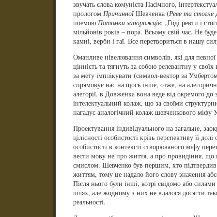
звучать слова комуніста Пасічного, інтертексту
прологом
Причинної
Шевченка (
Реве та стогне
поемою
Потомки запорожців
: „Годі ревти і ст
мільйонів років – пора. Всьому свій час. Не буде
камні, верби і гаї. Все перетвориться в нашу сил
Оманливе нівелювання символів, які для певної
цінність та тягнуть за собою релевантну у своїх
за мету імплікувати (символ-вектор за Умберто
спрямовує нас на щось інше, отже, на алегоричн
алегорії, в Довженка вона веде від окремого до 
інтелектуальний колаж, що за своїми структур
нагадує аналогічний колаж шевченкового міфу У
Проектування індивідуального на загальне, заокр
цілісності особистості крізь перспективу її дол
особистості в контексті створюваного міфу пере
вести мову не про життя, а про провидіння, що
смислом. Шевченко був першим, хто підтвердив 
життям, тому це надало його слову значення абс
Після нього були інші, котрі свідомо або силам
шлях, але жодному з них не вдалося досягти тако
реальності.