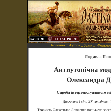
::
Насловна
::
Аутори
::
Језик
::
Фолкло
Людмила Поп
Антиутоп
iчна мо
Олександра Д
Спроба інтертекстуального мі
Довженко і кіно ХХ століття
,
Творчість Олександра Довженка позначена зосер