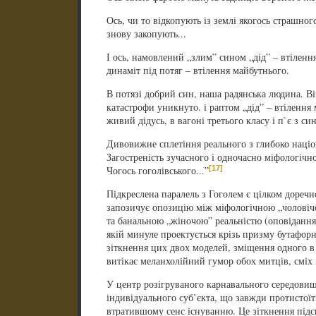
Ось, чи то відкопують із землі якогось страшног
знову закопують...
І ось, намовлений „злим” сином „дід” – втіленн
динаміт під потяг – втілення майбутнього.
В потязі добрий син, наша радянська людина. Ві
катастрофи уникнуто. і раптом „дід” – втілення
живий дідусь, в вагоні третього класу і п`є з си
Дивовижне сплетіння реального з глибоко наці
Загостреність зучасного і одночасно міфологічн
[17]
Чогось гоголівського...”
Підкреслена паралель з Гоголем є цілком дореч
запозичує опозицію між міфологічною „чоловічо
та банальною „жіночою” реальністю (оповідання
якій минуле проектується крізь призму бутафорн
зіткнення цих двох моделей, зміщення одного в
витікає меланхолійний гумор обох митців, сміх „
У центр розігруваного карнавального середови
індивідуального суб’єкта, що завжди протистої
втратившому сенс існуванню. Це зіткнення під