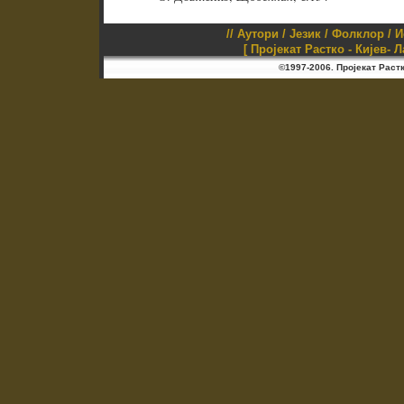
//
Аутори
/
Језик
/
Фолклор
/
И
[ Пројекат Растко - Кијев- 
©1997-2006. Пројекат Раст