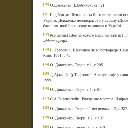
[10]
О.Довженко,
Щоденник
, ст.321
[11]
Подібно до Шевченка та його випевненої ост
Україні, Довженко неодноразово у своєму
Щоде
бажання, щоб його серце поховали в Україні.
[12]
Концепція Шевченкового міфу належить Г.Г
міфотворець
).
[13]
Г. Грабович, Шевченко як міфотворець: Сема
Київ, 1991, с.67.
[14]
О. Довженко,
Твори
, т.1, с.205
[15]
Д.Ајдачић, Ђ.Трајковић, Антиутопије у сло
1999.
[16]
О. Довженко,
Твори
, т.1, с.84
[17]
С.А.Энзенштейн, Рождение мастера, Избранн
[18]
О. Довженко,
Твори в 5-ти томах
, т.2, с.387
[19]
О. Довженко, Твори, т.2, с.407
[20]
О. Довженко, Твори, т. 3, с.340