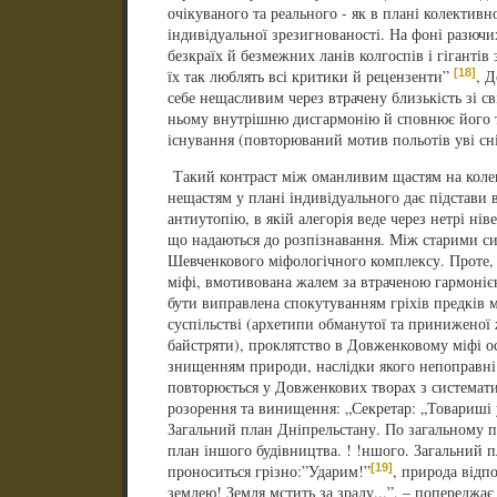
очікуваного та реального - як в плані колективно
індивідуальної зрезигнованості. На фоні разюч
безкраїх й безмежних ланів колгоспів і гігантів
[18]
їх так люблять всі критики й рецензенти”
, Д
себе нещасливим через втрачену близькість зі с
ньому внутрішню дисгармонію й сповнює його 
існування (повторюваний мотив польотів уві сн
Такий контраст між оманливим щастям на колек
нещастям у плані індивідуального дає підстави 
антиутопію, в якій алегорія веде через нетрі ні
що надаються до розпізнавання. Між старими с
Шевченкового міфологічного комплексу. Проте,
міфі, вмотивована жалем за втраченою гармоні
бути виправлена спокутуванням гріхів предків 
суспільстві (архетипи обманутої та приниженої 
байстряти), проклятство в Довженковому міфі о
знищенням природи, наслідки якого непоправні.
повторюється у Довженкових творах з системат
розорення та винищення: „Секретар: „Товариші 
Загальний план Дніпрельстану. По загальному п
план іншого будівництва. ! !ншого. Загальний п
[19]
проноситься грізно:”Ударим!”
, природа відп
землею! Земля мстить за зраду...”, – попереджає