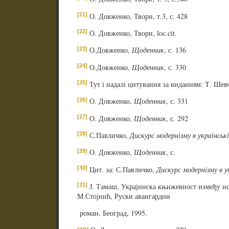
[21]
О. Довженко, Твори, т.3, с. 428
[22]
О. Довженко, Твори, loc.cit.
[23]
О.Довженко,
Щоденник
, с. 136
[24]
О.Довженко,
Щоденник
, с. 330
[25]
Тут і надалі цитування за виданням: Т. Шев
[26]
О. Довженко,
Щоденник
, с. 331
[27]
О. Довженко,
Щоденник
, с. 292
[28]
С.Павличко,
Дискурс модернізму в українськ
[29]
О. Довженко,
Щоденник
, с.
[30]
Цит. за: С.Павличко,
Дискурс модернізму в у
[31]
Ј. Тамаш, Украјинска књижевност између ист
М.Стојнић, Руски авангардни
роман, Београд, 1995.