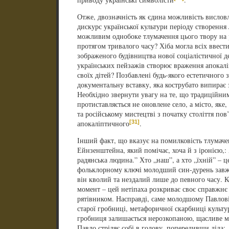
Отже, двозначність як єдина можливість висловл
дискурс української культури періоду створення
можливим однобоке тлумачення цього твору на р
протягом тривалого часу? Хіба могла всіх ввест
зображеного будівництва нової соціалістичної де
українських пейзажів створює враження апокалі
своїх дітей? Позбавлені будь-якого естетичного 
документальну вставку, яка кострубато випирає 
Необхідно звернути увагу на те, що традиційни
протиставляється не оновлене село, а місто, яке
та російському мистецтві з початку століття пов
[31]
апокаліптичного
.
Інший факт, що вказує на помилковість тлумач
Ейнзенштейна, який помічає, хоча й з іронією,:
радянська людина.” Хто „наш”, а хто „їхній” – 
фольклорному ключі молодший син-дурень завжд
він кволий та нездалий лише до певного часу. 
момент – цей нетіпаха розкриває своє справжнє 
рятівником. Насправді, саме молодшому Павлові
старої гробниці, метафоричної скарбниці культу
гробниця залишається нерозкопаною, щасливе ма
Павло стріляє собі в голову, попередивши діда: 