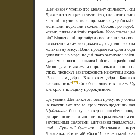
Шевченкову утопію про ідеальну спільноту, „сім
Довженко заміщає антиутопією, сповненою загал
картині штучного моря, що заливає українські с
могилами, церквами і селами (
Поема про море
)
ковчег, пливе самітній корабель. Кого спасає ц
рід? Відщепенці, що забули своє коріння та своє
визначенням самого Довженка, зрадили свою пам
колективну масу. „Вони прощаються один з одн
дивлячись на море, на дні якого затонуло навік
гудок морського пароплава і пісня. По радіо по
Місяць ракети-автомата і про польоти на інші п
страх, провокує занепокоєність майбутнім людсь
„Бажаю вам добра... Бажаю вам добра... Бажаю в
[22]
возвишатися.”
Спроба заглянути в таке майбу
алегорію в площину пророкування.
Цитування Шевченкової поезії присутнє у більш
не кажучи вже про те, що й увесь щоденник на
Щоденника
, його туги за втраченою вітчизною,
риторичними запитаннями, нагромадженням епіт
внутрішніми діалогами. Цитування трапляється 
ночі..., Думи мої, думи мої..., Не спалося
..., пер
Довженка: «Світе мій убогий! Покажи мені, де н