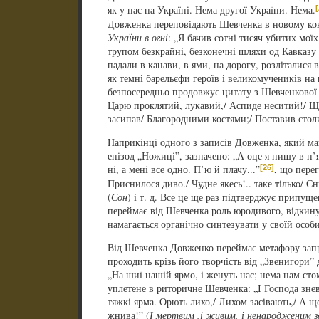
[
як у нас на Україні. Нема другої України. Нема.
Довженка переповідають Шевченка в новому конт
України в огні
: „Я бачив сотні тисяч убитих мої
трупом безкрайні, безконечні шляхи од Кавказу
падали в канави, в ями, на дорогу, розліталися в
як темні барельєфи героїв і великомучеників на
безпосередньо продовжує цитату з Шевченкової
Царю проклятий, лукавий,/ Аспиде неситий!/ Що
засипав/ Благородними костями;/ Поставив стол
Наприкінці одного з записів Довженка, який ма
епізод „Ножиці”, зазначено: „А оце я пишу в п’я
[26]
ні, а мені все одно. П’ю й плачу...”
, що пере
Приснилося диво./ Чудне якесь!.. таке тілько/ 
(
Сон
) і т. д. Все це ще раз підтверджує припущ
переймає від Шевченка роль юродивого, відкину
намагається органічно синтезувати у своїй особис
Від Шевченка Довженко переймає метафору запр
проходить крізь його творчість від „Звенигори” 
„На шиї нашій ярмо, і женуть нас; нема нам сто
уплетене в риторичне Шевченка: „І Господа зне
тяжкі ярма. Орють лихо,/ Лихом засівають,/ А що
жнива!” (
І мертвим ,і живим, і ненародженим 