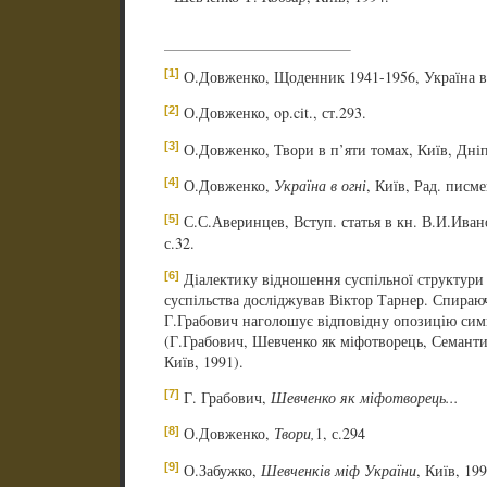
[1]
О.Довженко, Щоденник 1941-1956, Україна в о
[2]
О.Довженко, op.cit., ст.293.
[3]
О.Довженко, Твори в п’яти томах, Київ, Дніп
[4]
О.Довженко,
Україна в огні
, Київ, Рад. писме
[5]
С.С.Аверинцев, Вступ. статья в кн. В.И.Иван
с.32.
[6]
Діалектику відношення суспільної структури 
суспільства досліджував Віктор Тарнер. Спираюч
Г.Грабович наголошує відповідну опозицію симв
(Г.Грабович, Шевченко як міфотворець, Семантик
Київ, 1991).
[7]
Г. Грабович,
Шевченко як міфотворець...
[8]
О.Довженко,
Твори,
1, с.294
[9]
О.Забужко,
Шевченків міф України
, Київ, 199