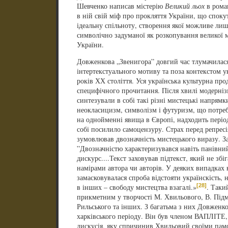
Шевченко написав містерію
Великий льох
в рома
в ній свій міф про прокляття України, що спокут
ідеальну спільноту, створення якої можливе лише
символічно задуманої як розкопування великої м
України.
Довженкова „Звенигора” довгий час тлумачилася
інтертекстуального мотиву та поза контекстом у
років ХХ століття. Уся українська культурна про
специфічного прочитання. Після хвилі модернізм
синтезували в собі такі різні мистецькі напрямк
неокласицизм, символізм і футуризм, що потреб
на однойменні явища в Європі, надходить період
собі посилило самоцензуру. Страх перед репрес
зумовлював двозначність мистецького виразу. З
”Двозначністю характеризувався навіть панівни
дискурс....Текст заховував підтекст, який не зб
намірами автора чи авторів. У деяких випадка
замасковувалася спроба відстояти українскість, н
[28]
в інших – свободу мистецтва взагалі.»
. Таки
прикметним у творчості М. Хвильового, В. Підм
Рильського та інших. З багатьма з них Довженк
харківського періоду. Він був членом ВАПЛІТЕ,
дискусія, яку спричинив Хвильовий своїми памф