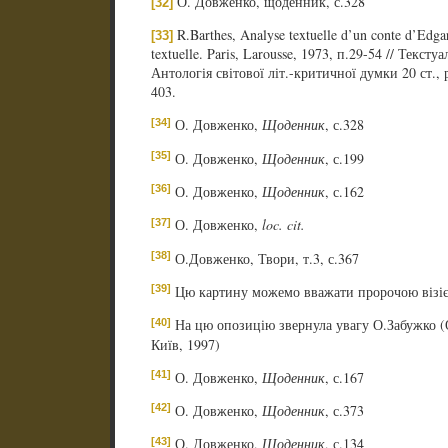
О. Довженко, щоденник, с.328
[32]
R.Barthes, Analyse textuelle d’un conte d’Edgar
[33]
textuelle. Paris, Larousse, 1973, п.29-54 // Текс
Антологія світової літ.-критичної думки 20 ст., 
403.
[34]
О. Довженко,
Щоденник
, с.328
[35]
О. Довженко,
Щоденник
, с.199
[36]
О. Довженко,
Щоденник
, с.162
[37]
О. Довженко,
loc. cit.
[38]
О.Довженко, Твори, т.3, с.367
[39]
Цю картину можемо вважати пророчою візіє
[40]
На цю опозицію звернула увагу О.Забужко (
Київ, 1997)
[41]
О. Довженко,
Щоденник
, с.167
[42]
О. Довженко,
Щоденник
, с.373
[43]
О. Довженко,
Щоденник
, с.134