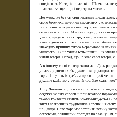
сподівання. Не здійснилася візія Шевченка, не ту
і сльози, тут ще й досі нерозрита могила.
Довженко не був би оригінальним мислителем, 
своїм баченням причини дисбалансу суспільства.
роз’єднаності українського люду, частина якого
своєї батьківщини. Мотиву зради Довженко прис
ідеалів, зрада коханих, зрада національних інте
нього однакову відразу. Він не просто вбачає нах
знаходить причину такого морального звихнення
минулого. „Їх не учили Батьківщині – їх учили к
учили історії. Народ, що не знає своєї історії, є 
А в іншому місці митець зазначає: „Де ж рождат
у нас? Де рости слабкодухим і запроданцям, як н
горе. На судить їх треба, а просить пробачення і
духовне каліцтво у великий час. Хто судитиме?”
Тому Довженко цілим своїм доробком доводить, 
осуджує усілякі спроби її примусового переосм
такому контексті звучать
Зачарована Десна
і
Пое
життя колгоспних трудівників і зрошення степу
на Дніпрі. Нове море має затопити велику части
островами, залишками спогадів на славну Січ, 