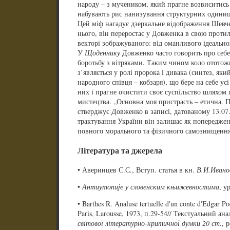
народу – з мучеником, який прагне возвиситись 
набувають рис нанизування структурних одиниц
Цей міф нагадує дзеркальне відображення Шевч
нього, він переростає у Довженка в свою проти
векторі зображуваного: від оманливого ідеально
У
Щоденнику
Довженко часто говорить про себе
боротьбу з вітряками. Таким чином коло ототож
з’являється у ролі пророка і дивака (синтез, як
народного співця – кобзаря), що бере на себе усі
них і прагне очистити своє суспільство шляхом 
мистецтва. „Основна моя пристрасть – етична. Пе
стверджує Довженко в записі, датованому 13.07
трактування України він залишає як попереджен
повного морального та фізичного самознищення
Література та джерела
• Аверинцев С.С., Вступ. статья в кн.
В.И.Ивано
•
Антиутопије у словенским књижевностима
, у
• Barthes R. Analuse tertuelle d'un conte d'Edgar Po
Paris, Larousse, 1973, п.29-54// Текстуальний ан
світової літературно-критичної думки 20 ст
., 