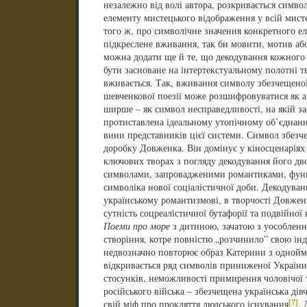
незалежно від волі автора, розкривається симво
елементу мистецького відображення у всій мист
того ж, про символічне значення конкретного ел
підкреслене вживання, так би мовити, мотив аб
можна додати ще й те, що декодування кожного
бути засноване на інтертекстуальному полотні т
вживається. Так, вживання символу збезчещеної
шевченкової поезії може розшифровуватися як а
ширше – як символ несправедливості, на якій за
протиставлена ідеальному утопічному об’єднан
вини представників цієї системи. Символ збезче
доробку Довженка. Він домінує у кіносценарія
ключових творах з погляду декодування його дво
символами, запровадженими романтиками, функ
символіка нової соціалістичної доби. Декодуван
українському романтизмові, в творчості Довжен
сутність соцреалістичної бутафорії та подвійної
Поеми про море
з дитиною, зачатою з уособленн
створіння, котре повністю „розчинило” свою інд
недвозначно повторює образ Катерини з однойм
відкривається ряд символів приниженої України
стосунків, неможливості примирення чоловічої т
російського війська – збезчещена українська дів
[7]
свій міф про прокляття людського існування
, 