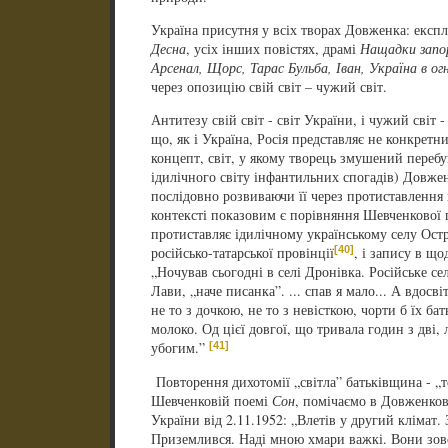
Україна присутня у всіх творах Довженка: експл
Десна
, усіх інших повістях, драмі
Нащадки запо
Арсенал, Щорс, Тарас Бульба, Іван, Україна в ог
через опозицію свій світ – чужий світ.
Антитезу свій світ - світ України, і чужий світ -
що, як і Україна, Росія представляє не конкрет
концепт, світ, у якому творець змушений перебу
ідилічного світу інфантильних спогадів) Довже
послідовно розвиваючи її через протиставлення 
контексті показовим є порівняння Шевченкової п
протиставляє ідилічному українському селу Ост
[40]
російсько-татарської провінції
, і запису в щ
„Ночував сьогодні в селі Дронівка. Російське се
Лави, „наче писанка”. ... спав я мало... А вдосві
не то з дочкою, не то з невісткою, чорти б їх ба
молоко. Од цієї довгої, що тривала годин з дві,
[41]
убогим.”
Повторення дихотомії „світла” батьківщина - „
Шевченковій поемі
Сон
, помічаємо в Довженков
України від 2.11.1952: „Влетів у другий клімат.
Приземлився. Наді мною хмари важкі. Вони зовсі