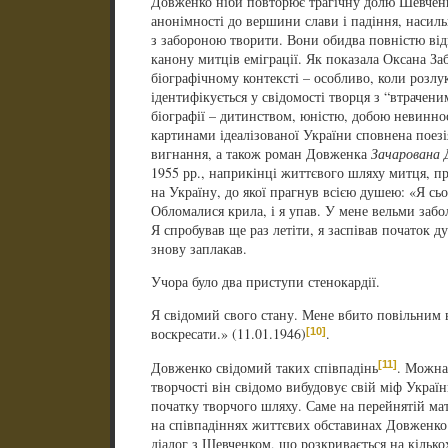
Довженко ніби повторює трагічну долю Шевченк
анонімності до вершини слави і падіння, насиль
з забороною творити. Вони обидва повністю від
канону митців еміграції. Як показала Оксана За
біографічному контексті – особливо, коли розлу
ідентифікується у свідомості творця з “втрачен
біографії – дитинством, юністю, добою невиннос
картинами ідеалізованої України сповнена поез
вигнання, а також роман Довженка
Зачарована 
1955 рр., наприкінці життєвого шляху митця, п
на Україну, до якої прагнув всією душею: «Я сь
Обломалися крила, і я упав. У мене вельми забол
Я спробував ще раз летіти, я заспівав початок д
знову заплакав.
Учора було два приступи стенокардії.
Я свідомий свого стану. Мене вбито повільним 
[10]
воскресати.» (11.01.1946)
.
[11]
Довженко свідомий таких співпадінь
. Можна 
творчості він свідомо вибудовує свій міф Украї
початку творчого шляху. Саме на перейнятій ма
на співпадіннях життєвих обставинах Довженко 
діалог з Шевченком, що розкривається на кільк