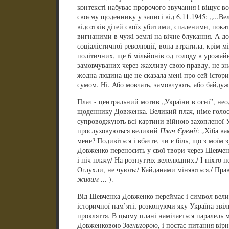
контексті набуває пророчого звучання і віщує в
своєму щоденнику у записі від 6.11.1945: „...В
відсотків дітей своїх убитими, спаленими, пока
вигнаними в чужі землі на вічне блукання. А до
соціалістичної революції, вона втратила, крім м
політичних, ще 6 мільйонів од голоду в урожайн
замовчуваних через жахливу свою правду, не знав
жодна людина ще не сказала мені про сей істор
сумом. Ні. Або мовчать, замовчують, або байдужі
Плач - центральний мотив „України в огні”, не
щоденнику Довженка. Великий плач, німе голос
супроводжують всі картини війною захопленої У
прослуховуються великий
Плач Єремії
: „Хіба в
мене? Подивіться і вбачте, чи є біль, що з моїм 
Довженко переносить у свої твори через Шевченк
і ніч плачу/ На розпуттях велелюдних,/ І ніхто не 
Оглухли, не чують;/ Кайданами міняються,/ Пра
живим
... ).
Від Шевченка Довженко переймає і символ велик
історичної пам’яті, розкопуючи яку Україна звіл
прокляття. В цьому плані намічається паралел
Довженковою
Звенигорою
, і постає питання вір