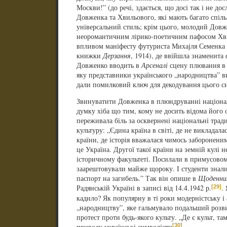
Москви!” (до речі, здається, що досі так і не д
Довженка та Хвильового, які мають багато спіл
універсальний стиль; крім цього, молодий Дов
неоромантичним лірико-поетичним пафосом Хви
впливом маніфесту футуриста Михајля Семенка п
книжки
Дерзання
, 1914), де ввійшла знаменита
Довженко вводить в
Арсеналі
сцену плювання в
яку представники українського „народництва” в
дали помилковий ключ для декодування цього с
Звинуватити Довженка в плюндруванні націонал
думку хіба що тим, кому не досить відома його о
переживала біль за осквернені національні трад
культуру: „Єдина країна в світі, де не викладалас
країни, де історія вважалася чимось заборонен
це Україна. Другої такої країни на земній кулі н
історичному факультеті. Посилали в примусовом
заарештовували майже щороку. І студенти знали, 
паспорт на загибель.” Так він опише в
Щоденни
[29]
Радянській Україні в записі від 14.4.1942 р.
.
кадило? Як популярну в ті роки модерністську і
„народництву”, яке гальмувало подальший розви
протест проти будь-якого культу. „Де є культ, т
[30]
приводу українські символісти
.