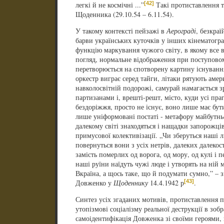
[42]
легкі й не космічні ...”
Такі протиставлення т
Щоденника (29.10.54 – 6.11.54).
У такому контексті пейзажі в
Аерограді
, безкраї
барви українських куточків у інших кінематогр
функцію маркування чужого світу, в якому все в
погляд, нормальне відображення при поступовом
перетворюється на спотворену картину існуванн
оркестр виграє серед тайги, літаки рятують амер
навколосвітній подорожі, самурай намагається зр
партизанами і, врешті-решт, місто, куди усі пр
бездоріжжя, просто не існує, воно лише має бути
лише уніформовані постаті - метафору майбутнь
далекому світі знаходяться і нащадки запорожців
примусової колективізації. „Чи зберуться наші 
повернуться вони з усіх нетрів, далеких далекос
замість померлих од ворога, од мору, од кулі і п
наші руїни наїдуть чужі люде і утворять на ній м
Вкраїна, а щось таке, що й подумати сумно,” – 
[43]
Довженко у
Щоденнику
14.4.1942 р
.
Синтез усіх згаданих мотивів, протиставлення
утопізмові соціалізму реальної деструкції в зоб
самоідентифікація Довженка зі своїми героями, г