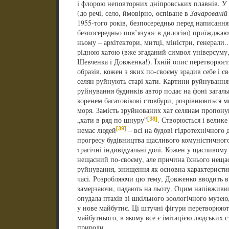
і флорою неповторних дніпровських плавнів. У 
(до речі, село, ймовірно, оспіване в
Зачарованій
1955-того років, безпосередньо перед написанн
безпосередньо пов’язуює в дилогію) приїжджают
ньому – архітектори, митці, міністри, генерали.
рідною хатою (вже згаданий символ універсуму,
Шевченка і Довженка!). Їхній опис перетворюєт
образів, кожен з яких по-своєму зрадив себе і св
селян руйнують старі хати. Картини руйнування
руйнування будинків автор подає на фоні загал
коренем багатовікові стовбури, розрівнюються м
моря. Замість зруйнованих хат селянам пропону
[38]
„хати в ряд по шнуру”
. Створюється і велике 
[39]
немає людей
– всі на будові гідротехнічного
прогресу будівництва щасливого комуністичног
трагічні індивідуальні долі. Кожен у щасливому
нещасний по-своєму, але причина їхнього нещас
руйнування, знищення як основна характеристи
часі. Розробляючи цю тему, Довженко вводить 
замерзаючи, падають на льоту. Оцим напівживи
опудала птахів зі шкільного зоологічного музею,
у нове майбутнє. Ці штучні фігури перетворюють
майбутнього, в якому все є імітацією людських с
природи.