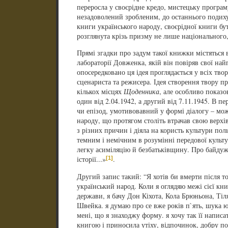
переросла у своєрідне кредо, мистецьку програм
незадоволений зробленим, до останнього подих
книги українського народу, своєрідної книги бут
розглянута крізь призму не лише національного,
Прямі згадки про задум такої книжки містяться
лабораторії Довженка, якій він повіряв свої найп
опосередковано ця ідея проглядається у всіх тв
сценариста та режисера. Ідея створення твору пр
кількох місцях
Щоденника
, але особливо показо
один від 2.04.1942, а другий від 7.11.1945. В 
чи епізод, умотивовавний у формі діалогу – мо
народу, що протягом століть втрачав свою верхі
з різних причин і діяла на користь культури пол
темним і немічним в розумінні передової культур
легку асиміляцію й безбатьківщину. Про байдужі
[1]
історії...»
.
Другий запис такий: “Я хотів би вмерти після 
український народ. Коли я оглядяю межі сієї книг
держави, я бачу Дон Кіхота, Кола Брюньона, Тіл
Швейка. я думаю про се вже років п`ять, шука ю
мені, що я знаходжу форму. я хочу так її написа
книгою і приносила утіху, відпочинок, добру по