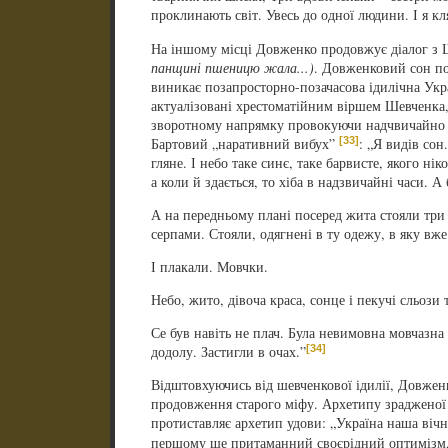
проклинають світ. Увесь до одної людини. І я кл
На іншому місці Довженко продовжує діалог з
панщині пшеницю жала...)
. Довженковий сон по
виникає позапросторно-позачасова ідилічна Укра
актуалізовані хрестоматійним віршем Шевченка,
зворотному напрямку провокуючи надчвичайно 
[33]
Бартовий „наративний вибух”
: „Я видів сон
гляне. І небо таке синє, таке барвисте, якого нік
а коли й здається, то хіба в надзвичайні часи. А 
А на передньому плані посеред жита стояли три 
серпами. Стояли, одягнені в ту одежу, в яку вже
І плакали. Мовчки.
Небо, жито, дівоча краса, сонце і пекучі сльози
Се був навіть не плач. Була невимовна мовчазна 
[34]
додолу. Застигли в очах.”
Відштовхуючись від шевченкової ідилії, Довжен
продовження старого міфу. Архетипу зрадженої
протиставляє архетип удови: „Україна наша вічн
першому ще притаманний своєрідний оптимізм,