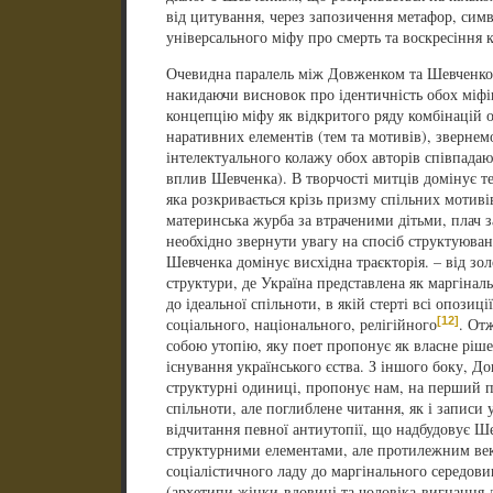
від цитування, через запозичення метафор, симв
універсального міфу про смерть та воскресіння к
Очевидна паралель між Довженком та Шевченком
накидаючи висновок про ідентичність обох міфі
концепцію міфу як відкритого ряду комбінацій 
наративних елементів (тем та мотивів), звернем
інтелектуального колажу обох авторів співпада
вплив Шевченка). В творчості митців домінує те
яка розкривається крізь призму спільних мотивів
материнська журба за втраченими дітьми, плач 
необхідно звернути увагу на спосіб структуюва
Шевченка домінує висхідна траєкторія. – від зол
структури, де Україна представлена як маргінальн
до ідеальної спільноти, в якій стерті всі опозиц
[12]
соціального, національного, релігійного
. От
собою утопію, яку поет пропонує як власне ріш
існування українського єства. З іншого боку, Д
структурні одиниці, пропонує нам, на перший пог
спільноти, але поглиблене читання, як і записи 
відчитання певної антиутопії, що надбудовує Ш
структурними елементами, але протилежним век
соціалістичного ладу до маргінального середови
(архетипи жінки-вдовиці та чоловіка-вигнанця 