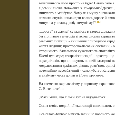
теперішнього його просто не буде! Певно саме в
відомий вислів Довженка з
Зачарованої Десни
: 
минулого в майбутнє. Чому ж я мушу зневажати
навчити онуків ненавидіти колись дороге й свят
[16]
минулим у велику добу комунізму!”
„Дорога” та „свята” сучасність в творах Довженк
багатопланова алегорія зі всіма рисами карнава
реальних ситуацій - знищення природного сере
життя людини; просторово-часових обставин - о
історичного, банального сучасного та апокаліп
Поемі про море
; театралізацією дії - оркестр, щ
парад літаків, що виписують на небі загадкові н
моделюванням декількох різних розв’язок однієї
потенційно передбачений - самогубство Катерин
зганьблену честь дочки в
Поемі про море
.
На елементи карнавалізму у першому екранізов
С. Ензенштейн:
„Мати мила, що тільки тут не відбувається!
Ось із якоїсь подвійної експозиції випливають в
Ось білою фарбою мажуть задницю вороного же