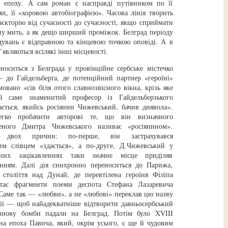
у епоху. А сам роман є насправді путівником по її
х, її «хоровою автобіографією». Часова лінія творить
єкторію від сучасності до сучасності, якщо сприймати
дну мить, а як дещо ширший проміжок. Белград періоду
дувань є відправною та кінцевою точкою оповіді. А в
’являються всілякі інші місцевості.
носиться з Белграда у провінційне сербське містечко
 до Гайдельберґа, де потенційний партнер «героїні»
мовано «сів біля отого славнозвісного вікна, крізь яке
й саме знаменитий професор із Гайдельберзького
дається, якийсь росіянин Чижевський, бачив диявола».
ко пробачити авторові те, що він визначного
ченого Дмитра Чижевського називає «росіянином».
 двох причин: по-перше, він застрахувався
им слівцем «здається», а по-друге, Д.Чижевський у
ичних зацікавленнях таки значне місце приділяв
анням. Далі дія синхронно переноситься до Парижа,
толіття над Дунай, де перевтілена героїня Філіпа
тає фрагменти поеми деспота Стефана Лазаревича
Саме так — «любви», а не «любові» переклав цю назву
нзії — щоб найадекватніше відтворити давньосербський
 знову бомби падали на Белград. Потім було XVIII
ена епоха Павича, який, окрім усього, є ще й чудовим