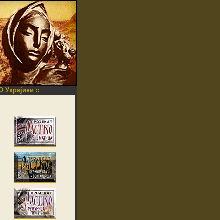
O Украјини
::