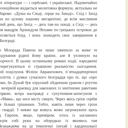
ї літератури — і сербської, і української. Надзвичайно
есенційною видається молитовна формула, актуальна не
ароко: «Душа на Сході, серце на Заході». Схід і Захід
ах по цілому нашому мегареґіоні, де всім мисливим
лий день, що Захід — десь там на заході, а Схід — десь
сля мандрів Архондули Нехами по грецьких островах до
іпляється блуд, і вона знаходить своє завершення в
Белграді.
що Мілорада Павича не лише зачепило за живе те
рдування рідної йому країни, але й уплинуло на
ворчості. В цьому останньому романі події, народжені
перегукуються зі страшною реальністю сьогодення.
й поцілунок Філіпи Авранезович, п’ятнадцятирічної
оліття, і думки сучасного белградця про те, що «про
ови, бо Дунай був отруєний збідненим ураном і ртуттю
вечірній краєвид для закоханих із зенітними ракетами
іркою, котра насправді є супутником-шпигуном з
«Мама», що несе місту смерть. Через якісь гріхи сербів
е більші грішники. Тобто, навіть лише через гріхи
о гвардії. І невже ще комусь може загрожувати щось
ед Європи, якщо, приміром, хтось із захланних
агрів собі руки на оборудках із якимись там
Незважаючи на ці тематичні (нехай і кардинальні)