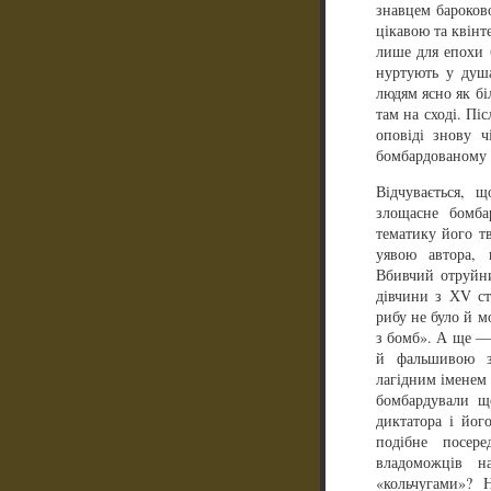
знавцем бароково
цікавою та квінт
лише для епохи б
нуртують у душ
людям ясно як бі
там на сході. Пі
оповіді знову ч
бомбардованому 
Відчувається, 
злощасне бомба
тематику його т
уявою автора, 
Вбивчий отруйни
дівчини з ХV ст
рибу не було й м
з бомб». А ще — 
й фальшивою з
лагідним іменем 
бомбардували щ
диктатора і йог
подібне посер
владоможців н
«кольчугами»? 