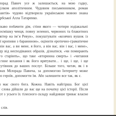
ілорад Павич усе ж залишається, на мою гадку,
ілком аполітичним. Чудовим письменником, роман
мантія» чудово відтворила українською мовою знана
ербської Алла Татаренко.
каво побачити дім, стіни якого — чотири зодіакальні
посмішку ченця, повну зелених, червоних та блакитних
«вітер на ім’я Ревун», покуштувати «козячих вушок із
ої кропиви з бараниною», оцінити еротично-граматичне
він вас, а ви мене, я його, а він вас, він і вас, і мене»,
у від несподіваних образів, дізнатися, «чи помирають
ого старіють», що таке «вторинна смерть» і «читання
гине кохання і як його врятувати... і ще, і ще, і ще
утівник до ваших послуг. Більше того, читач, як і в
анах Мілорада Павича, за допомогою Інтернету може
ю героїв, допомогти їм. Або залишити все так, як є.
 має свого бога. Кожна. Навіть найгірша. Бог цієї
 слова дійшли до вас ще на початку цієї історії. Після
от з усього їх тілесного складу найдовше триває власне
слів.