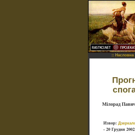
::
Насловна
Прогн
спог
Мілорад Пави
Извор:
Дзеркал
- 20 Грудня 2002