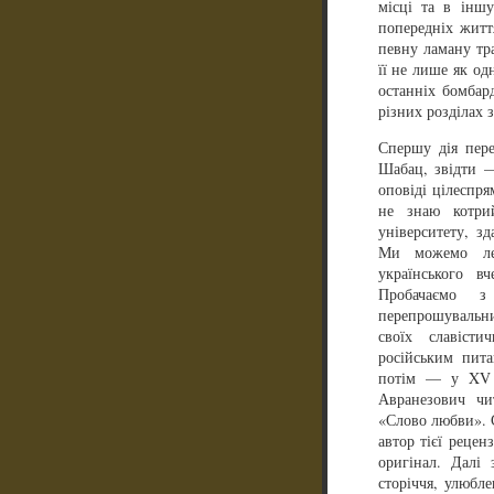
місці та в інш
попередніх життя
певну ламану тра
її не лише як о
останніх бомбар
різних розділах з
Спершу дія пере
Шабац, звідти —
оповіді цілеспря
не знаю котри
університету, з
Ми можемо лег
українського в
Пробачаємо з
перепрошувальн
своїх славіст
російським пит
потім — у XV с
Авранезович чи
«Слово любви». 
автор тієї реце
оригінал. Далі
сторіччя, улюбл