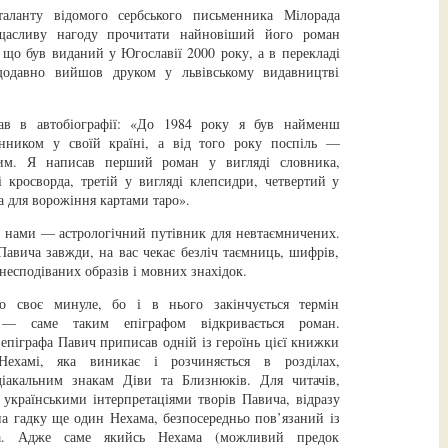
аланту відомого сербського письменника Мілорада
щасливу нагоду прочитати найновіший його роман
 що був виданий у Югославії 2000 року, а в перекладі
щодавно вийшов друком у львівському видавництві
в в автобіографії: «До 1984 року я був найменш
нником у своїй країні, а від того року поспіль —
им. Я написав перший роман у вигляді словника,
і кросворда, третій у вигляді клепсидри, четвертий у
а для ворожіння картами таро».
д нами — астрологічний путівник для невтаємничених.
 Павича завжди, на вас чекає безліч таємниць, шифрів,
 несподіваних образів і мовних знахідок.
но своє минуле, бо і в нього закінчується термін
.» — саме таким епіграфом відкривається роман.
епіграфа Павич приписав одній із героїнь цієї книжки
ехамі, яка виникає і розчиняється в розділах,
діакальним знакам Діви та Близнюків. Для читачів,
 українськими інтерпретаціями творів Павича, відразу
на гадку ще один Нехама, безпосередньо пов’язаний із
а. Адже саме якийсь Нехама (можливий предок