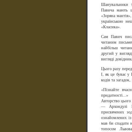
Шанувальники т
Павича мають 
«Зоряна мантія»,
українською не
«Класика».
Сам Павич писа
читаним письме
найбільш читан
другий у вигляд
вигляді довідник
Цього разу пере
І, як це буває у
кодів та загадок,
«Пізнайте вчас
придатності..
Авторство цього 
— Архондулі Н
присвячених зо
ознайомлених із
мав би спадати 
топосом Львов