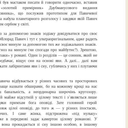
й був мастаком писати й говорити одночасно, вставив
«золотий примірник» Даубманусового видання
ловника», що послужив прототипом для Павичевої
ка набула планетарного розголосу і завдяки якій Павич
м сербом у світі.
о за допомогою знаків зодіаку довідуватися про своє
Мілорад Павич і тут є ультраоригінальним, адже радить
своє минуле за допомогою тих же зодіакальних знаків.
гноз на минуле (чи спогади про майбутнє?). Зрештою,
паки» у романі. Один із розділів — це сонник, який не
едбачає, віщує сни на основі яви. А далі... далі вам
кати лабіринтами яви і сну, гублячись у них і плутаючи
вича відбувається у різних часових та просторових
раще назвати обширами, бо на кожному кроці на нас
а банальність, а неординарна широчінь кругозору.
й майже відсутній у цілому тексті і з’являється лише
дяки примхам бога оповіді. Зате головний герой
овж цілої оповіді, до того ж — у різних іпостасях,
очих. І саме жінка, підстрижена «під нульку»
же в передмові задає камертон цілому романові. У
і вона прокидається зі сну іншою особою, в іншому