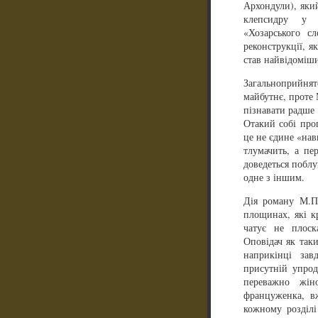
Архондули), яки
клепсидру у 
«Хозарського с
реконструкції, я
став найвідоміши
Загальноприйнят
майбутнє, проте 
пізнавати радше 
Отакий собі про
це не єдине «нав
тлумачить, а пер
доведеться поблу
одне з іншим.
Дія роману М.Па
площинах, які к
чатує не плоск
Оповідач як таки
наприкінці зав
присутній упрод
переважно жін
француженка, в
кожному розділ