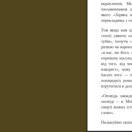
вкраплення, М
письменником ц
якого «Зоряна 
перекладачка з с
Тож якщо вам ці
стихії, уявити «
зубів», почути 
ріпкою чи варен
«я вас, ви його, 
отримати насолод
від того, від ч
навхрест», чому 
багато чого — п
попередніх ром
втрутитися в дол
«Оповідь завжди
оповіді — я. Мої
смерті живих іст
слово».
Пильнуймо своїх 