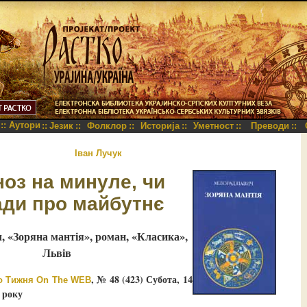
::
Аутори
::
Језик
::
Фолклор
::
Историја
::
Уметност
::
Преводи
::
Іван Лучук
оз на минуле, чи
ади про майбутнє
ч,
«Зоряна мантія»
,
роман
, «Класика»
,
Львів
, № 48 (423) Субота, 14
о Тижня On The WEB
 року