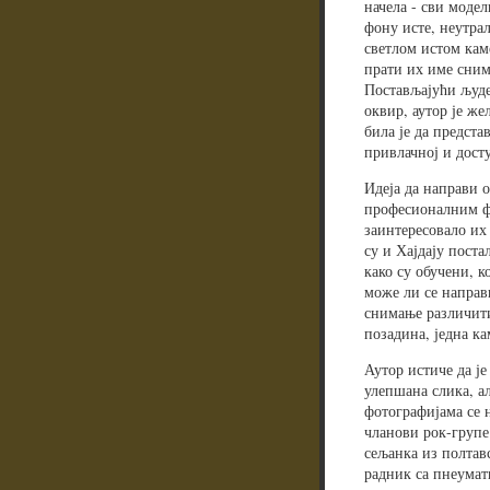
начела - сви моде
фону исте, неутра
светлом истом кам
прати их име сним
Постављајући људе
оквир, аутор је же
била је да предст
привлачној и дост
Идеја да направи о
професионалним фо
заинтересовало их 
су и Хајдају поста
како су обучени, к
може ли се направ
снимање различити
позадина, једна ка
Аутор истиче да је
улепшана слика, а
фотографијама се 
чланови рок-групе
сељанка из полтав
радник са пнеумат