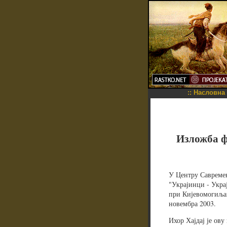
::
Насловна
Изложба ф
У Центру Савремен
"Украјинци - Укра
при Кијевомогиљан
новембра 2003.
Ихор Хајдај је ов