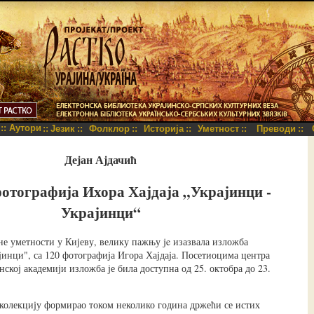
::
Аутори
::
Језик
::
Фолклор
::
Историја
::
Уметност
::
Преводи
::
Дејан Ајдачић
отографија Ихора Хајдаја „Украјинци -
Украјинци“
е уметности у Кијеву, велику пажњу je изазвала изложба
јинци", са 120 фотографија Игора Хајдаја. Посетиоцима центра
ској академији изложба је била доступна од 25. октобра до 23.
у колекцију формирао током неколико година држећи се истих