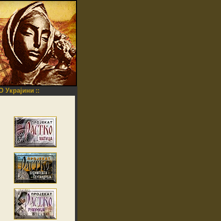
O Украјини
::