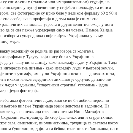
ли су снимљени у (сталном или импровизованом) студију, на
лне позадине у пуној величини у стојећем положају, са истим
ером, све фотографије су црно беле у великом формату 60 х 90 и
љене особе, њена професија и датум када је снимљена.
 различитих занимања, узраста и друштвеног положаја у исти
лео да се сва пажња усредсреди само на човека. Намера Хајдаја
ави избором сународника своје виђење Украјинаца у њему
упној мери.
вакву колекцију се родила из разговора са колегама,
тографима у Тулузу, који нису били у Украјини, а
је да уз чашу вина сазнају како изгледају људи у Украјини. Тада
ла интересантна питања - како изгледају људи у његовој земљи,
оје позе заузимају, имају ли Украјинци неких заједничких црта,
ити икакав њихов заједнички лик.Тако је одлучио да започне
х људи у једнаким, "спартански строгим" условима - једна
мера, један фотограф..
 избегавао фотогеничне људе, како се не би добила нереално
ли његово виђење Украјинаца зрачи лепотом и ведрином. На
налазе чувена певачица изворних песама Нина Матвијенко,
 Скрјабин, екс-премијер Виктор Јушченко, али и студенткиње,
ског села, свештеник, виолинисткиња, трудница са светлом косом,
ичном бушилицом, дојиља са бебом, излетник са бициклом, наги