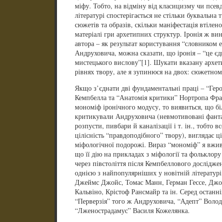
міфу. Тобто, на відміну від класицизму чи псев
літературі спостерігається не стільки буквальна
сюжетів та образів, скільки маніфестація втіле
матеріалі гри архетипних структур. Іронія ж вин
автора – як результат користування “словником
Андруховича, можна сказати, що іронія – “це є
мистецького вислову”[1]. Шукати вказану архет
рівнях твору, але я зупинюся на двох: сюжетно
Якщо з’єднати дві фундаментальні праці – “Гер
Кемпбелла та “Анатомія критики” Нортропа Фрая
мономіф іронічного модусу, то виявиться, що біл
критикували Андруховича (невмотивовані фант
розпусти, пивбари й каналізації і т. ін., тобто 
цілісність “правдоподібного” твору), виглядає ц
міфологічної подорожі. Вираз “мономіф” я вжива
що її дію на прикладах з міфології та фольклор
через півстоліття після Кемпбеллового дослідже
однією з найпопулярніших у новітній літературі:
Джеймс Джойс, Томас Манн, Герман Гессе, Джон
Кальвіно, Крістоф Рансмайр та ін. Серед останні
“Перверзія” того ж Андруховича, “Адепт” Волод
“Лженострадамус” Василя Кожелянка.