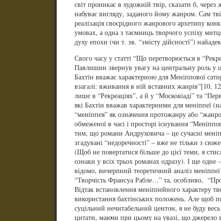
світ проникає в художній твір, сказати б, через 
набуває вигляду, заданого йому жанром. Сам тві
реалізація своєрідного жанрового архетипу кон
умовах, а одна з таємниць творчого успіху митц
духу епохи (чи т. зв. “змісту дійсності”) найад
Свого часу у статті “Що перетворюється в “Рек
Павлишин звернув увагу на центральну роль у ц
Бахтін вважає характерною для Меніппової сатир
взагалі: вживання в ній вставних жанрів”[10, 12
лише в “Рекреаціях”, а й у “Московіаді” та “Перв
які Бахтін вважав характерними для меніппеї (н
“меніппея” як означення протожанру або “жанро
обмеженої в часі і просторі існування “Меніппо
тим, що романи Андруховича – це сучасні меніппе
згадувані “недоречності” – вже не тільки з сюже
(Щоб не повертатися більше до цієї теми, я ст
ознаки у всіх трьох романах одразу). І ще одне 
відомо, вичерпний теоретичний аналіз меніппеї
“Творчість Франсуа Рабле…” та, особливо, “Пр
Відтак встановлення меніппейного характеру тв
використання бахтінських положень. Але щоб п
суцільний нечитабельний центон, я не буду весь 
цитати, маючи при цьому на увазі, що джерело в