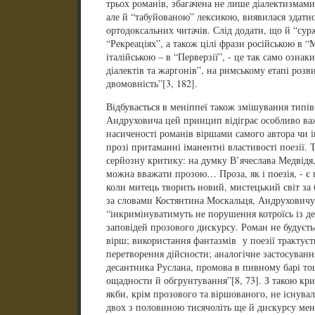
трьох романів, збагачена не лише діалектизмами,
але й “табуйованою” лексикою, виявилася здатн
ортодоксальних читачів. Слід додати, що й “сур
“Рекреаціях”, а також цілі фрази російською в “
італійською – в “Перверзії”, - це так само ознак
діалектів та жаргонів”, на римському етапі розв
двомовність”[3, 182].
Відбувається в меніппеї також змішування типів
Андруховича цей принцип відіграє особливо важ
насиченості романів віршами самого автора чи і
прозі притаманні іманентні властивості поезії.
серйозну критику: на думку В’ячеслава Медвідя
можна вважати прозою… Проза, як і поезія, - є п
коли митець творить новий, мистецький світ за
за словами Костянтина Москальця, Андруховичу
“інкримінуватимуть не порушення котроїсь із де
заповідей прозового дискурсу. Роман не будуєт
вірш; використання фантазмів у поезії трактуєт
перетворення дійсности; аналогічне застосуванн
десантника Руслана, промова в пивному барі то
ощадности й обгрунтування”[8, 73]. З такою кр
якби, крім прозового та віршованого, не існува
двох з половиною тисячоліть ще й дискурсу ме