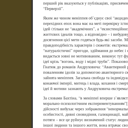
перший рік вказуються у публікаціях, присвячен
“Перверзії”.
Яким же чином меніппея об’єднує свої “акциден
перехідних епох вона має на меті перевірку іст
ідей (тільки не “академічних”, а “екзистенційни
життєвих ідеалів тощо, а відповідно – і вибудов
досягнення цієї мети годяться будь-які засоби. 
правдоподібність характерів і сюжетів: екстремал
“натуралістичні” пригоди, здіймання до небес і 
видається зовні не мотивованим, виконує тут фу
ідеї крізь “вогонь, воду і мідні труби”. Показово
Гнатюк до романів Андруховича: “Авантюрний р
поваленням ідолів за допомогою авантюрного с
зайнята меніппея. Загальна свобода та індивіду
конаючої імперії, митець і влада, кохання і смер
ідеї й мотиви зазнають у Андруховича екстрема
За словами Бахтіна, “в меніппеї вперше з’являєт
морально-психологічним експериментуванням”[3,
дійсності вибухає через зображення “ненормальн
особистості, дивні сновидіння, галюцинації, ма
потяги – все це руйнує визначений статус люди
іншої людини та іншого життя, вона втрачає сво