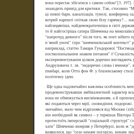
вона перестає збігатися з самою собою”[3, 197].
знаходить привід для критики. Так, стосовно “М
ці пивні бари, каналізація, тунелі, конференц-за
котрий нарешті спіткав свою білу гарячку?… нас
найлюдяніша, найдемократичніша в світі держава
то й найгостріша сатира Шевченка на миколаївсь
“напрочуд дивного” після того, як поет нібито
п’яний уночі” (про “шевченківський контекст” 
наприклад, статтю Тамари Гундорової “Постмод
постколоніальним знаком питання” // Сучасність. 
експериментування цілком доречно виглядають у 
Андруховича т. зв. “недоречні слова і вчинки”, 
пивбарі, коли Отто фон Ф. у блазенському стил
політичну ідею.
Ще одна надзвичайно важлива особливість мені
продемонструвавши амбівалентний характер всьог
вона не обмежується висміюванням, а й пропонує
які подаються через мрії, сновидіння, подорожі.
звичайно, мало чим відрізнявся від Москви (хіб
він необхідний як символ – у термінах Віктора Т
протистоїть імперській “соціальній структурі” 
хати” Шевченко вимріяв у Петербурзі, коли ж “до
виявилося, що “село неначе погоріло, неначе лю