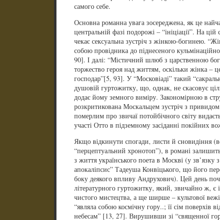
самого себе.
Основна романна увага зосереджена, як це найчас
центральній фазі подорожі – “ініціації”. На цій 
чекає сексуальна зустріч з жінкою-богинею. “Жі
собою провідника до піднесеного кульмінаційно
90]. І далі: “Містичний шлюб з царственною бо
торжество героя над життям, оскільки жінка – це 
господар”[5, 93]. У “Московіаді” такий “сакраль
душовій гуртожитку, що, однак, не скасовує ціл
додає йому земного виміру. Закономірною в стр
розкритикована Москальцем зустріч з привидом 
померлим про звичаї потойбічного світу видаєт
участі Отто в підземному засіданні покійних во
Якщо відкинути спогади, листи й сновидіння (ве
“перцептуальний хронотоп”), в романі залишить
з життя українського поета в Москві (у зв’язку
апокаліпсис” Тадеуша Конвіцького, що його пере
боку деякого впливу Андрухович). Цей день поч
літературного гуртожитку, який, звичайно ж, є
чистого мистецтва, а ще ширше – культової вежі
“являла собою космічну гору..; її сім поверхів 
небесам” [13, 27]. Вирушивши зі “священної гори