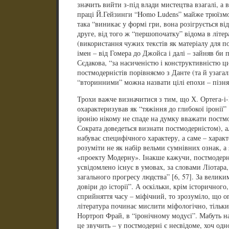
значить вийти з-під влади мистецтва взагалі, а 
праці Й.Гейзинги “Homo Ludens” майже трюїзмо
така “виникає у формі гри, вона розігрується ві
друге, від того ж “першопочатку” відома в літер
(використання чужих текстів як матеріалу для п
імен – від Гомера до Джойса і далі – зайняв би п
Сєдакова, “за насиченістю і конструктивністю ци
постмодерністів порівняємо з Данте (та й узага
“вторинними” можна назвати цілі епохи – пізня 
Трохи важче визначитися з тим, що Х. Ортега-і
охарактеризував як “тяжіння до глибокої іронії” 
іронію нікому не спаде на думку вважати пост
Сократа доведеться визнати постмодерністом), ал
набуває специфічного характеру, а саме – харак
розуміти не як набір вельми сумнівних ознак, а 
«проекту Модерну». Інакше кажучи, постмодерна 
усвідомлено існує в умовах, за словами Ліотара
загального прогресу людства” [6, 57]. За велики
довіри до історії”. А оскільки, крім історичного
сприйняття часу – міфічний, то зрозуміло, що о
література починає мислити міфологічно, тільки 
Нортроп Фрай, в “іронічному модусі”. Мабуть н
це звучить – у постмодерні є несвідоме, хоч од