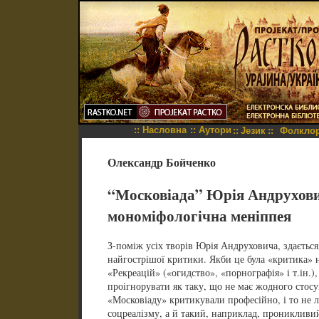
::
Насловна
::
Аутори
::
Језик
::
Фолкло
Олександр Бойченко
“Московіада” Юрія Андрухови
мономіфологічна меніппея
З-поміж усіх творів Юрія Андруховича, здається
найгострішої критики. Якби це була «критика» н
«Рекреацій» («огидство», «порнографія» і т.ін.),
проігнорувати як таку, що не має жодного стосу
«Московіаду» критикували професійно, і то не л
соцреалізму, а й такий, наприклад, проникливи