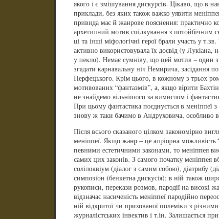
якого і є змішування дискурсів. Цікаво, що в на
приклади, без яких також важко уявити меніпп
привида має й жанрове пояснення: практично ко
архетипний мотив спілкування з потойбічним св
ці та інші міфологічні герої брали участь у т.зв.
активно використовувала їх досвід (у Лукіана, 
у пекло). Немає сумніву, що цей мотив – один з
згадати карнавальну ніч Немирича, засідання по
Перфецького. Крім цього, в кожному з трьох ром
мотивованих “фантазмів”, а, якщо вірити Бахтіну
не знайдемо вільнішого за вимислом і фантастик
При цьому фантастика поєднується в меніппеї з
знову ж таки бачимо в Андруховича, особливо в
Після всього сказаного цілком закономірно вигл
меніппеї. Якщо жанр – це апріорна можливість 
певними естетичними законами, то меніппея вис
самих цих законів. З самого початку меніппея в
солілоквіум (діалог з самим собою), діатрибу (д
симпозіон (бенкетна дискусія); в ній також шир
рукописи, перекази розмов, пародії на високі ж
відзначає насиченість меніппеї пародійно перео
ній відкритої чи прихованої полеміки з різним
журналістських інвектив і т.ін. Залишається при