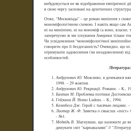
вибудовується не як відображення емпіричної дій
в свою чергу засновані на архетипних структур
Отже, “Московіада” – це роман-меніппея з сюжет
мономіфологічною схемою. І навіть якщо сам А
ні на меніппею, ні на мономіф (а воно, власне, т
заперечуємо ж ми існування Америки тільки том
Чи усвідомлення “мономіфологічної меніппейно
говорити про її бездоганність? Очевидно, що ні
отримувати задоволення (чи незадоволення) від 
особливостей.
Література:
Андрухович Ю.
Можливо, я дочекаюся вже з
1998. – 29 жовтня.
Андрухович Ю
. Рекреації. Романи. – К., 1
Бахтин М
. Проблемы поэтики Достоевског
Гейзинга Й
. Homo Ludens. – К., 1994.
Кемпбелл Дж
. Герой с тысячью лицами. – 
Лиотар Ж.-Ф
. Заметка о смыслах «пост» 
- №1.
Медвідь В
. Збагнувши, що належите до ве
дивувати світ “карнавалами” // “Літератур