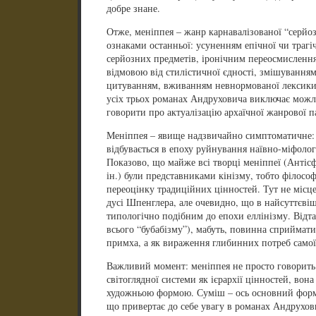
добре знане.
Отже, меніппея – жанр карнавалізованої “серйоз
ознаками останньої: усуненням епічної чи трагі
серйозних предметів, іронічним переосмисленням
відмовою від стилістичної єдності, змішування
цитуванням, вживанням невнормованої лексики 
усіх трьох романах Андруховича виключає можли
говорити про актуалізацію архаїчної жанрової па
Меніппея – явище надзвичайно симптоматичне: 
відбувається в епоху руйнування наївно-міфологі
Показово, що майже всі творці меніппеї (Антісф
ін.) були представниками кінізму, тобто філософ
переоцінку традиційних цінностей. Тут не місце 
дусі Шпенглера, але очевидно, що в найсуттєвіш
типологічно подібним до епохи еллінізму. Відта
всього “бубабізму”), мабуть, повинна сприймати
примха, а як вираження глибинних потреб самої
Важливий момент: меніппея не просто говорить
світоглядної системи як ієрархії цінностей, во
художньою формою. Суміш – ось основний фор
що привертає до себе увагу в романах Андрухови