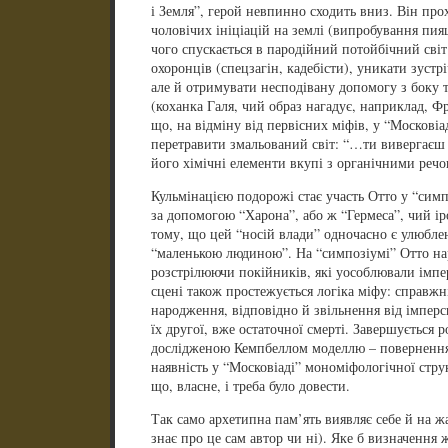
і Земля”, герой невпинно сходить вниз. Він про
чоловічих ініціацій на землі (випробування пия
чого спускається в пародійний потойбічний світ
охоронців (спецзагін, кадебісти), уникати зустр
але й отримувати несподівану допомогу з боку
(коханка Галя, чий образ нагадує, наприклад, Фр
що, на відміну від первісних міфів, у “Москові
перетравити змальований світ: “…ти вивергаєш н
його хімічні елементи вкупі з органічними реч
Кульмінацією подорожі стає участь Отто у “симп
за допомогою “Харона”, або ж “Гермеса”, чий ір
тому, що цей “носій влади” одночасно є улюбле
“маленькою людиною”. На “симпозіумі” Отто на
розстрілюючи покійників, які уособлювали імпе
сцені також простежується логіка міфу: справжн
народження, відповідно й звільнення від імперсь
їх другої, вже остаточної смерті. Завершується р
дослідженою Кемпбеллом моделлю – повернення
наявність у “Московіаді” мономіфологічної стру
що, власне, і треба було довести.
Так само архетипна пам’ять виявляє себе й на ж
знає про це сам автор чи ні). Яке б визначення