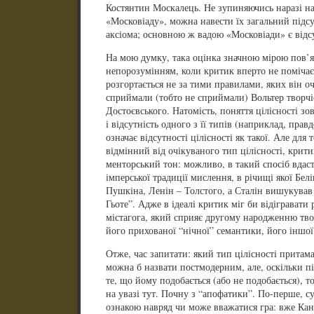
Костянтин Москалець. Не зупиняючись наразі на
«Московіаду», можна навести їх загальний підсу
аксіома; основною ж вадою «Московіади» є відсу
На мою думку, така оцінка значною мірою пов’
непорозумінням, коли критик вперто не помічає, 
розгортається не за тими правилами, яких він оч
сприймали (тобто не сприймали) Вольтер творчі
Достоєвського. Натомість, поняття цілісності зо
і відсутність одного з її типів (наприклад, прав
означає відсутності цілісності як такої. Але для
відмінний від очікуваного тип цілісності, крит
менторський тон: можливо, в такий спосіб вдас
імперської традиції мислення, в річищі якої Бел
Пушкіна, Ленін – Толстого, а Сталін вишукував
Гьоте”. Адже в ідеалі критик міг би відігравати 
містагога, який сприяє другому народженню тво
його прихованої “нічної” семантики, його іншої 
Отже, час запитати: який тип цілісності притам
можна б назвати постмодерним, але, оскільки п
те, що йому подобається (або не подобається), то
на увазі тут. Почну з “апофатики”. По-перше,
ознакою навряд чи може вважатися гра: вже Кан