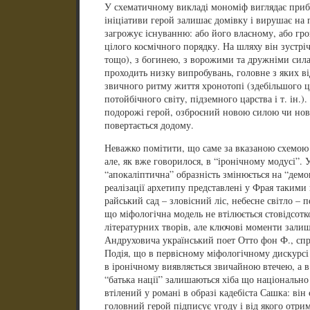
У схематичному викладі мономіф виглядає прибл
ініціативи герой залишає домівку і вирушає на 
загрожує існуванню: або його власному, або гро
цілого космічного порядку. На шляху він зустріча
тощо), з богинею, з ворожими та дружніми сила
проходить низку випробувань, головне з яких ві
звичного ритму життя хронотопі (здебільшого ц
потойбічного світу, підземного царства і т. ін.)
подорожі герой, озброєний новою силою чи нови
повертається додому.
Неважко помітити, що саме за вказаною схемою р
але, як вже говорилося, в “іронічному модусі”. 
“апокаліптична” образність змінюється на “демо
реалізації архетипу представлені у Фрая такими 
райський сад – зловісний ліс, небесне світло – п
що міфологічна модель не втілюється стовідсот
літературних творів, але ключові моменти залиш
Андруховича український поет Отто фон Ф., сп
Подія, що в первісному міфологічному дискурсі 
в іронічному виявляється звичайною втечею, а в 
“батька нації” залишаються хіба що національно 
втілений у романі в образі кадебіста Сашка: він
головний герой підписує угоду і від якого отр