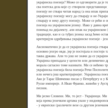
украјинска поезија? Може се одговорити да је то
сва поетска дела које су створили представници 
поезију не ствара читав народ (а она ипак припа
украјинску поезију могу да стварају и не-Украј
стварају и неку другу поезију. Може се рећи и ов
поезија на украјинском језику. Иако у давна вр
понекад на дијалекту, али ипак на украјинском 
традиције, као и са туђих језика засад ћемо ост
критеријум одређивања украјинске поезије - јез
Аксиоматично је да се украјинска поезија ствара
основно језгро овде, јер је постојала и постоји 
таква држава. Али то још не значи да се украјинс
Украјина припадала у целости или делимично 
морала сагласно томе називати. Ми се нећемо тр
украјинска поезија била поезија Речи Посполит
или нечега још краткотрајнијег. Украјинска поези
Ако је Тарас Шевченко писао у Петербургу и у К
Руске империје. А Иван Франко, живећи у Аустро
песник.
Ми јесмо Словени. Ми, то јест - Украјинци. Ми
која према језичким цртама улази у индоевропск
- у европски (различите везе са другим језички