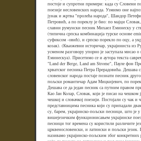
постоје и супротни примери: када су Словени по
поезије несловенских народа. Узмимо оне најпо
јунак и жртва "пролећа народа", Шандор Петефи
Петровић, а по пореклу је био: по мајци Словак
славни румунски песник Михаел Еминеску у ст
(типична српска комбинација турске основе emi
суфиксом -овић), и српско порекло по оцу, а укр
козак). (Књижевни историчар, украјиниста из Р
усменом разговору упорно је заступала мисао о
Еминескуа). Присетимо се и аутора текста савр
"Land der Berge, Land am Strome", Пауле фон Пре
хрватског песника Петра Прерадовића. Дешава с
словенског народа постаје познати песник друго
пољски романтичар Адам Мицкијевич, по порекл
Дешава се да један песник са путним правом пр
Као Јан Колар, Словак, који је писао на чешком 
чешкој и словачкој поезији. Постојали су чак и
представницима песника који су припадали два
су, барем, украјинско-пољски песници, што је у
вишејезичким функционисањем украјинске поез
песници тог времена су користили различите је
црквенословенски, и латински и пољски језик. П
називамо украјинско-пољским због конкретних 