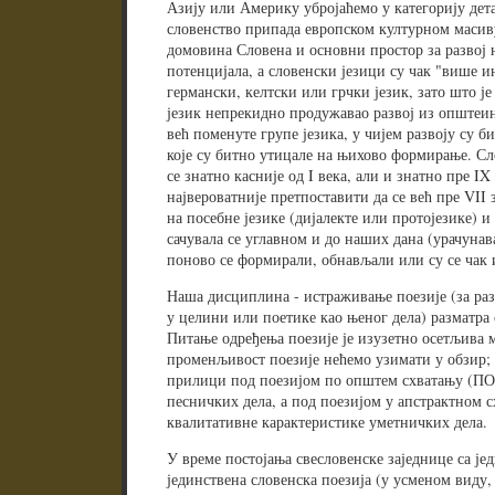
Азију или Америку убројаћемо у категорију дет
словенство припада европском културном масиву
домовина Словена и основни простор за развој 
потенцијала, а словенски језици су чак "више 
германски, келтски или грчки језик, зато што ј
језик непрекидно продужавао развој из општеин
већ поменуте групе језика, у чијем развоју су б
које су битно утицале на њихово формирање. Сло
се знатно касније од I века, али и знатно пре IX 
највероватније претпоставити да се већ пре VII
на посебне језике (дијалекте или протојезике)
сачувала се углавном и до наших дана (урачунава
поново се формирали, обнављали или су се чак 
Наша дисциплина - истраживање поезије (за р
у целини или поетике као њеног дела) разматра с
Питање одређења поезије је изузетно осетљива 
променљивост поезије нећемо узимати у обзир; 
прилици под поезијом по општем схватању (ПО)
песничких дела, а под поезијом у апстрактном 
квалитативне карактеристике уметничких дела.
У време постојања свесловенске заједнице са јед
јединствена словенска поезија (у усменом виду,