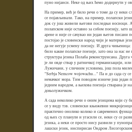
пуно нијанси. Неке од њих ћемо додирнути у ов
На пример, већ је било речи о томе да су неки с
се појављивали. Тако, на пример, полапски језик 
док су још живели његови последњи носиоци. Ал
полапском није оставио за собом поезију, ѕато ш
арене и није се сачувао ни један његов писани
постојао је словенски народ чији је матерњи јез
да не негује усмену поезију. И друга чињеница:
било какве полапске поезије, зато она за нас не 
структура језика Полаба реконструисана. Друга
је ли овде ствар у ратничкој германизацији, или 
Лужичани, у сличним условима, још пола милен
"Serbja Nemcow wojowachu..." Па и до сада су с
немачког мора. Тим поводом изниче још један 
једним народом, а њихова поезија стварана је н
доњолужичком.
А сада неколико речи о оним језицима који су б
се у виду тзв. словенски књижевни микројезици.
практично онолико колико и савремених функци
од њих су планули и угасили се, неки су се раз
језика, а неки се просто нису развили у пунопр
лашски језик, инспирисан Ондром Лисогорским, 