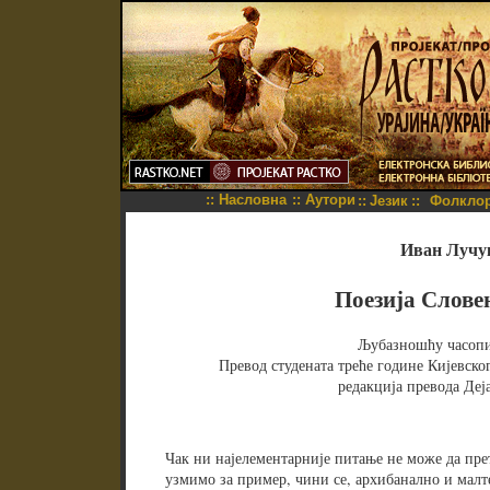
::
Насловна
::
Аутори
::
Језик
::
Фолкло
Иван Лучу
Поезија Слове
Љубазношћу часопи
Превод студената треће године Кијевско
редакција превода Деј
Чак ни најелементарније питање не може да прет
узмимо за пример, чини се, архибанално и малт