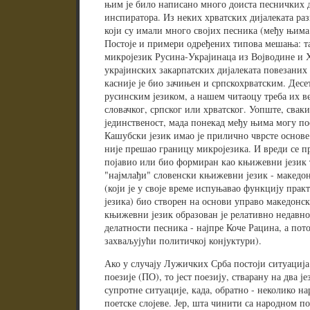
њим је било написано много доиста песничких д
инспиратора. Из неких хрватских дијалеката ра
који су имали много својих песника (међу њима с
Постоје и примери одређених типова мешања: т
микројезик Русина-Украјинаца из Војводине и Х
украјинских закарпатских дијалеката повезаних
касније је био зачињен и српскохрватским. Дес
русинским језиком, а нашем читаоцу треба их ве
словачког, српског или хрватског. Уопште, свак
јединственост, мада понекад међу њима могу пос
Кашубски језик имао је прилично чврсте основе 
није прешао границу микројезика. И вреди се при
појавио или био формиран као књижевни језик т
"најмлађи" словенски књижевни језик - македонс
(који је у своје време испуњавао функцију пра
језика) био створен на основи управо македонск
књижевни језик образован је релативно недавно,
делатности песника - најпре Коче Рацина, а пот
захваљујући политичкој конјуктури).
Ако у случају Лужичких Срба постоји ситуација
поезије (ПО), то јест поезију, стварану на два ј
супротне ситуације, када, обратно - неколико на
поетске слојеве. Јер, шта чинити са народном п