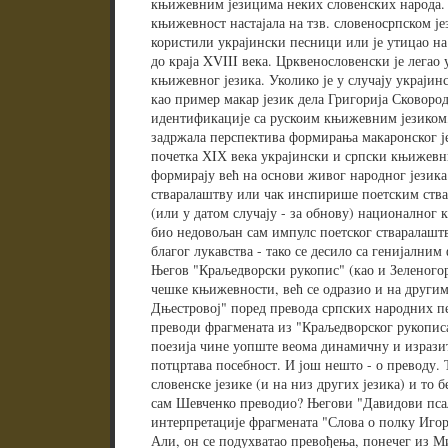
књижевним језицима неких словенских народа. Т
књижевност настајала на тзв. словеносрпском је
користили украјински песници или је утицао на
до краја XVIII века. Црквенословенски је легао
књижевног језика. Уколико је у случају украјин
као пример макар језик дела Григорија Сковород
идентификације са рускоим књижевним језиком,
задржала перспектива формирања макаронског јез
почетка ХIХ века украјински и српски књижевн
формирају већ на основи живог народног језика
стваралаштву или чак инспирише поетским ства
(или у датом случају - за обнову) националног 
био недовољан сам импулс поетског стваралаштв
благог лукавства - тако се десило са генијални
Његов "Краљедворски рукопис" (као и Зеленогор
чешке књижевности, већ се одразио и на други
Дњестровој" поред превода српских народних п
преводи фрагмената из "Краљедворског рукопис
поезија чине уопште веома динамичну и изразиту
потцртава посебност. И још нешто - о преводу. 
словенске језике (и на низ других језика) и то б
сам Шевченко преводио? Његови "Давидови пса
интерпретације фрагмената "Слова о полку Игор
Али, он се подухватао превођења, понечег из Ми