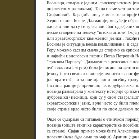
Босанаца, стварану једним, српскохрватским је
дијалектним разликама). То да песме четири то
Стефановића Караџића нису само са територије С
Херцеговине, Босне, Далмације, могуће је објас
живели или да су се ту селили због одређених о
песме створене на темељу "штокавштине" (која ј
или хрватскосрпског књижевног језика), такође
Босном је ситуација веома компликована, и сад
Гору можемо сасвим смело да спојимо са српски
и највећи црногорски песник Петар Петровић Ње
"српском Парнасу". Далматинска ренесансна пое
дубровачким језгром) била је писана на латинск
језику (што сведочи о вишејезичности њеног ф
још вратити), - и та поезија чини посебну грану
(истина, раније је прилично често дубровачка, 
поезија разматрана у контексту историје српске
дубровачки) песници, који су у свом стваралаш
(хрватскосрпски) језик, врло често су били плем
своје стране врло често били по свом далеком 
Овде се сударамо са питањем о етничком порекл
поезија (опште етничке карактеристике посебни
са стране). Сјајан пример може бити Александа
пореклу (нека буде само по мајци) Арапин (црна