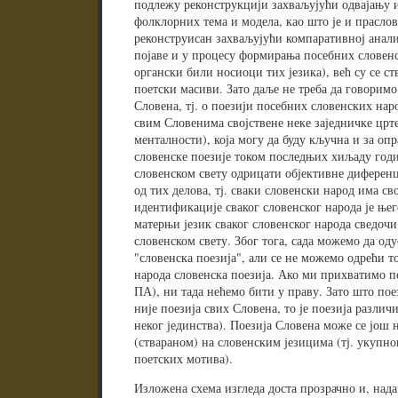
подлежу реконструкцији захваљујући одвајању 
фолклорних тема и модела, као што је и праслов
реконструисан захваљујући компаративној анали
појаве и у процесу формирања посебних словенск
органски били носиоци тих језика), већ су се с
поетски масиви. Зато даље не треба да говоримо 
Словена, тј. о поезији посебних словенских на
свим Словенима својствене неке заједничке црт
менталности), која могу да буду кључна и за оп
словенске поезије током последњих хиљаду годи
словенском свету одрицати објективне диференц
од тих делова, тј. сваки словенски народ има с
идентификације сваког словенског народа је њег
матерњи језик сваког словенског народа сведочи
словенском свету. Због тога, сада можемо да од
"словенска поезија", али се не можемо одрећи то
народа словенска поезија. Ако ми прихватимо п
ПА), ни тада нећемо бити у праву. Зато што пое
није поезија свих Словена, то је поезија различ
неког јединства). Поезија Словена може се још
(ствараном) на словенским језицима (тј. укуп
поетских мотива).
Изложена схема изгледа доста прозрачно и, над