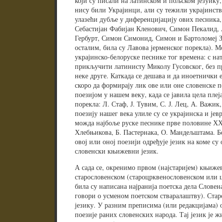
који су писали на латинском и пољском језуику,
нису били Украјинци, али су тежили украјинству
улазећи дубље у диференцијацију ових песника,
Себастијан Фабијан Кленович, Симон Пекалид, 
Гербурт, Симон Симонид, Симон и Бартоломеј З
осталим, била су Лавова јерменског порекла). М
украјинско-белоруске песнике тог времена: с на
прикључити латинисту Миколу Гусовског, без 
неке друге. Каткада се дешава и да иноетнички 
скоро да формирају лик ове или оне словенске п
поезијом у нашем веку, када се јавила цела плеј
порекла: Л. Стаф, Ј. Тувим, С. Ј. Лец, А. Важик
поезију нашег века улиле су се украјинска и јев
можда најбоље руске песнике прве половине ХХ 
Хлебњикова, Б. Пастернака, О. Мандељштама. Б
овој или оној поезији одређује језик на коме су
словенски књижевни језик.
А сада се, окренимо првом (најстаријем) књиже
старословенском (староцрквенословенском или 
била су написана најранија поетска дела Словена
говори о усменом поетском стваралаштву). Старо
језику. У разним преписима (или редакцијама) о
поезије раних словенских народа. Тај језик је 