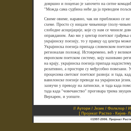
довршио и поцепао је започето на ситне комадић
"Можда сама судбина неће да ја преводим пољске
Свиме овиме, наравно, чак ни приближно се не
схеме. Просто су ницале чињенице (полу-чињени
слободне асоцијације, које су нам се чиниле д
оправданим. Ако ми у центар поетског грађења с
украјинску поезију, то у правцу од центра мож
Украјинска поезија припада словенском поетско
регионалан положај. Истовремено, већ у велико
европском поетском систему, коју називамо ре
на крају, украјинска поезија припада надсистему
релативно, а простори су међусобно повезани. У
процесима светског поетског развоја: и тада, к
вавилонске поезије преводе на украјински језик,
зазвучи у преводу на латински, и тада када помо
тада када "човечанство" проговара трима звуци
Верхарен, и уопште.
//
Аутори
/
Језик
/
Фолклор
/
И
[ Пројекат Растко - Кијев- 
©1997-2006. Пројекат Раст