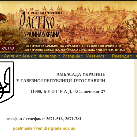
::
Аутори
::
Језик
::
Фолклор
::
Историја
::
Уметност
::
Преводи
::
АМБАСАДА УКРАЈИНЕ
У САВЕЗНОЈ РЕПУБЛИЦИ ЈУГОСЛАВИЈИ
11000, Б Е О Г Р А Д, Ј.Славенског 27
телефон / телефакс: 3671-516, 3671-781
postmaster@am.belgrade.nca.ua