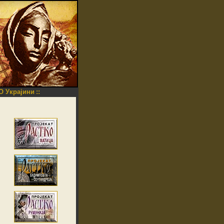
O Украјини
::