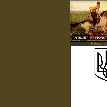
::
Насловна