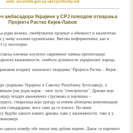
emb_sru@mfa.gov.ua
ukr1@infosky.net
ч амбасадора Украјине у СРЈ поводом отварања
Пројекта Растко Кијев-Лавов
а један велики, свеобухватни пројекат а обимност и квалитетан
а у њему изазива одушевљење. Његова информативна, као и
т су неоспорне.
дставља оличење изузетно савременог начина презентације
ајинске књижевности, симбола духовности украјинског народа.
ражавам искрену захвалност творцима “Пројекта Растко – Кијев -
оји сједињава Украјину и Савезну Републику Југославију, а
чињен још један корак – овог пута “електронски”. Државе које
рацију младих књижевних стручњака и научника –
рудита, стваралаца који трагају за новим облицима комуникације
ким стандардима, могу само да се поносе. На овим
у будући односи наших држава, како у књижевности, тако и у
економији
о односа између обе земље има дубоке корене. Данас се нарочито