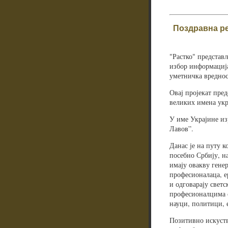
Поздравна ре
"Растко" представљ
избор информациј
уметничка вреднос
Овај пројекат пре
великих имена укр
У име Украјине из
Лавов”.
Данас је на путу к
посебно Србију, на
имају овакву гене
професионалаца, е
и одговарају светс
професионалцима с
науци, политици, 
Позитивно искуств