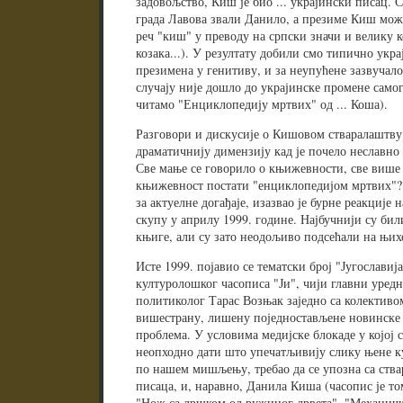
задовољство, Киш је био ... украјински писац. С
града Лавова звали Данило, а презиме Киш може
реч "киш" у преводу на српски значи и велику 
козака...). У резултату добили смо типично ук
презимена у генитиву, и за неупућене зазвучало
случају није дошло до украјинске промене самог
читамо "Енциклопедију мртвих" од ... Коша).
Разговори и дискусије о Кишовом стваралаштву
драматичнију димензију кад је почело неславн
Све мање се говорило о књижевности, све више 
књижевност постати "енциклопедијом мртвих"?"
за актуелне догађаје, изазвао је бурне реакциј
скупу у априлу 1999. године. Најбучнији су би
књиге, али су зато неодољиво подсећали на њихо
Исте 1999. појавио се тематски број "Југославиј
културолошког часописа "Ји", чији главни уред
политиколог Тарас Возњак заједно са колективо
вишестрану, лишену поједностављене новинске 
проблема. У условима медијске блокаде у којој с
неопходно дати што упечатљивију слику њене кул
по нашем мишљењу, требао да се упозна са ств
писаца, и, наравно, Данила Киша (часопис је т
"Нож са дршком од ружиног дрвета", "Механички