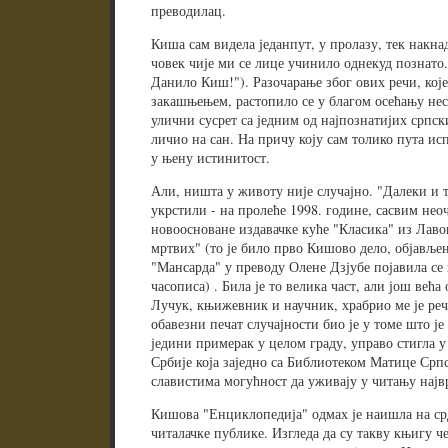
преводилац.
Киша сам видела једанпут, у пролазу, тек накна
човек чије ми се лице учинило однекуд познато. 
Данило Киш!"). Разочарање због ових речи, које
закашњењем, растопило се у благом осећању нес
улични сусрет са једним од најпознатијих српс
личио на сан. На причу коју сам толико пута ис
у њену истинитост.
Али, ништа у животу није случајно. "Далеки и т
укрстили - на пролеће 1998. године, сасвим нео
новоосноване издавачке куће "Класика" из Лаво
мртвих" (то је било прво Кишово дело, објављен
"Мансарда" у преводу Олене Дзјубе појавила се 
часописа) . Била је то велика част, али још већ
Лучук, књижевник и научник, храбрио ме је реч
обавезни печат случајности био је у томе што ј
једини примерак у целом граду, управо стигла
Србије која заједно са Библиотеком Матице Срп
славистима могућност да уживају у читању најв
Кишова "Енциклопедија" одмах је наишла на ср
читалачке публике. Изгледа да су такву књигу ч