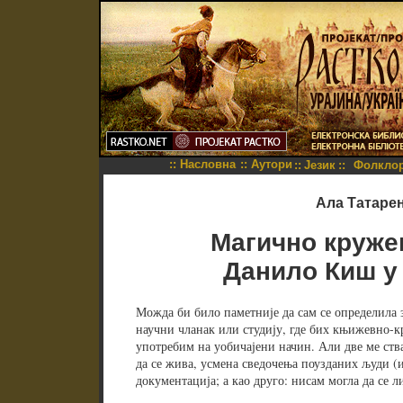
::
Насловна
::
Аутори
::
Језик
::
Фолкло
Ала Татаре
Магично круже
Данило Киш у
Можда би било паметније да сам се определила 
научни чланак или студију, где бих књижевно-к
употребим на уобичајени начин. Али две ме ства
да се жива, усмена сведочења поузданих људи (и
документација; а као друго: нисам могла да се 