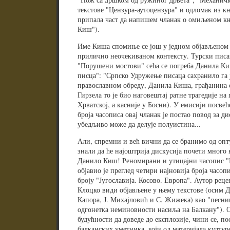
текстове "Цензура-аутоцензура" и одломак из књ
припала част да напишем чланак о омиљеном к
Киш").
Име Киша спомиње се још у једном објављеном у
прилично неочекиваном контексту. Турски писа
"Порушени мостови" сећа се погреба Данила Киш
писца": "Српско Удружење писаца сахранило га 
православном обреду, Данила Киша, грађанина св
Гирзела то је био наговештај ратне трагедије на
Хрватској, а касније у Босни). У емисији посве
броја часописа овај чланак је постао повод за ди
убедљиво може да делује полуистина...
Али, спремни и већ вични да се бранимо од опт
знали да ће најоштрија дискусија почети много к
Данило Киш! Реномирани и утицајни часопис "К
објавио је преглед четири најновија броја часо
броју "Југославија. Косово. Европа". Аутор реце
Клоцко види објављене у њему текстове (осим 
Капора, Ј. Михајловић и С. Жижека) као "песницу
одгонетка неминовности насиља на Балкану"). О
будућности да доведе до експлозије, чини се, по
балканских уметника, који од материјала култур