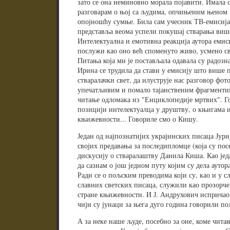
зато се она неминовно морала појавити. Имала 
разговарам о њој са људима, опчињеним њеном 
опојношћу сумње. Била сам учесник ТВ-емисија,
представља веома успели покушај стварања виш
Интелектуална и емотивна реакција аутора емис
послужи као оно већ споменуто живо, усмено св
Питања која ми је постављала одавала су радозн
Ирина се трудила да стави у емисију што више п
стваралачки свет, да илуструје нас разговор фо
упечатљивим и помало тајанственим фрагментим
читање одломака из "Енциклопедије мртвих". Го
позицији интелектуалца у друштву, о књигама и
књижевности... Говориле смо о Кишу.
Један од најпознатијих украјинских писаца Јур
својих предавања за последипломце (која су пос
дискусију о стваралаштву Данила Киша. Као јед
да сазнам о још једном путу којим су дела ауто
Ради се о пољским преводима који су, као и у сл
славних светских писаца, служили као прозорче 
стране књижевности. И Ј. Андрухович испричао ј
чији су јунаци за њега дуго година говорили по
А за неке наше људе, посебно за оне, коме чита