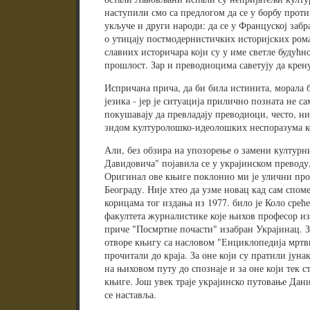
наступили смо са предлогом да се у борбу прот
укључе и други народи: да се у Француској заб
о утицају постмодернистичких историјских ром
славних историчара који су у име светле будућн
прошлост. Зар и преводиоцима саветују да крен
Испричана прича, да би била истинита, морала 
језика - јер је ситуација прилично позната не са
покушавају да превладају преводиоци, често, н
зидом културолошко-идеолошких неспоразума к
Али, без обзира на упозорење о замени културн
Давидовича" појавила се у украјинском преводу,
Оригинал ове књиге поклонио ми је улични прод
Београду. Није хтео да узме новац кад сам споме
корицама тог издања из 1977. било је Коло среће 
факултета журналистике које њихов професор из
приче "Посмртне почасти" изабран Украјинац. За
отворе књигу са насловом "Енциклопедија мртвих
прочитали до краја. За оне који су пратили јун
на њиховом путу до спознаје и за оне који тек с
књиге. Још увек траје украјинско путовање Да
се наставља.