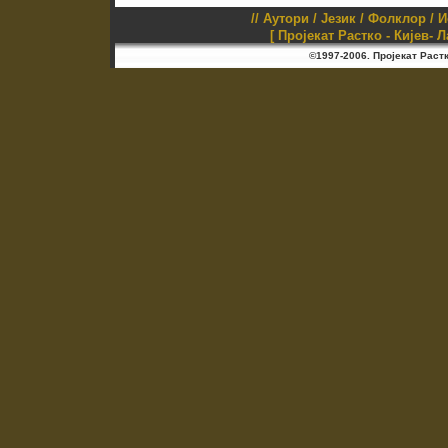
//
Аутори
/
Језик
/
Фолклор
/
И
[ Пројекат Растко - Кијев- 
©1997-2006. Пројекат Раст