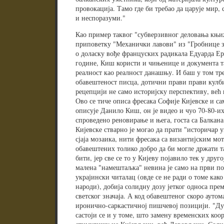
провокација. Тамо где би требао да царује мир,
и неспоразуми."
Као пример таквог "субверзивног деловања књи
приповетку "Механички лавови" из "Гробнице з
о доласку вође француских радикала Едуарда Ер
године, Киш користи и чињенице и документа т
реалност као реалност данашњу. И баш у том тр
обавештеност писца, дотични прави прави кулби
рецепцији не само историјску перспективу, већ
Ово се тиче описа фресака Софије Кијевске и са
описује Данило Киш, он је видео и чуо 70-80-их 
спроведено реновирање и њега, госта са Балкана
Кијевске стварно је могао да прати "историчар 
сјаја мозаика, нити фресака са византијским мо
обавештених толико добро да би могле држати та
бити, јер све се то у Кијеву појавило тек у друг
малена "намештаљка" невина је само на први пог
украјински читалац (овде се не ради о томе како
народи), добија солидну дозу јетког односа пре
светског значаја. А код обавештеног скоро аутом
иронично-саркастичној пишчевој позицији. "Ду
састоји се и у томе, што замену временских коо