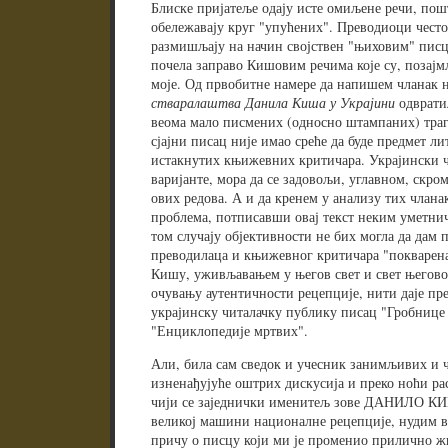
Блиске пријатеље одају исте омиљене речи, пош
обележавају круг "упућених". Преводиоци често 
размишљају на начин својствен "њиховим" писци
почела заправо Кишовим речима које су, позајм
моје. Од првобитне намере да напишем чланак н
стваралаштва Данила Киша у Украјини
одврати
веома мало писмених (односно штампаних) траго
сјајни писац није имао среће да буде предмет л
истакнутих књижевних критичара. Украјински чи
варијанте, мора да се задовољи, углавном, ск
ових редова. А и да кренем у анализу тих члана
проблема, потписавши овај текст неким уметни
том случају објективности не бих могла да дам п
преводилаца и књижевног критичара "покварена
Кишу, уживљавањем у његов свет и свет његовог
очувању аутентичности рецепције, нити даје пре
украјинску читалачку публику писац "Гробнице
"Енциклопедије мртвих".
Али, била сам сведок и учесник занимљивих и ч
изненађујуће оштрих дискусија и преко ноћи р
чији се заједнички именитељ зове ДАНИЛО КИШ
великој машини националне рецепције, нудим ва
причу о писцу који ми је променио прилично ж