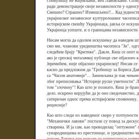
стимулишу не Кијевљани, већ Лавовљани. Солид
ради демонстрације своје независности у односу
Смешно? Страшно? Измишљено?... Кад јединств
украјинског независног културолошког часописа
историјском свешћу Украјинаца, јавља се искуш
Украјинца уопште, и о границама независности 
Нисам могла да одолим искушењу да наведем што
смо ми, чланови уредништва часописа "Ји", од
следећем броју "Критике". Дакле, Киш се опет 
ако је српској читалачкој публици све објаснио 
Јеремићем, није објаснио украјинској! Нисам се 
касно да предложим да "Гробницу за Бориса Дав
са "Часом анатомије"... Занимљива је пак чињен
због преписивања "Историје руске уметности" Л
том "злочину"! Као што је познато, Киш је бран
дело, искрено верујући да је оно сведочанство,
сатиричан однос према историјском споменику,
рецензије?
Као што следи из наведеног скоро у потпуности
"Механички лавови" постали су повод за диску
стварима. И ја сам, као преводилац "оптужене"
сународницима из престонице, и уредништво часо
остали Лавовљани испали су непријатељи култур