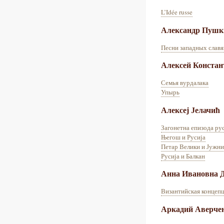
L’Idée russe
Александр Пушк
Песни западных славя
Алексей Констан
Семья вурдалака
Упырь
Алексеј Јелачић
Загонетна епизода ру
Његош и Русија
Петар Велики и Јужн
Русија и Балкан
Анна Ивановна 
Византийская концепц
Аркадий Аверчен