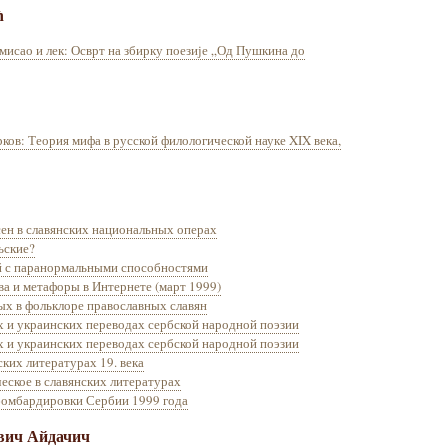
ћ
мисао и лек: Осврт на збирку поезије „Од Пушкина до
ков: Теория мифа в русской филологической науке XIX века,
ен в славянских национальных операх
ьские?
й с паранормальными способностями
ва и метафоры в Интернете (март 1999)
ых в фольклоре православных славян
х и украинских переводах сербской народной поэзии
х и украинских переводах сербской народной поэзии
ких литературах 19. века
еское в славянских литературах
омбардировки Сербии 1999 года
вич Айдачич