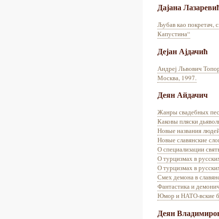
Дајана Лазареви
Љубав као покретач, с
Капустина“
Дејан Ајдачић
Андреј Львович Топор
Москва, 1997.
Деян Айдачич
Жанры свадебных пес
Каковы пляски дьявол
Новые названия люде
Новые славянские сло
О специализации свят
О турцизмах в русски
О турцизмах в русски
Смех демона в славянс
Фантастика и демонич
Юмор и НАТО-вские б
Деян Владимиро