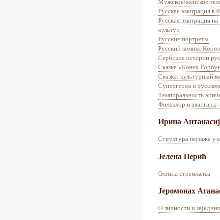
Мужское/женское тело
Русская эмиграция в
Русская эмиграция на
культур
Русские портреты
Русский комикс Коро
Сербские истории ру
Сказка «Конек-Горбун
Сказка: культурный к
Супергерои в русском
Темпоральность эпич
Фольклор и авангард:
Ирина Антанаси
Структура пејзажа у 
Јелена Перић
Олгина стремљења
Јеромонах Атана
О личности и заједниц