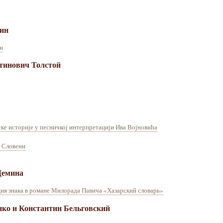
ин
н
тинович Толстой
ске историје у песничкој интерпретацији Ива Војновића
и Словени
Демина
ия знака в романе Милорада Павича «Хазарский словарь»
ко и Константин Бельговский