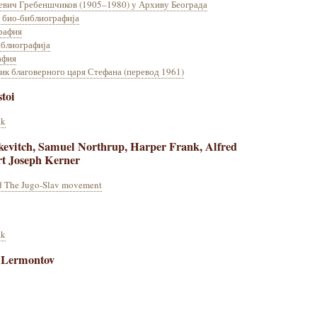
евич Гребеншчиков (1905–1980) у Архиву Београда
 био-библиографија
рафия
иблиографија
афия
к благоверного царя Стефана (перевод 1961)
toi
ak
kevitch, Samuel Northrup, Harper Frank, Alfred
rt Joseph Kerner
nd The Jugo-Slav movement
ak
 Lermontov