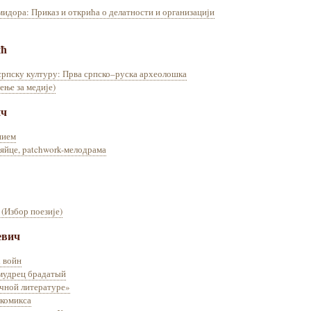
мидора: Приказ и открића о делатности и организацији
ић
 српску културу: Прва српско–руска археолошка
ење за медије)
ич
нием
 яйце, patchwork-мелодрама
(Избор поезије)
евич
 войн
 мудрец брадатый
ичной литературе»
 комикса