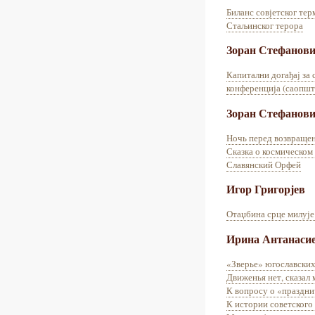
Биланс совјетског тер
Стаљинског терора
Зоран Стефанов
Капитални догађај за
конференција (саопшт
Зоран Стефанов
Ночь перед возвраще
Сказка о космическом
Славянский Орфей
Игор Григорјев
Отаџбина срце милује 
Ирина Антанаси
«Зверье» югославских
Движенья нет, сказал
К вопросу о «праздн
К истории советского