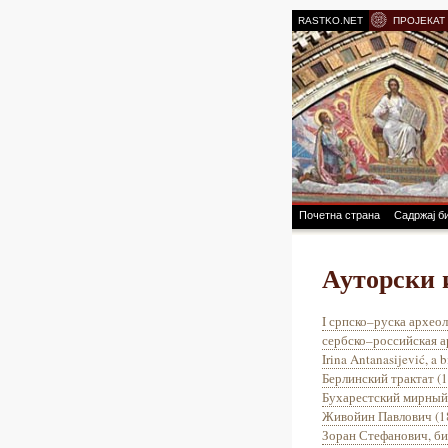
RASTKO.NET
ПРОЈЕКАТ
Почетна страна
Садржај б
Ауторски 
I српско–руска археол
сербско–российская а
Irina Antanasijević, a 
Берлинский трактат (
Бухарестский мирный
Живойин Павлович (1
Зоран Стефанович, б