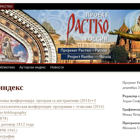
 РАСТКО
иблиотеке
Ауторски индекс
Новости
Пројекат Ра
индекс
децембра 2
Редактор с
ошка конференција: програм са апстрактима (2014) • I
Зоран Сте
рхеологическая конференция: программа с тезисами (2014)
Графическ
bio-bibliography
Ненад Пет
1878)
Программи
 договор 1812 года
Михаило С
898-1941)
иография