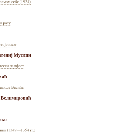
самом себе (1924)
ћ
м рату
т
тојевског
вгениј Муслин
чески памфлет
вић
рагише Васића
ј Велимировић
нко
ник (1349—1354 гг.)