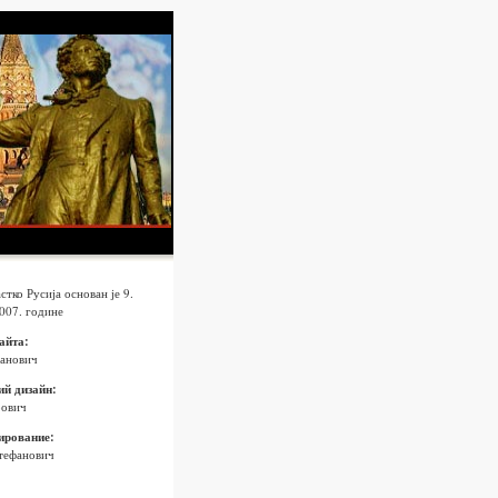
стко Русија основан је 9.
007. године
айта:
фанович
ий дизайн:
рович
рование:
тефанович