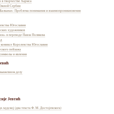
 в творчестве Хармса
 Южной Сербии
 Балканах: Проблема понимания и взаимопроникновения
левства Югославия
сских художников
ок» в переводе Павла Полякова
од
 комиксе Королевства Югославия
еского пейзажа
 символы и явления
јевић
књижевном делу
сије Јевтић
и људској (два текста Ф. М. Достојевскога)