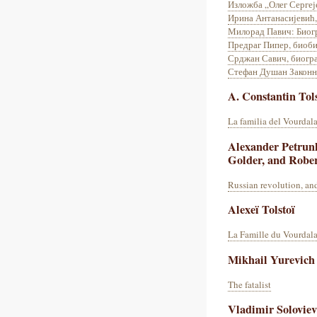
Изложба „Олег Сергеј
Ирина Антанасијевић,
Милорад Павич: Биог
Предраг Пипер, биоб
Срджан Савич, биогр
Стефан Душан Законни
A. Constantin Tols
La familia del Vourdal
Alexander Petrun
Golder, and Robe
Russian revolution, a
Alexeï Tolstoï
La Famille du Vourdal
Mikhail Yurevich
The fatalist
Vladimir Soloviev