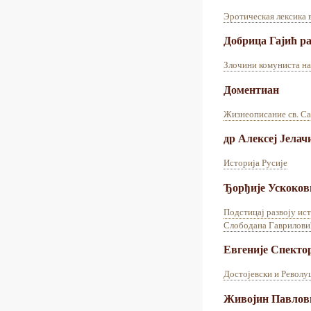
Эротическая лексика 
Добрица Гајић р
Злочини комуниста н
Доментиан
Жизнеописание св. С
др Алексеј Јелач
Историја Русије
Ђорђије Ускоков
Подстицај развоју ис
Слободана Гаврилови
Евгеније Спекто
Достојевски и Револу
Живојин Павлов