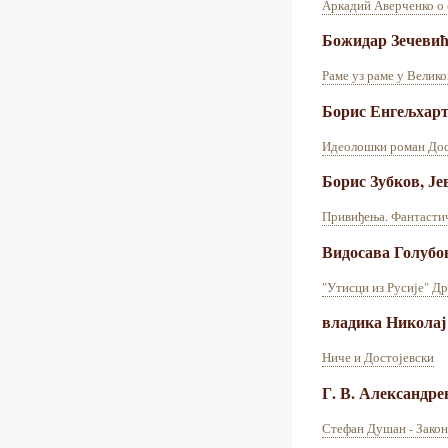
Аркадий Аверченко о 
Божидар Зечеви
Раме уз раме у Велико
Борис Енгељхар
Идеолошки роман Дос
Борис Зубков, Је
Привиђења. Фантасти
Видосава Голубо
"Утисци из Русије" Д
владика Никола
Ниче и Достојевски
Г. В. Александре
Стефан Душан - Закон