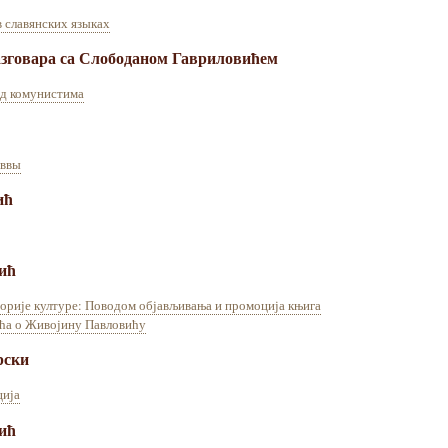
в славянских языках
азговара са Слободаном Гавриловићем
ад комунистима
аввы
ић
ић
торије културе: Поводом објављивања и промоција књига
ћа о Живојину Павловићу
рски
ција
ић