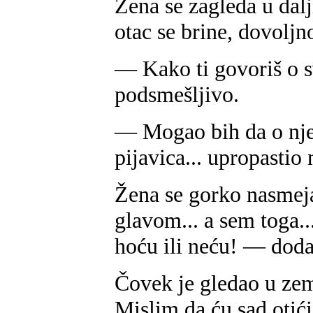
Žena se zagleda u dal
otac se brine, dovoljno
— Kako ti govoriš o s
podsmešljivo.
— Mogao bih da o nje
pijavica... upropastio 
Žena se gorko nasmeja
glavom... a sem toga...
hoću ili neću! — doda
Čovek je gledao u ze
Mislim da ću sad otići