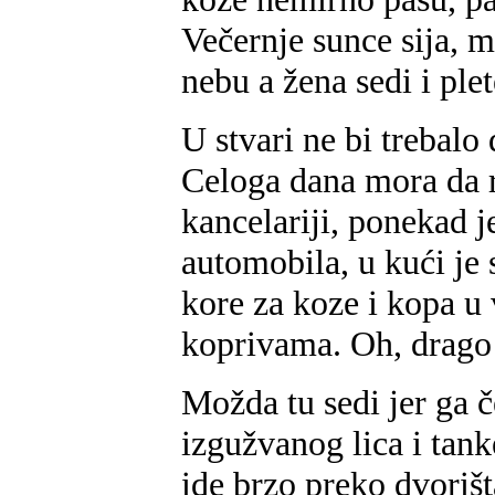
Večernje sunce sija, m
nebu a žena sedi i plet
U stvari ne bi trebalo 
Celoga dana mora da 
kancelariji, ponekad j
automobila, u kući je 
kore za koze i kopa u
koprivama. Oh, drago
Možda tu sedi jer ga 
izgužvanog lica i tank
ide brzo preko dvoriš