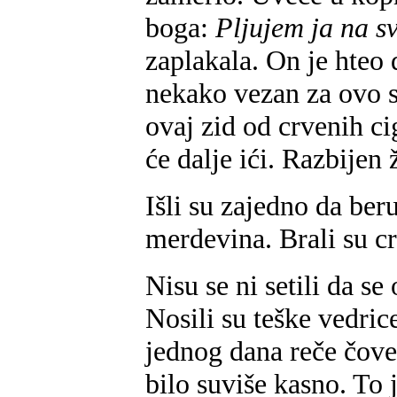
boga:
Pljujem ja na sv
zaplakala. On je hteo 
nekako vezan za ovo st
ovaj zid od crvenih ci
će dalje ići. Razbijen 
Išli su zajedno da beru
merdevina. Brali su c
Nisu se ni setili da s
Nosili su teške vedric
jednog dana reče čove
bilo suviše kasno. To