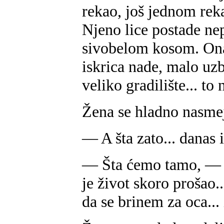
rekao, još jednom reka
Njeno lice postade ne
sivobelom kosom. Ona
iskrica nade, malo uz
veliko gradilište... to 
Žena se hladno nasmej
— A šta zato... danas i
— Šta ćemo tamo, — o
je život skoro prošao
da se brinem za oca... i