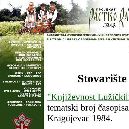
Stovarište
"Književnost Lužički
tematski broj časopis
Kragujevac 1984.