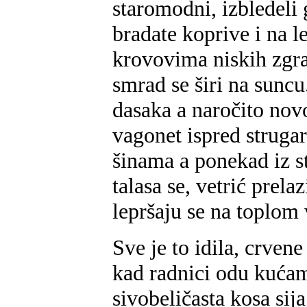
staromodni, izbledeli 
bradate koprive i na l
krovovima niskih zgrad
smrad se širi na suncu
dasaka a naročito nov
vagonet ispred strugar
šinama a ponekad iz st
talasa se, vetrić prelaz
lepršaju se na toplom
Sve je to idila, crvene
kad radnici odu kućam
sivobeličasta kosa sija