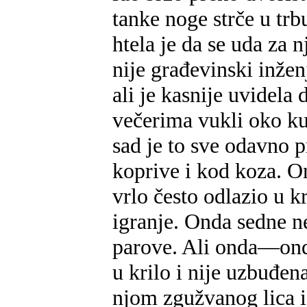
tanke noge strče u tr
htela je da se uda za 
nije građevinski inžen
ali je kasnije uvidela
večerima vukli oko kuć
sad je to sve odavno 
koprive i kod koza. Ona
vrlo često odlazio u 
igranje. Onda sedne ne
parove. Ali onda—onda
u krilo i nije uzbuđen
njom zgužvanog lica i 