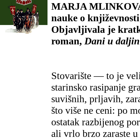
MARJA MLINKOVA (1
nauke o književnosti
Objavljivala je krat
roman,
Dani u daljin
Stovarište — to je veli
starinsko rasipanje g
suvišnih, prljavih, za
što više ne ceni: po m
ostatak razbijenog por
ali vrlo brzo zaraste 