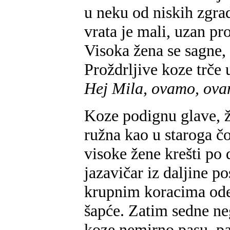
u neku od niskih zgra
vrata je mali, uzan pr
Visoka žena se sagne, o
Proždrljive koze trče 
Hej Mila, ovamo, ov
Koze podignu glave, ž
ružna kao u staroga č
visoke žene krešti po 
jazavičar iz daljine p
krupnim koracima ode 
šapće. Zatim sedne ne
koze nemirno pasu, pas