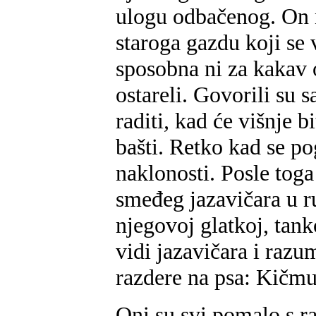
ulogu odbačenog. On n
staroga gazdu koji se 
sposobna ni za kakav 
ostareli. Govorili su 
raditi
,
kad će višnje bi
bašti. Retko kad se p
naklonosti. Posle toga
smeđeg jazavičara u ru
njegovoj glatkoj, tan
vidi jazavičara i razu
razdere na psa: Kičmu
Oni su svi pomalo s ra