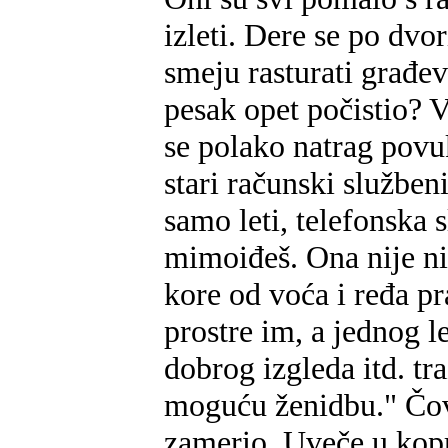
izleti. Dere se po dvo
smeju rasturati građe
pesak opet počistio? 
se polako natrag povu
stari računski služben
samo leti, telefonska s
mimoiđeš. Ona nije n
kore od voća i ređa pr
prostre im, a jednog 
dobrog izgleda itd. tr
moguću ženidbu." Čove
zamerio. Uveče u kopr