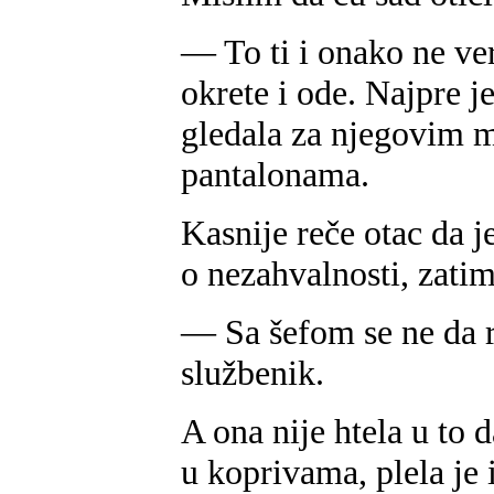
— To ti i onako ne ve
okrete i ode. Najpre j
gledala za njegovim 
pantalonama.
Kasnije reče otac da j
o nezahvalnosti, zatim
— Sa šefom se ne da r
službenik.
A ona nije htela u to 
u koprivama, plela je i