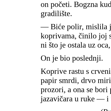
on početi. Bogzna kud 
gradilište.
— Biće polir, mislila 
koprivama, činilo joj 
ni što je ostala uz oca
On je bio poslednji.
Koprive rastu s crven
papir smrdi, drvo miriš
prozori, a ona se bor
jazavičara u ruke — i 