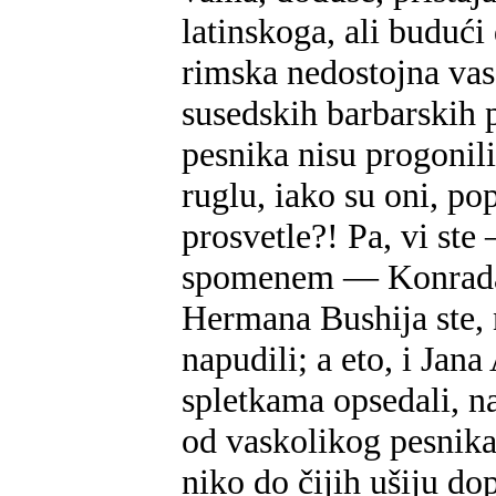
latinskoga, ali budući 
rimska nedostojna va
susedskih barbarskih 
pesnika nisu progonili 
ruglu, iako su oni, po
prosvetle?! Pa, vi s
spomenem — Konrada Ke
Hermana Bushija ste,
napudili; a eto, i Jana
spletkama opsedali, na
od vaskolikog pesnika
niko do čijih ušiju do