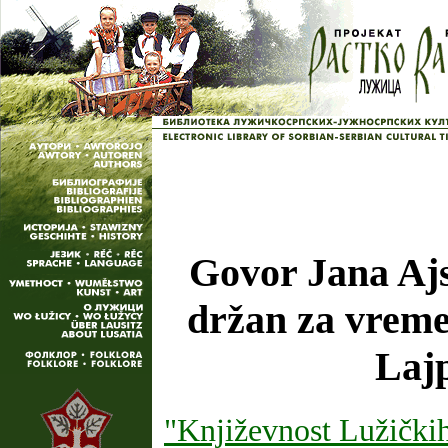
Govor Jana Ajs
držan za vreme
Lajp
"Književnost Lužički