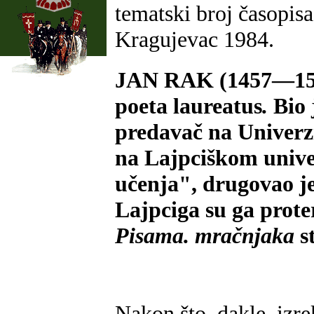
tematski broj časopis
Kragujevac 1984.
JAN RAK (1457—152
poeta laureatus
.
Bio 
predavač na Univerz
na Lajpciškom univer
učenja", drugovao j
Lajpciga su ga proter
Pisama. mračnjaka
s
Nakon što, dakle, izre