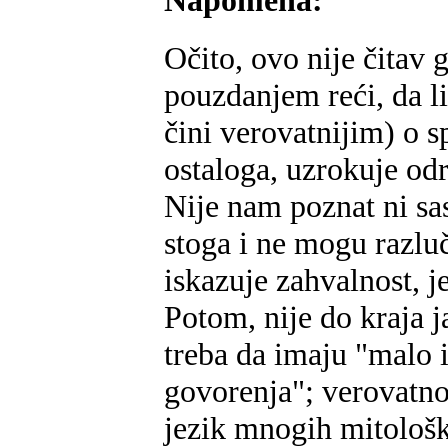
Očito, ovo nije čitav
pouzdanjem reći, da li
čini verovatnijim) o s
ostaloga, uzrokuje odr
Nije nam poznat ni sas
stoga i ne mogu razluč
iskazuje zahvalnost, j
Potom, nije do kraja 
treba da imaju "malo 
govorenja"; verovatno
jezik mnogih mitološk