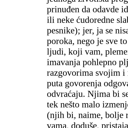
prinuđen da odavde i
ili neke ćudoredne sla
pesnike); jer, ja se n
poroka, nego je sve t
ljudi, koji vam, pleme
imavanja pohlepno plj
razgovorima svojim i
puta govorenja odgova
odvraćaju. Njima bi se
tek nešto malo izmenj
(njih bi
,
naime, bolje r
vama, doduše, pristaja