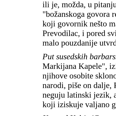
ili je, možda, u pitanj
"božanskoga govora re
koji govornik nešto 
Prevodilac, i pored sv
malo pouzdanije utvrd
Put susedskih barbar
Markijana Kapele", iz
njihove osobite sklono
narodi, piše on dalje, 
neguju latinski jezik
koji iziskuje valjano 