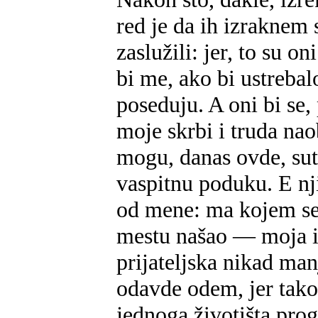
red je da ih izraknem
zaslužili: jer, to su on
bi me, ako bi ustreba
poseduju. A oni bi se,
moje skrbi i truda nao
mogu, danas ovde, sut
vaspitnu poduku. E nj
od mene: ma kojem se 
mestu našao — moja im
prijateljska nikad man
odavde odem, jer tako
jednoga životišta pro