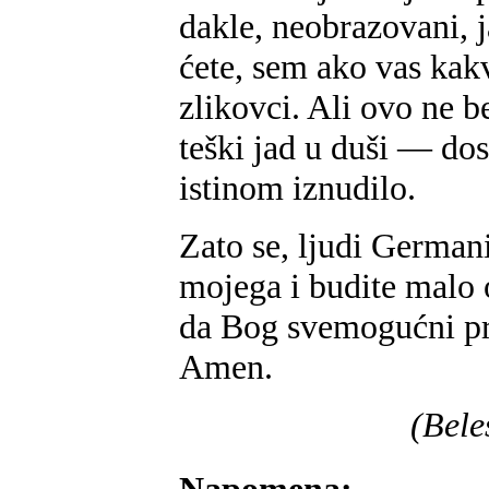
dakle, neobrazovani, j
ćete, sem ako vas kak
zlikovci. Ali ovo ne 
teški jad u duši — dos
istinom iznudilo.
Zato se, ljudi Germani
mojega i budite malo 
da Bog svemogućni pr
Amen.
(Bele
Napomena: