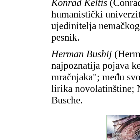
Konrad Keltis
(Conrad
humanistički univerzit
ujedinitelja nemačkog
pesnik.
Herman Bushij
(Herma
najpoznatija pojava 
mračnjaka"; među svo
lirika novolatinštin
Busche.