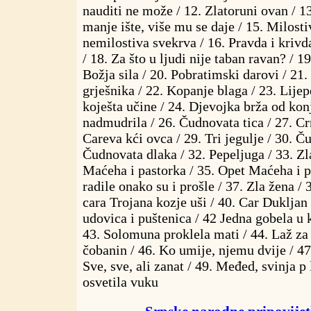
nauditi ne može / 12. Zlatoruni ovan / 1
manje ište, više mu se daje / 15. Milosti
nemilostiva svekrva / 16. Pravda i krivd
/ 18. Za što u ljudi nije taban ravan? / 1
Božja sila / 20. Pobratimski darovi / 21. 
grješnika / 22. Kopanje blaga / 23. Lije
koješta učine / 24. Djevojka brža od kon
nadmudrila / 26. Čudnovata tica / 27. Cr
Careva kći ovca / 29. Tri jegulje / 30. Č
Čudnovata dlaka / 32. Pepeljuga / 33. Zl
Maćeha i pastorka / 35. Opet Maćeha i p
radile onako su i prošle / 37. Zla žena / 
cara Trojana kozje uši / 40. Car Dukljan
udovica i puštenica / 42 Jedna gobela u k
43. Solomuna proklela mati / 44. Laž za 
čobanin / 46. Ko umije, njemu dvije / 47
Sve, sve, ali zanat / 49. Međed, svinja p l
osvetila vuku