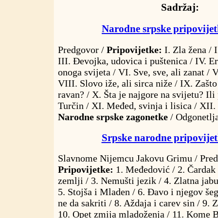
Sadržaj:
Narodne srpske pripovijet
Predgovor /
Pripovijetke:
I. Zla žena / 
III. Đevojka, udovica i puštenica / IV. Er
onoga svijeta / VI. Sve, sve, ali zanat / V
VIII. Slovo iže, ali sirca niže / IX. Zašto
ravan? / X. Šta je najgore na svijetu? Ili
Turčin / XI. Međed, svinja i lisica / XII
Narodne srpske zagonetke
/ Odgonetlja
Srpske narodne pripovijet
Slavnome Nijemcu Jakovu Grimu / Pred
Pripovijetke:
1. Međedović / 2. Čardak 
zemlji / 3. Nemušti jezik / 4. Zlatna jab
5. Stojša i Mladen / 6. Đavo i njegov šeg
ne da sakriti / 8. Aždaja i carev sin / 9.
10. Opet zmija mladoženja / 11. Kome 