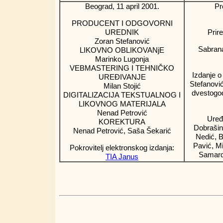
Beograd,
11
april
2001.
Pr
PRODUCENT I ODGOVORNI
UREDNIK
Prir
Zoran Stefanović
Sabran
LIKOVNO OBLIKOVANjE
Marinko Lugonja
VEBMASTERING I TEHNIČKO
Izdanje o
UREĐIVANJE
Stefanovi
Milan Stojić
dvestogod
DIGITALIZACIJA TEKSTUALNOG I
LIKOVNOG MATERIJALA
Nenad Petrović
Uređ
KOREKTURA
Dobrašin
Nenad Petrović, Saša Šekarić
Nedić, B
Pavić, M
Pokrovitelj elektronskog izdanja:
Samardž
TIA Janus