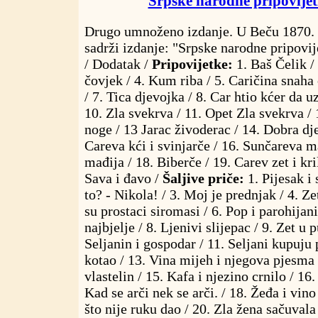
Srpske narodne pripovijet
Drugo umnoženo izdanje. U Beču 1870. 
sadrži izdanje: "Srpske narodne pripovi
/ Dodatak /
Pripovijetke:
1. Baš Čelik /
čovjek / 4. Kum riba / 5. Caričina snaha 
/ 7. Tica djevojka / 8. Car htio kćer da u
10. Zla svekrva / 11. Opet Zla svekrva / 
noge / 13 Jarac živoderac / 14. Dobra dj
Careva kći i svinjarče / 16. Sunčareva m
mađija / 18. Biberče / 19. Carev zet i kri
Sava i đavo /
Šaljive priče:
1. Pijesak i 
to? - Nikola! / 3. Moj je prednjak / 4. Zet
su prostaci siromasi / 6. Pop i parohijani
najbjelje / 8. Ljenivi slijepac / 9. Zet u
Seljanin i gospodar / 11. Seljani kupuju
kotao / 13. Vina mijeh i njegova pjesma 
vlastelin / 15. Kafa i njezino crnilo / 16
Kad se arči nek se arči. / 18. Žeđa i vino
što nije ruku dao / 20. Zla žena sačuvala