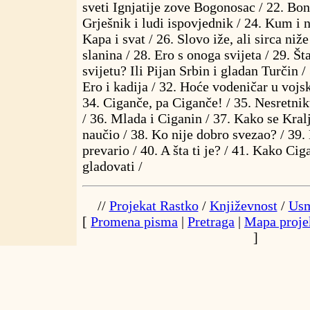
sveti Ignjatije zove Bogonosac / 22. Boni
Grješnik i ludi ispovjednik / 24. Kum i n
Kapa i svat / 26. Slovo iže, ali sirca niž
slanina / 28. Ero s onoga svijeta / 29. Št
svijetu? Ili Pijan Srbin i gladan Turčin / 
Ero i kadija / 32. Hoće vodeničar u vojs
34. Ciganče, pa Ciganče! / 35. Nesretn
/ 36. Mlada i Ciganin / 37. Kako se Kra
naučio / 38. Ko nije dobro svezao? / 39
prevario / 40. A šta ti je? / 41. Kako Ci
gladovati /
//
Projekat Rastko
/
Književnost
/
Usm
[
Promena pisma
|
Pretraga
|
Mapa proje
]