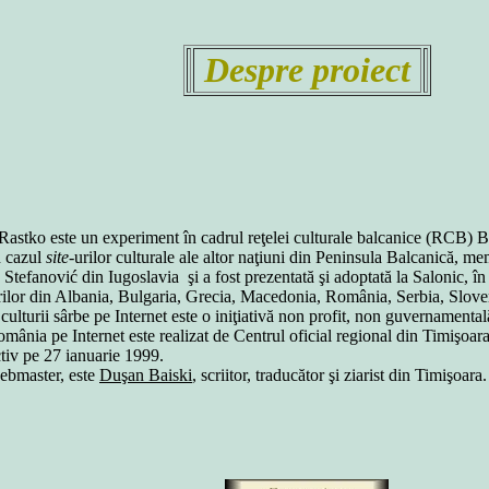
Despre proiect
Rastko este un experiment în cadrul reţelei culturale balcanice (RCB) 
n cazul
site
-urilor culturale ale altor naţiuni din Peninsula Balcanică, 
Stefanović din Iugoslavia şi a fost prezentată şi adoptată la Salonic, în
turilor din Albania, Bulgaria, Grecia, Macedonia, România, Serbia, Sloven
lturii sârbe pe Internet este o iniţiativă non profit, non guvernamentală 
ânia pe Internet este realizat de Centrul oficial regional din Timişoara,
ectiv pe 27 ianuarie 1999.
webmaster, este
Duşan Baiski
, scriitor, traducător şi ziarist din Timişoara.