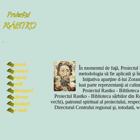
.
acasă
Î
n momentul de faţă, Proiectul 
proiect
metodologia să fie aplicată şi î
istorie
Iniţiativa aparţine d-lui Zoran 
artă
luat parte reprezentanţi ai cul
literatură
Proiectul Rastko - Biblioteca cu
Proiectul Rastko - Biblioteca sârbilor din Rom
diverse
vechi), patronul spiritual al proiectului, resp
legături
Directorul Centrului regional şi, totodată, 
e-mail