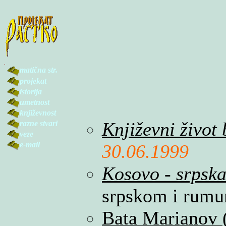
.
matična str.
projekat
istorija
umetnost
književnost
Književni život 
razne stvari
veze
e-mail
30.06.1999
Kosovo - srpska
srpskom i rumu
Bata Marianov 