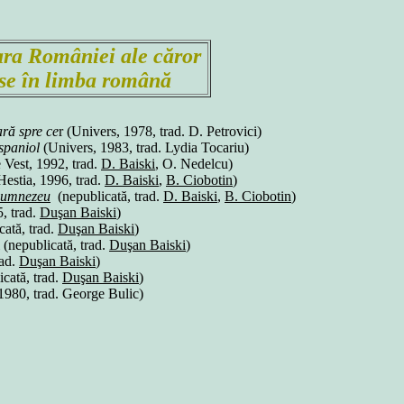
fara României ale căror
use în limba română
ră spre ce
r (Univers, 1978, trad. D. Petrovici)
spaniol
(Univers, 1983, trad. Lydia Tocariu)
 Vest, 1992, trad.
D. Baiski
, O. Nedelcu)
Hestia, 1996, trad.
D. Baiski
,
B. Ciobotin
)
Dumnezeu
(nepublicată, trad.
D. Baiski
,
B. Ciobotin
)
, trad.
Duşan Baiski
)
cată, trad.
Duşan Baiski
)
(nepublicată, trad.
Duşan Baiski
)
rad.
Duşan Baiski
)
cată, trad.
Duşan Baiski
)
1980, trad. George Bulic)