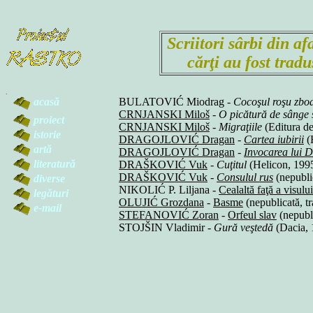
Scriitori sârbi din a
cărţi au fost trad
.
acasă
BULATOVIĆ Miodrag -
Cocoşul roşu zboa
CRNJANSKI Miloš
-
O picătură de sânge 
proiect
CRNJANSKI Miloš
-
Migraţiile
(Editura de
istorie
DRAGOJLOVIĆ Dragan
-
Cartea iubirii
(
artă
DRAGOJLOVIĆ Dragan
-
Invocarea lui 
literatură
DRAŠKOVIĆ Vuk
-
Cuţitul
(Helicon, 1995
DRAŠKOVIĆ Vuk
-
Consulul rus
(nepubli
diverse
NIKOLIĆ P. Liljana -
Cealaltă faţă a visului
legături
OLUJIĆ Grozdana
-
Basme
(nepublicată, t
e-mail
STEFANOVIĆ Zoran
-
Orfeul slav
(nepubli
STOJŠIN Vladimir -
Gură veştedă
(Dacia, 