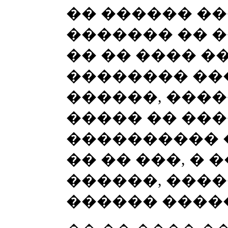
�� ������ �
������� �� 
�� �� ���� �
�������� ��
������, ����
����� �� ���
���������� 
�� �� ���, � 
������, ����
������ ����