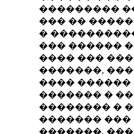
��������� �
��� �� ����
� ���������
��� ������ �
���� ��� ���
�������, ���
���� ������ 
������� � ��
�������� � �
������� ��� 
�������, ���