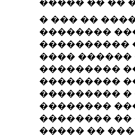
����� �� �� 
� ��� �� ����
�������� ��
���������� �
���� ������
��������� �
��������� �
��������� � 
�������� ��
�������� �� 
����� �� ���