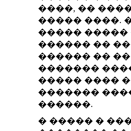
����, �� ���
����� ����. 
����� ����� 
������ �� �
������ �� ��
������� ����
����� ���� 
������� ���
������.
� ����� � ��