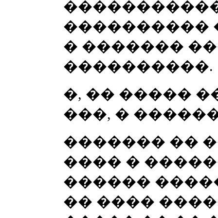
�����������
���������� 
� ������� �
����������.
�, �� ����� 
���, � ������
������� �� �
���� � �����
������ �����
�� ���� ����