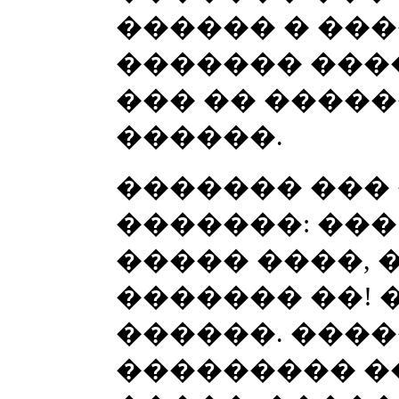
������ � ���
������� ���
��� �� �����
������.
������� ��� 
�������: ���
����� ����, �
������� ��! 
������. ����
��������� �