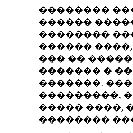
�������� ��
������ ����
�������� ���
������ ����,
��� �� ����
������� � �
�������, ���
���������, �
����� ����, 
�������� ��