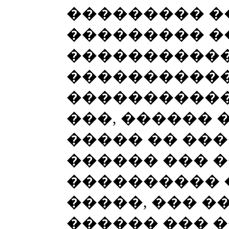
��������� �
��������� �
�����������
����������
�����������
���, ������ 
����� �� ���
������ ��� 
���������� 
�����, ��� �
������ ��� 