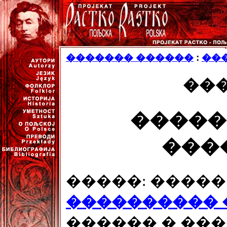
������� ������
:
��
��
�����
���
�����: �����
���������� 
������ � ��