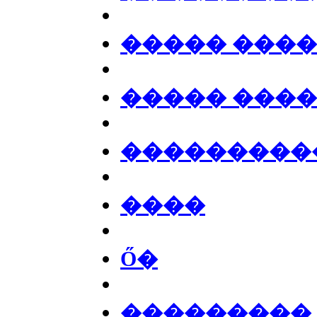
����� ���
����� ���
���������
����
Ő�
���������