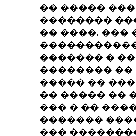
�� ����� ���
�������� ��
�� ����. ��� 
�����������
������� � ��
�������� �� 
����� �� ��
�� ����� ��
��� � �� ���
������� ���
��� �������