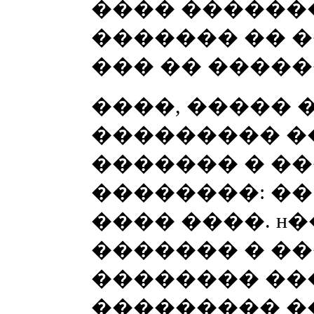
���� ������
������� �� 
��� �� �����
����, ����� 
��������� �
������� � �
��������: ��
���� ����. ʜ�
������� � ��
�������� ��
��������� �