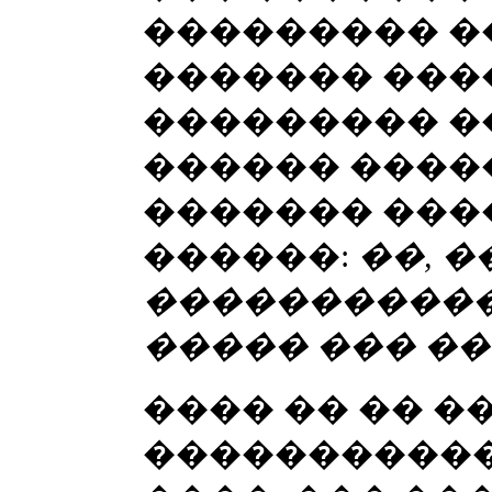
��������� ��
������� ����
��������� �
������ ����
������� ���
������:
��, �
�����������,
����� ��� ���
���� �� �� �
�����������