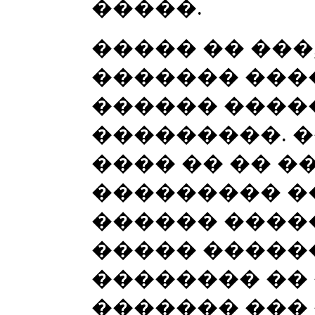
�����.
����� �� ���
������� ����
������ ����
���������. �
���� �� �� �
��������� �
������ �����
����� �����
�������� �� 
������� ��� 