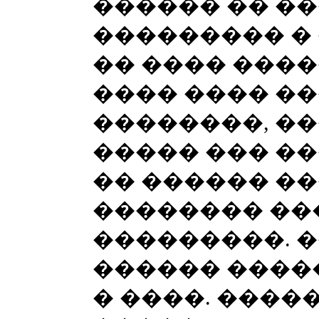
������ �� �
��������� �
�� ���� ����
���� ���� ��
��������, ��
����� ��� �
�� ������ ��
�������� ��
���������. 
������ �����
� ����. ����