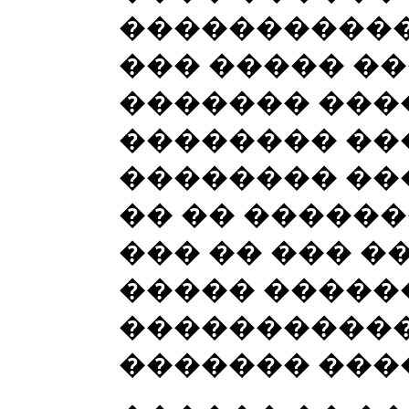
�����������
��� ����� ��
������� ����
�������� ��
�������� ��
�� �� ������
��� �� ��� �
����� �����
�����������
������� ���