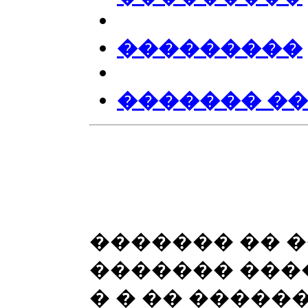
���������
������� �
������� �� �
������� ���
� � �� �����