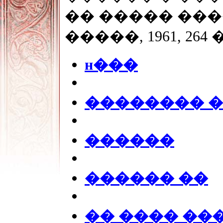
�� ����� ���
�����, 1961, 264 
ʜ���
�������� 
������
������ ��
�� ���� ��