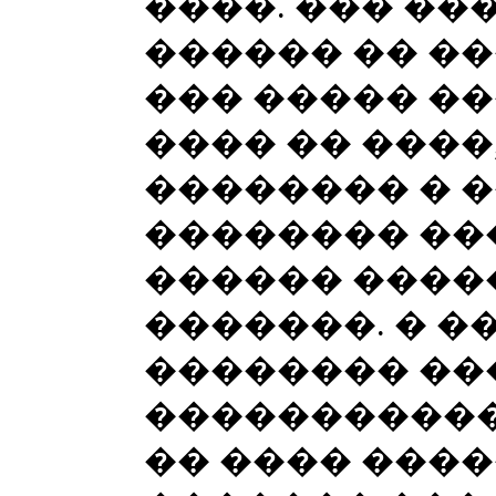
����. ��� ��
������ �� �
��� ����� ��
���� �� ����,
�������� � �
�������� ���
������ ����
�������. � �
�������� ��
�����������
�� ���� ����