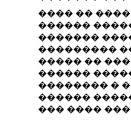
���� �� �����
������ �����
������� ���
��������� ��
����� �� ���
������ ����
�������� � �
������ ����
��� ���� ���