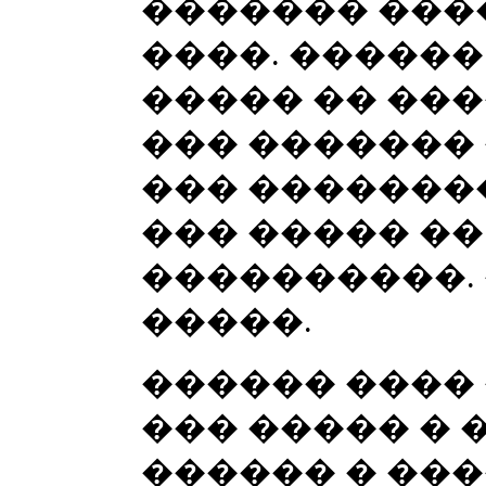
������� ���
����. ������
����� �� ���
��� ������� 
��� �������
��� ����� �
����������. 
�����.
������ ����
��� ����� � 
������ � ���