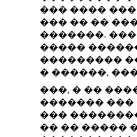
��� ���� ���
��� �� �� ��
�������. ���
����� ������
��������� �
� ������, ��
���, � �� ���
������� ��� 
��� �������
�� �� �����