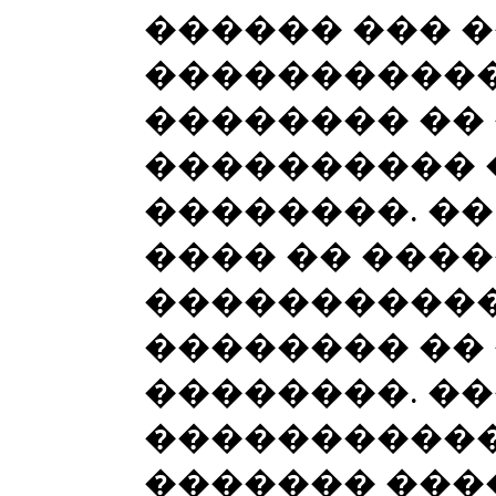
������ ��� 
�����������
�������� ��
���������� 
��������. ��
���� �� ����
����������
�������� ��
��������. ��
�����������
������� ����