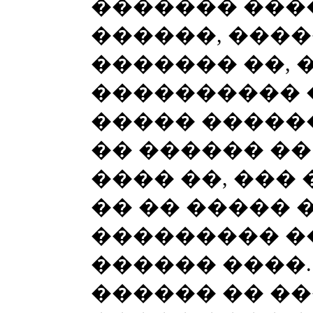
������� ����
������, ����
������� ��, 
���������� 
����� �����
�� ������ ��
���� ��, ��� 
�� �� ����� 
��������� �
������ ����.
������ �� �