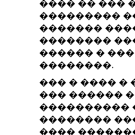
���� �� ��� 
��������� �
������� ���
�������� ��
������ � ��
��������.
��� � ���� �
��� ������ 
���������� �
�������� ��
���� ������