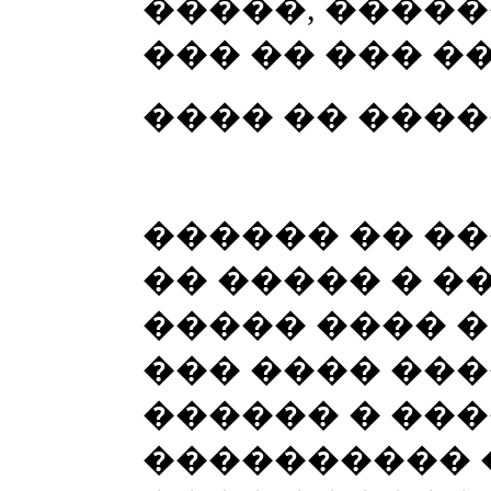
�����, ����
��� �� ��� �
���� �� ����
������ �� ��
�� ����� � �
����� ���� �
��� ���� ��
������ � ���
���������� 