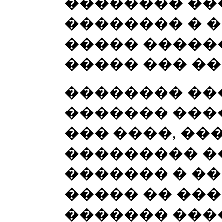
�������� ��
�������� � �
����� ������
����� ��� ��
�������� ���
������� ��
��� ����, ��
��������� �
������� � ��
����� �� ���
������� ���