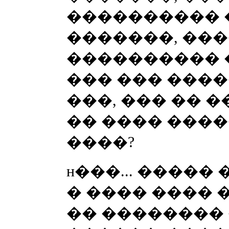
���������� 
�������, ���
���������� 
��� ��� ���
���, ��� �� 
�� ���� ����
����?
ʜ���... �����
� ���� ����
�� ��������