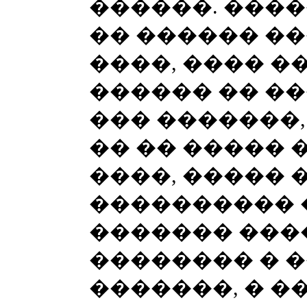
������. ����
�� ������ ��
����, ���� �
������ �� �
��� �������,
�� �� ����� 
����, �����
���������� 
������� ���
�������� � 
�������, � �