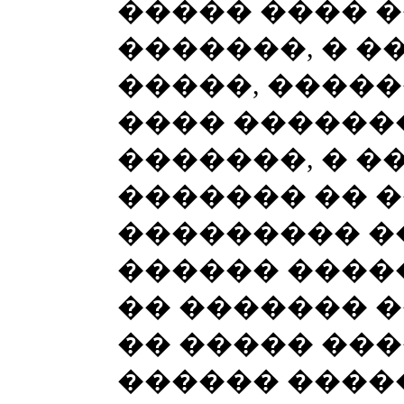
����� ���� 
�������, � �
�����, �����
���� �������
�������, � �
������� �� 
��������� �
������ ����
�� ������� �
�� ����� ��
������ ����