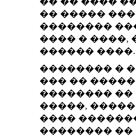
�� �� ���� �
�� ����� ���
�������� ��
���� � ����,
������ ����.
�������� � �
��� �� �����
�������� ��
�����, ����
���� �������
�������� ��