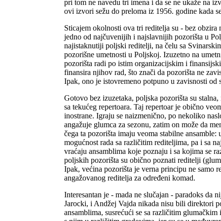
pri tom ne navedu tri imena i da se ne ukaže na izv
ovi izvori sežu do preloma iz 1956. godine kada s
Sticajem okolnosti ova tri reditelja su - bez obzira 
jedno od najčuvenijih i najslavnijih pozorišta u P
najistaknutiji poljski reditelji, na čelu sa Svinars
pozorišne umetnosti u Poljskoj. Izuzetno na umet
pozorišta radi po istim organizacijskim i finansijs
finansira njihov rad, što znači da pozorišta ne zav
Ipak, ono je istovremeno potpuno u zavisnosti od s
Gotovo bez izuzetaka, poljska pozorišta su stalna,
sa tekućeg repertoara. Taj repertoar je obično veom
inostrane. Igraju se naizmenično, po nekoliko nas
angažuje glumca za sezonu, zatim on može da men
čega ta pozorišta imaju veoma stabilne ansamble:
mogućnost rada sa različitim rediteljima, pa i sa naj
vraćaju ansamblima koje poznaju i sa kojima se r
poljskih pozorišta su obično poznati reditelji (glum
Ipak, većina pozorišta je verna principu ne samo re
angažovanog reditelja za određeni komad.
Interesantan je - mada ne slučajan - paradoks da n
Jarocki, i Andžej Vajda nikada nisu bili direktori 
ansamblima, susrećući se sa različitim glumačkim 