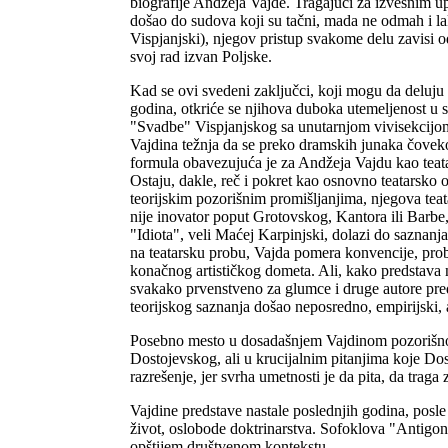
biografije Andžeja Vajde. Tragajući za izvesnim u
došao do sudova koji su tačni, mada ne odmah i lako
Vispjanjski), njegov pristup svakome delu zavisi od
svoj rad izvan Poljske.
Kad se ovi svedeni zaključci, koji mogu da deluju
godina, otkriće se njihova duboka utemeljenost u 
"Svadbe" Vispjanjskog sa unutarnjom vivisekcijom
Vajdina težnja da se preko dramskih junaka čoveko
formula obavezujuća je za Andžeja Vajdu kao teata
Ostaju, dakle, reč i pokret kao osnovno teatarsko 
teorijskim pozorišnim promišljanjima, njegova tea
nije inovator poput Grotovskog, Kantora ili Barbe
"Idiota", veli Maćej Karpinjski, dolazi do saznan
na teatarsku probu, Vajda pomera konvencije, proba
konačnog artističkog dometa. Ali, kako predstava ni
svakako prvenstveno za glumce i druge autore preds
teorijskog saznanja došao neposredno, empirijski,
Posebno mesto u dosadašnjem Vajdinom pozorišnom
Dostojevskog, ali u krucijalnim pitanjima koje Dos
razrešenje, jer svrha umetnosti je da pita, da tra
Vajdine predstave nastale poslednjih godina, posl
život, oslobode doktrinarstva. Sofoklova "Antigon
opštijem društvenom kontekstu.