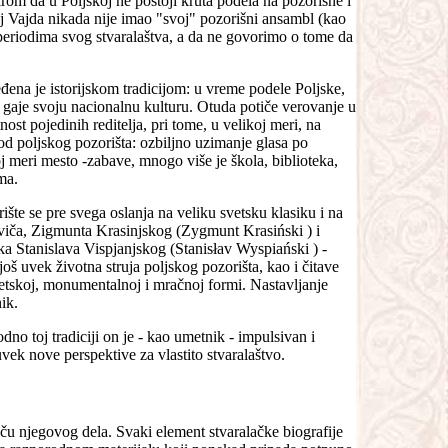
rom da u Poljskoj ne postoji kruta podela na pozorišne i
j Vajda nikada nije imao "svoj" pozorišni ansambl (kao
m periodima svog stvaralaštva, a da ne govorimo o tome da
đena je istorijskom tradicijom: u vreme podele Poljske,
a gaje svoju nacionalnu kulturu. Otuda potiče verovanje u
ost pojedinih reditelja, pri tome, u velikoj meri, na
od poljskog pozorišta: ozbiljno uzimanje glasa po
j meri mesto -zabave, mnogo više je škola, biblioteka,
ma.
šte se pre svega oslanja na veliku svetsku klasiku i na
iča, Zigmunta Krasinjskog (Zygmunt Krasiński ) i
ka Stanislava Vispjanjskog (Stanisłav Wyspiański ) -
 još uvek životna struja poljskog pozorišta, kao i čitave
u poetskoj, monumentalnoj i mračnoj formi. Nastavljanje
ik.
no toj tradiciji on je - kao umetnik - impulsivan i
 uvek nove perspektive za vlastito stvaralaštvo.
aču njegovog dela. Svaki element stvaralačke biografije