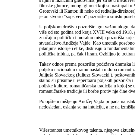
s njim u različitim gradovima, jer su se u međuvre
filmske glumce, mnogi glumci koji su nastupali u 
Grotovski ili Kantor, ili neko od reditelja-direkt
je on stvorio "sopstveno" pozorište u smislu posebn
U poljskom društvu pozorište igra važnu ulogu, da
više od sto godina (od kraja XVIII veka od 1918. g
značajnu političku i moralnu misiju pozorišta koje d
stvaralaštvo Andžeja Vajde. Kao umetnik posebno o
pitanjima istorije i etike, diskusiju o fundamenta
politička tribina, pa čak i hram. Ozbiljno je treti
Takav odnos prema pozorištu podržava dramska liter
poljsku nacionalnu dramu nastalu u doba romanti
Julijuša Slovackog (Juliusz Słowacki ), poštovanih
stalno su prisutne u repertoaru poljskih pozorišta i
poljske kulture, romantičarska tradicija u kojoj se 
romantičarske tradicije ili borbe protiv nje čine d
Po opštem mišljenju Andžej Vajda pripada najistaknu
nedosledan, oslanja se na intuiciju, a ne na izmišlj
Višestranost umetnikovog talenta, njegova aktuelno