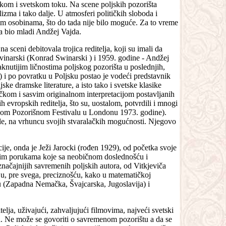
pskom i svetskom toku. Na scene poljskih pozorišta
zma i tako dalje. U atmosferi političkih sloboda i
im osobinama, što do tada nije bilo moguće. Za to vreme
ra bio mladi Andžej Vajda.
sceni debitovala trojica reditelja, koji su imali da
Svinarski (Konrad Swinarski ) i 1959. godine - Andžej
aknutijim ličnostima poljskog pozorišta u poslednjih,
) i po povratku u Poljsku postao je vodeći predstavnik
ke dramske literature, a isto tako i svetske klasike
čkom i sasvim originalnom interpretacijom postavljanih
 evropskih reditelja, što su, uostalom, potvrdili i mnogi
kom Pozorišnom Festivalu u Londonu 1973. godine).
kle, na vrhuncu svojih stvaralačkih mogućnosti. Njegovo
ije, onda je Ježi Jarocki (rođen 1929), od početka svoje
alnim porukama koje sa neobičnom doslednošću i
načajnijih savremenih poljskih autora, od Vitkjeviča
, pre svega, preciznošću, kako u matematičkoj
stvu (Zapadna Nemačka, Švajcarska, Jugoslavija) i
lja, uživajući, zahvaljujući filmovima, najveći svetski
a. Ne može se govoriti o savremenom pozorištu a da se