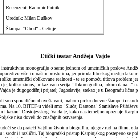
Recenzent: Radomir Putnik
Urednik: Milan Duškov
Štampa: "Obod" - Cetinje
Etički teatar Andžeja Vajde
 i instruktivnu monografiju o samo jednom od umetničkih poslova Andž
uporedivo više i u našim prostorima, jer priroda filmskog medija lako 
 sliku umetnički oblikovane realnosti - te se pomoću titlova problem jez
da je, koliko zimus, prikazivana serija "Tokom godina, tokom dana..."
 Vajda je dugogodišnji prijatelj Jugoslavije, stekao je u Beogradu ličn
li smo sporadično obaveštavani, mahom preko dnevne štampe i oskudn
trima. Na 10. BITEF-u videli smo "Slučaj Dantona" Stanislave Pšibišev
in i kaznu" Dostojevskog. Vajda je, kako nas temeljno upoznaje Karpinj
Poljske nisu doveli do značajnih ostvarenja.
deći se da prateći Vajdinu životnu biografiju, njegov rad na filmu, otkr
u i srodni i različiti. Taj biografski pristup Karpinjskog postepeno s