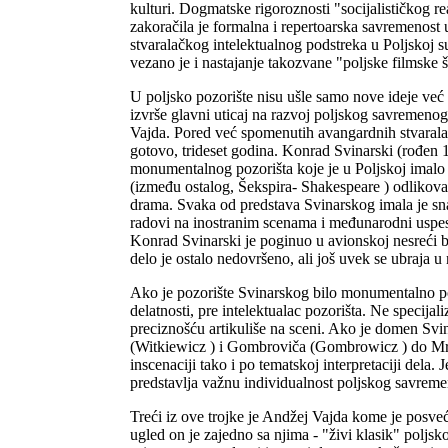
kulturi. Dogmatske rigoroznosti "socijalističkog r
zakoračila je formalna i repertoarska savremenost 
stvaralačkog intelektualnog podstreka u Poljskoj 
vezano je i nastajanje takozvane "poljske filmske 
U poljsko pozorište nisu ušle samo nove ideje već 
izvrše glavni uticaj na razvoj poljskog savremenog
Vajda. Pored već spomenutih avangardnih stvaralaca
gotovo, trideset godina. Konrad Svinarski (rođen 1
monumentalnog pozorišta koje je u Poljskoj imalo du
(između ostalog, Šekspira- Shakespeare ) odlikova
drama. Svaka od predstava Svinarskog imala je snagu
radovi na inostranim scenama i međunarodni uspe
Konrad Svinarski je poginuo u avionskoj nesreći b
delo je ostalo nedovršeno, ali još uvek se ubraja u
Ako je pozorište Svinarskog bilo monumentalno poet
delatnosti, pre intelektualac pozorišta. Ne speci
preciznošću artikuliše na sceni. Ako je domen Svi
(Witkiewicz ) i Gombroviča (Gombrowicz ) do Mro
inscenaciji tako i po tematskoj interpretaciji dela
predstavlja važnu individualnost poljskog savreme
Treći iz ove trojke je Andžej Vajda kome je posveć
ugled on je zajedno sa njima - "živi klasik" polj