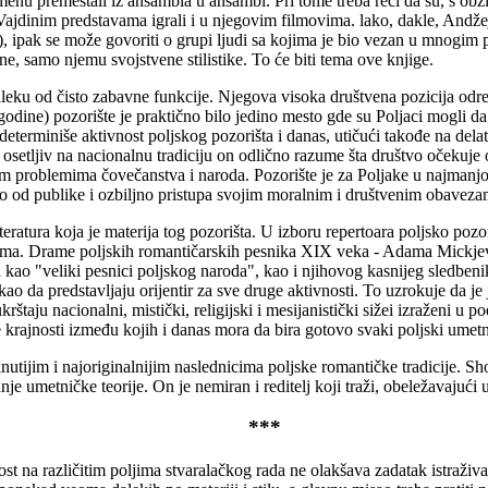
menu premeštali iz ansambla u ansambl. Pri tome treba reći da su, s obzi
Vajdinim predstavama igrali i u njegovim filmovima. lako, dakle, Andže
ora), ipak se može govoriti o grupi ljudi sa kojima je bio vezan u mnogi
e, samo njemu svojstvene stilistike. To će biti tema ove knjige.
leku od čisto zabavne funkcije. Njegova visoka društvena pozicija odre
odine) pozorište je praktično bilo jedino mesto gde su Poljaci mogli d
eterminiše aktivnost poljskog pozorišta i danas, utičući takođe na delatn
setljiv na nacionalnu tradiciju on odlično razume šta društvo očekuje 
lnim problemima čovečanstva i naroda. Pozorište je za Poljake u najmanjo
rano od publike i ozbiljno pristupa svojim moralnim i društvenim obaveza
atura koja je materija tog pozorišta. U izboru repertoara poljsko pozori
zma. Drame poljskih romantičarskih pesnika XIX veka - Adama Mickjev
 kao "veliki pesnici poljskog naroda", kao i njihovog kasnijeg sledbeni
 kao da predstavljaju orijentir za sve druge aktivnosti. To uzrokuje da je
ukrštaju nacionalni, mistički, religijski i mesijanistički sižei izraženi 
ve krajnosti između kojih i danas mora da bira gotovo svaki poljski umetn
tijim i najoriginalnijim naslednicima poljske romantičke tradicije. Shod
anje umetničke teorije. On je nemiran i reditelj koji traži, obeležavajući
***
st na različitim poljima stvaralačkog rada ne olakšava zadatak istraživ