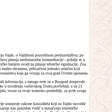
eja Vajde, o Vajdinom pozorišnom preduzetništvu; po
rešava pitanja međunarodne komunikacije - pošalje se u
ičke barijere svodi na pitanje tehničke egzekucije. Zna
 na malim ekranima, prihvaćena jednako srdačno kod
a poznanstva koja ga vezuju za ovaj grad čvrstim sponama.
ih informacija, a mnogo rede su u Beograd dospevale
ske u izvođenju varšavskog Teatra povšehnji, a na 21
ski, vezan za svoje teatarsko podneblje, za jezik svoga
ije unutarnje zakone kauzaliteta koji su Vajdu navodili
e pokazuje kao pouzdan vodič u tumačenju umetničke