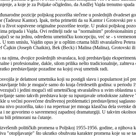
enje, a koje je za Poljake očigledno, da Andžej Vajda trenutno spada u 
đunarodne pozicije poljskog pozorišta stečene u poslednjih dvadeset go
r (Tadeusz Kantor). Ipak, treba primetiti da su Kantor i Grotovski pre
u život sopstvene originalne pozorišne teorije. U praksi poljskog pozori
ojima pripada i Vajda. Ovi reditelji rade sa "normalnim" profesionalnim
ajući se na jednu, određenu umetničku koncepciju, već se - s vremenom 
e. U tom smislu, Vajdin opus je u opštim crtama bliži stvaralaštvu Petera 
 Čajkin (Joseph Chaikin), Bek (Beck) i Malina (Malina), Grotovski ili
 na njima, dvojice poslednjih stvaralaca, koji predstavljaju eksperiment
alne i profesionalne, dakle, silom prilika nešto tradicionalnije, zahteva
tko predstavljanje pozadine na kojoj ovaj umetnik radi.
vojila je delatnost umetnika koji su postigli slavu i popularnost još pre
nastavljanje bilo je moguće samo do kraja četrdesetih godina: u periodu
avezujući i jedini mogući stil umetničkog stvaralaštva u svim oblastima 
avljanje samo takvih predstava koje su ispunjavale ortodoksne zahteve 
akle u većini posvećene društvenoj problematici predstavljenoj saglasno
o na nivo pozorišta, tako i na repertoar jer mnoga klasična dela svetske
 da i ne govorimo o savremenoj zapadnoj dramaturgiji. U takvim okolnost
su bili primorani na ćutanje.
izvršenih političkih promena u Poljskoj 1955-1956. godine, a njihova ku
iva "otopljavanje" što ukratko obuhvata karakter promena koje su se tad