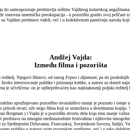
nja do samospoznaje predstavlja suštinu Vajdinog teatarskog angažmana
ođe osnovna umetnička preokupacija - u pozorištu gradio svoj peščani 
oji su Vajdine predstave videli, već i u kolektivnom pamćenju naroda ko
Andžej Vajda:
Između filma i pozorišta
 reditelj. Njegovi filmovi, od ranog
Pepeo i dijamant
, pa do poslednjih
iroko interesovanje publike i priznanja kritike, a autoru su doneli na
a je učvršćena: on je opšteprihvaćen kao najistaknutiji poljski reditelj
alelno upražnjavano pozorišno stvaralaštvo manje je poznato i ostaje u
po prirodi stvari, uže nego filma koji se umnožava u desetinama kopija. 
ar Bergman ) i Vajda je u pozorištu stvorio dela koja nisu manje važna 
ih predstava na mnogim međunarodnim festivalima i njihovim mnogobroj
u Sjedinjenim Državama, Francuskoj, Sovjetskom Savezu, Italiji). Vajd
samo publika u gotovo svim evropskim zemljama, već i u tako dalekim k