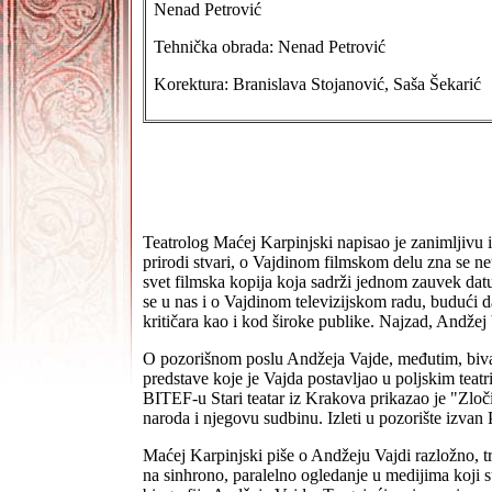
Nenad Petrović
Tehnička obrada: Nenad Petrović
Korektura: Branislava Stojanović, Saša Šekarić
Teatrolog Maćej Karpinjski napisao je zanimljivu
prirodi stvari, o Vajdinom filmskom delu zna se ne
svet filmska kopija koja sadrži jednom zauvek datu
se u nas i o Vajdinom televizijskom radu, budući 
kritičara kao i kod široke publike. Najzad, Andžej
O pozorišnom poslu Andžeja Vajde, međutim, biva
predstave koje je Vajda postavljao u poljskim tea
BITEF-u Stari teatar iz Krakova prikazao je "Zloč
naroda i njegovu sudbinu. Izleti u pozorište izvan 
Maćej Karpinjski piše o Andžeju Vajdi razložno, tru
na sinhrono, paralelno ogledanje u medijima koji s