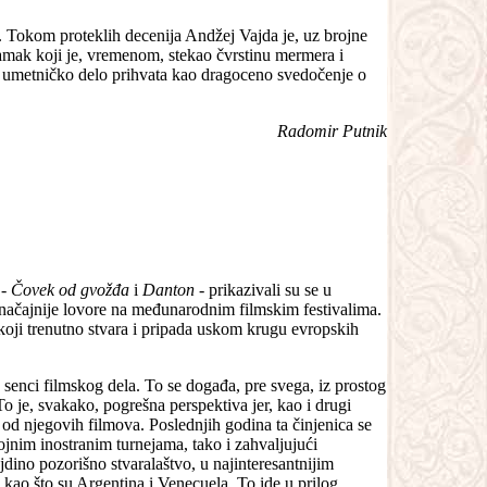
. Tokom proteklih decenija Andžej Vajda je, uz brojne
zamak koji je, vremenom, stekao čvrstinu mermera i
ji umetničko delo prihvata kao dragoceno svedočenje o
Radomir Putnik
 -
Čovek od gvožđa
i
Danton -
prikazivali su se u
jznačajnije lovore na međunarodnim filmskim festivalima.
 koji trenutno stvara i pripada uskom krugu evropskih
 senci filmskog dela. To se događa, pre svega, iz prostog
To je, svakako, pogrešna perspektiva jer, kao i drugi
od njegovih filmova. Poslednjih godina ta činjenica se
nim inostranim turnejama, tako i zahvaljujući
ino pozorišno stvaralaštvo, u najinteresantnijim
ao što su Argentina i Venecuela. To ide u prilog