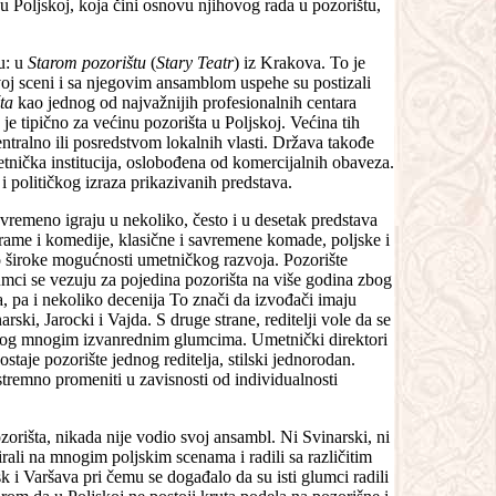
e u Poljskoj, koja čini osnovu njihovog rada u pozorištu,
tu: u
Starom pozorištu
(
Stary Teatr
) iz Krakova. To je
ovoj sceni i sa njegovim ansamblom uspehe su postizali
ta
kao jednog od najvažnijih profesionalnih centara
je tipično za većinu pozorišta u Poljskoj. Većina tih
entralno ili posredstvom lokalnih vlasti. Država takođe
metnička institucija, oslobođena od komercijalnih obaveza.
i političkog izraza prikazivanih predstava.
ovremeno igraju u nekoliko, često i u desetak predstava
 drame i komedije, klasične i savremene komade, poljske i
o široke mogućnosti umetničkog razvoja. Pozorište
ci se vezuju za pojedina pozorišta na više godina zbog
, pa i nekoliko decenija To znači da izvođači imaju
rski, Jarocki i Vajda. S druge strane, reditelji vole da se
og mnogim izvanrednim glumcima. Umetnički direktori
staje pozorište jednog reditelja, stilski jednorodan.
stremno promeniti u zavisnosti od individualnosti
zorišta, nikada nije vodio svoj ansambl. Ni Svinarski, ni
rali na mnogim poljskim scenama i radili sa različitim
i Varšava pri čemu se događalo da su isti glumci radili