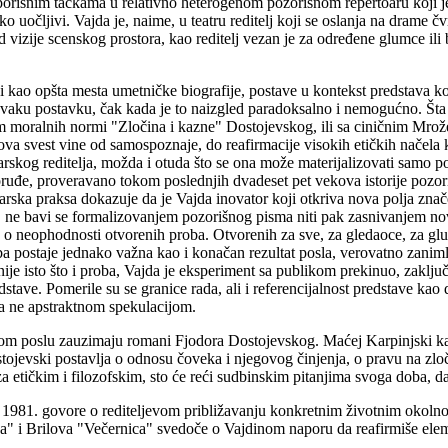
porišnim tačkama u relativno heterogenom pozorišnom repertoaru koji je 
 uočljivi. Vajda je, naime, u teatru reditelj koji se oslanja na drame č
 vizije scenskog prostora, kao reditelj vezan je za određene glumce ili 
 i kao opšta mesta umetničke biografije, postave u kontekst predstava 
svaku postavku, čak kada je to naizgled paradoksalno i nemogućno. Šta
 moralnih normi "Zločina i kazne" Dostojevskog, ili sa ciničnim Mrož
va svest vine od samospoznaje, do reafirmacije visokih etičkih načela k
rskog reditelja, možda i otuda što se ona može materijalizovati samo p
oruđe, proveravano tokom poslednjih dvadeset pet vekova istorije pozori
tarska praksa dokazuje da je Vajda inovator koji otkriva nova polja zna
, ne bavi se formalizovanjem pozorišnog pisma niti pak zasnivanjem no
ja o neophodnosti otvorenih proba. Otvorenih za sve, za gledaoce, za g
 postaje jednako važna kao i konačan rezultat posla, verovatno zanimlji
je isto što i proba, Vajda je eksperiment sa publikom prekinuo, zaključi
tave. Pomerile su se granice rada, ali i referencijalnost predstave kao
 a ne apstraktnom spekulacijom.
 poslu zauzimaju romani Fjodora Dostojevskog. Maćej Karpinjski kaže
tojevski postavlja o odnosu čoveka i njegovog činjenja, o pravu na zloč
ga za etičkim i filozofskim, sto će reći sudbinskim pitanjima svoga doba
e 1981. govore o rediteljevom približavanju konkretnim životnim okolnos
a" i Brilova "Večernica" svedoče o Vajdinom naporu da reafirmiše elem