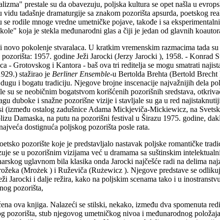
ealizma" prestale su da obavezuju, poljska kultura se opet našla u evro
u vidu tadašnje dramaturgije sa znakom pozorišta apsurda, poetskog reali
su se rodile mnoge vredne umetničke pojave, takođe i sa eksperimentaln
škole" koja je stekla međunarodni glas a čiji je jedan od glavnih koauto
i novo pokolenje stvaralaca. U kratkim vremenskim razmacima tada su na 
 pozorišta: 1957. godine Ježi Jarocki (Jerzy Jarocki ), 1958. - Konrad 
 - Grotovskog i Kantora - baš ova tri reditelja se mogu smatrati najist
929.) stažirao je
Berliner Ensemble-
u Bertolda Brehta (Bertold Brecht 
gu i bogatu tradiciju. Njegove brojne inscenacije najvažnijih dela poljs
le su se neobičnim bogatstvom korišćenih pozorišnih sredstava, otkriva
 duboke i snažne pozorišne vizije i stavljale su ga u red najistaknutijih
si (između ostalog zadušnice Adama Mickjeviča-Mickiewicz, na Svets
lizu Damaska, na putu na pozorišni festival u Širazu 1975. godine, da
 najveća dostignuća poljskog pozorišta posle rata.
sko pozorište koje je predstavljalo nastavak poljske romantičke tradic
jalizuje se u pozorišnim vizijama već u dramama sa suštinskim intelektu
narskog uglavnom bila klasika onda Jarocki najčešće radi na delima najz
žeka (Mrożek ) i Ruževiča (Rużewicz ). Njegove predstave se odlikuju
. Ježi Jarocki i dalje režira, kako na poljskim scenama tako i u inostran
nog pozorišta,
ena ova knjiga. Nalazeći se stilski, nekako, između dva spomenuta redite
skog pozorišta, stub njegovog umetničkog nivoa i međunarodnog položaj