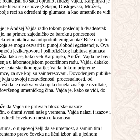
rediteljski do sada obradio Andžej Vajda, Karpinjski je
vrste literarne osnove (Šekspir, Dostojevski, Mrožek,
bolje reći za određeni tip glumaca, a kao umetnik ne vidi
koje je Andžej Vajda radio tokom poslednjih dvadesetak
 je, na primer, zajedničko za baroknu ponesenost
ekovim pitalicama antipodnih emigranata? Biće da je to
oja se mogu ostvariti u punoj slobodi egzistencije. Ova
omoću jezika/govora i psihofizičkog habitusa glumaca.
šta. lako se, kako veli Karpinjski, Andžej Vajda ne bavi
čenja u laboratorijskom pozorišnom radu. Vajda, dakako,
ve teatarske ikonografije; Vajda, tokom pripreme
lumce, za sve koji su zainteresovani. Dovođenjem publike
vija u svojoj nesavršenosti, procesualnosti, od
vši da je ovakva vrsta opita donela značajne rezultate,
 dovršenog umetničkog čina. Vajda je, kako se vidi, do
 da Vajda ne prihvata filozofske nazore
in, o drami svesti našeg vremena, Vajda nalazi i izazov i
, da odredi čovekovo mesto u kosmosu.
tima, o njegovoj želji da se umetnost, a samim tim i
entarno pravo čoveka na lični izbor, ali u jednom