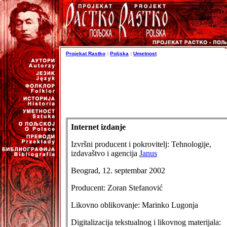
Projekat Rastko
:
Poljska
:
Umetnost
Internet izdanje
Izvršni producent i pokrovitelj: Tehnologije,
izdavaštvo i agencija
Janus
Beograd, 12. septembar 2002
Producent: Zoran Stefanović
Likovno oblikovanje: Marinko Lugonja
Digitalizacija tekstualnog i likovnog materijala: