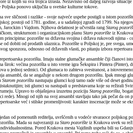
ore iz kojih su sva trojica izrasla. Nezavisno od daljeg razvoja situacij
e Poljska ponovo uključila u svetske kulturne tokove.
na sve sličnosti i razlike - svoje najveće uspehe postigli u istom pozoriš
oljskoj; postoji od 1781. godine, a u sadašnjoj zgradi od 1799. Na njeg
kim, Jarockim i Vajdom. Njihova delatnost je učvrstila rang
Starog pozoriš
ničkom, strukturnom i organizacijskom planu
Staro pozorište
iz Krakova 
kim principima: pozorište su državna svojina i država rukovodi njima - c
ise od dobiti od prodatih ulaznica. Pozorište u Poljskoj je, pre svega, u
vog sponzora, odnosno od državnih vlasti, po pitanju izbora repertoara 
 repertoarska pozorišta. Imaju stalne glumačke ansamble čiji članovi ist
a širok: većina pozorišta u isto vreme igra Šekspira i Pintera (Pinter),
lova u jednoj sedmici. Od glumaca to zahteva svestranost, a istovremen
ja ansambl, da se angažuje u nekom drugom pozorištu. Ipak mnogi glum
 u
Starom pozorištu
nastupaju glumci koji tamo rade više od deset godina
istaknutijim; isti glumci su nastupali u predstavama koje su režirali Svina
azumeju. Upravo to objašnjava izuzetnu poziciju
Starog pozorišta,
bogat
ci rede). Mnogi od njih na svoj ansambl stavljaju tako jak pečat da on po
pertoarske već i stilske promenljivosti: karakter inscenacije može se ek
ijedan od pomenutih reditelja, uvršćenih u vodeće stvaraoce poljskog po
pozorišta. Mada su najvezaniji za
Staro pozorište
iz Krakova uvek su reži
individualnostima. Pored Krakova mesta Vajdinih uspeha bili su Gdanjsk 