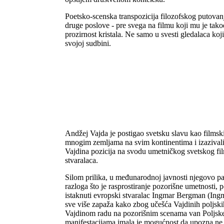
Poetsko-scenska transpozicija filozofskog putova
druge poslove - pre svega na filmu koji mu je tak
prozirnost kristala. Ne samo u svesti gledalaca k
svojoj sudbini.
Andžej Vajda je postigao svetsku slavu kao filmski
mnogim zemljama na svim kontinentima i izazivali š
Vajdina pozicija na svodu umetničkog svetskog film
stvaralaca.
Silom prilika, u međunarodnoj javnosti njegovo par
razloga što je rasprostiranje pozorišne umetnosti, 
istaknuti evropski stvaralac Ingmar Bergman (Ingm
sve više zapaža kako zbog učešća Vajdinih poljsk
Vajdinom radu na pozorišnim scenama van Poljske (
manifestacijama imala je mogućnost da upozna ne 