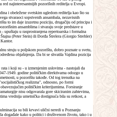
red najinteresantnijih pozorišnih reditelja u Evropi.
dina i obeležene svetskim ugledom reditelja kao što su
 svega stvaraoci sopstvenih ansambala, nezavisnih
šta to im daje izuzetnu poziciju, drugačiju od principa i
 pozorišnim ansamblima i stvaraju svoje predstave u
- upuštaju u rasprostranjena repertoarska i formalna
Štajna (Peter Stein) ili Đorđa Štrelera (Giorgio Strehler)
 Kantor.
alnu struju u poljskom pozorištu, dobro poznate u svetu,
 određena objašnjenja. Da bi se shvatila Vajdina pozicija
 rata i koji su - u izmenjenim uslovima - nastojali da
 1947-1949. godine političkim direktivama odozgo u
umetnosti, u pozorištu takođe. Od tog trenutka na
"socijalističkog realizma", odnosno, po formi
 obavezujućim političkim kriterijumima. Forsiranje
 dramaturgije nisu odgovarala gore skiciranim zahtevima,
ima vrednija umetnička dostignuća bila su retkost, a
lminacija su bili krvavi ulični neredi u Poznanju
a događale kako u politici i društvenom životu, tako i u