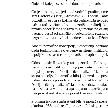
činjenici koje je svesno međunarodno pozorišno mnj
On je, nesumnjivo, jedan od vodećih graditelja me
Ježi Grotovski (Jerzy Grotowski ) ili Tadeuš Kanto
pozorišnih grupa sa kojima eksperimentišu uvodeći 
načina rada većine poljskih pozorišnih reditelja k
raznim pozorištima i sa raznim glumcima ne oslanj
traganja postižući različite i neujednačene rezultat
nego radovima takvih eksperimentatora kao Džozef
Ako su pozorišne koncepcije, i ostvarenja bazirana
onda-funkcionisanje ove osnovne struje, institucion
u poljskom savremenom pozorištu neophodno je kra
Odmah posle II svetskog rata pozorište u Poljskoj os
nastave forme i stil predratnog pozorišta. Takvo 
Poljsku je uveden "socijalistički realizam" kao ob
scenama poljskih pozorišta bilo je dozvoljeno post
naturalističke a po sadržaju površno "aktuelne", d
"socijalističkog realizma" fatalno se odrazilo kak
pa su se našla van domašaja poljskih pozorišta, a
mnogi istaknuti stvaraoci povukli su se iz posla ili 
Promena takvog stanja stvari bila je moguća posle 
oktobra 1956. godine. Taj proces u Poljskoj se naz