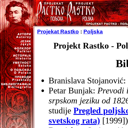
Projekat Rastko
:
Poljska
Projekt Rastko - Pol
Bi
Branislava Stojanović:
Petar Bunjak:
Prevodi i
srpskom jeziku od 1826
studije
Pregled poljsk
svetskog rata)
[1999])