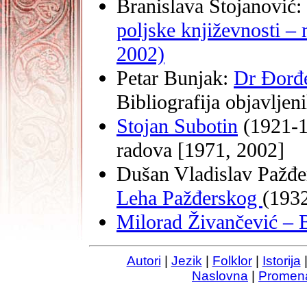
Branislava Stojanović:
poljske književnosti –
2002)
Petar Bunjak:
Dr Đorđe
Bibliografija objavljen
Stojan Subotin
(1921-19
radova [1971, 2002]
Dušan Vladislav Pažđe
Leha Pažđerskog
(193
Milorad Živančević – B
Autori
|
Jezik
|
Folklor
|
Istorija
Naslovna
|
Promen