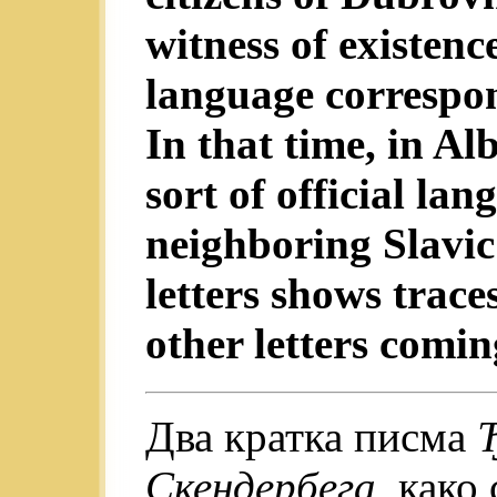
witness of existenc
language correspon
In that time, in Al
sort of official l
neighboring Slavic
letters shows trace
other letters comi
Два кратка писма
Скендербега,
како 