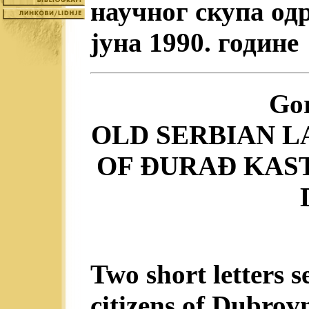
научног скупа одр
јуна 1990. године
Go
OLD SERBIAN L
OF ĐURAĐ KAST
Two short letters s
citizens of Dubrov