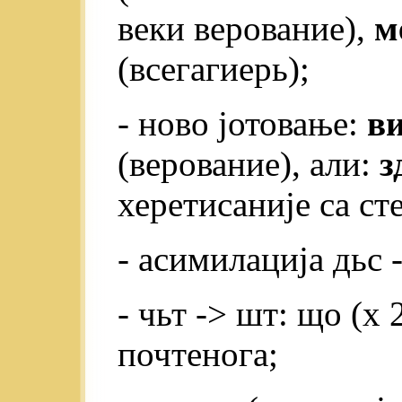
веки верование),
м
(всегагиерь);
- ново јотовање:
в
(верование), али:
з
херетисаније са ст
- асимилација дьс 
- чьт -> шт: що (х
почтенога;