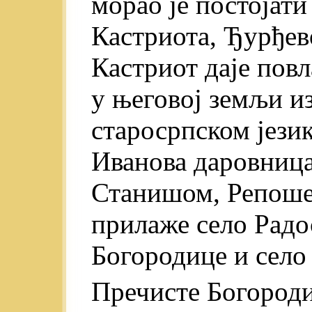
морао је постојати
Кастриота, Ђурђев
Кастриот даје пов
у његовој земљи из 
старосрпском језик
Иванова даровница
Станишом, Репоше
прилаже село Радо
Богородице и село
Пречисте Богороди