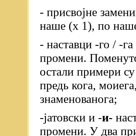
- присвојне замени
наше (x 1), по наш
- наставци -го / -г
промени. Поменуто
остали примери су 
предь кога, моиега
знаменованога;
-јатовски и -
и-
наст
промени. У два при