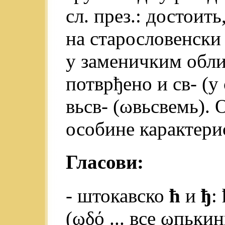
сл. през.: достоит
на старословенски 
у заменичким облиц
потврђено и св- (у
вьсв- (ωвьсвемь).
особине карактерис
Гласови:
- штокавско
ћ
и
ђ
:
(ωδό ... все ωпькин