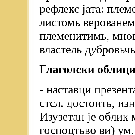
рефлекс јата: плем
листомь верованемь
племенитимь, мног
властель д
у
бровьчь
Глаголски облици
- наставци презент
стсл. достоить, из
Изузетан je облик 
госпоцтьво ви) ум.