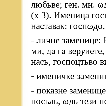
любьве; ген. мн. ωд
(х 3). Именица гос
наставак: госпωдо,
- личне заменице: 
ми, да га вер
у
иете,
нась, госпоцтьво ви
- именичке замени
- показне заменице
посьль, ωдь тези по