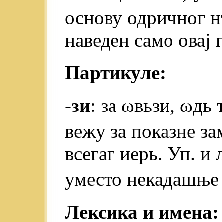
основу одричног 
наведен само овај 
Партикуле:
-
зи
: за ωвьзи, ωдь т
вежу за показне з
всегаг иерь. Уп. и
уместо некадашње 
Лексика и имена: