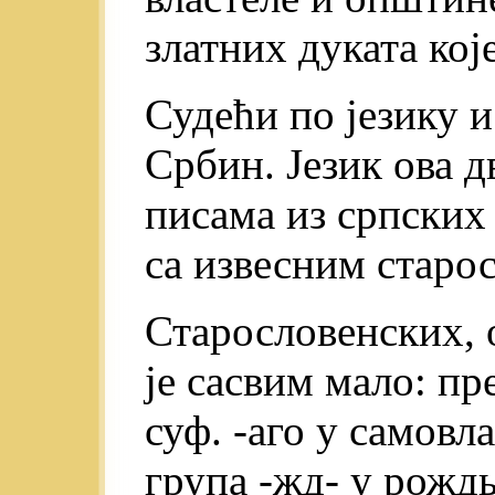
златних дуката кој
Судећи по језику 
Србин. Језик ова дв
писама из српских
са извесним старо
Старословенских, 
je сасвим мало: пре
суф. -аго у самовл
група -жд- у рождьс