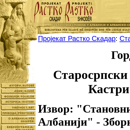
Пројекат Растко Скадар
:
Ст
Гор
Старосрпски 
Кастри
Извор: "Становни
Албанији" - Збор