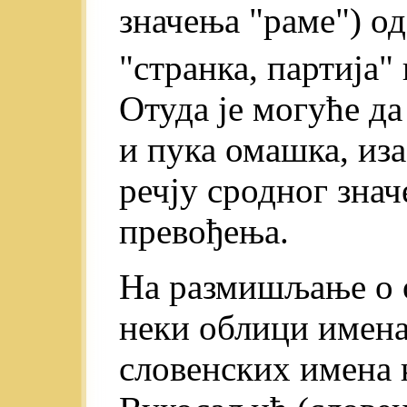
значења "раме") од
"странка, партија" 
Отуда је могуће да
и пука омашка, из
речју сродног зна
превођења.
На размишљање о о
неки облици имена
словенских имена 