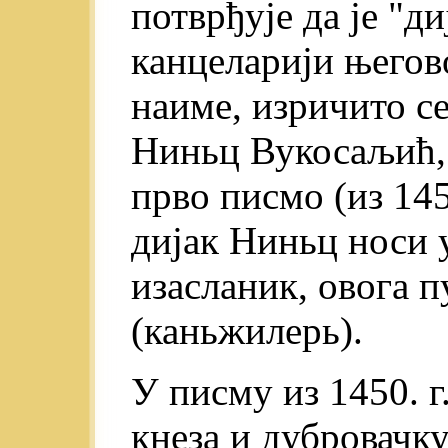
потврђује да je "ди
канцеларији његов
наиме, изричито се
Ниньц Вукосаљић, а
прво писмо (из 1450
дијак Ниньц носи 
изасланик, овога 
(каньжилерь).
У писму из 1450. 
кнеза и дубровачку