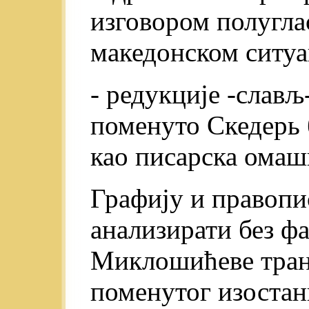
изговором полуглас
македонском ситуа
- редукције -слављ-
поменуто Скедерь 
као писарска омашк
Графију и правопи
анализирати без ф
Миклошићеве транс
поменутог изостанк