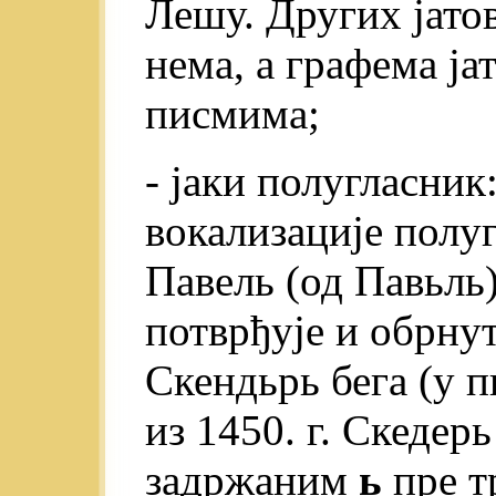
Лешу. Других јато
нема, а графема ја
писмима;
- јаки полугласник
вокализације полу
Павель (од Павьль)
потврђује и обрнут
Скендьрь бега (у пи
из 1450. г. Скедер
задржаним
ь
пре т