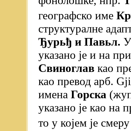
фонолошке, нпр.
Т
географско име
Кр
структуралне адап
Ђурьђ и Павьл.
У
указано je и на пр
Свиноглав
као пре
као превод арб. Gj
имена
Горска
(жуп
указано je као на 
то у којем je смеру