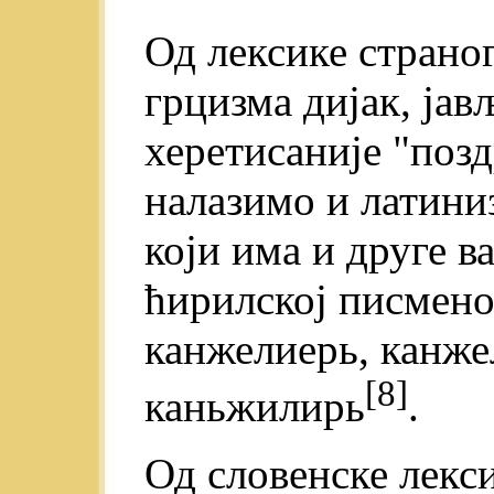
Од лексике страно
грцизма дијак, јављ
херетисаније "поздр
налазимо и латиниз
који има и друге в
ћирилској писмено
канжелиерь, канже
[8]
каньжилирь
.
Од словенске лекси