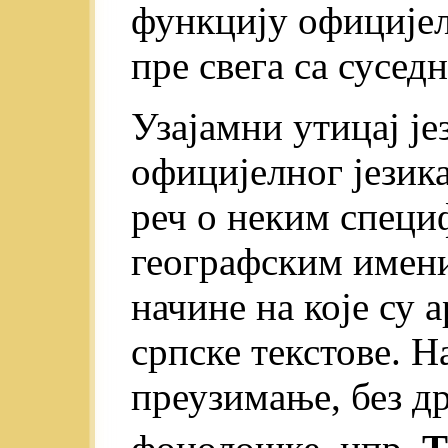
функцију официјел
пре свега са сусед
Узајамни утицај је
официјелног језика 
реч о неким спец
географским имени
начине на које су
српске текстове. Н
преузимање, без д