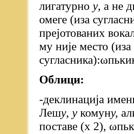
лигатурно
у
, а не 
омеге (иза сугласн
прејотованих вока
му није место (иза
сугласника):ωпьки
Облици:
-деклинација имени
Леш
у
,
у
комун
у,
а
поставе (х 2), ωпьк