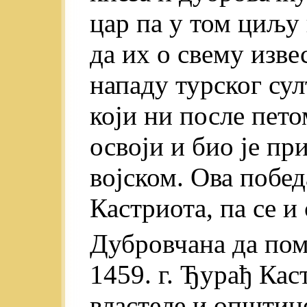
цар па у том циљу
да их о свему изве
нападу турског сул
који ни после пето
освоји и био je пр
војском. Ова побед
Кастриота, па се и
Дубровчана да пом
1459. г. Ђурађ Кас
властеле и општин