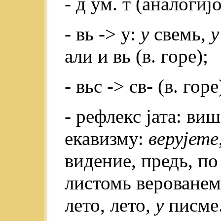
- д ум. т (аналогиј
- вь -> у:
у
свемь,
у
али и вь (в. горе);
- вьс -> св- (в. горе
- рефлекс јата: ви
екавизму:
верујете
видение, предь, п
листомь верованемь
лето, лето,
у
писме