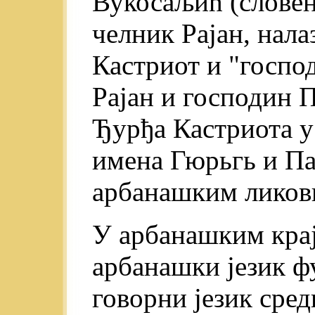
Вукосаљић (словен
челник Рајан, нал
Кастриот и "госпо
Рајан и господин П
Ђурђа Кастриота у
имена Гюрьгь и Па
арбанашким ликов
У арбанашким крај
арбанашки језик ф
говорни језик сред