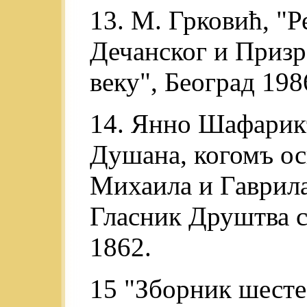
13. M. Грковић, "
Дечанског и Призр
веку", Београд 198
14. Янно Шафарикъ
Душана, когомъ ос
Михаила и Гаврила
Гласник Друштва с
1862.
15
"Зборник шесте