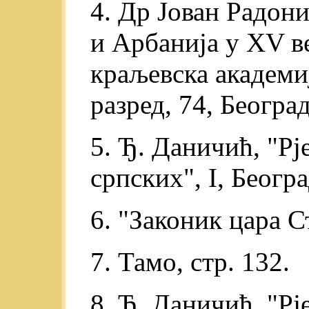
4. Др Јован Радон
и Арбанија у XV ве
краљевска академи
разред, 74, Београд
5. Ђ. Даничић, "Р
српских", I, Београ
6. "Законик цара Ст
7. Тамо, стр. 132.
8. Ђ. Даничић, "Рје