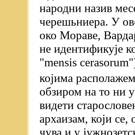
народни назив мес
черешьниера. У ов
око Мораве, Вард
не идентификује ко
"mensis cerasorum"
којима располажем
обзиром на то ни у
видети старословен
архаизам, који се,
чува и у јужнозет