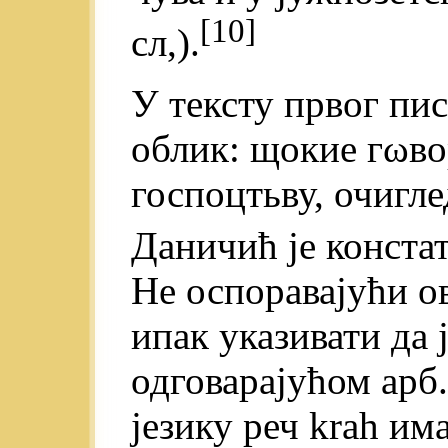
[10]
сл,).
У тексту првог пис
облик: щокие гωв
госпоцтьву, очигле
Даничић je констат
Не оспоравајући о
ипак указивати да 
одговарајућом арб.
језику реч krah им