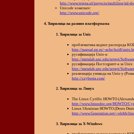
http://www.terena.nl/projects/multiling/ml-d
Unicode хомепаге:
http://www.unicode.org/
Ћирилица на разним платформама
Ћирилица за Unix
проблематика кодног распореда KOI8
http://nagual.pp.ru/~ache/koi8/unix.h
русификација Unix-а:
http://metalab.unc.edu/sergei/Softwar
русификација Постсцрипт-а за Unix:
http://metalab.unc.edu/sergei/Software
реализација уникода на Unix-у (Ром
http://czyborra.com/
Ћирилица за Линуx
The Linux Cyrillic HOWTO (Alexander
http://www.linuxdoc.org/HOWTO/Cy
Linux Ukrainian HOWTO (Denis Dmit
http://www.Generation.net/~olehb/linu
Ћирилица за X-Windows
проблематика кодног распореда KOI