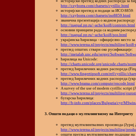
историјски преглед кодних распореда за ћи
http://czyborra.com/charsets/cyrillic.html
историјски преглед и подаци за ИСО 8859:
http://czyborra.com/charsets/iso8859.html
званична презентација о кодном распореду
http://nagual.pp.ru/~ache/koi8/contents.html
основни принципи рада са кодним распоред
http://nagual.pp.ru/~ache/koi8/pos.html
украјинска ћирилица - официјелно место за
http://www.terena.nl/projects/multiling/koi8-
преглед општих ствари око русификације:
http://metalab.unc.edu/sergei/Software/Softw
ћирилица на Unicode:
http://charts.unicode.org/unicode.charts/no
преглед ћириличних кодних распореда (Finge
http://www.fingertipsoft.com/ref/cyrillic/char
преглед ћириличних кодних распореда (укр
http://www.brama.com/compute/encode.html
A survey of the use of modern cyrillic script 
http://www.terena.nl/projects/multiling/eurom
бугарска ћирилица:
http://b-info.com/places/Bulgaria/cyr/MSwin
Општи подаци о мултилингвизму на Интернету
преглед мултилингвалних производа (Јуриј 
http://www.terena.nl/projects/multiling/prod
општи преглед мултилингвалне подршке на 