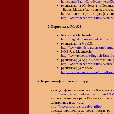
homepages/Paul_Gorodyansky/cyr95
русификација Windows-а на Совин
- Вадим Маслов (фонтови, тастатура
ћирилични конвертори, русификациј
http://www.siber.com/sib/russify/ms-
Ћирилица за MacOS
KOI8-R за Macintosh:
http://nagual.pp.ru/~ache/koi8/mac.h
русификација MacOS:
http://www.friends-partners.org/partne
KOI8-R за Macintosh:
http://www.relcom.ru/English/Russifi
русификација Apple Macintosh, Amig
http://www.siber.com/sib/russify/misc
русификација MacOS:
http://metalab.unc.edu/sergei/Softwar
Ћирилични фонтови и тастатуре
уникод и фонтови (Константин Казарновски
http://www.glasnet.ru/~kazarn/eng/fonts.HT
архива руских њузгрупа Релцом - архива у
за ћирилицу и фонтова:
http://www.kiarchive.ru/pub/cyrillic/
преглед ћириличних фонтова и тастатура: