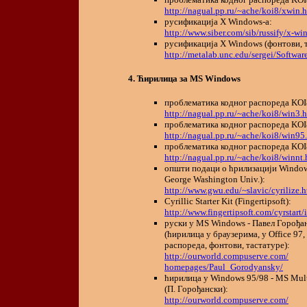
http://nagual.pp.ru/~ache/koi8/xwin.
русификација X Windows-а:
http://www.siber.com/sib/russify/x-wi
русификација X Windows (фонтови, т
http://metalab.unc.edu/sergei/Softwar
Ћирилица за MS Windows
проблематика кодног распореда KOI8
http://nagual.pp.ru/~ache/koi8/win3.
проблематика кодног распореда KOI
http://nagual.pp.ru/~ache/koi8/win95
проблематика кодног распореда KOI
http://nagual.pp.ru/~ache/koi8/winnt.
општи подаци о ћрилизацији Window
George Washington Univ.):
http://www.gwu.edu/~slavic/cyrilize.
Cyrillic Starter Kit (Fingertipsoft):
http://www.fingertipsoft.com/cyrstart
руски у MS Windows - Павел Горођа
(ћирилица у браузерима, у Office 97,
распореда, фонтови, тастатуре):
http://ourworld.compuserve.com/
homepages/Paul_Gorodyansky/
ћирилица у Windows 95/98 - MS Mult
(П. Горођански):
http://ourworld.compuserve.com/