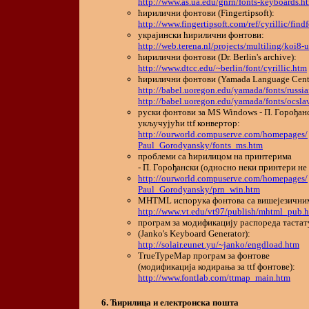
http://www.as.ua.edu/gnrn/fonts-keyboards.h
ћирилични фонтови (Fingertipsoft):
http://www.fingertipsoft.com/ref/cyrillic/find
украјински ћирилични фонтови:
http://web.terena.nl/projects/multiling/koi8
ћирилични фонтови (Dr. Berlin's archive):
http://www.dtcc.edu/~berlin/font/cyrillic.htm
ћирилични фонтови (Yamada Language Cent
http://babel.uoregon.edu/yamada/fonts/russi
http://babel.uoregon.edu/yamada/fonts/ocsla
руски фонтови за MS Windows - П. Горођан
укључујући ttf конвертор:
http://ourworld.compuserve.com/homepages/
Paul_Gorodyansky/fonts_ms.htm
проблеми са ћирилицом на принтерима
- П. Горођански (односно неки принтери не
http://ourworld.compuserve.com/homepages/
Paul_Gorodyansky/prn_win.htm
MHTML испорука фонтова са вишејезични
http://www.vt.edu/vt97/publish/mhtml_pub.
програм за модификацију распореда тастат
(Janko's Keyboard Generator):
http://solair.eunet.yu/~janko/engdload.htm
TrueTypeMap програм за фонтове
(модификација кодирања за ttf фонтове):
http://www.fontlab.com/ttmap_main.htm
Ћирилица и електронска пошта