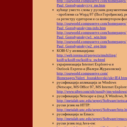
http://ourworld.compuserve.com/homepages/
Paul_Gorodyansky/cyr_ms.htm
кућице уместо слова у руским документим
- проблеми са Wорд 97 (Пол Горођански), 
са регистрy едитором и са конвертором фо
http://ourworld.compuserve.com/homepages/
Paul_Gorodyansky/ms-info.htm
http://ourworld.compuserve.com/homepages/
Paul_Gorodyansky/w1_win.htm
http://ourworld.compuserve.com/homepages/
Paul_Gorodyansky/w2_eng.htm
KOI8-U у апликацијама:
http://web.terena.nl/projects/multiling/
koi8-u/koi8-sw/koi8-u_sw.html
украјинизација Internet Explorer-а и
Outlook Express-а (Валери Жураховски):
http://ourworld.compuserve.com/
Homepages/Valeri_Jourakhovski/ukr-IE4.htm
русификација апликација за Windows
(Netscape, MS Office 97, MS Internet Explorer
http://www.siber.com/sib/russify/ms-windows
русификација Netscape-а (под X Windows, 
http://metalab.unc.edu/sergei/Software/netsc
руски језик на HTTP:
http://metalab.unc.edu/sergei/Software/http.h
русификација за Emacs:
http://metalab.unc.edu/sergei/Software/emacs
руски језик под Java-ом: