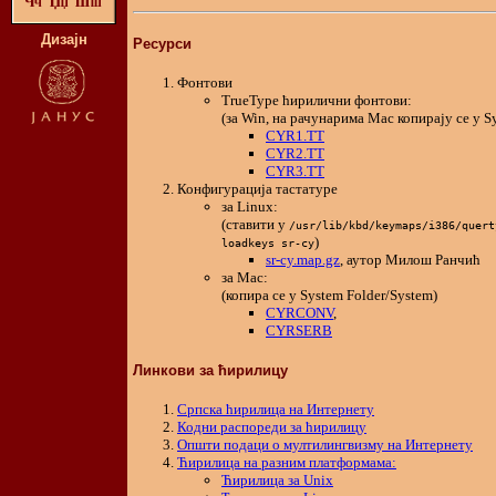
Дизајн
Ресурси
Фонтови
TrueType ћирилични фонтови:
(за Win, на рачунарима Mac копирају се у S
CYR1.TT
CYR2.TT
CYR3.TT
Конфигурација тастатуре
за Linux:
(ставити у
/usr/lib/kbd/keymaps/i386/quert
)
loadkeys sr-cy
sr-cy.map.gz
, аутор Милош Ранчић
за Mac:
(копира се у System Folder/System)
CYRCONV
,
CYRSERB
Линкови за ћирилицу
Српска ћирилица на Интернету
Кодни распореди за ћирилицу
Општи подаци о мултилингвизму на Интернету
Ћирилица на разним платформама:
Ћирилица за Unix