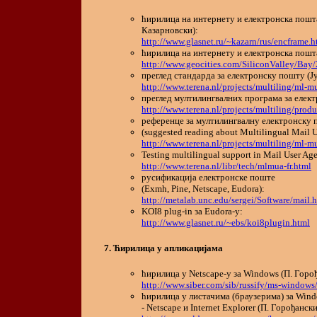
ћирилица на интернету и електронска пошт
Казарновски):
http://www.glasnet.ru/~kazarn/rus/encframe.
ћирилица на интернету и електронска пошта
http://www.geocities.com/SiliconValley/Bay/
преглед стандарда за електронску пошту (Ј
http://www.terena.nl/projects/multiling/ml-
преглед мултилингвалних програма за елек
http://www.terena.nl/projects/multiling/prod
референце за мултилингвалну електронску
(suggested reading about Multilingual Mail U
http://www.terena.nl/projects/multiling/ml-
Testing multilingual support in Mail User A
http://www.terena.nl/libr/tech/mlmua-fr.html
русификација електронске поште
(Exmh, Pine, Netscape, Eudora):
http://metalab.unc.edu/sergei/Software/mail.
KOI8 plug-in за Eudora-у:
http://www.glasnet.ru/~ebs/koi8plugin.html
Ћирилица у апликацијама
ћирилица у Netscape-у за Windows (П. Горо
http://www.siber.com/sib/russify/ms-windo
ћирилица у листачима (браузерима) за Win
- Netscape и Internet Explorer (П. Горођански