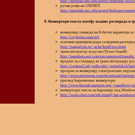
http://metalab.unc.edu/sergei/Software/java.
руски језик на USENET:
http://metalab.unc.edu/sergei/Software/usene
Конвертори текста између кодних распореда и т
конверзија уникода на 8-битне карактере и 
http://czyborra.com/utf/
основни принципи рада са кодним распоре
http://nagual.pp.ru/~ache/koi8/pos.html
транслитератор за руски (Tyson Graaff):
http://members.aol.com/uncomnprod/transltr
предлог за стандард за транслитерацију рус
http://cosmos2.phy.tufts.edu/~swinitzk/rl/lati
програм за конверзију електронских порука 
http://www.anriintern.com/download/internet
преглед ћириличних конвертора:
http://www.friends-partners.org/~isandler/c
конвертори текста за ћирилицу под Window
http://www.siber.com/sib/russify/ms-windows