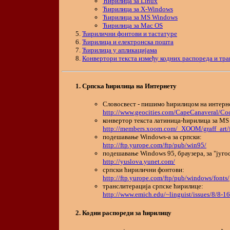
Ћирилица за Linux
Ћирилица за X-Windows
Ћирилица за MS Windows
Ћирилица за Mac OS
Ћирилични фонтови и тастатуре
Ћирилица и електронска пошта
Ћирилица у апликацијама
Конвертори текста између кодних распореда и тра
Српска ћирилица на Интернету
Словосвест - пишимо ћирилицом на интерне
http://www.geocities.com/CapeCanaveral/Coc
конвертор текста латиница-ћирилица за MS
http://members.xoom.com/_XOOM/graff_art/fr
подешавање Windows-а за српски:
http://ftp.yurope.com/ftp/pub/win95/
подешавање Windows 95, браузера, за "југо
http://yuslova.yunet.com/
српски ћирилични фонтови:
http://ftp.yurope.com/ftp/pub/windows/fonts/
транслитерација српске ћирилице:
http://www.emich.edu/~linguist/issues/8/8-1
Кодни распореди за ћирилицу