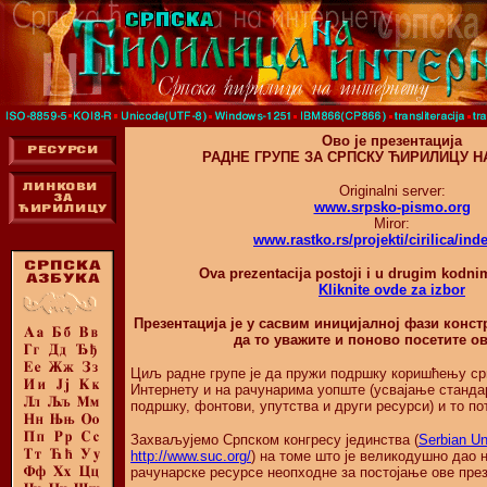
Ово је презентација
РАДНЕ ГРУПЕ ЗА СРПСКУ ЋИРИЛИЦУ Н
Originalni server:
www.srpsko-pismo.org
Miror:
www.rastko.rs/projekti/cirilica/ind
Ova prezentacija postoji i u drugim kodni
Kliknite ovde za izbor
Презентација је у сасвим иницијалној фази конст
да то уважите и поново посетите ов
Циљ радне групе је да пружи подршку коришћењу ср
Интернету и на рачунарима уопште (усвајање станда
подршку, фонтови, упутства и други ресурси) и то по
Захваљујемо Српском конгресу јединства (
Serbian Un
http://www.suc.org/
) на томе што је великодушно дао 
рачунарске ресурсе неопходне за постојање ове през