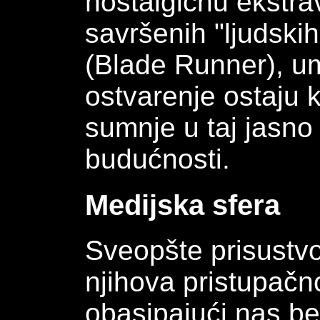
nostalgičnu ekstra
savršenih "ljudskih
(Blade Runner), um
ostvarenje ostaju 
sumnje u taj jasno 
budućnosti.
Medijska sfera
Sveopšte prisustvo
njihova pristupačnos
obasipajući nas be