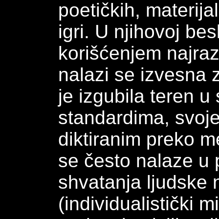
poetičkih, materija
igri. U njihovoj be
korišćenjem najrazl
nalazi se izvesna 
je izgubila teren 
standardima, svoj
diktiranim preko m
se često nalaze u 
shvatanja ljudske n
(individualistički 