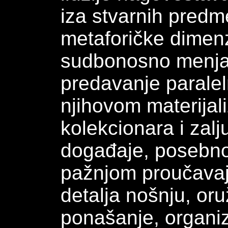
iza stvarnih predm
metaforičke dimenzi
sudbonosno menja 
predavanje paralel
njihovom materijal
kolekcionara i zalju
događaje, posebno 
pažnjom proučavaju 
detalja nošnju, oru
ponašanje, organiz