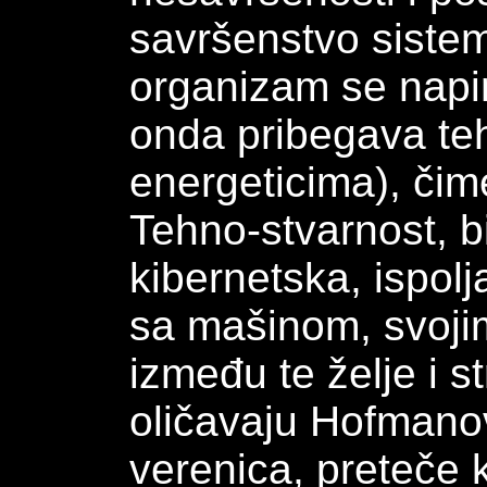
savršenstvo sistema
organizam se napi
onda pribegava te
energeticima), čime
Tehno-stvarnost, bi
kibernetska, ispol
sa mašinom, svoj
između te želje i s
oličavaju Hofmano
verenica, preteče 