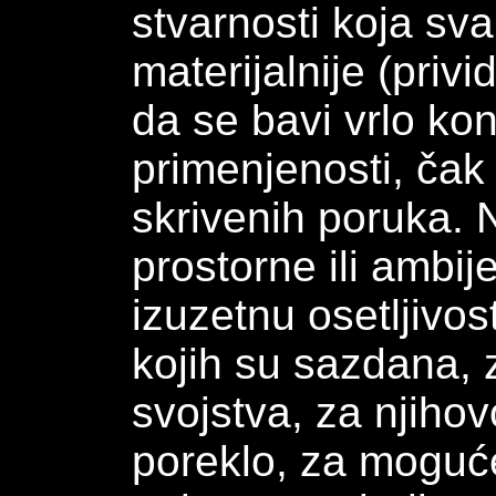
stvarnosti koja sv
materijalnije (privi
da se bavi vrlo ko
primenjenosti, čak 
skrivenih poruka. 
prostorne ili ambi
izuzetnu osetljivos
kojih su sazdana, z
svojstva, za njihov
poreklo, za moguće