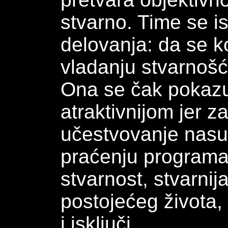
stvarno. Time se is
delovanja: da se k
vladanju stvarnošć
Ona se čak pokazuj
atraktivnijom jer z
učestvovanje nasu
praćenju programa 
stvarnost, stvarnij
postojećeg života,
i isključi.