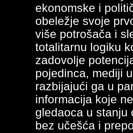
ekonomske i polit
obeležje svoje prv
više potrošača i s
totalitarnu logiku 
zadovolje potencij
pojedinca, mediji 
razbijajući ga u p
informacija koje n
gledaoca u stanju 
bez učešća i prep