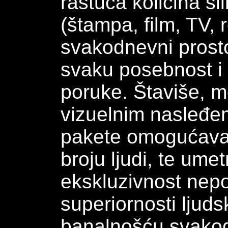
rastuća količina sli
(štampa, film, TV, 
svakodnevni prosto
svaku posebnost i
poruke. Štaviše, m
vizuelnim nasleđe
pakete omogućava 
broju ljudi, te ume
ekskluzivnost nepo
superiornosti ljud
banalnošću svakod