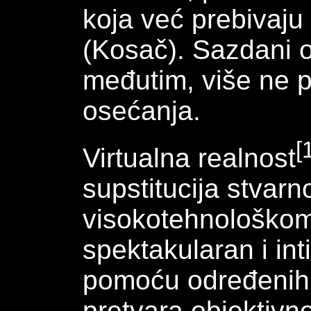
koja već prebivaju 
(Kosač). Sazdani od
međutim, više ne 
osećanja.
[
Virtualna realnost
supstitucija stvarno
visokotehnološkom
spektakularan i in
pomoću određenih 
pretvara objektivn