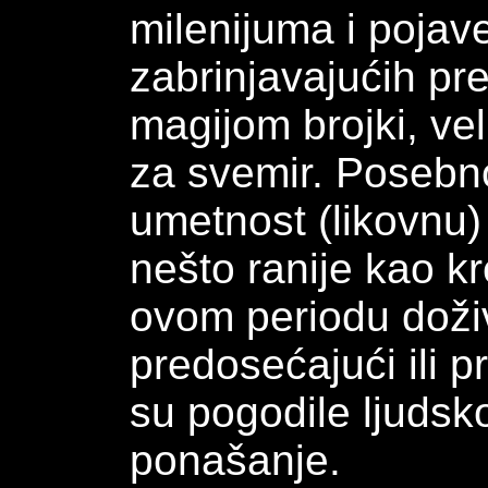
milenijuma i pojave
zabrinjavajućih pr
magijom brojki, ve
za svemir. Posebno
umetnost (likovnu)
nešto ranije kao k
ovom periodu doživ
predosećajući ili 
su pogodile ljudsko
ponašanje.