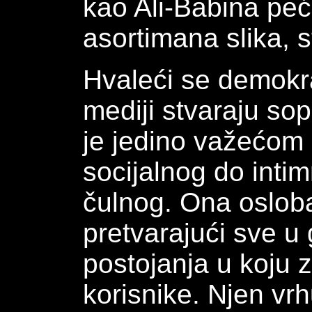
kao Ali-Babina pe
asortimana slika, 
Hvaleći se demokr
mediji stvaraju so
je jedino važećom
socijalnog do intim
čulnog. Ona osloba
pretvarajući sve u
postojanja u koju 
korisnike. Njen vr