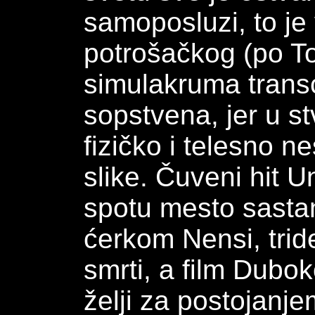
samoposluzi, to je
potrošačkog (po To
simulakruma transce
sopstvena, jer u st
fizičko i telesno n
slike. Čuveni hit U
spotu mesto sasta
ćerkom Nensi, trid
smrti, a film Dubo
želji za postojanj