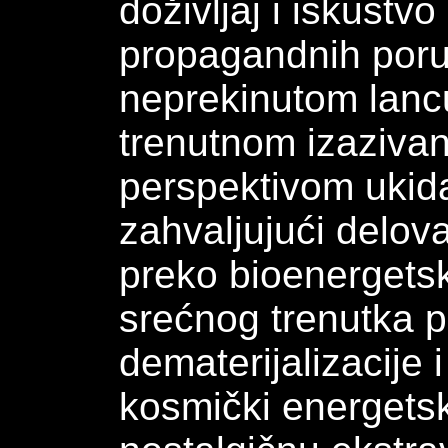
doživljaj i iskustv
propagandnih poru
neprekinutom lancu
trenutnom izazivanj
perspektivom ukida
zahvaljujući delo
preko bioenergets
srećnog trenutka p
dematerijalizacije 
kosmički energets