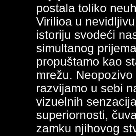
postala toliko neuh
Virilioa u nevidlji
istoriju svodeći n
simultanog prijema 
propuštamo kao sta
mrežu. Neopozivo za
razvijamo u sebi n
vizuelnih senzacij
superiornosti, ču
zamku njihovog st