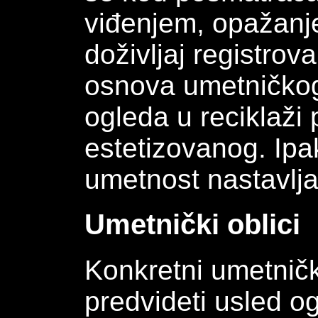
viđenjem, opažanj
doživljaj registrov
osnova umetničkog
ogleda u reciklaži p
estetizovanog. Ipak
umetnost nastavlja
Umetnički oblici
Konkretni umetničk
predvideti usled o