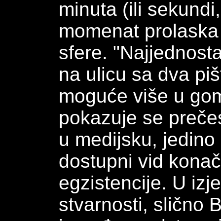
minuta (ili sekundi
momenat prolaska 
sfere. "Najjednostav
na ulicu sa dva piš
moguće više u gomi
pokazuje se prečes
u medijsku, jedino 
dostupni vid kona
egzistencije. U izj
stvarnosti, slično 