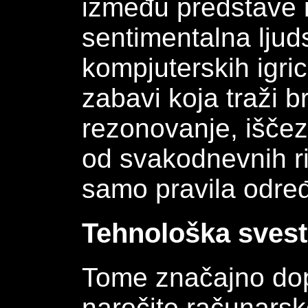
između predstave i
sentimentalna ljud
kompjuterskih igri
zabavi koja traži b
rezonovanje, iščez
od svakodnevnih ri
samo pravila odre
Tehnološka svest
Tome značajno dopr
naročito računarsk