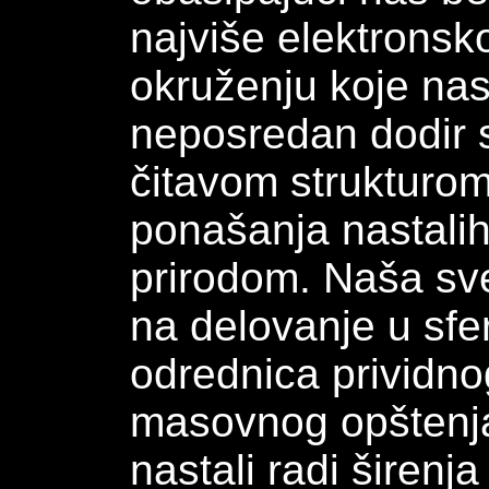
najviše elektronsk
okruženju koje nas
neposredan dodir 
čitavom strukturom
ponašanja nastalih
prirodom. Naša sv
na delovanje u sfer
odrednica prividno
masovnog opštenja 
nastali radi širenja 