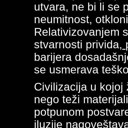
utvara, ne bi li se
neumitnost, otkloni
Relativizovanjem s
stvarnosti privida,
barijera dosadašnj
se usmerava teško
Civilizacija u kojo
nego teži materijal
potpunom postvar
iluzije nagoveštav