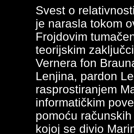
Svest o relativnos
je narasla tokom 
Frojdovim tumačen
teorijskim zaključ
Vernera fon Braun
Lenjina, pardon L
rasprostiranjem M
informatičkim pove
pomoću računskih s
kojoj se divio Marin