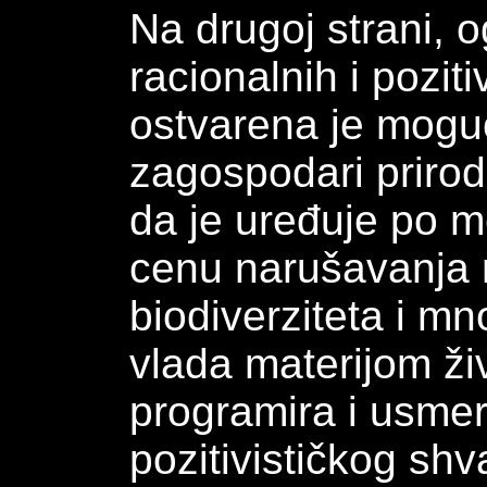
Na drugoj strani, 
racionalnih i pozit
ostvarena je mogu
zagospodari prirod
da je uređuje po me
cenu narušavanja 
biodiverziteta i mn
vlada materijom ži
programira i usmera
pozitivističkog sh