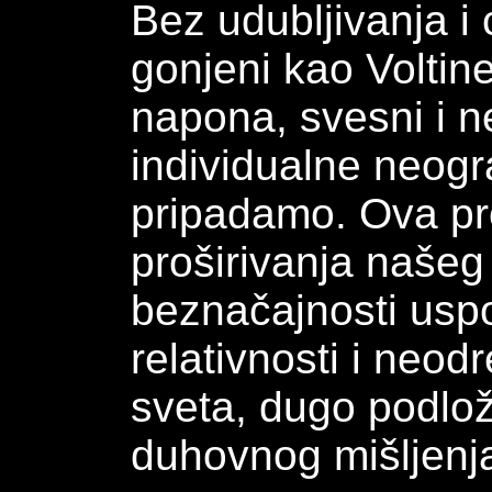
Bez udubljivanja i 
gonjeni kao Volti
napona, svesni i 
individualne neogr
pripadamo. Ova pr
proširivanja našeg
beznačajnosti uspo
relativnosti i neo
sveta, dugo podlo
duhovnog mišljenj