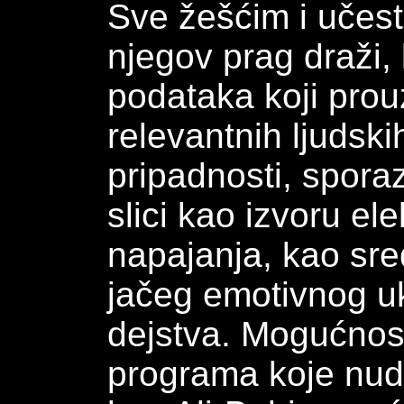
Sve žešćim i učes
njegov prag draži,
podataka koji prou
relevantnih ljudsk
pripadnosti, spora
slici kao izvoru el
napajanja, kao sre
jačeg emotivnog ukl
dejstva. Mogućnost
programa koje nud