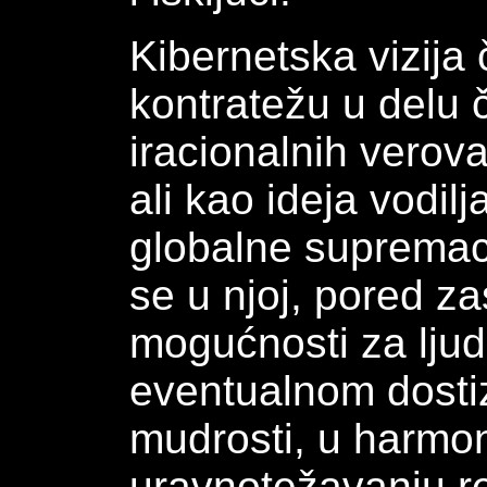
Kibernetska vizija
kontratežu u delu 
iracionalnih verova
ali kao ideja vodilj
globalne supremac
se u njoj, pored za
mogućnosti za ljuds
eventualnom dosti
mudrosti, u harmo
uravnotežavanju r