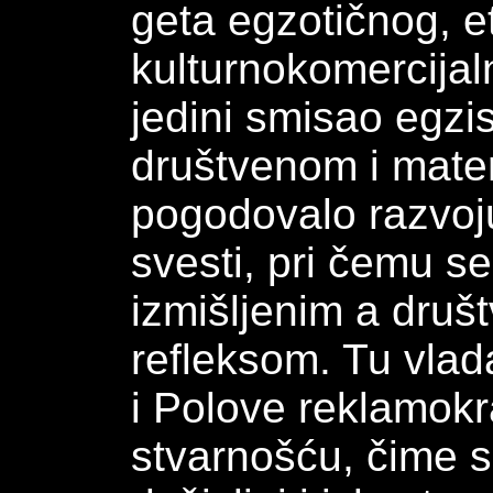
geta egzotičnog, et
kulturnokomercijalno
jedini smisao egzis
društvenom i mater
pogodovalo razvoju
svesti, pri čemu s
izmišljenim a druš
refleksom. Tu vlad
i Polove reklamokr
stvarnošću, čime s