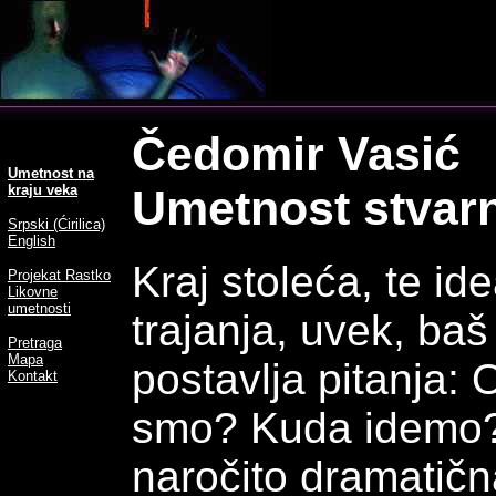
Čedomir Vasić
Umetnost na
kraju veka
Umetnost stvarn
Srpski (Ćirilica)
English
Kraj stoleća, te id
Projekat Rastko
Likovne
umetnosti
trajanja, uvek, ba
Pretraga
Mapa
postavlja pitanja:
Kontakt
smo? Kuda idemo?
naročito dramatičn