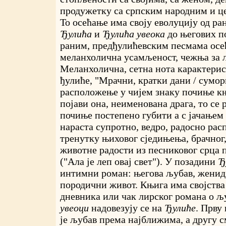
продужетку са српским народним и ц
То осећање има своју еволуцију од ра
Ђулића
и
Ђулића увеока
до његових п
раним, предђулићевским песмама осећ
меланхолична усамљеност, чежња за 
Меланхолична, сетна нота карактерист
ђулиће, "Мрачни, кратки дани / суморн
расположење у чијем знаку почиње књ
појави она, неименована драга, то се
почиње постепено губити а с јачањем
нараста супротно, ведро, радосно рас
тренутку њиховог сједињења, брачног
животне радости из песниковог срца п
("Ала је леп овај свет"). У позадини
Ђ
интимни роман: његова љубав, женид
породични живот. Књига има својства
дневника или чак лирског романа о љ
увеоци
надовезују се на
Ђулиће
. Прву
је љубав према најближима, а другу 