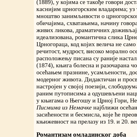
(1889), у којима се такође говори дос
каснијим црногорским владарима; уз 
мноштво занимљивости о црногорско
обичајима, схватањима, начину говора
живих ликова, драматичних доживљаја
идеализована, романтична слика Црне
Црногораца, код којих велича не само
речитост, мудрост, високо морално ос
расположењу писана су раније наста
(1874), књига болесна и разочарана ч
осећањем празнине, усамљености, до
модерног живота. Дидактичан и прос
настројен у својој поезији, слободоум
раним путописима а одушевљени нац
у књигама о Његошу и Црној Гори, Не
Писмима из Немачке
најближи осећањ
засићености и бесмисла, које ће прео
књижевност на прелазу из 19. и 20. ве
Романтизам омладинског доба