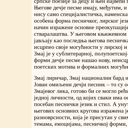
српске поезије за децу и њен највећи
Његове дечје песме имају, међутим, и
нису само специјалистичка, наменска 
особена форма песничког, лирског јези
начин изражене основне преокупације
стваралаштва. У његовом књижевном 
јављају као последња његова песничк
исцрпео своје могућности у лирској и
Змај је у сублитерарној, полупоетско
форми дечје песме нашао нову, неис
поетских мотива и формалних могућн
Змај лиричар, Змај национални бард и
Јован омиљени дечји песник – то су 
Змајевог лика, готово би се могло рећ
једној личности, од којих сваки има о
посебан песнички језик и стил. А уну
његових основних кругова изражена ј
разноврсности, која је присутан у сви
темама, емоцијама, песничкој форми, 