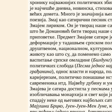
хронику најважнијих политичких збив
је најчешће дневна, новинска, стихов
већих домета. Много је значајнија ње
поезија. Змај као сатирични песник с
Змајем лириком. Он је творац наше с
што ће Домановић бити творац наше 
приповетке. Предмет Змајеве сатире ј
деформације у тадашњем српском по
друштвеном, националном, културно
животу као што су, да поменемо само
васпитање српске омладине (
Билдунг
политичких слобода (
Песма једног на
грађанина
), однос власти и народа, п
каријеризам, политичко понашање ис
савременика итд. Највећу дубину и у
Змајева је сатира достигла у песмама 
изобличавања монархија и свет који ј
спадају неке од његових најбољих са
Мајушни Брцко, Јуен-Јуен-Мен Јуне, к
при рођењу једног принца, Јутутунска