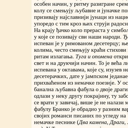
особен начин, у ритму разигране срем
колу се смењују љубавне и јуначке по
призивају најславнији јунаци из наци
упоредо с тим кроз њих струји радос
На крају ђачко коло прераста у симбо
у које се позивају сви наши народи.
Ђ
испеван је у римованом десетерцу; ње
колима, често смењују краћи стихови 
ритам излагања.
Туга и опомена
откри
свет и на друкчији начин. То је већа 
испевана у октавама, које су, изузев
десетерачких, дате у јампском једанае
прихваћеном из немачке поезије. У ос
банална љубавна фабула о двоје драгих
одлази у неку другу покрајину, ту заб
се врати у завичај, више је не налази
фабулу Бранко је обрадио у разним ва
својих романси писаних по угледу на 
немачке песнике (
Два камена, Драги,