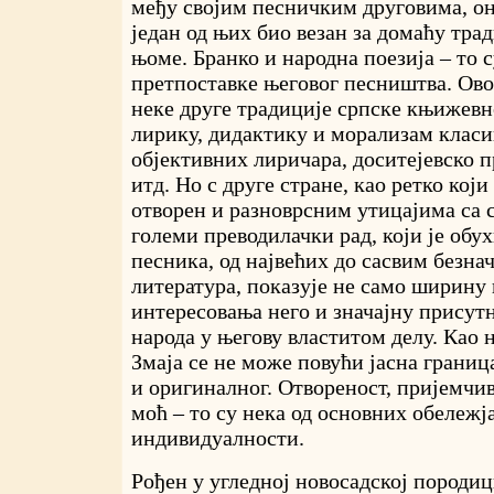
међу својим песничким друговима, он
један од њих био везан за домаћу тра
њоме. Бранко и народна поезија – то с
претпоставке његовог песништва. Ово
неке друге традиције српске књижевн
лирику, дидактику и морализам класи
објективних лиричара, доситејевско 
итд. Но с друге стране, као ретко који
отворен и разноврсним утицајима са 
големи преводилачки рад, који је об
песника, од највећих до сасвим безнач
литература, показује не само ширину
интересовања него и значајну присутн
народа у његову властитом делу. Као н
Змаја се не може повући јасна границ
и оригиналног. Отвореност, пријемчи
моћ – то су нека од основних обележј
индивидуалности.
Рођен у угледној новосадској породиц