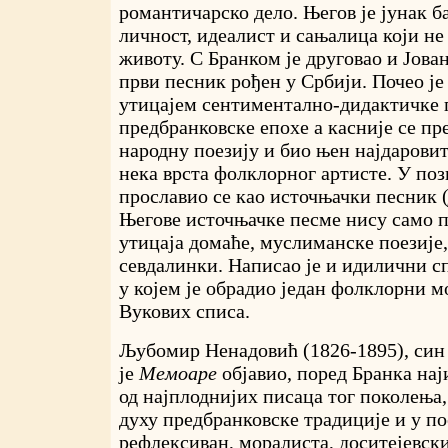
романтичарско дело. Његов је јунак б
личност, идеалист и сањалица који не
животу. С Бранком је друговао и Јова
први песник рођен у Србији. Почео је
утицајем сентиментално-дидактичке 
предбранковске епохе а касније се пр
народну поезију и био њен најдарови
нека врста фолклорног артисте. У по
прославио се као источњачки песник 
Његове источњачке песме нису само п
утицаја домаће, муслиманске поезије
севдалинки. Написао је и идилични с
у којем је обрадио један фолклорни м
Вукових списа.
Љубомир Ненадовић (1826-1895), син 
је
Мемоаре
објавио, поред Бранка нај
од најплоднијих писаца тог поколења, 
духу предбранковске традиције и у по
рефлексиван, моралиста, доситејевск