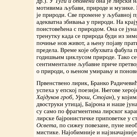
др.). У
Туги и опомени
она је лирски 
мотивима љубави, природе и музике. 
је природи. Све промене у љубавној 
адекватна збивања у природи. На крају
поистовећена с природом. Она се јуна
тренутку када се природа буди из зим
почиње нов живот, а њену појаву пра
предела. Време које обухвата фабула п
годишњим циклусом природе. Тако се 
сентименталне љубавне приче претво
о природи, о њеном умирању и понов
Првенствено лирик, Бранко Радичевић
успеха у епској поезији. Његове херој
Хајдуков гроб, Урош, Стојан
), у који
двоструки утицај, Бајрона и наше јуна
су само по фрагментима лирског кара
лирске бајронистичке приповетке у с
Освета
, по сижеу повезане, пуне нео
мистике. Најобимније и најзначајније