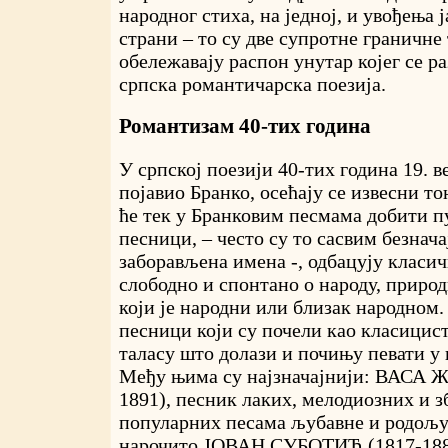
народног стиха, на једној, и увођења ј
страни – то су две супротне граничне 
обележавају распон унутар којег се ра
српска романтичарска поезија.
Романтизам 40-тих година
У српској поезији 40-тих година 19. в
појавио Бранко, осећају се извесни т
ће тек у Бранковим песмама добити п
песници, – често су то сасвим безнача
заборављена имена -, одбацују класич
слободно и спонтано о народу, природи
који је народни или близак народном.
песници који су почели као класицис
таласу што долази и почињу певати у 
Међу њима су најзначајнији: ВАСА
1891), песник лаких, мелодиозних и з
популарних песама љубавне и родољу
нарочито ЈОВАН СУБОТИЋ (1817-1886