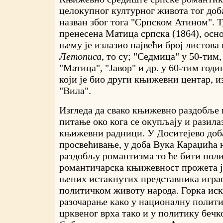
целокупног културног живота тог доба
назван због тога "Српском Атином". Т
пренесена Матица српска (1864), осн
њему је излазио највећи број листова
Летописа
, то су; "Седмица" у 50-тим,
"Матица", "Јавор" и др. у 60-тим годи
који је био други књижевни центар, и
"Вила".
Изгледа да свако књижевно раздобље
питање око кога се окупљају и разила
књижевни радници. У Доситејево доба
просвећивање, у доба Вука Караџића н
раздобљу романтизма то ће бити пол
романтичарска књижевност прожета ј
њених истакнутих представника играо 
политичком животу народа. Горка иск
разочарање како у националну полити
црквеног врха тако и у политику бечк