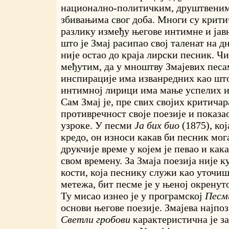
национално-политичким, друштвеним
збивањима свог доба. Многи су крит
разлику између његове интимне и јав
што је Змај расипао свој таленат на д
није остао до краја лирски песник. Ч
међутим, да у мноштву Змајевих песа
инспирације има изванредних као што
интимној лирици има мање успелих и
Сам Змај је, пре свих својих критичар
противречност своје поезије и показа
узроке. У песми
Ја бих био
(1875), ко
кредо, он износи какав би песник мога
друкчије време у којем је певао и кака
свом времену. За Змаја поезија није к
кости, која песнику служи као уточиш
метежа, бит песме је у њеној окренут
Ту мисао изнео је у програмској
Песм
основи његове поезије. Змајева најпо
Светли гробови
карактеристична је за