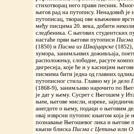
стихотворац него прави песник. Много
његов рад на путопису. Ненадовић је 
путописац, творац ове књижевне врсте 
међу писцима 20. века, добити неколи
следбеника. С његових студентских п
настаће први његови путописи
Писма 
(1850) и
Писма из Швајцарске
(1852),
хумора, занимљивих доживљаја, поет
расположењу, слободне, расуте комп
дигресија, које ће и у каснијим њего
писмима бити једна од главних одлик
путописног стила. Главно му је дело
П
(1868-9), занимљиво нарочито по Њег
је дат у њему. Сусрет с Његошем у Ита
њим, његове мисли, изреке, заједнич
анегдоте о њему, подаци о његовим де
овај изврсни путопис књигом која је 
познавање Његошевог лика и његове по
књизи блиска
Писма с Цетиња
или
О