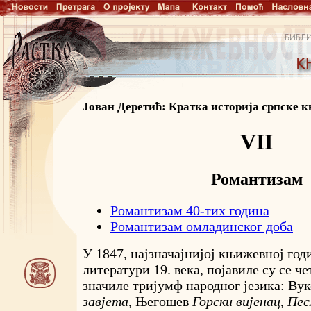
Јован Деретић: Кратка историја српске 
VII
Романтизам
Романтизам 40-тих година
Романтизам омладинског доба
У 1847, најзначајнијој књижевној год
литератури 19. века, појавиле су се ч
значиле тријумф народног језика: Ву
завјета
, Његошев
Горски вијенац
,
Пес