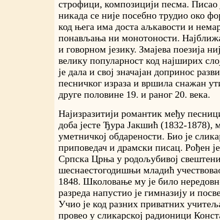
строфици, композицији песма. Писао ј
никада се није посебно трудио око фо
код њега има доста аљкавости и немар
понављања ни монотоности. Најближ
и говорном језику. Змајева поезија ни
велику популарност код најширих слој
је дала и свој значајан допринос разв
песничког израза и вршила снажан ут
друге половине 19. и раног 20. века.
Најизразитији романтик међу песниц
доба јесте Ђура Јакшић (1832-1878), 
уметничкој обдарености. Био је слика
приповедач и драмски писац. Рођен је
Српска Црња у родољубивој свештени
шеснаестогодишњи младић учествовао
1848. Школовање му је било нередовн
разреда напустио је гимназију и посве
Учио је код разних приватних учитеља
провео у сликарској радионици Конс