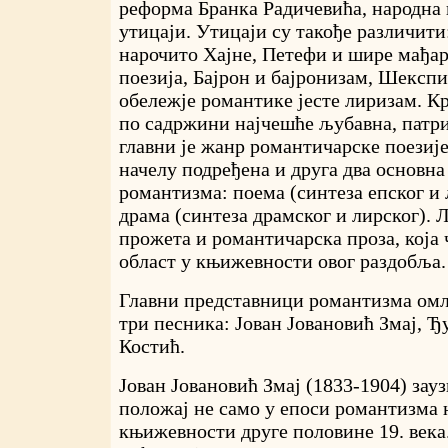
реформа Бранка Радичевића, народна 
утицаји. Утицаји су такође различити
нарочито Хајне, Петефи и шире мађа
поезија, Бајрон и бајронизам, Шекспи
обележје романтике јесте лиризам. Кр
по садржини најчешће љубавна, патри
главни је жанр романтичарске поезије
начелу подређена и друга два основна
романтизма: поема (синтеза епског и 
драма (синтеза драмског и лирског). 
прожета и романтичарска проза, која
област у књижевности овог раздобља.
Главни представници романтизма омл
три песника: Јован Јовановић Змај, Ђ
Костић.
Јован Јовановић Змај (1833-1904) зау
положај не само у епоси романтизма н
књижевности друге половине 19. век