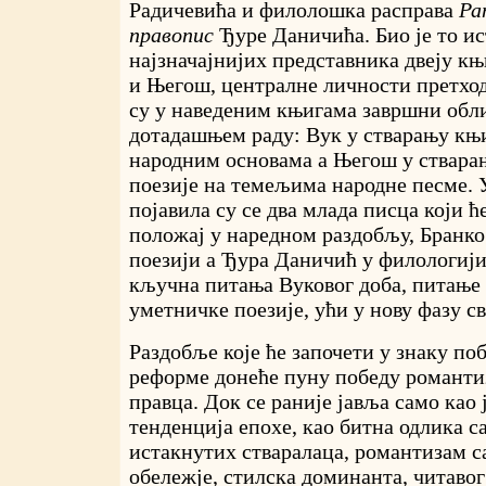
Радичевића и филолошка расправа
Ра
правопис
Ђуре Даничића. Био је то ис
најзначајнијих представника двеју к
и Његош, централне личности претход
су у наведеним књигама завршни обл
дотадашњем раду: Вук у стварању књи
народним основама а Његош у ствара
поезије на темељима народне песме. 
појавила су се два млада писца који ћ
положај у наредном раздобљу, Бранко
поезији а Ђура Даничић у филологији
кључна питања Вуковог доба, питање
уметничке поезије, ући у нову фазу св
Раздобље које ће започети у знаку по
реформе донеће пуну победу романти
правца. Док се раније јавља само као
тенденција епохе, као битна одлика с
истакнутих стваралаца, романтизам с
обележје, стилска доминанта, читавог