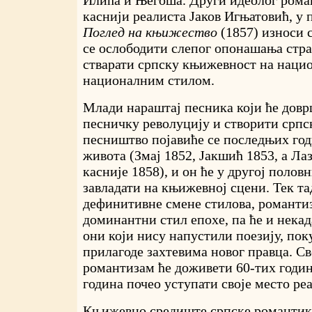
Илића и Његоша. Други идеолог рома
каснији реалиста Јаков Игњатовић, у
Поглед на књижество
(1857) износи 
се ослободити слепог опонашања стр
стварати српску књижевност на наци
националним стилом.
Млади нараштај песника који ће дов
песничку револуцију и створити српс
песништво појавиће се последњих го
живота (Змај 1852, Јакшић 1853, а Ла
касније 1858), и он ће у другој полов
завладати на књижевној сцени. Тек та
дефинитивне смене стилова, романтиз
доминантни стил епохе, па ће и нека
они који нису напустили поезију, пок
прилагоде захтевима новог правца. Св
романтизам ће доживети 60-тих годин
година почео уступати своје место ре
Књижевно средиште српске романтик