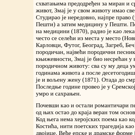
схватањима предодређен за миран и с
живот, Змај је у свом животу имао све
Студирао је нередовно, најпре право (
Пешти) а затим медицину у Пешти. П
на медицини (1870), радио је као лек
често се селећи из места у место (Нов
Карловци, Футог, Београд, Загреб, Беч
породичан, највећи породични песник
књижевности, Змај је био несрећан у
породичном животу: сва су му деца у
годинама живота а после десетогодиш
је и вољену жену (1871). Отада до смр
Последње године провео је у Сремској
умро и сахрањен.
Почевши као и остали романтичари пе
од њих остао до краја веран том осно
Код њега нема херојских поема као ко
Костића, нити поетских трагедија као
двојице. Веће епске и драмске форме 