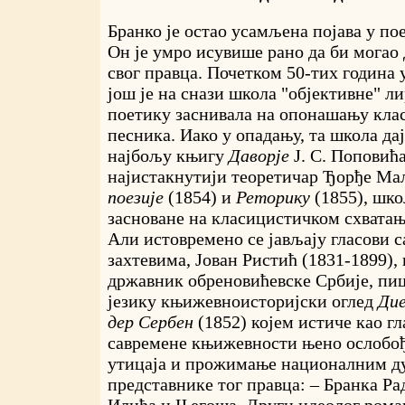
Бранко је остао усамљена појава у пое
Он је умро исувише рано да би могао
свог правца. Почетком 50-тих година 
још је на снази школа "објективне" лир
поетику заснивала на опонашању кла
песника. Иако у опадању, та школа дај
најбољу књигу
Даворје
Ј. С. Поповића
најистакнутији теоретичар Ђорђе М
поезије
(1854) и
Реторику
(1855), шко
засноване на класицистичком схвата
Али истовремено се јављају гласови 
захтевима, Јован Ристић (1831-1899),
државник обреновићевске Србије, пи
језику књижевноисторијски оглед
Дие
дер Сербен
(1852) којем истиче као г
савремене књижевности њено ослобођ
утицаја и прожимање националним ду
представнике тог правца: – Бранка Ра