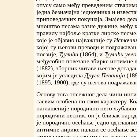
опусу само међу преведеним стварима
једна безначајна једночинка и известа
приповедачких покушаја, Змајево дел
мноштво песама разне дужине, међу к
правилу најбоље кратке лирске песме
које је објавио најважније су
Источни
којој су његови преводи и подражава
поезије,
Ђулићи
(1864), и
Ђулићи увео
међусобно повезане збирке интимне 
(1882), зборник читаве његове дотада
којим је уследила
Друга Певанија
(189
(1895, 1900), где су његова подражава
Основу тога опсежног дела чини инти
сасвим особена по свом карактеру. Код
наглашеније породично него љубавно
породични песник, он је близак народн
је породично осећање једно од главни
интимне лирике налази се осећање ве
стопљености са својима, са женом, де