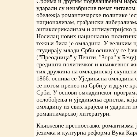
Србима и другим подвлашћеним наро
ударали су неизбрисив печат читавом
обележја романтичарске политике јес
национализам, грађански либерализм
антиклерикализам и антиаустријско 
Носилац нових национално-политичк
тежњи била је омладина. У великим ц
студирају млади Срби оснивају се ђа
("Преодница" у Пешти, "Зора" у Бечу),
средишта политичког и књижевног жи
тих дружина на омладинској скупшти
1866. оснива се Уједињена омладина с
се потом пренео на Србију и друге кр
Срби. У основи омладинског програма
ослобођења и уједињења српства, кој
омладину из свих крајева и ударити п
романтичарској литератури.
Књижевне претпоставке романтизма ј
језичка и културна реформа Вука Кар