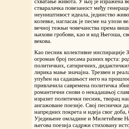
схватање живота. У њој је изражена ве
стваралачка повезаност међу генераци
неуништивост идеала, јединство живо
колевке, нагласак је песме на улози в
вечној тежњи човечанства према ви
њихови гробови, као и код Његоша, с
векова.
Као песник колективне инспирације З
огроман број песама разних врста: р
политичких, сатиричних, дидактичких
лирика мање значајна. Трезвен и реала
упућен на садашњост него на прошлос
привлачила савремена политичка зби
романтични снови о некадашњој слави
изразит политички песник, творац н
ангажоване поезије. Свој песнички да
напредних покрета и идеја свог доба, 
Уједињене омладине и Милетићеве На
његова поезија садржи стиховану ист