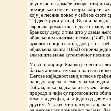
је упутио на домаће изворе, открио м
поезије како оне из својих збирки так
коју је песник понео у себи из свога с
Тај двоструки утицај, Вука и народне п
европске романтике, с дуге стране, ос
Бранкову делу, с тим што у двема њег
објављеним књигама песама (1847, 18
вуковска оријентација, док је тек тре
објављена књига (1862) открила једно
али ништа мање аутентичног песника
У својој лирици Бранко је песник ел
близак анимистичком и пантеистичко
Његове најједноставније песме грађен
народне лирске песме, у њима је дата
фабула, нека радња која се увек збива
природи и чији су протагонисти обичн
момак и девојка, или једно од двоје к
другим. У такве минијатурне лирске п
од његових најпознатијих песама:
Дев