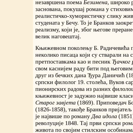
незавршена поема
Безимена
, широко 
заснована, покушај романа у стихови
реалистичко-хумористичку слику жив
студената у Бечу. То је Бранков заокр
реализму, који је, због његове преран
велик наговештај.
Књижевном поколењу Б. Радичевића 
неколико писаца који су стварали на
претпоставкама као и песник
Ђачког 
свом каснијем раду бити под његовим
друг из бечких дана Ђура Даничић (18
српски филолог 19. столећа, Вуков са
пионирских радова из разних филоло
књижевност је задужио највише клас
Старог завјета
(1869). Приповедач Б
(1826-1858), такође Бранков пријатељ 
је највише по роману
Два идола
(1851
револуције 1848. Тај први српски ром
живота по својим стилским особинама