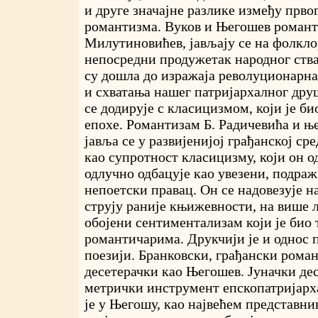
и друге значајне разлике између првог
романтизма. Вуков и Његошев романт
Милутиновићев, јављају се на фолкло
непосредни продужетак народног ств
су дошла до изражаја револуционарна
и схватања нашег патријархалног дру
се додирује с класицизмом, који је би
епохе. Романтизам Б. Радичевића и њ
јавља се у развијенијој грађанској с
као супротност класицизму, који он о
одлучно одбацује као увезени, подраж
непоетски правац. Он се надовезује н
струју раније књижевности, на више 
обојени сентиментализам који је био
романтичарима. Друкчији је и однос 
поезији. Бранковски, грађански рома
десетерачки као Његошев. Јуначки де
метрички инструмент епскопатријарха
је у Његошу, као највећем представни