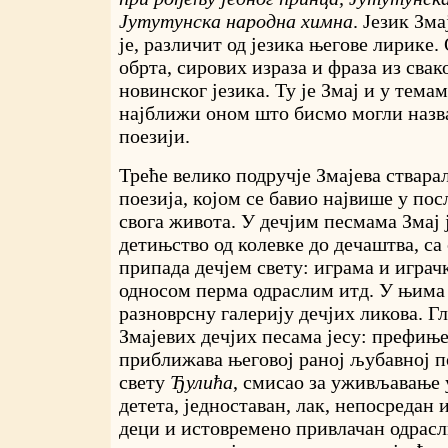
Јутутунска народна химна
. Језик Зм
је, различит од језика његове лирике.
обрта, сирових израза и фраза из свак
новинског језика. Ту је Змај и у темам
најближи оном што бисмо могли назв
поезији.
Треће велико подручје Змајева ствара
поезија, којом се бавио највише у п
свога живота. У дечјим песмама Змај 
детињство од колевке до дечаштва, с
припада дечјем свету: играма и игра
односом перма одраслим итд. У њима ј
разноврсну галерију дечјих ликова. Г
Змајевих дечјих песама јесу: префиње
приближава његовој раној љубавној п
свету
Ђулића
, смисао за уживљавање
детета, једноставан, лак, непосредан 
деци и истовремено привлачан одрасли