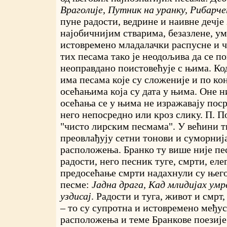
Враголије, Путник на уранку, Рибарч
пуне радости, ведрине и наивне дечје
најобичнијим стварима, безазлене, у
истовремено младалачки распусне и 
тих песама тако је неодољива да се п
неоправдано поистовећује с њима. Ко
има песама које су сложеније и по ко
осећањима која су дата у њима. Оне н
осећања се у њима не изражавају пос
него непосредно или кроз слику. П. П
"чисто лирским песмама". У већини т
преовлађују сетни тонови и суморнија
расположења. Бранко ту више није п
радости, него песник туге, смрти, еле
предосећање смрти надахнули су њег
песме:
Јадна драга, Кад млидијах умр
уздисај
. Радости и туга, живот и смрт
– то су супротна и истовремено међу
расположења и теме Бранкове поезије