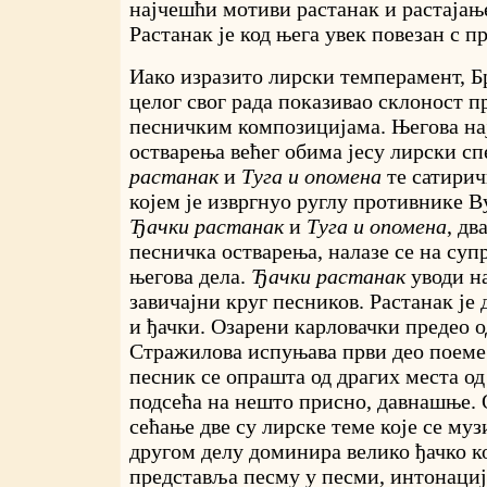
најчешћи мотиви растанак и растајање
Растанак је код њега увек повезан с 
Иако изразито лирски темперамент, Бр
целог свог рада показивао склоност 
песничким композицијама. Његова нај
остварења већег обима јесу лирски с
растанак
и
Туга и опомена
те сатири
којем је извргнуо руглу противнике В
Ђачки растанак
и
Туга и опомена
, дв
песничка остварења, налазе се на су
његова дела.
Ђачки растанак
уводи н
завичајни круг песников. Растанак је 
и ђачки. Озарени карловачки предео о
Стражилова испуњава први део поеме.
песник се опрашта од драгих места од 
подсећа на нешто присно, давнашње.
сећање две су лирске теме које се му
другом делу доминира велико ђачко ко
представља песму у песми, интонациј