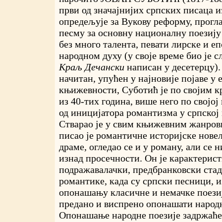
први од значајнијих српских писаца и
опредељује за Вукову реформу, прогл
песму за основну националну поезију
без много талента, певати лирске и еп
народном духу (у своје време био је 
Краљ Дечански
написан у десетерцу).
начитан, упућен у најновије појаве у 
књижевности, Суботић је по својим 
из 40-тих година, више него по својој
од иницијатора романтизма у српској
Стварао је у свим књижевним жанров
писао је романтичне историјске новел
драме, огледао се и у роману, али се 
изнад просечности. Он је карактерист
подражавалачки, предбранковски стад
романтике, када су српски песници, 
опонашању класичне и немачке поезиј
предано и виспрено опонашати народ
Опонашање народне поезије задржаће 