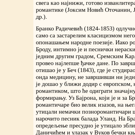
свега као најнижи, готово изванлитер
романтике (Јоксим Новић Оточанин, 
др.).
Бранко Радичевић (1824-1853) одлучно
само са застарелим класицизмом него
опонашањем народне поезије. Иако р
Броду, интимно је и песнички нераск
једним другим градом, Сремским Карл
провео најлепше ђачке дане. По завр
отишао је у Беч (1843), где је студира
онда медицину, не завршивши ни једн
је дошао у ближи додир с европском,
романтиком, што ће одиграти значајн
формирању. Уз Бајрона, који је и за Бр
романтичаре био велик изазов, на њег
утицали немачки позноромантичари 
нарочито песник балада Уланд. На Бр
опредељење пресудно је утицало збл
Даничићем и улазак у Вуков бечки књ