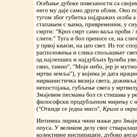
Осећање дубоке повезаности са своји
него му даје само други облик. Оно 
тугом због губитка најдражих особа а
стапањем с њима, привременим, у сну
смрти: "Кроз смрт само ваља проћи / п
слити." Туга и бол преносе се, на сли
у првој књизи, на цео свет. Из тог сп
расположења и слика спољашњег свет
од најлепших и најдубљих ђулића увел
свио, тамно", "Моје небо, јер је мутн
мртва земља"), у којима је дата ираци
нирванистичка визија света, доживља
непостојања, губљење свега у мртвил
Змајевим песмама бол се стишава у р
философски продубљеном мирењу с 
("Откиде се једна мисо",
Крила и окри
Интимна лирика чини мањи део Змаје
опуса. У великом делу свог стваралаш
колективне инспирације, дубоко анга