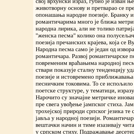
свој врхунски израз, губио је изван њ
животворну основу и претварао се пре
опонашања народне поезије. Бранку и
романтичарима много је ближа метри
народна лирика, али не толико патриј
"женска песма" колико она полусеља
поезија пречанских крајева, која се В
Народна песма само је један од извор
романтичара. Развој романтичарске по
повременим враћањима народној песм
ствари показује сталну тенденцију у
поезије и истовремено приближавања
песничким токовима. То се испољило
поетске структуре, у тематици, израз
Нарочито су значајне метричке инова
пре свега увођење јампског стиха. Јам
трохејској природи српског језика те 
јавља у народној поезији. Романтичар
вештачки начин и тиме изазивају чит
у српском стиху. Подражавање десете