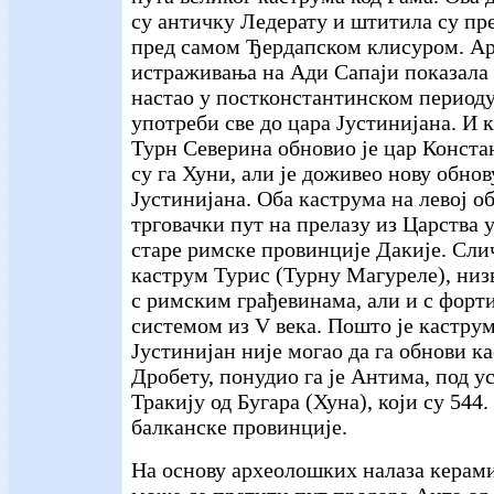
су античку Ледерату и штитила су пр
пред самом Ђердапском клисуром. А
истраживања на Ади Сапаји показала 
настао у постконстантинском периоду 
употреби све до цара Јустинијана. И 
Турн Северина обновио је цар Конста
су га Хуни, али је доживео нову обнов
Јустинијана. Оба каструма на левој о
трговачки пут на прелазу из Царства
старе римске провинције Дакије. Сли
каструм Турис (Турну Магуреле), низ
с римским грађевинама, али и с фор
системом из V века. Пошто је каструм
Јустинијан није могао да га обнови к
Дробету, понудио га је Антима, под у
Тракију од Бугара (Хуна), који су 544
балканске провинције.
На основу археолошких налаза керам