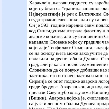
Хераклеји, његови гардисти су зароб
који су били са "граница западног оке
Највероватније је реч о Балтичким Сл
свуда тражио савезнике, али су га ов
Он је 593. године наредио свим подл
код Сингидунума изграде флотилу и о
аварске коњице, али су становници 
нападали Словене који су градили чам
који даје Теофилакт Симоката, значаја
се на основу њега може закључити да 
налазили на десној обали Дунава. Сл
град, али је каган после седмодневне
Словенима да се повуку добивши као 
златника, сто опточен златом и много
Сирмија се опет подиже аварски лого
граде бродове. Аварска коњица под к
прелази Саву и убрзо заузима Бонони
(Вицин). Аварска војска је, очигледн
са југа и десном обалом Дунава продр