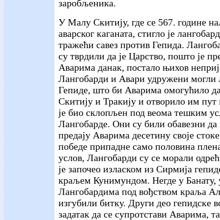
заробљеника.
У Малу Скитију, где се 567. године н
аварског каганата, стигло је лангобар
тражећи савез против Гепида. Ланго
су тврдили да је Царство, пошто је пр
Аварима данак, постало њихов неприј
Лангобарди и Авари удружени могли 
Гепиде, што би Аварима омогућило да
Скитију и Тракију и отворило им пут 
је био склопљен под веома тешким ус
Лангобарде. Они су били обавезни да 
предају Аварима десетину своје стоке
победе припадне само половина плена
услов, Лангобарди су се морали одрећ
је започео изласком из Сирмија гепид
краљем Кунимундом. Негде у Банату, 
Лангобардима под вођством краља Ал
изгубили битку. Други део гепидске во
задатак да се супротстави Аварима, та