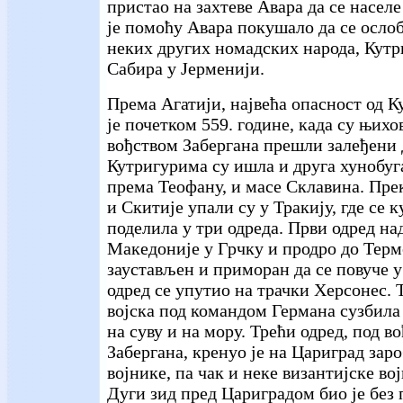
пристао на захтеве Авара да се населе
је помоћу Авара покушало да се осло
неких других номадских народа, Кутр
Сабира у Јерменији.
Према Агатији, највећа опасност од К
је почетком 559. године, када су њих
вођством Забергана прешли залеђени 
Кутригурима су ишла и друга хунобуг
према Теофану, и масе Склавина. Пре
и Скитије упали су у Тракију, где се 
поделила у три одреда. Први одред на
Македоније у Грчку и продро до Термо
заустављен и приморан да се повуче у
одред се упутио на трачки Херсонес. Т
војска под командом Германа сузбила
на суву и на мору. Трећи одред, под в
Забергана, кренуо је на Цариград зар
војнике, па чак и неке византијске во
Дуги зид пред Цариградом био је без 