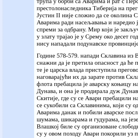
трупа у борби са Аварима и рат с Пер
престолонаследника Тиберија на прего
Јустин II није сложио да се околина 
Аварима ради насељавања и наредио је
спреми за одбрану. Мир који је закљу
у злату трајао је у Срему око десет г
нису нападали подунавске провинције
Године 578-579. напади Склавина из 
снажни да је претила опасност да ће 
те је царска влада приступила прего
наговарајући их да зарате против Скл
флота пребацила је аварску коњицу н
Дунава, и она је продирала дуж Дунав
Скитије, где су се Авари пребацили на
се сукобили са Склавинима, који су о
Аварима данак и побили аварске посл
шумама, шикарама и гудурама, на јез
Влашкој биле су организоване слободн
су у овом походу Авари покорили уз п