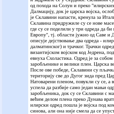
од похода на Солун и преко "илирски
Далмацију, док је царска војска, осло
је Склавини напасти, кренула за Итал
Склавина придружиле су се нове масе
где су се поделили у три одреда да би
Европу", тј. области јужно од Саве и
описује дејствовање два одреда - или
далматинског) и трачког. Трачки одред
византијском војском код Једрена, по
евнуха Схоластика. Одред је за собом
заробљенике и велики плен. Царска во
После ове победе, Склавини су пљачк
територију све до Дугог зида пред Ца
Натоварени пленом, повукли су се, а в
успела да разбије само један мањи од
заробљеника, док су се Склавини с м
већим делом плена преко Дунава врат
илирски одред пошла је војска под к
синова, али она није смела да се упус