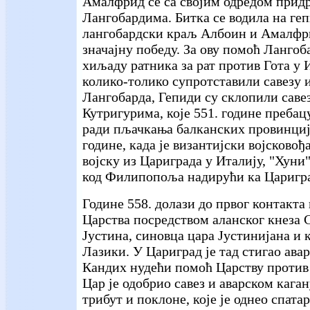
Амалфрид се са својим одредом прид
Лангобардима. Битка се водила на геп
лангобардски краљ Албоин и Амалфри
значајну победу. За ову помоћ Лангоб
хиљаду ратника за рат против Гота у 
колико-толико супротставили савезу 
Лангобарда, Гепиди су склопили саве
Кутригурима, које 551. године пребац
ради пљачкања балканских провинција
године, када је византијски војсковођ
војску из Цариграда у Италију, "Хуни"
код Филипопоља надирући ка Царигра
Године 558. долази до првог контакта
Царства посредством аланског кнеза 
Јустина, синовца цара Јустинијана и 
Лазики. У Цариград је тад стигао ава
Кандих нудећи помоћ Царству против
Цар је одобрио савез и аварском кага
трибут и поклоне, које је однео спата