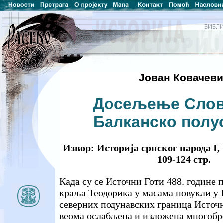
Јован Ковачев
Досељење Слов
Балканско полу
Извор: Историја српског народа Ι,
109-124 стр.
Када су се Источни Готи 488. године 
краља Теодорика у масама повукли у 
северних подунавских граница Источн
веома ослабљена и изложена многоб