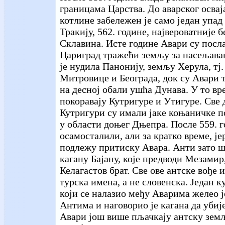
границама Царства. До аварског осва
котлине забележен је само један упад
Тракију, 562. године, највероватније 
Склавина. Исте године Авари су посл
Цариград тражећи земљу за насељава
је нудила Панонију, земљу Херула, тј
Митровице и Београда, док су Авари 
на десној обали ушћа Дунава. У то в
покоравају Кутригуре и Утигуре. Све 
Кутригури су имали јаке коњаничке п
у области доњег Дњепра. После 559. г
осамосталили, али за кратко време, је
подлежу притиску Авара. Анти зато 
кагану Бајану, које предводи Мезамир
Келагастов брат. Све ове антске вође 
турска имена, а не словенска. Један 
који се налазио међу Аварима желео ј
Антима и наговорио је кагана да убиј
Авари још више пљачкају антску земљ