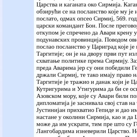
Царства и каганата око Сирмија. Каган
обзирући се на посланство које му је
послато, одмах опсео Сирмиј, 569. год
царски командант Бон. После прегово
откупом је спречено да Авари крену 
подунавских провинција. Поводом ових
послао посланство у Цариград које је
Таргитије; он је на двору први пут и
схватање политике према Сирмију. Зах
преда Аварима јер су они победили Ге
држали Сирмиј, те тако имају право на
Таргитије је тражио и данак који је Ц
Кутригурима и Утигурима да би се ос
Азовском мору, које су Авари били п
дипломатија је заснивала свој став на 
Јустинијан прихватио Гепиде и дао им
настане у околини Сирмија, као и да 
може да им ускрати, тим пре што су Г
Лангобардима изневерили Царство. Н