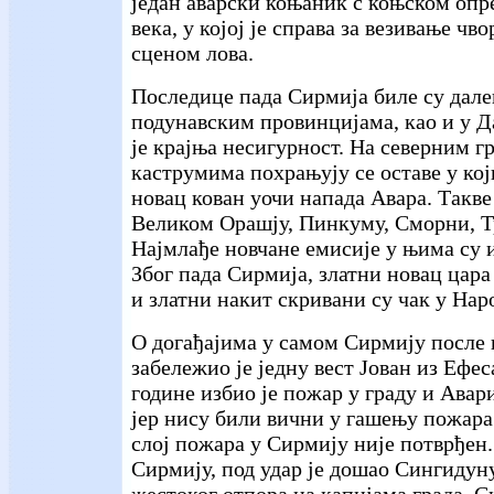
један аварски коњаник с коњском опр
века, у којој је справа за везивање чв
сценом лова.
Последице пада Сирмија биле су дале
подунавским провинцијама, као и у Д
је крајња несигурност. На северним г
каструмима похрањују се оставе у кој
новац кован уочи напада Авара. Такве
Великом Орашју, Пинкуму, Сморни, Т
Најмлађе новчане емисије у њима су и
Због пада Сирмија, златни новац цара
и златни накит скривани су чак у Нар
О догађајима у самом Сирмију после 
забележио је једну вест Јован из Ефес
године избио је пожар у граду и Авар
јер нису били вични у гашењу пожара
слој пожара у Сирмију није потврђен
Сирмију, под удар је дошао Сингидун