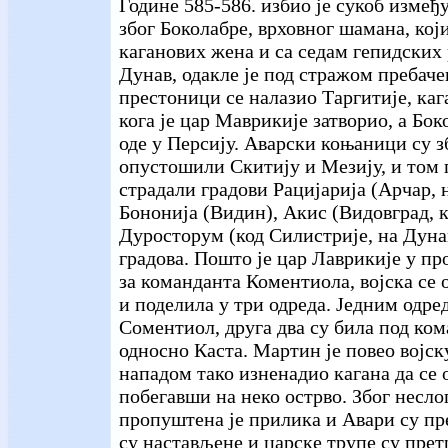
Године 585-586. избио је сукоб измеђ
због Боколабре, врховног шамана, који
каганових жена и са седам гепидских
Дунав, одакле је под стражом пребаче
престоници се налазио Таргитије, каг
кога је цар Маврикије затворио, а Бок
оде у Персију. Аварски коњаници су з
опустошили Скитију и Мезију, и том
страдали градови Рацијарија (Арчар, 
Бононија (Видин), Акис (Видовград, к
Дуросторум (код Силистрије, на Дуна
градова. Пошто је цар Лаврикије у пр
за команданта Коментиола, војска се
и поделила у три одреда. Једним одре
Соментиол, друга два су била под к
односно Каста. Мартин jе повео војск
нападом тако изненадио кагана да се о
побегавши на неко острво. Због несло
пропуштена је прилика и Авари су п
су настављене и царске трупе су прет