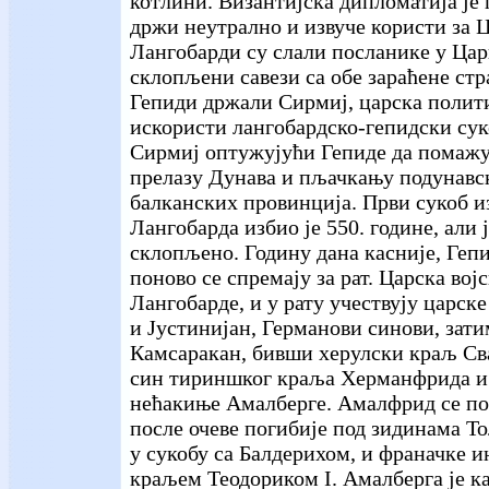
котлини. Византијска дипломатија је 
држи неутрално и извуче користи за Ц
Лангобарди су слали посланике у Цари
склопљени савези са обе зараћене стр
Гепиди држали Сирмиј, царска полити
искористи лангобардско-гепидски сук
Сирмиј оптужујући Гепиде да помаж
прелазу Дунава и пљачкању подунавс
балканских провинција. Први сукоб и
Лангобарда избио је 550. године, али 
склопљено. Годину дана касније, Геп
поново се спремају за рат. Царска во
Лангобарде, и у рату учествују царске
и Јустинијан, Германови синови, зати
Камсаракан, бивши херулски краљ Св
син тириншког краља Херманфрида и
нећакиње Амалберге. Амалфрид се по
после очеве погибије под зидинама То
у сукобу са Балдерихом, и франачке и
краљем Теодориком I. Амалберга је к