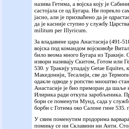
назива Гетима, а војска коју је Сабин
састојала се од Бугара. Ни порекло с
јасно, али је прихваћено да је одраст
да је касније ступио у службу Царств
militum per Illyricum.
За владавине цара Анастасија (491-51
војска под командом војсковође Витали
било веома много Бугара из Тракије.
извори називају Скитом, Готом или Ге
530. у Тракију упадају Getae Equites, 
Македонији, Тесалији, све до Термоп
одакле одводе у ропство мноштво ста
Анастасије је био приморан да шаље 
Илирика ради откупа заробљеника. П
бори се поменути Мунд, сада у служб
борби с Готима око Салоне гине 535. 
У свим поменутим продорима варвара
помињу се ни Склавини ни Анти. Стог