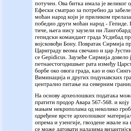
потучен. Ова битка имала је великог о
Ефески сматрао за потребно да забел
моћан народ који је приликом прелаз
победио други моћан народ - Гепиде.
тиче, њега нису заузели ни Лангобарди
гепидски командант града Усдибад пр
војсковођи Бону. Повратак Сирмија п
Цариграду веома свечано и цар Јустин
се Gepidicus. Заузеће Сирмија довело 
петнаестогодишњег рата између Царств
борбе око овога града, као и око Син
Виминација и других подунавских гра
централно питање на северним грани
На основу археолошких података мож
пратити продор Авара 567-568. и коју
мањим некрополама од неколико гробо
одређене врсте археолошког материјал
опрема и узенгије, гвоздене жвале на 
се може датовати налазима византијск