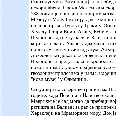
Сингидунум и Виминациј, али победа 
искоришћена. Према Монемвасијској 
588. каган је обновио непријатељства
Мезију и Малу Скитију, док је мношт
прешло преко Дунава у Тракију. Они с
Хеладу, Стари Епир, Атику, Еубеју, а
Пелопонез да се ту населе. За исти по
који каже да су Авари у два маха стиг
пошто су заузели Сингидунум, Анхија
Археолошки доказ ове словенске пене
Пелопонеза представља некропола с
покојницима у урнама рађеним руком
гвозденим прилозима у њима, нађени
"нови музеј" у Олимпији.
Ситуација на северним границама Цар
године, када Персија и Царство склап
Маврикије је сад могао да пребаци вој
ратишта на Балкан; за рат се припрем
Хераклеји на Мраморном мору. Док је