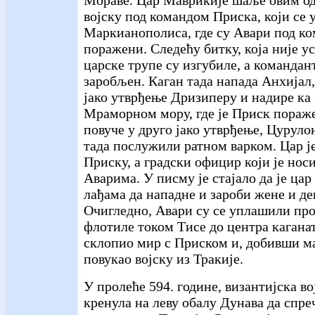
Мораве. Цар Маврикије шаље овим од
војску под командом Приска, који се 
Маркианополиса, где су Авари под к
поражени. Следећу битку, која није у
царске трупе су изгубиле, а командан
заробљен. Каган тада напада Анхијал,
јако утврђење Дризиперу и надире ка 
Мраморном мору, где је Приск пораже
повуче у друго јако утврђење, Цуруло
тада послужили ратном варком. Цар ј
Приску, а градски официр који је нос
Аварима. У писму је стајало да је цар
лађама да нападне и зароби жене и де
Очигледно, Авари су се уплашили про
флотиле током Тисе до центра каганата
склопио мир с Приском и, добивши ма
повукао војску из Тракије.
У пролеће 594. године, византијска во
кренула на леву обалу Дунава да спр