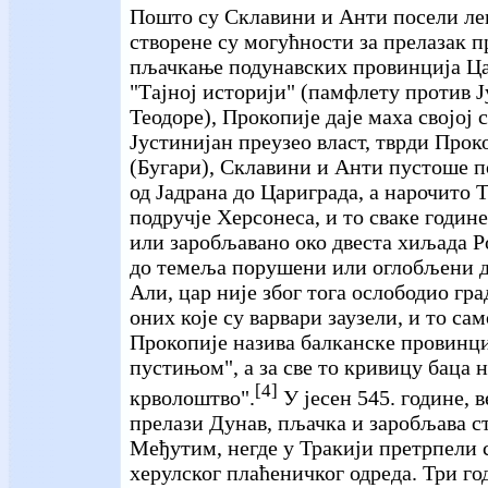
Пошто су Склавини и Анти посели лев
створене су могућности за прелазак п
пљачкање подунавских провинција Цар
"Тајној историји" (памфлету против Ј
Теодоре), Прокопије даје маха својој 
Јустинијан преузео власт, тврди Прок
(Бугари), Склавини и Анти пустоше п
од Јадрана до Цариграда, а нарочито Т
подручје Херсонеса, и то сваке годин
или заробљавано око двеста хиљада Ро
до темеља порушени или оглобљени д
Али, цар није због тога ослободио гра
оних које су варвари заузели, и то сам
Прокопије назива балканске провинци
пустињом", а за све то кривицу баца 
[4]
крволоштво".
У јесен 545. године, 
прелази Дунав, пљачка и заробљава с
Међутим, негде у Тракији претрпели с
херулског плаћеничког одреда. Три го