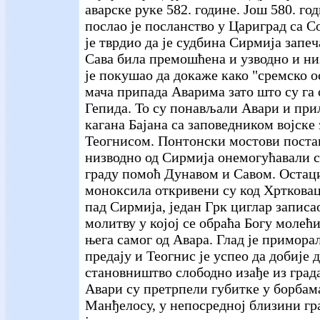
аварске руке 582. године. Још 580. го
послао је посланство у Цариград са Со
је тврдио да је судбина Сирмија запеч
Сава била премошћена и узводно и ни
је покушао да докаже како "сремско о
мача припада Аварима зато што су га 
Гепида. То су понављали Авари и при
кагана Бајана са заповедником војске
Теогнисом. Понтонски мостови поста
низводно од Сирмија онемогућавали с
граду помоћ Дунавом и Савом. Остац
моноксила откривени су код Хртковац
пад Сирмија, један Грк циглар записао
молитву у којој се обраћа Богу молећи
њега самог од Авара. Глад је примора
предају и Теогнис је успео да добије 
становништво слободно изађе из град
Авари су претрпели губитке у борбам
Манђелосу, у непосредној близини гра