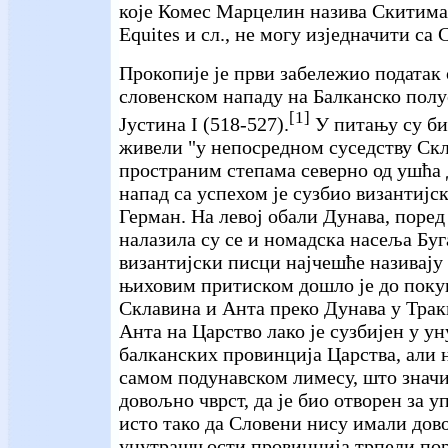
које Комес Марцелин назива Скитима,
Equites и сл., не могу изједначити са
Прокопије је први забележио податак 
словенском нападу на Балканско полу
[1]
Јустина I (518-527).
У питању су би
живели "у непосредном суседству Скл
пространим степама северно од ушћа
напад са успехом је сузбио византијс
Герман. На левој обали Дунава, поред
налазила су се и номадска насеља Буга
византијски писци најчешће називају
њиховим притиском дошло је до поку
Склавина и Анта преко Дунава у Трак
Анта на Царство лако је сузбијен у 
балканских провинција Царства, али н
самом подунавском лимесу, што значи
довољно чврст, да је био отворен за у
исто тако да Словени нису имали дово
унутрашњости провинција трпели пор