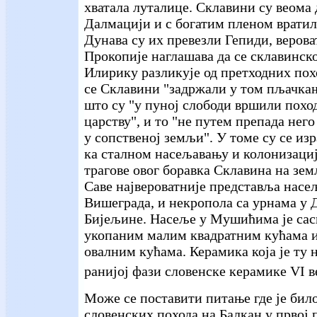
хватала луталице. Склавини су веома
Далмацији и с богатим пленом вратил
Дунава су их превезли Гепиди, верова
Прокопије наглашава да се склавинск
Илирику разликује од претходних пох
се Склавини "задржали у том пљачкањ
што су "у пуној слободи вршили похо
царству", и то "не путем препада нег
у сопственој земљи". У томе су се из
ка сталном насељавању и колонизаци
трагове овог боравка Склавина на зе
Саве највероватније представља нас
Вишеграда, и некропола са урнама у 
Бијељине. Насеље у Мушићима је сас
укопаним малим квадратним кућама 
овалним кућама. Керамика која је ту 
ранијој фази словенске керамике VI в
Може се поставити питање где је бил
словенских похода на Балкан у првој 