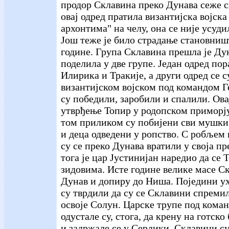
продор Склавина преко Дунава сеже св
овај одред пратила византијска војск
архонтима" на челу, она се није усуди
Још теже је било страдање становништ
године. Група Склавина прешла је Дун
поделила у две групе. Један одред пор
Илирика и Тракије, а други одред се с
византијском војском под командом Г
су победили, заробили и спалили. Овај
утврђење Топир у родопском приморју
том приликом су побијени сви мушки
и деца одведени у ропство. С робљем
су се преко Дунава вратили у своја п
тога је цар Јустинијан наредио да се
зидовима. Исте године велике масе С
Дунав и допиру до Ниша. Поједини у
су тврдили да су се Склавини спреми
освоје Солун. Царске трупе под кома
одустале су, стога, да крену на готск
и задржале се у Сердики. Склавини су