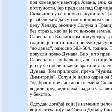
под командом квестора Јована, али, ка
потпуности, јер пред сам пад Сирмија
Склавини су се поново сакупили у Тр
је забележио да су том приликом Сл
целу Хеладу, околину Солуна и Тракију
без страха, као да је то њихова земља.
Словена на Балканском полуострву тра
године, јер исти писац бележи да су о
"до данас", односно 583-584. године. Т
повукли преко Дунава. Био је то први
Словена на тлу Балкана, али то није 
јер су се после пљачке вратили с плен
Дунава. Том приликом, према "Чудима
Димитрија", Солун је напао одред од 
"одабрани цвет читавог племена Склав
водиле пред зидинама града и Склави
у бекство.
Одсудан догађај који је изменио цел
војну ситуацију на Сави и Дунаву био