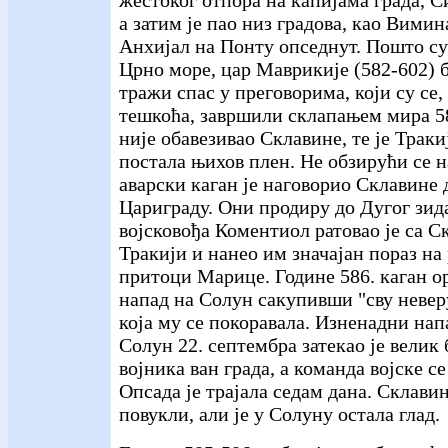
жестоког отпора на капијама града, С
а затим је пао низ градова, као Вимина
Анхијал на Понту опседнут. Пошто су
Црно море, цар Маврикије (582-602) б
тражи спас у преговорима, који су се,
тешкоћа, завршили склапањем мира 58
није обавезивао Склавине, те је Траки
постала њихов плен. Не обзирући се 
аварски каган је наговорио Склавине 
Цариграду. Они продиру до Дугог зид
војсковођа Коментиол ратовао је са 
Тракији и нанео им значајан пораз на
притоци Марице. Године 586. каган о
напад на Солун сакупивши "сву невер
која му се покоравала. Изненадни на
Солун 22. септембра затекао је велик 
војника ван града, а команда војске с
Опсада је трајала седам дана. Склави
повукли, али је у Солуну остала глад.