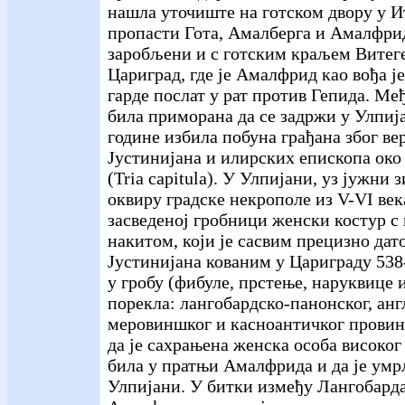
нашла уточиште на готском двору у И
пропасти Гота, Амалберга и Амалфри
заробљени и с готским краљем Витег
Цариград, где је Амалфрид као вођа ј
гарде послат у рат против Гепида. Међ
била приморана да се задржи у Улпијан
године избила побуна грађана због ве
Јустинијана и илирских епископа око
(Tria capitula). У Улпијани, уз јужни 
оквиру градске некрополе из V-VI века
засведеној гробници женски костур с
накитом, који је сасвим прецизно дат
Јустинијана кованим у Цариграду 538
у гробу (фибуле, прстење, наруквице и
порекла: лангобардско-панонског, анг
меровиншког и касноантичког провинц
да је сахрањена женска особа високог
била у пратњи Амалфрида и да је умрл
Улпијани. У битки између Лангобарда