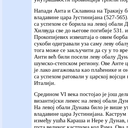
Напади Анта и Склавина на Тракију б
владавине цара Јустинијана (527-565)
са успехом се борила на левој обали 
Хилвуда све до његове погибије 531. и
Прокопијевих извештаја о овим борбам
сукоби одигравали уза саму леву обал
тога може се закључити да су у то вр
Анти већ били посели леву обалу Дун
шумско-степском региону. Ове Анте 
је лако ангажовала као плаћенике и он
са успехом ратовали у царској војсци 
Италији.
Средином VI века постојао је још де
византијски лимес на левој обали Дуна
На левој обали Дунава било је више у
владавине цара Јустинијана. Каструм
између ушћа Караша и Нере у Дунав, 
пута великог каструма код Рама. Ова 