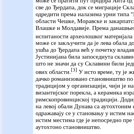
може се пратити пут продора Анта од 
све до Ђердапа, док се миграције Скл
одредити према налазима урни типа "
области Чешке, Моравске и закарпатс
Влашке и Молдавије. Према данашње
испитаности археолошког материјала 
може се закључити да је лева обала д
ушћа до Ђердапа већ у почетку влада
Јустинијана била запоседнута склав
што не значи да су Склавини били је
[3]
ових области.
У исто време, ту је 
дачко романизовано становништво по
традицијом у организацији, чији је н
византијског порекла, а керамика изра
римскопровинциској традицији. Доди
на левој обали Дунава са аутохтоним
одражавају се у становању у истим н
истим местима где је непосредно пре
аутохтоно становништво.