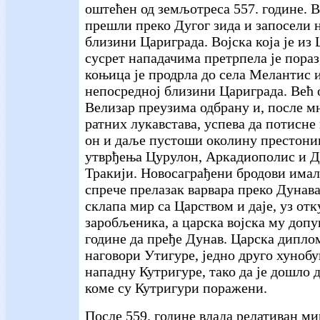
оштећен од земљотреса 557. године. В
прешли преко Дугог зида и запосели н
близини Цариграда. Војска која је из
сусрет нападачима претрпела је пораз
коњица је продрла до села Мелантис и
непосредној близини Цариграда. Већ 
Велизар преузима одбрану и, после м
ратних лукавстава, успева да потисне
он и даље пустоши околину престони
утврђења Цурулон, Аркадиополис и Д
Тракији. Новосаграђени бродови имали
спрече прелазак варвара преко Дунава
склапа мир са Царством и даје, уз отк
заробљеника, а царска војска му допу
године да пређе Дунав. Царска диплом
наговори Утигуре, једно друго хунобу
нападну Кутригуре, тако да је дошло 
коме су Кутригури поражени.
После 559. године влада релативан м