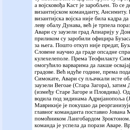
а војсковођа Каст је заробљен. То се 
византијском команданту, Ансимиту. 
византијска војска није била кадра да
леву обалу Дунава, већ је трпела пораз
Авари су заузели град Апиарију у До
приликом су заробили официра Бузас
за њега. Пошто откуп није предат, Буз
Словене научио да граде опсадне спра
кулехелеполе. Према Теофилакту Симо
омогућило варварима да лакше осваја
градове. Већ идуће године, према по
Симокате, Авари су пљачкали исте об
заузели Вегоае (Стара Загора), зати
(између Старе Загоре и Пловдива). Од
водила под зидинама Адријанопоља (Ј
Маврикије је покушао да реорганизује 
главног команданта поставио Јована 
помоћником Лангобардом Зроктоном.
команда је успела да порази Аваре. В