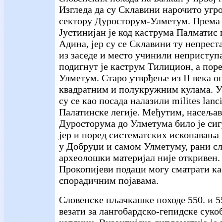
Изгледа да су Склавини нарочито угр
сектору Дуросторум-Улметум. Према 
Јустинијан је код каструма Палматис
Адина, јер су се Склавини ту непрест
из заседе и место учинили неприступ
подигнут је каструм Тилицион, а поре
Улметум. Старо утврђење из II века о
квадратним и полукружним кулама. У
су се као посада налазили milites lanci
Палатинске легије. Међутим, насеља
Дуросторума до Улметума било је сиг
јер и поред систематских ископавања
у Добруџи и самом Улметуму, рани с
археолошки материјал није откривен. 
Прокопијеви подаци могу сматрати ка
спорадичним појавама.
Словенске пљачкашке походе 550. и 55
везати за лангобардско-гепидске суко