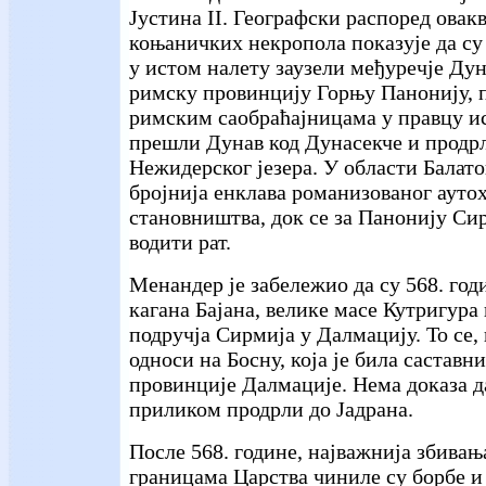
Јустина II. Географски распоред овак
коњаничких некропола показује да с
у истом налету заузели међуречје Дун
римску провинцију Горњу Панонију, 
римским саобраћајницама у правцу ис
прешли Дунав код Дунасекче и продрл
Нежидерског језера. У области Балато
бројнија енклава романизованог ауто
становништва, док се за Панонију С
водити рат.
Менандер је забележио да су 568. год
кагана Бајана, велике масе Кутригура
подручја Сирмија у Далмацију. То се, 
односи на Босну, која је била саставн
провинције Далмације. Нема доказа д
приликом продрли до Јадрана.
После 568. године, најважнија збивањ
границама Царства чиниле су борбе и