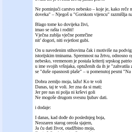
Ne pominjući carstvo nebesko – koje je, kako reče 
doveka" – Njegoš u "Gorskom vijencu" razmišlja na 
Blago tome ko dovijeka živi,
imao se rašta i roditi!
Vječna zublja vječne pomrčine
nit’ dogori, niti svjetlost gubi.
On u navedenim stihovima čak i motiviše na podvig i
istorijskim tminama. Spremnost na žrtvu, odnosno op
nebesko, vremenom je postala kriterij srpskog patri
u ime svojih vršnjaka, optuženih da ih je "zahvatila
se "duše opasnosti plaše" – u pomenutoj pesmi "Na
Dobra zemljo moja, lažu! Ko te voli
Danas, taj te voli. Jer zna da si mati;
Jer pre nas ni polja ni krševi goli
Ne mogoše drugom svesnu ljubav dati.
i dodaje:
I danas, kad dođe do poslednjeg boja,
Neozaren starog oreola sjajem,
Ja ću dati život, otadžbino moja,