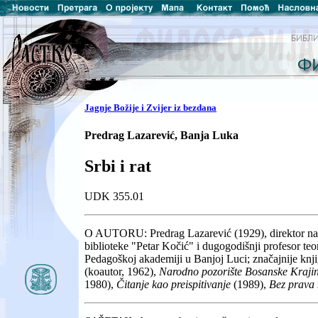
Jagnje Božije i Zvijer iz bezdana
Predrag Lazarević, Banja Luka
Srbi i rat
UDK 355.01
O AUTORU: Predrag Lazarević (1929), direktor nar
biblioteke "Petar Kočić" i dugogodišnji profesor teori
Pedagoškoj akademiji u Banjoj Luci; značajnije knj
(koautor, 1962),
Narodno pozorište Bosanske Kraj
1980),
Čitanje kao preispitivanje
(1989),
Bez prava 