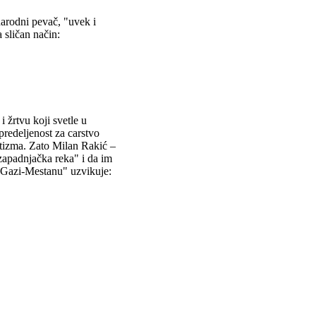
narodni pevač, "uvek i
sličan način:
 žrtvu koji svetle u
redeljenost za carstvo
otizma. Zato Milan Rakić –
 zapadnjačka reka" i da im
 Gazi-Mestanu" uzvikuje: