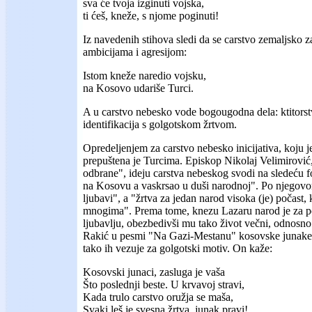
sva će tvoja izginuti vojska,
ti ćeš, kneže, s njome poginuti!
Iz navedenih stihova sledi da se carstvo zemaljsko 
ambicijama i agresijom:
Istom kneže naredio vojsku,
na Kosovo udariše Turci.
A u carstvo nebesko vode bogougodna dela: ktitors
identifikacija s golgotskom žrtvom.
Opredeljenjem za carstvo nebesko inicijativa, koju 
prepuštena je Turcima. Episkop Nikolaj Velimirović
odbrane", ideju carstva nebeskog svodi na sledeću 
na Kosovu a vaskrsao u duši narodnoj". Po njegovom 
ljubavi", a "žrtva za jedan narod visoka (je) počast,
mnogima". Prema tome, knezu Lazaru narod je za p
ljubavlju, obezbedivši mu tako život večni, odnosno
Rakić u pesmi "Na Gazi-Mestanu" kosovske junake s
tako ih vezuje za golgotski motiv. On kaže:
Kosovski junaci, zasluga je vaša
Što poslednji beste. U krvavoj stravi,
Kada trulo carstvo oružja se maša,
Svaki leš je svesna žrtva, junak pravi!