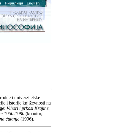
odne i univerzitetske
je i istorije književnosti na
ige:
Vihori i prkosi Krajine
ine 1950-1980
(koautor,
na ćutanje
(1996).