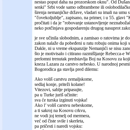
nestao poput daha na prozorskom oknu". Od Dušan
senki" Srbi vode samo odbrambene ili oslobodilačke
širenja nemanjićke države, vladari su imali na umu 
"čovekoljublje", zapisano, na primer, i u 55. glavi 
pročitati i da je "robovanje ustanovljenje neznabo
neko potčinjava gospodarenju drugog nasuprot zakon
je sve učinila slobodnim, a zamisao o ratovima je do
zakon nalaže da pobeđeni u ratu robuju onima koji su 
Dakle, ni u vreme ekspanzije Nemanjići se nisu zan
što je motivisalo i citirano razmišljanje Rebecca-e 
prelomni trenutak predstavlja Boj na Kosovu za koji
kneza Lazara za carstvo nebesko. U narodnoj pesmi
Bogorodica ga stavlja pred dilemu:
Ako voliš carstvu zemaljskome,
sedlaj konje, priteži kolane!
Vitezovi, sablje pripasujte,
pa u Turke juriš učinite:
sva će turska izginuti vojska!
Ako l’ voliš carstvu nebeskome,
a ti sakroj na Kosovu crkvu,
ne vodi joj temelj od mermera,
već od čiste svile i skerleta,
pa pričesti i naredi vojsku: