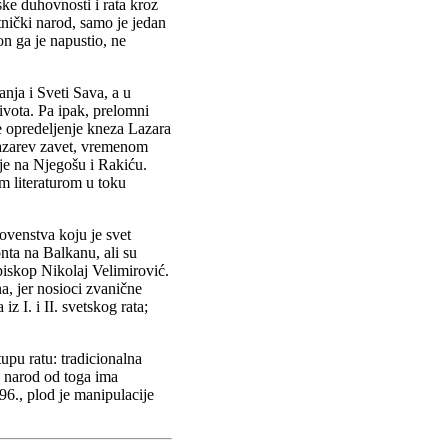
ke duhovnosti i rata kroz
atnički narod, samo je jedan
on ga je napustio, ne
nja i Sveti Sava, a u
ivota. Pa ipak, prelomni
e opredeljenje kneza Lazara
Lazarev zavet, vremenom
uje na Njegošu i Rakiću.
m literaturom u toku
lovenstva koju je svet
nta na Balkanu, ali su
episkop Nikolaj Velimirović.
a, jer nosioci zvanične
z I. i II. svetskog rata;
tupu ratu: tradicionalna
a narod od toga ima
-96., plod je manipulacije