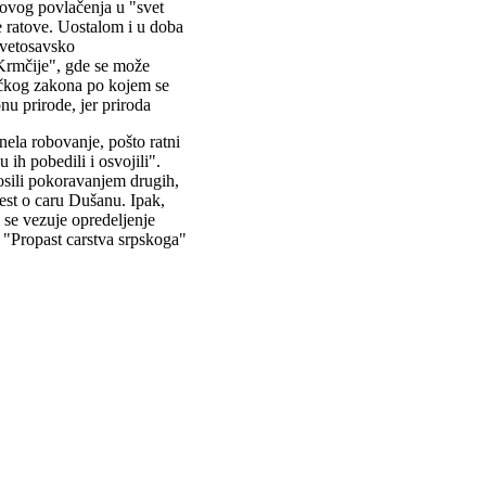
ovog povlačenja u "svet
 ratove. Uostalom i u doba
svetosavsko
"Krmčije", gde se može
žačkog zakona po kojem se
u prirode, jer priroda
nela robovanje, pošto ratni
ih pobedili i osvojili".
osili pokoravanjem drugih,
West o caru Dušanu. Ipak,
 se vezuje opredeljenje
 "Propast carstva srpskoga"