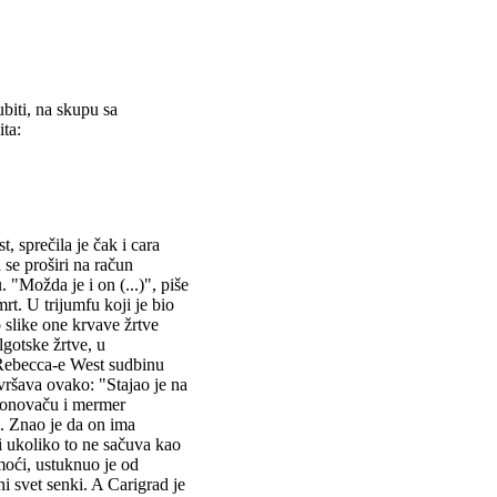
ubiti, na skupu sa
ta:
 sprečila je čak i cara
se proširi na račun
 "Možda je i on (...)", piše
t. U trijumfu koji je bio
 slike one krvave žrtve
lgotske žrtve, u
u Rebecca-e West sudbinu
ršava ovako: "Stajao je na
slonovaču i mermer
i. Znao je da on ima
i ukoliko to ne sačuva kao
moći, ustuknuo je od
i svet senki. A Carigrad je