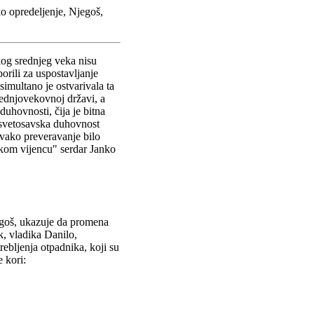
ko opredeljenje, Njegoš,
kog srednjeg veka nisu
orili za uspostavljanje
simultano je ostvarivala ta
rednjovekovnoj državi, a
duhovnosti, čija je bitna
 svetosavska duhovnost
svako preveravanje bilo
skom vijencu" serdar Janko
egoš, ukazuje da promena
k, vladika Danilo,
ebljenja otpadnika, koji su
e kori: