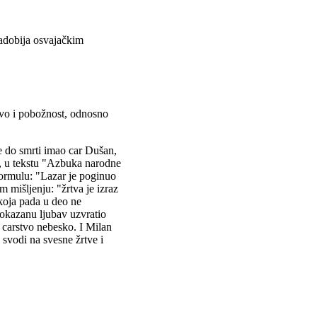
zadobija osvajačkim
tvo i pobožnost, odnosno
je do smrti imao car Dušan,
, u tekstu "Azbuka narodne
formulu: "Lazar je poginuo
mišljenju: "žrtva je izraz
 koja pada u deo ne
okazanu ljubav uzvratio
 carstvo nebesko. I Milan
vodi na svesne žrtve i