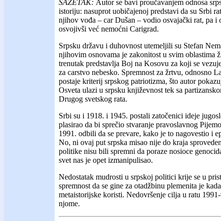
SAŽETAK:
Autor se bavi proučavanjem odnosa srps
istoriju: nasuprot uobičajenoj predstavi da su Srbi r
njihov vođa – car Dušan – vodio osvajački rat, pa i 
osvojivši već nemoćni Carigrad.
Srpsku državu i duhovnost utemeljili su Stefan Nema
njihovim osnovama je zakonitost u svim oblastima ž
trenutak predstavlja Boj na Kosovu za koji se vezuj
za carstvo nebesko. Spremnost za žrtvu, odnosno 
postaje kriterij srpskog patriotizma, što autor pokaz
Osveta ulazi u srpsku književnost tek sa partizansko
Drugog svetskog rata.
Srbi su i 1918. i 1945. postali zatočenici ideje jugos
plasirao da bi sprečio stvaranje pravoslavnog Pijemo
1991. odbili da se prevare, kako je to nagovestio i 
No, ni ovaj put srpska misao nije do kraja sproveden
politike nisu bili spremni da poraze nosioce genocida i
svet nas je opet izmanipulisao.
Nedostatak mudrosti u srpskoj politici krije se u pris
spremnost da se gine za otadžbinu plemenita je kad
metaistorijske koristi. Nedovršenje cilja u ratu 1991
njome.