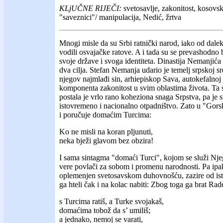
KLjUČNE RIJEČI:
svetosavlje, zakonitost, kosovs
"saveznici"/ manipulacija, Nedić, žrtva
Mnogi misle da su Srbi ratnički narod, iako od dale
vodili osvajačke ratove. A i tada su se prevashodno b
svoje države i svoga identiteta. Dinastija Nemanjića 
dva cilja. Stefan Nemanja udario je temelj srpskoj s
njegov najmlađi sin, arhiepiskop Sava, autokefalnoj 
komponenta zakonitost u svim oblastima života. Ta
postala je vrlo rano koheziona snaga Srpstva, pa je 
istovremeno i nacionalno otpadništvo. Zato u "Gor
i poručuje domaćim Turcima:
Ko ne misli na koran pljunuti,
neka bježi glavom bez obzira!
I sama sintagma "domaći Turci", kojom se služi Nj
vere povlači za sobom i promenu narodnosti. Pa ipa
oplemenjen svetosavskom duhovnošću, zazire od istr
ga hteli čak i na kolac nabiti: Zbog toga ga brat Rad
s Turcima ratiš, a Turke svojakaš,
domaćima tobož da s’ umiliš;
a jednako, nemoj se varati,