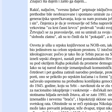
Znajući šta dajem i zašto ga dajem...
Rakić, naljućen, "svesnu ljubav" pripisuje isključivo 
prethodne bile neobrazovane i spontano umirale za o
generacijska sporečkavanja, koja su nam poznata jo
i sin", činjenica je da je svetosavlje od Srba napravi
vekovima "za krst časni krvcu" prolevali "svaki svoj
Žrtvujući se za pravoslavlje, oni su umirali za svoj
"slobodu zlatnu", ali su to činili da bi "pokajali", a 
Osveta je ušla u srpsku književnost sa NOB-om, iako
bio jedinstven na celom srpskom prostoru. U istočni
ideologizovan: počeo je tako što je Srbin pucao na 
izneli srpski zbegovi, nastali pred pomahnitalim Hr
su pod okriljem Rajha pokušali da promene demograf
Iako su taj narod docnije izmanipulisali komunistički a
četrdeset i pet godina zatirali narodno predanje, prot
porti, ono se prikrilo po srpskim kućama i u formi 
sačuvalo uspomenu na probuđenu komšijsku genoci
do 1945. godine, koju su Srbi – naviknuti da se zlu 
za nacionalno iskupljenje i vaskrsenje – dočekali ne
stotinama hiljada nevinih žrtava, ali se zato 1991. nisu
iznenadilo i nevernu "braću", i hipokriziji sklone s
svetskog rata. Obistinile su se reči episkopa Nikola
može lako prevariti jedanput, teže dvaput, triput n