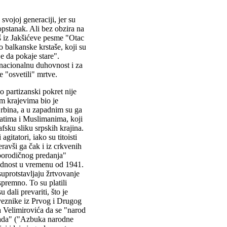
svojoj generaciji, jer su
pstanak. Ali bez obzira na
š iz Jakšićeve pesme "Otac
lo balkanske krstaše, koji su
e da pokaje stare".
u nacionalnu duhovnost i za
ne "osvetili" mrtve.
 partizanski pokret nije
m krajevima bio je
Srbina, a u zapadnim su ga
vatima i Muslimanima, koji
sku sliku srpskih krajina.
gitatori, iako su titoisti
eravši ga čak i iz crkvenih
"porodičnog predanja"
dnost u vremenu od 1941.
suprotstavljaju žrtvovanje
spremno. To su platili
 dali prevariti, što je
aveznike iz Prvog i Drugog
ja Velimirovića da se "narod
ikada" ("Azbuka narodne