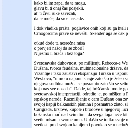
kako bi im zapa, da te mogu,
glavu bi ti onaj čas posjekli,
al’ ti živu ruke savezali,
da te muče, da srce naslade.
I dok vladika prašta, poglavice onih koji su ga hteli 
Crnogorcima prave se nevešti. Skender-aga se čak pi
otkud dođe ta nesrećna misa
o prevjeri našoj da se zbori?
Nijesmo li braća i bez toga?
Svetosavska duhovnost, po mišljenju Rebecca-e West,
Dušana, tvorca feudalne, multinacionalne države, da 
Vizantije i tako zaustavi ekspanziju Turaka u usponu.
West-ova, "umro u naponu snage zato što je želeo smr
njegova sudbina možda se posramio zato što se setio
koja nas sve opseda". Dakle, taj hrišćanski motiv go
svetosavskoj interpretaciji, odredio je, po mišljenj
srpskog naroda. Razmišljanje o caru Dušanu ona zav
svojoj kapiji balkanskih planina i posmatrao zlato, 
Carigrada, krstove, kupole i brodove u njegovoj luc
božansku moć nad svim tim i da svega toga neće bit
svetlu misao u svome umu. Uplašio se toliko svoje 
svetlosti pred svojom kapijom i povukao se u nedužn