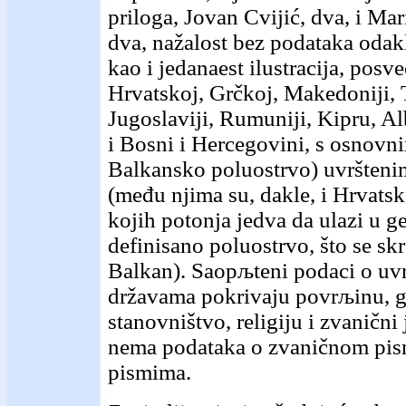
priloga, Jovan Cvijić, dva, i Ma
dva, nažalost bez podataka odakl
kao i jedanaest ilustracija, posv
Hrvatskoj, Grčkoj, Makedoniji, 
Jugoslaviji, Rumuniji, Kipru, Al
i Bosni i Hercegovini, s osnovn
Balkansko poluostrvo) uvršten
(među njima su, dakle, i Hrvatsk
kojih potonja jedva da ulazi u g
definisano poluostrvo, što se sk
Balkan). Saopљteni podaci o uv
državama pokrivaju povrљinu, g
stanovništvo, religiju i zvanični
nema podataka o zvaničnom pi
pismima.