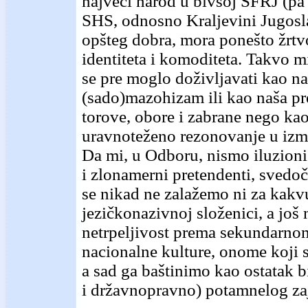
najveći narod u bivšoj SFRJ (pa 
SHS, odnosno Kraljevini Jugoslav
opšteg dobra, mora ponešto žrtv
identiteta i komoditeta. Takvo m
se pre moglo doživljavati kao n
(sado)mazohizam ili kao naša pr
torove, obore i zabrane nego kao
uravnoteženo rezonovanje u izm
Da mi, u Odboru, nismo iluzionis
i zlonamerni pretendenti, svedoči
se nikad ne zalažemo ni za kak
jezičkonazivnoj složenici, a još
netrpeljivost prema sekundarno
nacionalne kulture, onome koji 
a sad ga baštinimo kao ostatak bi
i državnopravno) potamnelog za