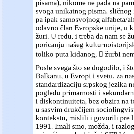
pisama), nikome ne pada na pam
svoga unikatnog pisma, sličnog i ć
pa ipak samosvojnog alfabeta/alf
odavno član Evropske unije, u k
žuri. U redu, i treba da nam se žur
poricanju našeg kulturnoistorijs
toliko puta kidanog,  žurbi ne
Posle svega što se dogodilo, i št
Balkanu, u Evropi i svetu, za n
standardizaciju srpskog jezika
pogledu primarnosti i sekundarno
i diskontinuiteta, bez obzira na t
u sasvim drukčijem sociolingvi
kontekstu, mislili i govorili pre
1991. Imali smo, možda, i razlog