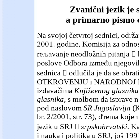
Zvanični jezik je 
a primarno pismo ć
Na svojoj četvrtoj sednici, održa
2001. godine, Komisija za odno
reљavanje neodložnih pitanja  
poslove Odbora između njegovi
sednica  odlučila je da se obrat
OTKROVENJU i NARODNOJ K
izdavačima
Književnog glasnika
glasnika
, s molbom da isprave n
pod naslovom
SR Jugoslavija
(K
br. 2/2001, str. 73), ďrema kojem
jezik u SRJ 
srpskohrvatski
. K
i nauka i politika u SRJ, još 19