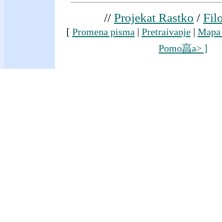
//
Projekat Rastko
/
Fil
[
Promena pisma
|
Pretraivanje
|
Mapa 
Pomo亯a> ]