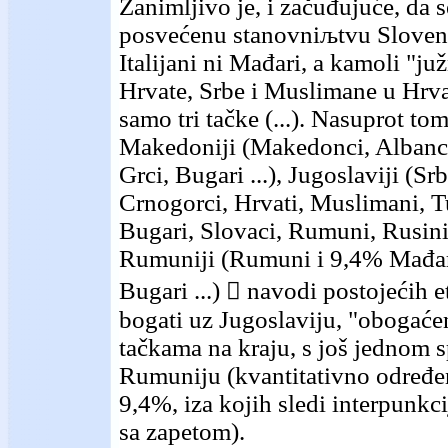
Zanimljivo je, i začuđujuće, da s
posvećenu stanovniљtvu Sloveni
Italijani ni Mađari, a kamoli "juž
Hrvate, Srbe i Muslimane u Hrv
samo tri tačke (...). Nasuprot tom
Makedoniji (Makedonci, Albanci,
Grci, Bugari ...), Jugoslaviji (Sr
Crnogorci, Hrvati, Muslimani, T
Bugari, Slovaci, Rumuni, Rusini, 
Rumuniji (Rumuni i 9,4% Mađar
Bugari ...)  navodi postojećih e
bogati uz Jugoslaviju, "obogaćen
tačkama na kraju, s još jednom 
Rumuniju (kvantitativno određe
9,4%, iza kojih sledi interpunkc
sa zapetom).