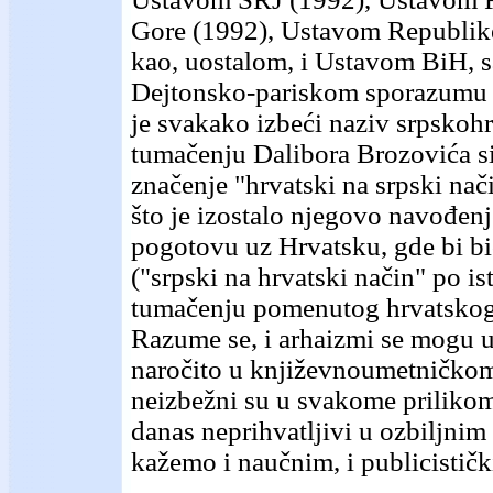
Gore (1992), Ustavom Republike
kao, uostalom, i Ustavom BiH, 
Dejtonsko-pariskom sporazumu 
je svakako izbeći naziv srpskohr
tumačenju Dalibora Brozovića s
značenje "hrvatski na srpski nač
što je izostalo njegovo navođenj
pogotovu uz Hrvatsku, gde bi b
("srpski na hrvatski način" po i
tumačenju pomenutog hrvatskog 
Razume se, i arhaizmi se mogu u
naročito u književnoumetničkom
neizbežni su u svakome prilikom c
danas neprihvatljivi u ozbiljnim
kažemo i naučnim, i publicistič