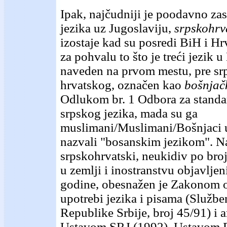
Ipak, najčudniji je poodavno zas
jezika uz Jugoslaviju,
srpskohrv
izostaje kad su posredi BiH i Hr
za pohvalu to što je treći jezik u
naveden na prvom mestu, pre sr
hrvatskog, označen kao
bošnjač
Odlukom br. 1 Odbora za standa
srpskog jezika, mada su ga
muslimani/Muslimani/Bošnjaci 
nazvali "bosanskim jezikom". N
srpskohrvatski, neukidiv po bro
u zemlji i inostranstvu objavlje
godine, obesnažen je Zakonom o
upotrebi jezika i pisama (Službe
Republike Srbije, broj 45/91) i a
Ustavom SRJ (1992), Ustavom 