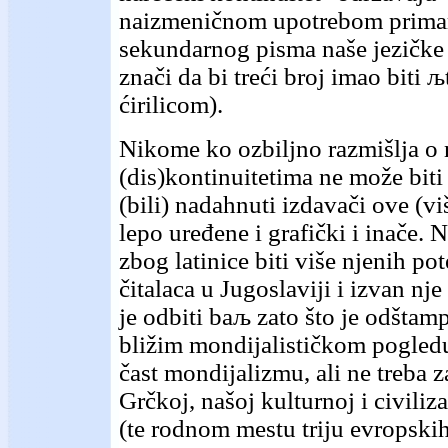
naizmeničnom upotrebom prima
sekundarnog pisma naše jezičke 
znači da bi treći broj imao biti
ćirilicom).
Nikome ko ozbiljno razmišlja o
(dis)kontinuitetima ne može biti
(bili) nadahnuti izdavači ove (vi
lepo uređene i grafički i inače.
zbog latinice biti više njenih po
čitalaca u Jugoslaviji i izvan nje
je odbiti baљ zato što je odšta
bližim mondijalističkom pogledu
čast mondijalizmu, ali ne treba z
Grčkoj, našoj kulturnoj i civiliz
(te rodnom mestu triju evropskih