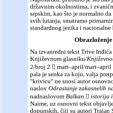
državnim okolnostima, i zvanič
srpskim, kao što je normalno da ć
svih lutanja, smatramo primarn
standardnog jezika i nacionalne 
Obrazloženje
Na izvanredni tekst Trive Inđića
Književnom glasniku/
Književn
2/broj 2  mart–april/mart–apri
pala je senka za koju, valja pretp
"krivicu" ne snosi autor osnovnog
naslov
Odrastanje
zakasnelih
n
nadnaslovom
Balkan

istorija
i
Naime, uz osnovni tekst objavlj
dopunskih, čiji su autori Trajan 