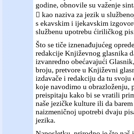
godine, obnovile su važenje si
 kao naziva za jezik u službeno
s ekavskim i ijekavskim izgovo
službenu upotrebu ćiriličkog pi
Što se tiče iznenađujućeg oprede
redakcije Književnog glasnika d
izvanredno obećavajući Glasnik
broju, pretvore u Književni gla
izdavače i redakciju da tu svoju
koje navodimo u obrazloženju,
preispitaju kako bi se vratili p
naše jezičke kulture ili da barem
naizmeničnoj upotrebi dvaju pi
jezika.
Naposletku, prirodno je što naš 