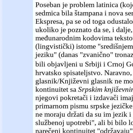
Poseban je problem latinica (ko
sedmica bila štampana i nova ser
Ekspresa, pa se od toga odustalo
ukoliko je poznato da se, i dalje
međunarodnim kodovima tekstov
(lingvistički) istome "središnj
jeziku" (danas "zvanično" tron
bili objavljeni u Srbiji i Crnoj G
hrvatsko spisateljstvo. Naravno,
glasnik/Književni glasnik ne mor
kontinuitet sa
Srpskim
književn
njegovi pokretači i izdavači im
primarnom pismu srpske jezičke k
ne moraju držati da su im jezik 
službenoj upotrebi", ali bi bilo 
narečeni kontinuitet "održavaju