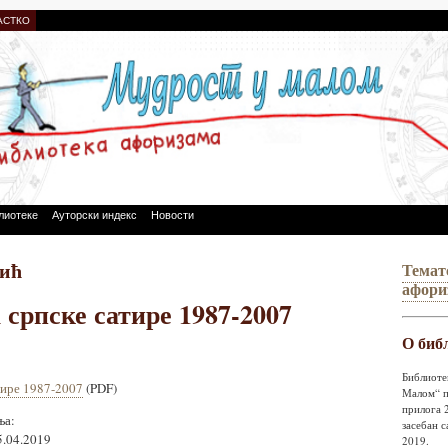
АСТКО
лиотеке
Ауторски индекс
Новости
ић
Темат
афори
 српске сатире 1987-2007
О биб
Библиоте
тире 1987-2007
(PDF)
Малом“ п
прилога 2
ња:
засебан с
5.04.2019
2019.