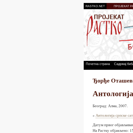
RASTKO.NET
ПРОЈЕКАТ Р
Почетна страна
Садржај биб
Ђорђе Оташев
Антологија
Београд: Алма, 2007.
»
Антологија српске са
Датум првог објављива
На Растку објављено: 1