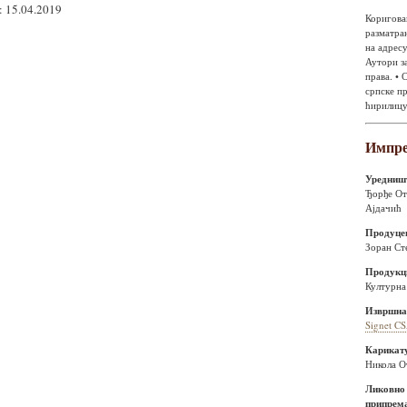
 15.04.2019
Коригова
разматра
на адресу
Аутори за
права. • 
српске п
ћирилицу
Импр
Уредниш
Ђорђе От
Ајдачић
Продуце
Зоран Ст
Продукц
Културна
Извршна
Signet CS
Карикату
Никола О
Ликовно
припрем