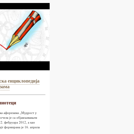
ска енциклопедија
зама
лиотеци
ка афоризама „Мудрост у
очела је са објављивањем
2. фебруара 2012, а као
ајт формирана је 16. априла