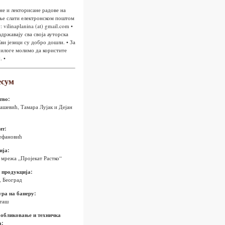
не и лекторисане радове на
ње слати електронском поштом
: vilinaplanina (at) gmail.com •
државају сва своја ауторска
Сви језици су добро дошли. • За
рилоге молимо да користите
. •
есум
тво:
ашевић, Тамара Лујак и Дејан
нт:
ефановић
ија:
 мрежа „Пројекат Растко“
 продукција:
, Београд
ра на банеру:
таш
 обликовање и техничка
а: