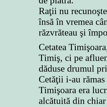
de piatră.
Raţii nu recunoştea
însă în vremea cân
răzvrăteau şi împo
Cetatea Timişoara,
Timiş, ci pe aflue
dăduse drumul prin 
Cetăţii i-au rămas 
Timişoara era lucr
alcătuită din chiar