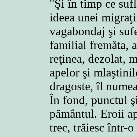
"Şi în timp ce sufl
ideea unei migraţii
vagabondaj şi sufe
familial fremăta, 
reţinea, dezolat, 
apelor şi mlaştini
dragoste, îl nume
În fond, punctul ş
pământul. Eroii ap
trec, trăiesc într-