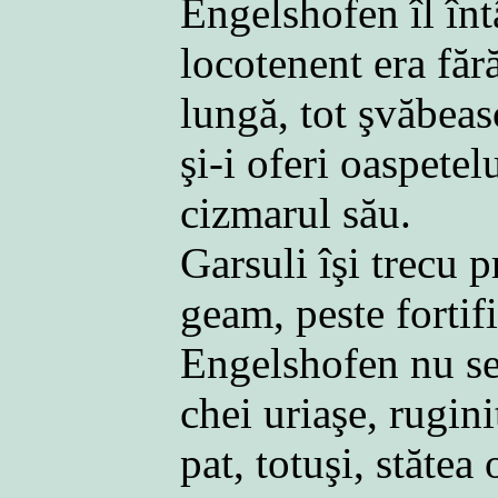
Engelshofen îl înt
locotenent era făr
lungă, tot şvăbeas
şi-i oferi oaspetel
cizmarul său.
Garsuli îşi trecu p
geam, peste fortifi
Engelshofen nu se 
chei uriaşe, rugini
pat, totuşi, stătea