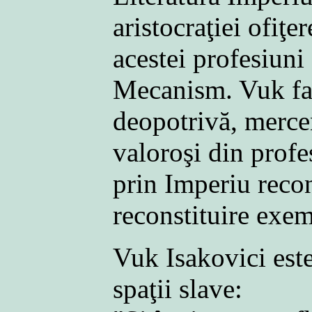
aristocraţiei ofiţe
acestei profesiuni
Mecanism. Vuk face 
deopotrivă, mercen
valoroşi din profe
prin Imperiu recon
reconstituire exem
Vuk Isakovici este
spaţii slave: