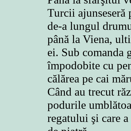
Turcii ajunseseră 
de-a lungul drumur
până la Viena, ulti
ei. Sub comanda gen
împodobite cu pene
călărea pe cai măru
Când au trecut răz
podurile umblătoar
regatului şi care a