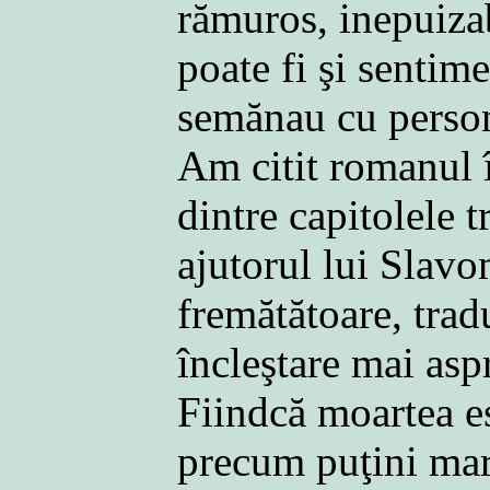
rămuros, inepuiza
poate fi şi sentim
semănau cu persona
Am citit romanul 
dintre capitolele 
ajutorul lui Slav
fremătătoare, trad
încleştare mai asp
Fiindcă moartea es
precum puţini mari 