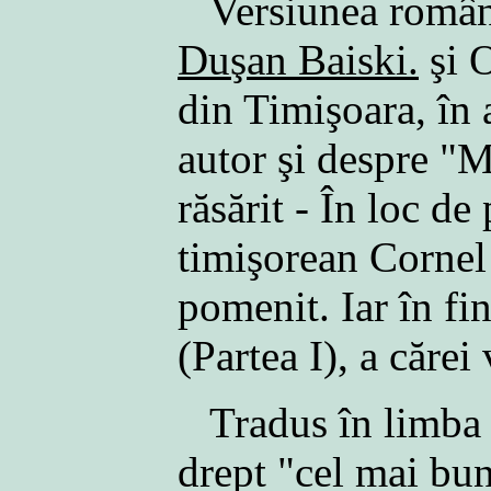
Versiunea române
Duşan Baiski.
şi O
din Timişoara, în 
autor şi despre "
răsărit - În loc de
timişorean Cornel
pomenit. Iar în f
(Partea I), a căre
Tradus în limba f
drept "cel mai bun