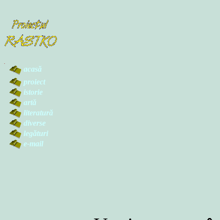
.
acasă
proiect
istorie
artă
literatură
diverse
legături
e-mail