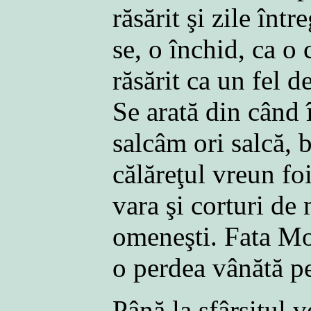
răsărit şi zile înt
se, o închid, ca o 
răsărit ca un fel d
Se arată din când 
salcâm ori salcă, b
călăreţul vreun foi
vara şi corturi de 
omeneşti. Fata Mor
o perdea vânătă pe
Până la sfârşitul v