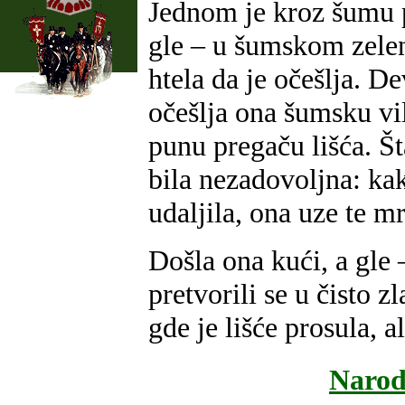
Jednom je kroz šumu p
gle – u šumskom zeleni
htela da je očešlja. D
očešlja ona šumsku vil
punu pregaču lišća. Št
bila nezadovoljna: ka
udaljila, ona uze te m
Došla ona kući, a gle –
pretvorili se u čisto 
gde je lišće prosula, a
Narod