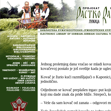
Jednog proletnjeg dana vraćao se mladi kovač
kovačevoj postalo je još svetlije kada je ugl
Kovač je žurio kući razmišljajući o Kaponici,
jednolično.
Odjednom se kovač preplašen trgao: put koji
koji mu dade znak da priđe bliže. Strepeći, kov
– Vele da sam kovač od zanata – odgovori 