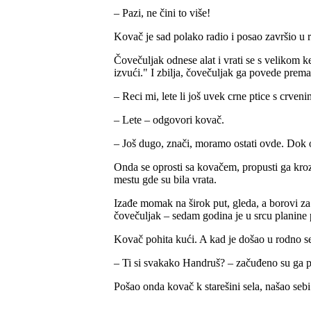
– Pazi, ne čini to više!
Kovač je sad polako radio i posao završio u r
Čovečuljak odnese alat i vrati se s velikom 
izvući." I zbilja, čovečuljak ga povede prem
– Reci mi, lete li još uvek crne ptice s crve
– Lete – odgovori kovač.
– Još dugo, znači, moramo ostati ovde. Dok 
Onda se oprosti sa kovačem, propusti ga kroz
mestu gde su bila vrata.
Izađe momak na širok put, gleda, a borovi za 
čovečuljak – sedam godina je u srcu planine
Kovač pohita kući. A kad je došao u rodno sel
– Ti si svakako Handruš? – začuđeno su ga pita
Pošao onda kovač k starešini sela, našao seb