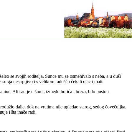
leo se svojih roditelja. Sunce mu se osmehivalo s neba, a u duši
su ga nestrpljivo i s velikom radošću čekali otac i mati.
ine. Ali sad je u šumi, između borića i breza, bilo pusto i
odužio dalje, dok na vratima nije ugledao starog, sedog čovečuljka,
uje i šta inače radi.