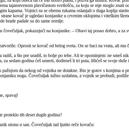
u, za koju obeća da će mu dobro platiti, i pozva ga unutra. Kovač prist
zarena tajanstvenom plavičastom svetlošću, za koju se nije moglo znati o
ogim kapama. Vojnici su se obema rukama oslanjali o duga koplja starins
 strane kovač je ugledao konjanike u crvenim oklopima i viteškim šlemo
ede brade padale su do same zemlje.
mu čovečuljak, pokazujući na konjanike. – Obavi taj posao dobro, a za s
zatvoriše. Oprosti se kovač od belog sveta. On se baci na vrata, ali mu 
 da radiš, a što pre uradiš, to bolje po tebe. Ali te opominjem: ne smeš 
 za sedam godina ćeš umreti, dodirneš li tri puta, lišićeš se svoje duše
 i s pažnjom da nekog od vojnika ne dotakne. Bio je gotov s konjima u 
njaniku nogu. Čovečuljak tužno uzdahnu, a vojnik se probudi, podiže 
e, spavaj!
je proteklo tih deset dugih godina?
janik utonu u san. Čovečuljak tad ljutito reče kovaču: