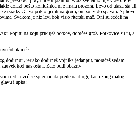
ane, prekorači prag i uđe u planinu. A šta sve tamo nije video! Pred
dakle dolazi pošto konjušnica nije imala prozora. Levo od ulaza stajali
ke izrade. Glava priklonjenih na grudi, oni su tvrdo spavali. Njihove
vima. Svakom je niz levi bok visio riterski mač. Oni su sedeli na
vaku kopitu na koju prikuješ potkov, dobićeš groš. Potkovice su tu, a
čovečuljak reče:
nikog dodirnuti, jer ako dodirneš vojnika jedanput, moraćeš sedam
 i zauvek kod nas ostati. Zato budi obazriv!
prvom redu i već se spremao da pređe na drugi, kada zbog malog
glavu i upita: