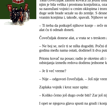
Tada čovečuljak zamoli kovača za jednu uslug
njim je bila velika i prostrana konjušnica, o
su naoružani vojnici u crnim oklopima i tror
duge sede brade sezale su do zemlje. S desne
vranim konjima i, takođe, spavali. Njihove s
– Ti treba da potkuješ njihove konje – reče 
alat ću ti odmah doneti.
Čovečuljak donese alat, a vrata se s treskom 
– Ne boj se, neće ti se ništa dogoditi. Počni
godina među nama ostati, dodirneš li dva puta,
Prionu kovač na posao; radio je okretno ali
odstojanja između redova dodirnu jednome ko
– Je li već vreme?
– Nije – odgovori čovečuljak. – Još nije vrem
Zaplaka vojnik i kroz suze upita:
– Koliko ćemo još dugo ovde biti? Zar još ni
I opet se njegova glava spusti na grudi i kon