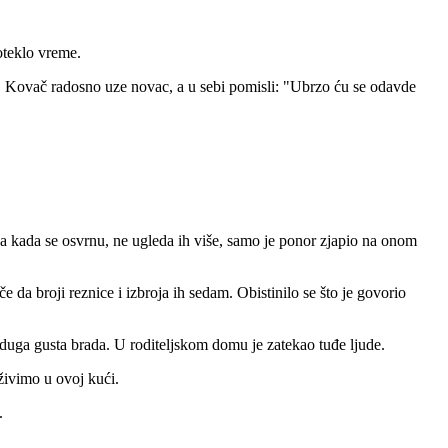
oteklo vreme.
š. Kovač radosno uze novac, a u sebi pomisli: "Ubrzo ću se odavde
 a kada se osvrnu, ne ugleda ih više, samo je ponor zjapio na onom
 da broji reznice i izbroja ih sedam. Obistinilo se što je govorio
a duga gusta brada. U roditeljskom domu je zatekao tuđe ljude.
 živimo u ovoj kući.
.