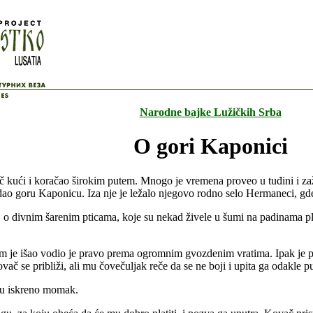
Narodne bajke Lužičkih Srba
O gori Kaponici
 kući i koračao širokim putem. Mnogo je vremena proveo u tuđini i zaže
edao goru Kaponicu. Iza nje je ležalo njegovo rodno selo Hermaneci, gde 
 o divnim šarenim pticama, koje su nekad živele u šumi na padinama plan
m je išao vodio je pravo prema ogromnim gvozdenim vratima. Ipak je pr
ač se približi, ali mu čovečuljak reče da se ne boji i upita ga odakle put
mu iskreno momak.