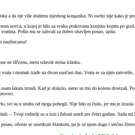
oku a da nje više dodirnu nijednog konjanika. Ni osetio nije kako je pr
kesom novca, u kojoj je bilo za svaku potkovanu konjsku kopitu po gro
a vratima. Pošto mu se zahvali za dobro obavljen posao, upita:
nim naušnicama!
one ne iščeznu, meni odavde nema izlaska.
 vrata i momak izađe na divan sunčani dan. Vrata se za njim zatvoriše,
osam lakata izrasli. Kad je dolazio, samo su mu do kolena dosezali. Poče
 proveo.
o, svi su u strahu od njega pobegli. Nije bilo ni čudo, jer mu je izrasl
li. – Tvoji roditelji su u tuzi i žalosti umrli pre četiri godine. Sada mi
i posao, oženio se susetkom Hankom, pa je sa njom dugo i srećno živeo