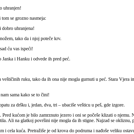
ro uhranjen!
i tom se grozno nasmeja:
 li dobro uhranjena!
nožem, tako da i njoj poteče krv.
sad ću vas ispeći!
o Janka i Hanku i odvede ih pred peć.
veštičinih ruku, tako da ih ona nije mogla gurnuti u peć. Stara Vjera im 
nam sama kako se to čini!
patu za dršku i, jedan, dva, tri – ubaciše vešticu u peš, gde izgore.
i. Pred kućom je bilo zamrznuto jezero i oni se počeše klizati o njemu.
tila. Ali na glatkoj površini nije mogla da ih stigne. Najzad se okliznu,
m i cela kuća. Pretražiše je od krova do podruma i nađoše veliku ostavu p