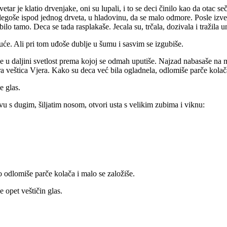
tar je klatio drvenjake, oni su lupali, i to se deci činilo kao da otac 
om legoše ispod jednog drveta, u hladovinu, da se malo odmore. Posle i
je bilo tamo. Deca se tada rasplakaše. Jecala su, trčala, dozivala i traži
uće. Ali pri tom uđoše dublje u šumu i sasvim se izgubiše.
e u daljini svetlost prema kojoj se odmah uputiše. Najzad nabasaše na 
ra veštica Vjera. Kako su deca već bila ogladnela, odlomiše parče kolač
e glas.
avu s dugim, šiljatim nosom, otvori usta s velikim zubima i viknu:
o odlomiše parče kolača i malo se založiše.
e opet veštičin glas.