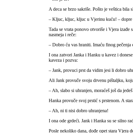
A deca se brzo sakriše. Pošto je veštica bila 
– Kljuc, kljuc, kljuc u Vjerinu kuću! – dopre
Tada se vrata ponovo otvoriše i Vjera izađe
nasmeja i reče:
– Dobro ću vas hraniti. Imaću finog pečenja 
I ona zatvori Janka i Hanku u kavez i dones
kaveza i pozva:
– Jank, provuci prst da vidim jesi li dobro uh
Ali Jank provuče svoju drvenu pištaljku, koju
– Ah, slabo si uhranjen, moraćeš još da jedeš!
Hanka provuče svoj prstić s prstenom. A stara 
– Ah, ni ti nisi dobro uhranjena!
I ona ode grdeći. Jank i Hanka su se silno rad
Posle nekoliko dana, dođe opet stara Vjera d