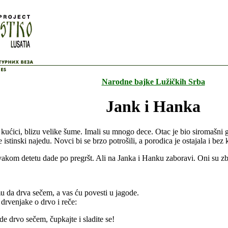
Narodne bajke Lužičkih Srba
Jank i Hanka
j kućici, blizu velike šume. Imali su mnogo dece. Otac je bio siromašn
istinski najedu. Novci bi se brzo potrošili, a porodica je ostajala i bez 
akom detetu dade po pregršt. Ali na Janka i Hanku zaboravi. Oni su zb
umu da drva sečem, a vas ću povesti u jagode.
drvenjake o drvo i reče:
de drvo sečem, čupkajte i sladite se!