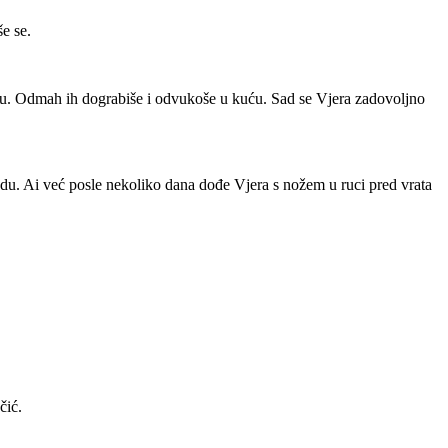
še se.
ecu. Odmah ih dograbiše i odvukoše u kuću. Sad se Vjera zadovoljno
du. Ai već posle nekoliko dana dođe Vjera s nožem u ruci pred vrata
čić.