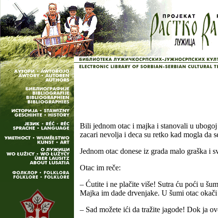
Bili jednom otac i majka i stanovali u ubogo
zacari nevolja i deca su retko kad mogla da se 
Jednom otac donese iz grada malo graška i sv
Otac im reče:
– Ćutite i ne plačite više! Sutra ću poći u š
Majka im dade drvenjake. U šumi otac okači 
– Sad možete ići da tražite jagode! Dok ja ov