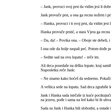
– Jank, provuci svoj prst da vidim jesi li dob
Jank provuče prst, a ona ga recnu nožem i pr
– Hanka, provuci i ti svoj prst, da vidim jesi
Hanka provuče prstić, a stara Vjera ga recnu 
– Da, da! – Povika ona. – Oboje ste debeli, i 
I ona ode da bolje raspali peć. Potom dođe p
– Sedite sad na ovu lopatu! – reče im.
Ali deca posedaše na dršku lopate, kraj samih 
Naposletku reče Jank:
– Ne znamo kako hoćeš da sednemo. Pokaži 
A veštica sede na lopatu. Sad deca zgrabiše lo
Jank i Hanka sada istrčaše iz kuće pocikujuć
na jezeru, pođe i sama na led kako bi ih uhva
Sada su Jank i Hanka bili slobodni, a ostade i