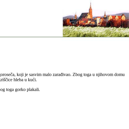
i goroseča, koji je sasvim malo zarađivao. Zbog toga u njihovom domu
kriščice hleba u kući.
og toga gorko plakali.