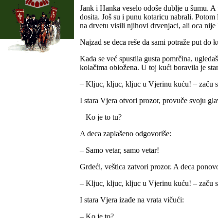
Jank i Hanka veselo odoše dublje u šumu. A ve
dosita. Još su i punu kotaricu nabrali. Pot
na drvetu visili njihovi drvenjaci, ali oca ni
Najzad se deca reše da sami potraže put do k
Kada se već spustila gusta pomrčina, ugledaš
kolačima obložena. U toj kući boravila je sta
– Kljuc, kljuc, kljuc u Vjerinu kuću! – začu s
I stara Vjera otvori prozor, provuče svoju gl
– Ko je to tu?
A deca zaplašeno odgovoriše:
– Samo vetar, samo vetar!
Grdeći, veštica zatvori prozor. A deca ponov
– Kljuc, kljuc, kljuc u Vjerinu kuću! – začu s
I stara Vjera izađe na vrata vičući:
– Ko je to?