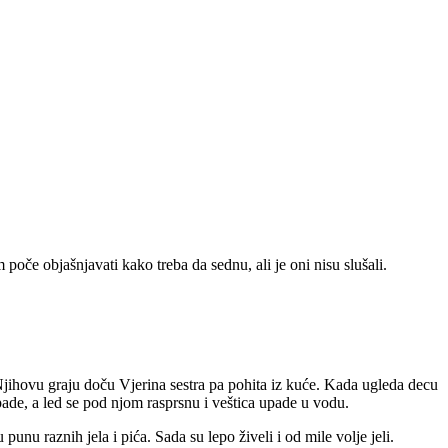
poče objašnjavati kako treba da sednu, ali je oni nisu slušali.
 Njihovu graju doču Vjerina sestra pa pohita iz kuće. Kada ugleda decu
 pade, a led se pod njom rasprsnu i veštica upade u vodu.
unu raznih jela i pića. Sada su lepo živeli i od mile volje jeli.