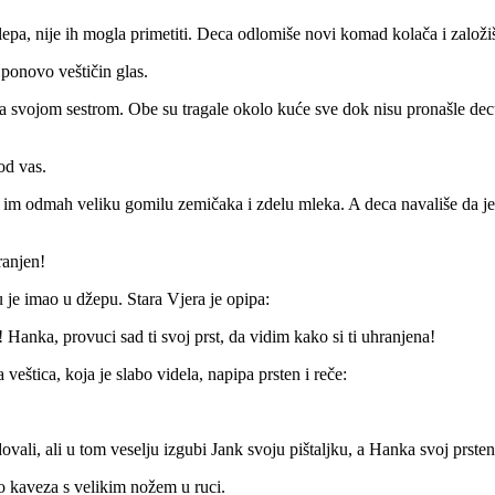
slepa, nije ih mogla primetiti. Deca odlomiše novi komad kolača i založi
 ponovo veštičin glas.
 sa svojom sestrom. Obe su tragale okolo kuće sve dok nisu pronašle d
od vas.
e im odmah veliku gomilu zemičaka i zdelu mleka. A deca navališe da je
ranjen!
 je imao u džepu. Stara Vjera je opipa:
 Hanka, provuci sad ti svoj prst, da vidim kako si ti uhranjena!
veštica, koja je slabo videla, napipa prsten i reče:
ovali, ali u tom veselju izgubi Jank svoju pištaljku, a Hanka svoj prsten
o kaveza s velikim nožem u ruci.