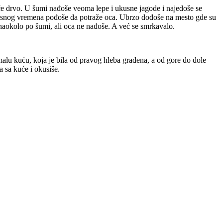
seče drvo. U šumi nađoše veoma lepe i ukusne jagode i najedoše se
zvesnog vremena pođoše da potraže oca. Ubrzo dođoše na mesto gde su
la unaokolo po šumi, ali oca ne nađoše. A već se smrkavalo.
malu kuću, koja je bila od pravog hleba građena, a od gore do dole
a sa kuće i okusiše.