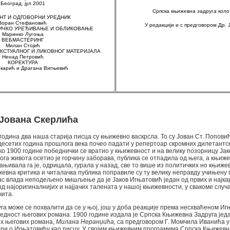
Београд,
јул
2001
Српска књижевна задруга коло 
НТ И ОДГОВОРНИ УРЕДНИК
Зоран Стефановић
У редакцији и с предговором Др.
НИЧКО УРЕЂИВАЊЕ И ОБЛИКОВАЊЕ
Маринко Лугоња
ВЕБМАСТЕРИНГ
Милан Стојић
КСТУАЛНОГ И ЛИКОВНОГ МАТЕРИЈАЛА
Ненад Петровић
КОРЕКТУРА
карић и Драгана Вигњевић
 Јована Скерлића
одина два наша старија писца су књижевно васкрсла. То су Јован Ст. Поповић
здесетих година прошлога века почео падати у репертоар скромних дилетантск
о 1900 године победнички се вратио у књижевност и на велику позорницу Јак
а живота осетио је горчину заборава, публика се отпадила од њега, а књижев
ањивала га је, одрицала, гурала у назад, све то више из политичких но књиже
евна критика и читалачка публика поправиле су ту велику неправду учињену
ас влада неподељено мишљење да је Јаков Игњатовић један од првих и најка
д најоригиналнијих и најјачих талената у нашој књижевности, у свакоме случа
чита.
а може се похвалити да се у њој, још у доба реакције према несхваћеном Иг
едност његових романа. 1900 године издала је Српска Књижевна Задруга једа
јих његових романа,
Милана Неранџића,
са предговором Г. Момчила Иванића у 
ри о Игњатовићу као писцу. У својим књижевним програмима Српска Књижевна