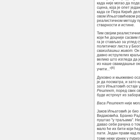
када није могао да поде
сцена, која је опет јед
када се Пера Кирић дел
овом Игњатовићевом ром
реалистичном методу п
стварности и истине.
Тим својим реалистични
који ће доцније сасвим
га је стављао за углед
политичког листа у Беог
свакидашњи живот.
Он
давно иструлелих краље
велико што изгледа да ј
из наше свакидашње ок
[6]
учити..."
Духовно и књижевно осам
је да посматра, и зато
зато Игњатовић остаје 
Решпект
, поред свих 
буде истргнут из забор
Васа Решпект
није мог
Јаков Игњатовић је био
Видаковића. Бранко Рад
пуштао "у траљама". Не 
давао себи рачуна о том
мало ће их бити који ће
пати. Један прави кад п
томе неки урнек у пуриз