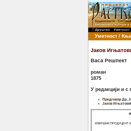
Уметност / Књ
Јаков Игњатов
Васа Решпект
рoман
1875
У редакцији и с
Предговор
Др. Ј
Јаков Игњатови
И
ИЗВРШНИ ПРОДУЦЕНТ 