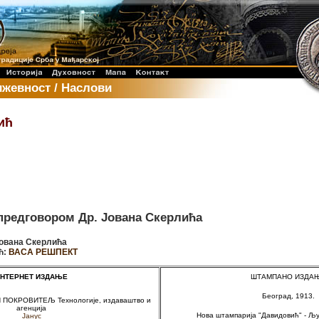
ижевност / Наслови
ић
 предговором Др. Јована Скерлића
ована Скерлића
ћ:
ВАСА РЕШПЕКТ
НТЕРНЕТ ИЗДАЊЕ
ШТАМПАНО ИЗДА
Београд, 1913.
И ПОКРОВИТЕЉ
Технологије, издаваштво и
агенција
Нова штампарија "Давидовић" - Љу
Јанус