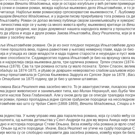
ев роман
Вечити Младожења,
који је остајао изгубљен у већ ретким примерц
ај сочни и снажни роман, можда најбоље књижевно дело Игњатовићево, и то је
читаоце. Најбољи живи романсијер српскохрватске књижевности, Г. Љубомир 
машајем
Вечитог Младожење,
и у једном писму приређивачу тога романа са д
гњатовићу. Роман се допао великој публици својом занимљивошћу и хуморис
личностима које се у њему са много живота крећу; књижевној критици се
Веч
ка једне средине, као један докуменат нашега народнога живота у прошлости.
у да убрза и изда и други роман Јакова Игњатовића,
Васу Решпекта,
који је 
аван у засебну књигу.
оље Игњатовићеве романе. Он је из оног плодног периода Игњатовићеве духо
етине прошлога века, година равнотеже у његовој немирној глави, када се би
ја и утицаја из своје младости и када године старости и неуредан и пуст жив
вне способности. Седамдесетих година Игњатовић је био на врхунцу свога к
а и најзрелија своја књижевна дела, три одлична романа:
Трпен спасен
(1874-
жења
(1878). Сва та три романа остала су мало позната:
Трпен Спасен,
велики
рбадији
за 1874-1875, и рђаво је довршен невероватно слабом шаљивом игр
жењу
прештампала је Српска Књижевна Задруга из
Српске Зоре
за 1878 ;
Вас
з
Отаџбине
за 1875 годину, где је био у целини штампан.
 романа
Васа Решпект
има засебно место. То је авантуристички,
пикарски
ром
ка једног живописног и занимљивог типа, као
Милан Неранџић,
као
Љуба Че
осити наслов
Ђока Глађеновић.
Али у оном делу где се описује трагедија пос
лни роман, приказ пропадања једне српске грађанске породице на несолидном 
товићеве као што су
Чудан Свет
(1868-1869),
Вечити Младожења, Стари и 
ма јединства. У њему управо има два паралелна романа, која су слабо међу со
ешпекта, од његова детињства у Сент-Андреји па док му верна Аница није очи 
једно и историја породице Стеве Огњана. Веза између оба романа је врло слаб
 Огњан од исте породице. Иначе, Васа Решпект не утиче на судбу породице С
ије могла су се слободно направити два засебна романа, између којих би била