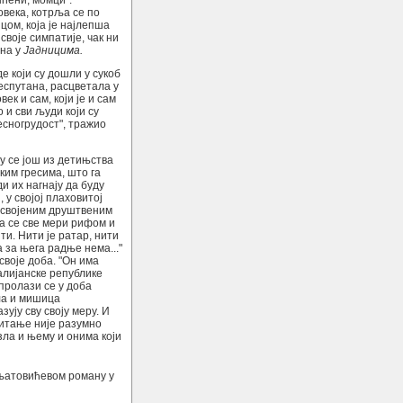
ћени, момци".
овека, котрља се по
ом, која је најлепша
своје симпатије, чак ни
ана у
Јадницима.
е који су дошли у сукоб
неспутана, расцветала у
к и сам, који је и сам
 и сви људи који су
есногрудост", тражио
у се још из детињства
ким гресима, што га
и их нагнају да буду
, у својој плаховитој
ћ усвојеним друштвеним
да се све мери рифом и
ти. Нити је ратар, нити
 за њега радње нема..."
 своје доба. "Он има
талијанске републике
пролази се у доба
ла и мишица
ују сву своју меру. И
питање није разумно
зла и њему и онима који
гњатовићевом роману у