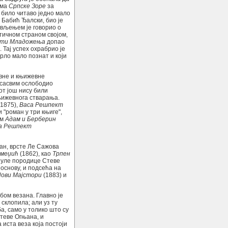
има
Српске Зоре
за
 било читаво једно мало
Бабић Ђалски, био је
ивљењем је говорио о
тичном страном својом,
ити Младожења
допао
 Тај успех охрабрио је
врло мало познат и који
вне и књижевне
о сасвим ослободио
от још нису били
њижевнога стварања.
1875),
Васа Решпект
 "роман у три књиге",
ом
Адам и Берберин
а Решпект
ан, врсте Ле Сажова
кмеџић
(1862), као
Трпен
рнуле породице Стеве
основу, и подсећа на
Нови Мајстори
(1883) и
бом везана. Главно је
склопила; али уз ту
а, само у толико што су
теве Огњана, и
 иста веза која постоји