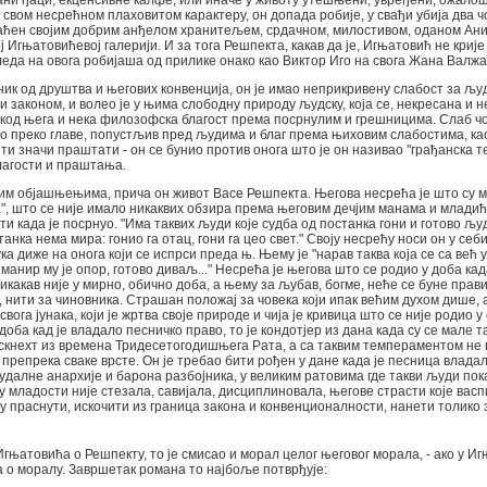
ни ђаци, екценсивне калфе, или иначе у животу утешњени, увређени, ожалош
свом несрећном плаховитом карактеру, он допада робије, у свађи убија два ч
праћен својим добрим анђелом хранитељем, срдачном, милостивом, оданом Аниц
ј Игњатовићевој галерији. И за тога Решпекта, какав да је, Игњатовић не крије 
еда на овога робијаша од прилике онако као Виктор Иго на свога Жана Валж
ик од друштва и његових конвенција, он је имао неприкривену слабост за људ
 законом, и волео је у њима слободну природу људску, која се, некресана и 
е код њега и нека филозофска благост према посрнулим и грешницима. Слаб чове
о преко главе, попустљив пред људима и благ према њиховим слабостима, као
ети значи праштати - он се бунио против онога што је он називао "грађанска т
лагости и праштања.
м објашњењима, прича он живот Васе Решпекта. Његова несрећа је што су м
", што се није имало никаквих обзира према његовим дечјим манама и младић
ти када је посрнуо. "Има таквих људи које судба од постанка гони и готово људ
анка нема мира: гонио га отац, гони га цео свет." Своју несрећу носи он у себи
ука диже на онога који се испрси преда њ. Њему је "нарав таква која се са ве
манир му је опор, готово диваљ..." Несрећа је његова што се родио у доба ка
никакав није у мирно, обично доба, а њему за љубав, богме, неће се буне прави
, нити за чиновника. Страшан положај за човека који ипак већим духом дише, а
вога јунака, који је жртва своје природе и чија је кривица што се није родио у
доба кад је владало песничко право, то је кондотјер из дана када су се мале 
скнехт из времена Тридесетогодишњега Рата, а са таквим темпераментом не 
препрека сваке врсте. Он је требао бити рођен у дане када је песница влада
далне анархије и барона разбојника, у великим ратовима где такви људи показ
 у младости није стезала, савијала, дисциплиновала, његове страсти које вас
у праснути, искочити из граница закона и конвенционалности, нанети толико 
гњатовића о Решпекту, то је смисао и морал целог његовог морала, - ако у И
 о моралу. Завршетак романа то најбоље потврђује: