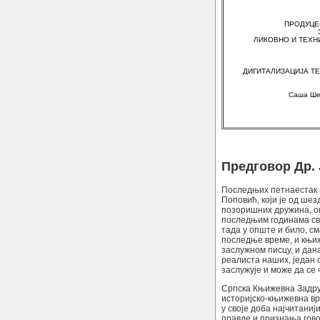
ПРОДУЦЕ
ЛИКОВНО И ТЕХ
ДИГИТАЛИЗАЦИЈА ТЕ
Саша Ше
Предговор Др.
Последњих петнаестак г
Поповић, који је од ше
позоришних дружина, ок
последњим годинама свог
тада у опште и било, см
последње време, и књиж
заслужном писцу, и дан
реалиста наших, један о
заслужује и може да се 
Српска Књижевна Задруг
историјско-књижевна вр
у своје доба најчитани
правде и признања гово