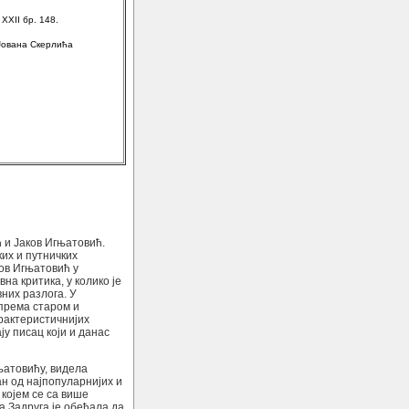
XXII бр. 148.
 Јована Скерлића
 и Јаков Игњатовић.
их и путничких
ов Игњатовић у
на критика, у колико је
вних разлога. У
 према старом и
рактеристичнијих
ју писац који и данас
њатовићу, видела
н од најпопуларнијих и
којем се са више
 Задруга је обећала да