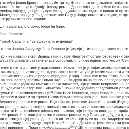
д калибра једног Крастина, који у битци код Фарсале са сто двадесет својих в
почне, и, окренув се Јулију Цезару, рекао: "Данас, војводо, или ћеш ми живом
мпејеву војску да је Цезару прилике дао душмана смождити, и нашли га мртва
Мансдорфа, који је у Тридесетолетном Рату, у Задру, наместити се дао, самр
и се руком за топове, издане.
кши, а мати мало строжа, боље би било.
 Васа Решпект!"
' Јанаћ Сарајлија: "Bе аферим, то је делија!"
као за Јанаћа Сарајлију, Васа Решпект је "делија", - изванредан човек који се 
који не излази из свог Врања, тако и Јаков Игњатовић остаје готово увек у сво
а
Васа Решпект
је сав сент-андрејски роман, и почиње једном апотеозом "Сен
амо живота и истине у књижевности, Игњатовић је у својим делима причао о
м очима видео. Његово дело садржи сажет живот и пуно је живих личности и с
 причао историју своје рођене породице, у којој је, како сам вели, "сваки био
м, на први поглед: презиме Огњан није ништа друго до на српски преведено п
Васа Решпект је један од блиских рођака пишчевих, који је много неприлика нане
 је будимски сенатор Јован Игњатовић, који је подједнако представљен у рома
[2]
 сумње Игњатовићевом чланку.
Отац Васе Решпекта, стари Игња Решпект, им
тутором и братом од стрица Симом Игњатовићем, кога је он живо описао у сво
ичност која прича сам роман, Војко Огњан, јесте сам Јаков Игњатовић (Војко је
 он узгред помиње и своје доживљаје какве их знамо из његових занимљивих
познатог Игњатовићевог романа истог имена, који је одиста постојао (стариј
ђе Митровић, бележник у великом и лепом српском селу Помазу код Будима), и 
ли сасвим у својој улози. Догађај са питом због које су се две сентандрејске
 овом роману разговарају стари Игња Решпект и Деникола, јесте истински догађ
[5]
већој приповетци
Пиша хиљаду форината
У XIII глави овога романа прича 