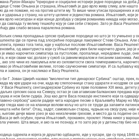
омана
Ругон-Макари
"природне и социјалне историје једне породице за доба Д
дице Стеве Огњана је страшна, Игњатовић је дао врло живу слику, али нашто
о да не помаже, но на против штети му. То више чини утисак проширених и 
и ударања у страну, на штету целине и јединства романа. Игњатовић, који је
ек врло несигуран и који конце догађаја у својим романима никада није могао 
у да савлада ту велику тешкоћу коју је сам себи створио. Зато је
Васа Решпек
сећају два слабо везана паралелна романа.
 бољих слика пропадања српске грађанске породице но што је то учињено у 
ешпекта
где се прича пад злосрећне породице лакоумног Стеве Огњана. Али с
шпекта, приказ тога типа, иде у најбоље послове Игњатовићеве. Васа Решпект
овића, од авантуриста који су Игњатовићу увек били нарочито драги, јер је 
н је имао нарочитих симпатија за пустолове, пропалице, нередовне људе, оне 
а, и који сваки час долазе у сукоб са јавним моралом и писаним законима. Ако
, ако зло чини из лакоумља или из силовитости свога темперамента, нарочито,
мао је Игњатовићеве велике, готово саучесничке симпатије. И са љубављу које
а и закона, он је насликао и Васу Решпекта.
 би Г. Јован Цвијић назвао "виолентни тип динарског Србина": оштар, прек, пл
у када му крв удари на очи, када му слепоочнице стану ударати и ноздрве се ши
 У Васи Решпекту, сентандрејском Србину из прве половине XIX века, детету 
јдаљих српских оаза на Северу, остао је сав атавизам балканских предака кој
 пушка и нож били судија. Још као дете Васа показује инстинкте који га одвајај
славено-сербској" школи радије чита народне песме о Краљевићу Марку но Мр
ије гледа како се на кланици волови кољу но што се труди да запамти латинск
 ништа неће бити". Отац, задрт, самовољан старац, чудњак на своју руку, није 
 његове дечје мане узео је као неизлечиве грехове, и место да га подигне он г
 "Васа је већ осуђен, прича Игњатовић, прокажен, проклет. Нема никог у варош
зла учинио. Шта више, и ако га не познају, и то зато јер је у детињству био не
родица одрекла и којега је друштво одбацило, иде у хусаре, где су пред 1848