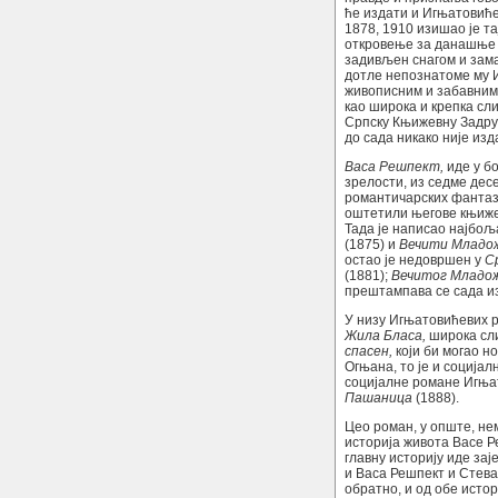
ће издати и Игњатовић
1878, 1910 изишао је т
откровење за данашње 
задивљен снагом и за
дотле непознатоме му И
живописним и забавним 
као широка и крепка сли
Српску Књижевну Задруг
до сада никако није изд
Васа Решпект,
иде у б
зрелости, из седме дес
романтичарских фантази
оштетили његове књиже
Тада је написао најбољ
(1875) и
Вечити Младо
остао је недовршен у
С
(1881);
Вечитог Младо
прештампава се сада и
У низу Игњатовићевих
Жила Бласа,
широка сли
спасен,
који би могао н
Огњана, то је и соција
социјалне романе Игња
Пашаница
(1888).
Цео роман, у опште, не
историја живота Васе Р
главну историју иде за
и Васа Решпект и Стева
обратно, и од обе истор