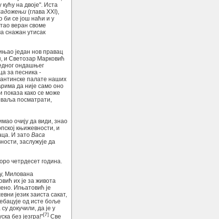
 кућу на двоје". Иста
ладожењи
(глава XXI),
 би се још наћи и у
стао веран своме
а снажан утисак
ињао један нов правац
н, и Светозар Марковић
једног ондашњег
ца за песника -
зантинске палате наших
арима да није само оно
и показа како се може
 ваља посматрати,
имао очију да види, знао
рпској књижевности, и
аца. И зато
Васа
ности, заслужује да
оро четрдесет година.
ну, Милована
вић их је за живота
мено. Игњатовић је
евни језик заиста сакат,
пребацује од исте боље
су докучили, да је у
[7]
ска без језгра!"
Све