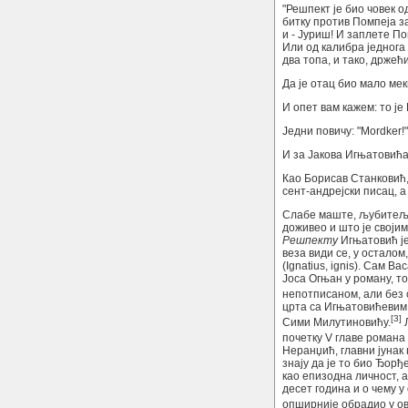
"Решпект је био човек о
битку против Помпеја за
и - Јуриш! И заплете По
Или од калибра једнога 
два топа, и тако, држећ
Да је отац био мало ме
И опет вам кажем: то је
Једни повичу: "Mordker!"
И за Јакова Игњатовића 
Као Борисав Станковић, 
сент-андрејски писац, 
Слабе маште, љубитељ с
доживео и што је своји
Решпекту
Игњатовић је
веза види се, у остало
(Ignatius, ignis). Сам 
Јоса Огњан у роману, то
непотписаном, али без
црта са Игњатовићевим 
[3]
Сими Милутиновићу.
Л
почетку V главе романа
Неранџић, главни јунак 
знају да је то био Ђор
као епизодна личност, а
десет година и о чему у
опширније обрадио у о