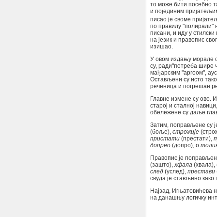
то може бити посебно та
и појединим пријатељи
писао је своме пријатељ
по правилу "полирали" њ
писани, и иду у стилск
на језик и правопис сво
изишао.
У овом издању морале с
су, ради"потреба шире 
мађарским "аргоом", аус
Остављени су исто тако
реченица и погрешан ре
Главне измене су ово. И
старој и сталној навици
обележене су даље гла
Затим, поправљене су је
(боље),
строжије
(стро
пристати
(престати),
допрео
(допро), о
толи
Правопис је поправљен
(зашто),
хфала
(хвала),
след
(услед),
престави
свуда је стављено како т
Најзад, Игњатовићева н
на данашњу логичку инте