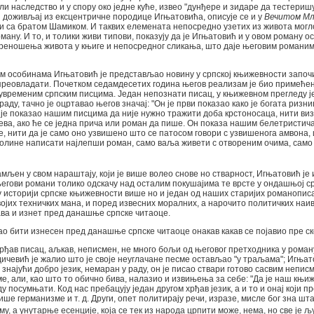
ли наследство и у спору око једне куће, извео "дунђере и зидаре да тестеришу
ан доживљај из ексцентричне породице Игњатовића, описује се и у
Вечитом М
и са братом Шамиком. И таквих елемената непосредно узетих из живота могло
ану. И то, и толики живи типови, показују да је Игњатовић и у овом роману о
реношења живота у књиге и непосредног сликања, што даје његовим романим
м особинама Игњатовић је представљао новину у српској књижевности започ
 преовладати. Почетком седамдесетих година његов реализам је био примеће
 сувременим српским писцима. Један непознати писац, у књижевном прегледу 
раду, тачно је оцртавао његов значај: "Он је први показао како је богата ризни
 је показао нашим писцима да није нужно тражити доба крстоносаца, нити ви
ва, ако ће се једна прича или роман да пише. Он показа нашим белетристич
е, нити да је само оно узвишено што се патосом говори с узвишенога амвона, 
олине написати најлепши роман, само ваља живети с отвореним очима, само
љен у свом нараштају, који је више волео снове но стварност, Игњатовић је 
 његови романи толико одскачу над осталим покушајима те врсте у ондашњој с
у историји српске књижевности више но и један од наших старијих романопис
својих техничких мана, и поред извесних моралних, а нарочито политичких наив
ава и изнет пред данашње српске читаоце.
ао бити изнесен пред данашње српске читаоце онакав какав се појавио пре ск
 рђав писац, аљкав, неписмен, не много бољи од његовог претходника у рома
ичевић је жалио што је своје неуглачане песме остављао "у траљама"; Игњато
знајући добро језик, немаран у раду, он је писао ствари готово сасвим непис
е, али, као што то обично бива, налазио и извињења за себе: "Да је наш књиж
ду посумњати. Код нас пребацују један другом хрђав језик, а и то и онај који 
ише германизме и т. д. Други, опет политирају речи, изразе, мисле бог зна шта 
му, а унутарње есенције, која се тек из народа црпити може, нема, но све је љу