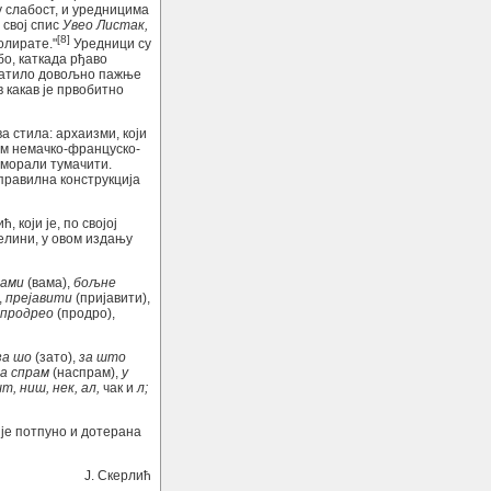
у слабост, и уредницима
 свој спис
Увео Листак,
[8]
олирате."
Уредници су
бо, каткада рђаво
ратило довољно пажње
в какав је првобитно
 стила: архаизми, који
им немачко-француско-
е морали тумачити.
правилна конструкција
 који је, по својој
целини, у овом издању
вами
(вама),
бољне
,
прејавити
(пријавити),
продрео
(продро),
за шо
(зато),
за што
а спрам
(наспрам),
у
т, ниш, нек, ал,
чак и
л;
је потпуно и дотерана
Ј. Скерлић