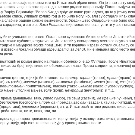
чно, али остаје при свем том да Игњатовић рђаво пише. Он је знао за ту свој
ма остављао је широко право да његове радове поправљају. Помишљајући на
у Ђорђу Рајковићу: "Волео бих да дође до ваше руке одмах, да га у језику исп
егове списе, умивали колико год је то било могућно, али су остајали ипак сла
и најслабије радове српске књижевности. Уредништво
Отаџбине
није било об
га сарадника, и зато се
Васа Решпект
није могао понова пустити у свет онака
у бити учињене поправке. Остављене су извесне битне особине Игњатовићева
читалачке публике, истумачени. Игњатовић у овом роману често се служио он
тријске и мађарске војске пред 1848, и ти војнички изрази остали су, али су с
 и извесни локални облици
(пред врати, за леђи).
Није мењана врло често не
д речи.
гњатовић је роман делио на главе, и обележио је до XV главе. После Игњатовић,
, писао за број, није више ни обележавао главе. Према садржини, и логичној 
ве.
зичне грешке, којих је било много, на пример:
трпио
(трпео),
мрзио
(мрзео),
же),
си
(себи),
мазење
(мажење),
памтење (
памћење),
млого
(много),
сво
(све)
препитомљен
(припитомљен),
таково
(такво),
каково
(какво),"
успеду
(успеју),
ко мање
(у толико мање),
воле
(воли),
неутолим
(неутољив), и т. д.
 према данашњем. Тако,
умрео
(умро),
са свим
(сасвим),
де
(где),
не ћу
(нећу),
безпослен
(беспослен),
прем да
(премда),
вас дан
(ваздан),
кад кад
(каткад),
н
(представи),
јевропски
(европски), и т. д. Игњатовић готово редовно пише:
ниш
реба: ништа, нити, нека, али, ли.
едоследна, скроз произвољна интерпункција, у основу граматичка, измењена 
рпункцију, која све више завлађује у српској књижевности.