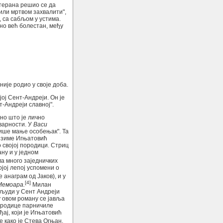
етерана решио се да
 или мртвом захвалити",
, са сабљом у устима.
тно већ болестан, међу
није родио у своје доба.
јој Сент-Андреји. Он је
т-Андреји славној".
но што је лично
тварности. У
Васи
 више мање особењак". Та
резиме Игњатовић
о својој породици. Стриц
ну и у једном
а много заједничких
јој лепој успомени о
 анаграм од Јаков), и у
[4]
Мемоара.
Милан
и људи у Сент Андреји
у овом роману се јавља
 породице парничиле
ај, који је Игњатовић
се како је Стева Огњан,