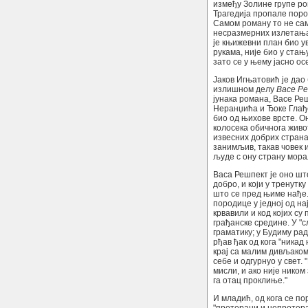
између Золине групе р
Трагедија пропале поро
Самом роману то не сам
несразмерних излетања 
је књижевни план био ув
рукама, није био у стањ
зато се у њему јасно о
Јаков Игњатовић је дао
излишном делу
Васе Р
јунака романа, Васе Ре
Неранџића и Ђоке Глађен
био од њихове врсте. О
колосека обичнога живот
извесних добрих страна
занимљив, такав човек и
људе с ону страну морал
Васа Решпект је оно што
добро, и који у тренутк
што се пред њиме нађе.
породице у једној од на
крвавили и код којих су
грађанске средине. У "
граматику; у Будиму рад
рђав ђак од кога "никад
крај са малим дивљаком,
себе и одгурнуо у свет.
мисли, и ако није ником 
га отац проклиње."
И младић, од кога се по