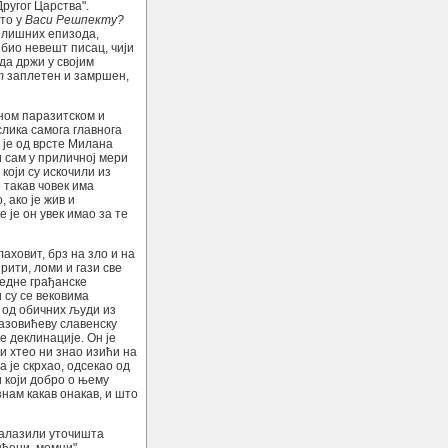
ругог Царства".
 то у
Васи Решпекту?
излишних епизода,
 био невешт писац, чији
да држи у својим
т
заплетен и замршен,
оном паразитском и
лика самога главнога
 је од врсте Милана
и сам у приличној мери
који су искочили из
 такав човек има
 ако је жив и
 је он увек имао за те
аховит, брз на зло и на
рити, ломи и гази све
једне грађанске
и су се вековима
у од обичних људи из
азовићеву славенску
е деклинације. Он је
ни хтео ни знао изићи на
а је скрхао, одсекао од
и који добро о њему
 знам какав онакав, и што
 налазили уточишта