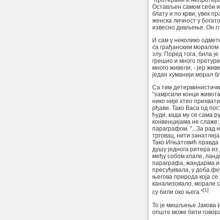
"протерани и непротера
Остављен самом себи и 
блату и по крви, увек 
женска личност у богато
извесно дивљење. Он гл
И сам у неколико одметн
са грађанским моралом и
злу. Поред тога, била ј
грешио и много претури
много живели, - јер жив
један хуманији морал б
Са тим детерминистички
"замрсили конци живота
нико није хтео прихвати
рђави. Тако Васа од пост
ћуди, када му се сама р
конвенцијама не слаже; 
параграфом. "...За рад 
трговац, нити занатлија
Тако Игњатовић правда с
душу једнога ритера из 
међу собом клале, ланд
параграфа, жандарма и 
пресуђивала, у доба феу
његова природа која се
канализовало, морале с
[1]
су били око њега."
То је мишљење Јакова И
опште може бити говора