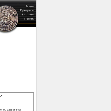
ЊЕ
б. М. Давидовића