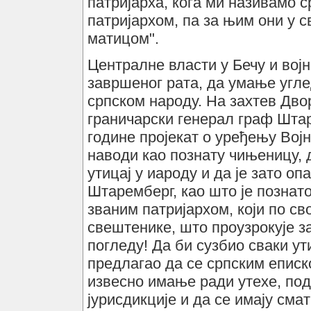
патријарха, кога ми називамо 
патријархом, па за њим они у с
матицом".
Централне власти у Бечу и вој
завршеног рата, да умање углед
српском народу. На захтев Дво
граничарски генерал граф Штар
године пројекат о уређењу Вој
наводи као познату чињеницу, 
утицај у иароду и да је зато оп
Штаремберг, као што је познато
званим патријархом, који по с
свештенике, што проузрокује з
погледу! Да би сузбио сваки ут
предлагао да се српским епис
извесно имање ради утехе, под
јурисдикције и да се имају сма