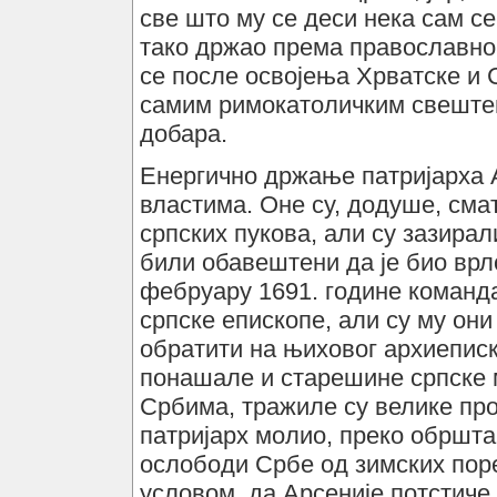
све што му се деси нека сам с
тако држао према православном
се после освојења Хрватске и 
самим римокатоличким свеште
добара.
Енергично држање патријарха А
властима. Оне су, додуше, сма
српских пукова, али су зазирали
били обавештени да је био врл
фебруару 1691. године команда
српске епископе, али су му они
обратити на њиховог архиеписк
понашале и старешине српске м
Србима, тражиле су велике прот
патријарх молио, преко обршта
ослободи Србе од зимских поре
условом, да Арсеније потстиче 