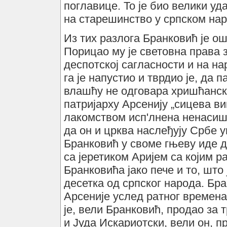
поглавице. То је био велики у
на старешинство у српском нар
Из тих разлога Бранковић је ош
Порицао му је световна права з
деспотској сагласности и на на
га је напустио и тврдио је, да
влашћу не одговара хришћанск
патријарху Арсенију „сицева в
лакомством исп'лнена ненасиште
да он и црква наслеђују Србе у
Бранковић у своме гњеву иде д
са јеретиком Аријем са којим 
Бранковића јако пече и то, што
десетка од српског народа. Бр
Арсеније услед ратног времена 
је, вели Бранковић, продао за 
и Јуда Искариотски, вели он, п