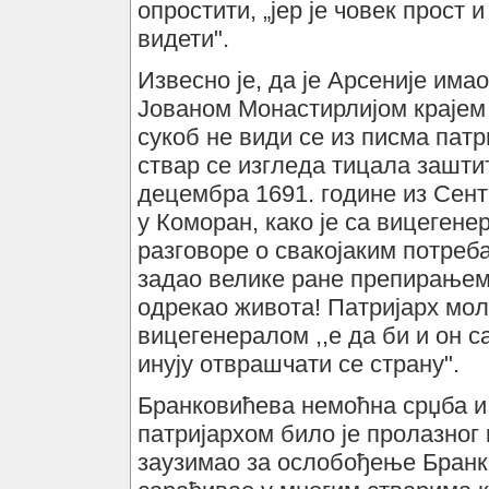
опростити, „јер је човек прост
видети".
Извесно је, да је Арсеније има
Јованом Монастирлијом крајем 1
сукоб не види се из писма пат
ствар се изгледа тицала зашти
децембра 1691. године из Сент
у Коморан, како је са вицеген
разговоре о свакојаким потреб
задао велике ране препирањем 
одрекао живота! Патријарх мол
вицегенералом ,,е да би и он 
инују отврашчати се страну".
Бранковићева немоћна срџба и
патријархом било је пролазног 
заузимао за ослобођење Бранко