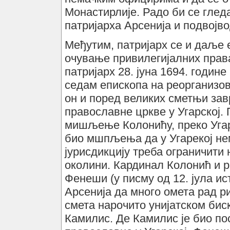
Монастирлије. Радо би се гледа
патријарха Арсенија и подвојв
Међутим, патријарх се и даље 
очување привилегијалних права
патријарх 28. јуна 1694. годин
седам епископа на реорганизов
он и поред великих сметњи зав
православне цркве у Угарској. 
мишљење Колонићу, преко Угар
био мшпљења да у Угарекој нем
јурисдикцију треба ограничити
околини. Кардинал Колонић и р
Фенеши (у писму од 12. јула ис
Арсенија да много омета рад р
смета нарочито унијатском бис
Камилис. Де Камилис је био по