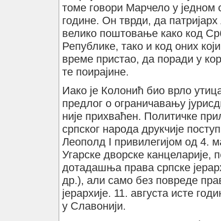
томе говори Марчело у једном 
године. Он тврди, да патријарх
велико поштовање како код Срб
Републике, тако и код оних који
време пристао, да поради у кор
те поирајине.
Иако је Колонић био врло утиц
предлог о ограничавању јурисди
није прихваћен. Политичке при
српског народа друкчије поступи
Леополд I привилегијом од 4. ма
Угарске дворске канцеларије, 
дотадашња права српске јерарх
др.), али само без повреде пр
јерархије. 11. августа исте го
у Славонији.