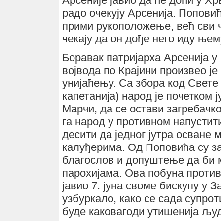
Арсеније јавио да ће доћи у Х
радо очекују Арсенија. Попови
прими рукоположење, већ сви че
чекају да он дође него иду ње
Боравак патријарха Арсенија у
војвода по Крајини произвео је
унијаћењу. Са збора код Свете
капетанија) народ је почетком 
Марчи, да се остави загребачко
га народ у противном напустити
десити да једног јутра осване 
калуђерима. Од Поповића су за
благослов и допуштење да би 
парохијама. Ова побуна против
јавио 7. јуна своме бискупу у З
узбуркало, како се сада супрот
буде каковагоди утишенија људ