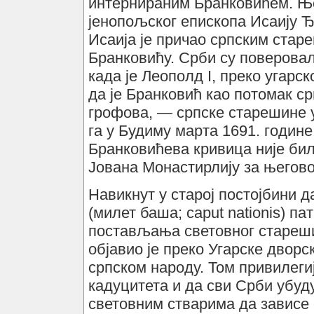
интернираним Бранковићем. Ње
јенопољског епископа Исаију Ђа
Исаија је причао српским стар
Бранковићу. Срби су поверовал
када је Леополд I, преко угарс
да је Бранковић као потомак с
грофова, — српске старешине у
га у Будиму марта 1691. године
Бранковићева кривица није бил
Јована Монастирлију за његово
Навикнут у старој постојбини 
(милет баша; caput nationis) па
постављања световног старешин
објавио је преко Угарске дворс
српском народу. Том привилегиј
кадуцитета и да сви Срби убуду
световним стварима да зависе 