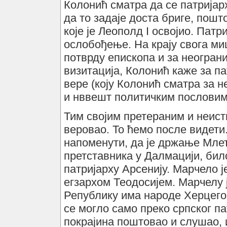
Колонић сматра да се патријар
да то задаје доста бриге, пош
које је Леополд I освојио. Патр
ослобођење. На крају свога м
потврду епископа и за неогран
визитација, Колонић каже за пат
вере (коју Колонић сматра за 
и нввешт политичким пословим
Тим својим претераним и неис
веровао. То ћемо после видети
напоменути, да је држање Мле
претставника у Далмацији, бил
патријарху Арсенију. Марчело ј
егзархом Теодосијем. Марчелу ј
Републику има народе Херцегов
се могло само преко српског пат
покрајина поштовао и слушао, и