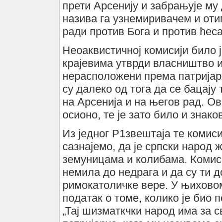
прети Арсенију и забрањује му 
назива га узнемиривачем и отим
ради против Бога и против ћеса
Неоаквистичној комисији било 
крајевима утврди власништво 
нерасположени према патријарх
су далеко од тога да се бацај
на Арсенија и на његов рад. О
осионо, те је зато било и знак
Из једног Р1звештаја те комиси
сазнајемо, да је српски народ
земуницама и колибама. Комиси
немила до недрага и да су ти
римокатоличке вере. У њихово
податак о томе, колико је био 
„Тај шизматкчки народ има за с