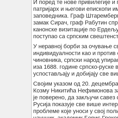
И поред те нове привилегије и 
патријарх и његови епископи им
заповедника. Граф Штаремберг
замак Сирач, граф Рабутин сп
канонске визитације по Ердељу
поступао са српским свештенст
У неравној борби за очување с
индивидуалности као и против 
чиновника, српски народ упирао
иза 1688. године српско-руске 
успостављају и добијају све в
Својим указом од 20. децембра
Козму Никитића Нефимонова за
је поверено, да закључи савез 
Русија показује све више инте
проблеме које уноси у свој пол
научник, академик Борис Греко