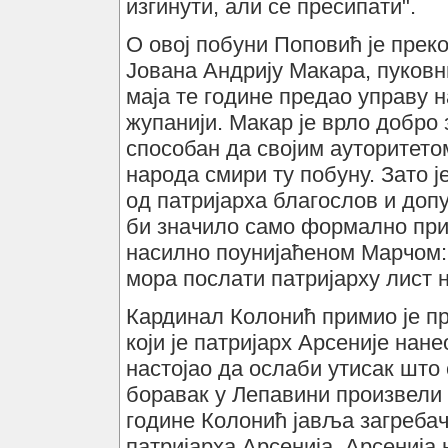
изгинути, али се пресипати".
О овој побуни Поповић је прек
Јована Андрију Макара, пуковни
маја те године предао управу 
жупанији. Макар је врло добро 
способан да својим ауторитет
народа смири ту побуну. Зато ј
од патријарха благослов и доп
би значило само формално при
насилно поунијаћеном Марчом: 
мора послати патријарху лист н
Кардинал Колонић примио је пр
који је патријарх Арсеније нан
настојао да ослаби утисак што 
боравак у Лепавини произвели у
године Колонић јавља загребач
патријарха Арсенија. Арсенија