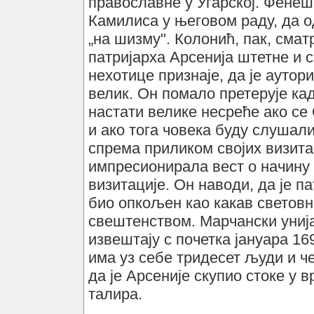
православне у Угарској. Фенеш
Камилиса у његовом раду, да о
„на шизму". Колонић, пак, смат
патријарха Арсенија штетне и 
нехотице признаје, да је аутор
велик. Он помало претерује кад
настати велике несреће ако се
и ако тога човека буду слушали
спрема приликом својих визитац
импресионирала вест о начину 
визитације. Он наводи, да је п
био опкољен као какав светов
свештенством. Марчански униј
извештају с почетка јануара 16
има уз себе тридесет људи и ч
да је Арсеније скупио стоке у
талира.