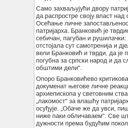
Само захваљујући двору патриј
да распростре своју власт над
Осећање личне запостављеност
патријарха. Бранковић је тврди
себичан, пагубан и рушилачки: 
отстојала сут самотренија и дје
вели Бранковић и тврди, да је п
погубна за српски народ и да 
обштими дели".
Опоро Бранковићево критикова
докуменат његове личне реакц
архиепископа у световним ства
„лакомост" за влашћу патријарх
осуђује. „Обаче же да увси, пи
ниже паки обличаваем". Све што
дужности према будућим покол