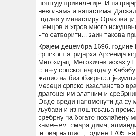
поштују привилегије. И патрија
невољама и напастима. Даскал
године у манастиру Ораховици,
Немцов и Угров много искушвни
что сатворити... заин такова при
Крајем децембра 1696. године 
српског патријарха Арсенија к
Метохијац. Метохичев исказ у 
стању српског народа у Хабзбу
жалио на безобзирност језуитс
месеци српско изасланство вра
драгоценим златним и сребрни
Овде вреди напоменути да су 
љубави и из поштовања према 
сребрну па богато позлаћену м
камењем: смарагдима, алманди
је овај натпис: „Године 1705. 