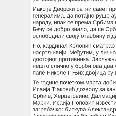
Иако је Дворски ратни савет пр
генералима, да потајно руше а
народу, ипак се према Србима 
Бечу се добро знало, да се Срб
ослободили своју отаџбину и да
Но, кардинал Колонић сматрао 
насртљивији. Међутим, у лично
достојног противника. Заслужн
нешто слично у борби ова два 
папе Николе I. Њих двојица су 
Те године почетком марта доби
Исаија Ђаковић дозволу за кан
Србије, Херцеговине, Далмациј
Марчи, Исаија Поповић извести
загребачког бискупа Александр