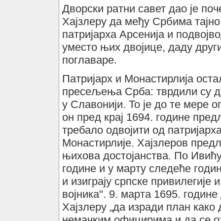
Дворски ратни савет дао је поч
Хајзлеру да међу Србима тајно
патријарха Арсенија и подвојв
уместо њих двојице, даду друг
поглаваре.
Патријарх и Монастирлија оста
пресељења Срба: тврдили су д
у Славонији. То је до те мере 
он пред крај 1694. године пред
требало одвојити од патријарх
Монастирлије. Хајзлеров предло
њихова достојанства. По Ивићу,
године и у марту следеће годин
и изиграју српске привилегије 
војника". 9. марта 1695. године
Хајзлеру „да изради план како 
немачким официрима и да се от