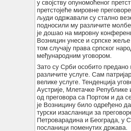
у својству опуномоћеног претст
претстојеће мировне преговор
људи одржавали су стално везе
подносили му различите молбе
је дошао на мировну конференц
Возницин унесе и српске жеље 
том случају права српског нар
међународним уговором.
Зато су Срби особито предано
различите услуге. Сам патријар
велике услуге. Тенденција уго
Аустрије, Млетачке Републике и
од преговора са Портом и да се
је Возницину било одређено да 
турски изасланици за преговор
Петроварадина и Београда, у 
посланици поменутих држава.