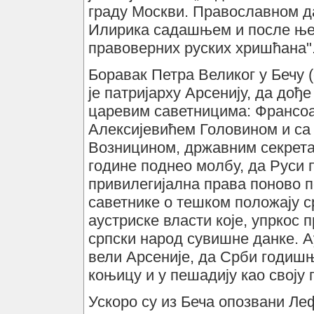
граду Москви. Православном да
Илирика садашњем и после њег
правоверних руских хришћана"
Боравак Петра Великог у Бечу (о
је патријарху Арсенију, да дођ
царевим саветницима: Франсо
Алексијевићем Головином и са
Возницином, државним секретар
године поднео молбу, да Руси 
привилегијална права поново п
саветнике о тешком положају с
аустриске власти које, упркос 
српски народ сувишне данке. Ау
вели Арсеније, да Срби годиш
коњицу и у пешадију као своју 
Ускоро су из Беча опозвани Леф