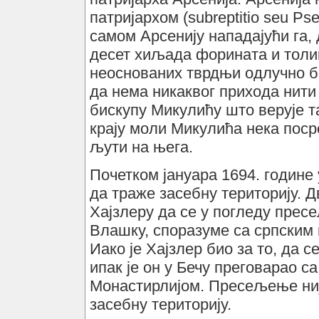
патријархом (subreptitio seu Ps
самом Арсенију нападајући га, 
десет хиљада форината и толик
неоснованих тврдњи одлучно б
да нема никаквог прихода нити
бискупу Микулићу што верује 
крају моли Микулића нека поср
љути на њега.
Почетком јануара 1694. године
да траже засебну територију. Д
Хајзлеру да се у погледу прес
Влашку, споразуме са српским 
Иако је Хајзлер био за то, да 
ипак је он у Бечу преговарао с
Монастирлијом. Пресељење ниј
засебну територију.