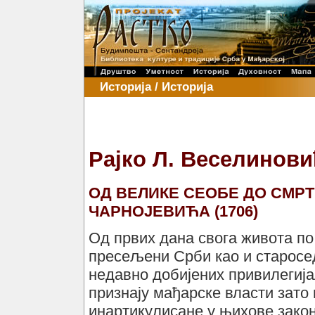
Историја / Историја
Рајко Л. Веселинови
ОД ВЕЛИКЕ СЕОБЕ ДО СМРТИ
ЧАРНОЈЕВИЋА (1706)
Од првих дана свога живота по 
пресељени Срби као и старосе
недавно добијених привилегијa
признају мађарске власти зато
инартикулисане у њихове законе