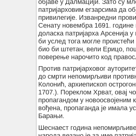
објаве у Далмацији. Зато су м
патријарховим егзарсима да об
привилегије. Изванредни пров
Сенату новембра 1691. године 
доласка патријарха Арсенија у 
би услед тога могле проистећи
био би штетан, вели Ерицо, пош
поверење нарочито код правос
Против патријарховог ауторите
до смрти непомирљиви противн
Колонић, архиепископ острогонс
1707.). Пореклом Хрват, овај ч
пропагандом у новоосвојеним 
вођена, пропаганда је имала ус
Барањи.
Шеснаест година непомирљиве 
народа везано је за име патриј