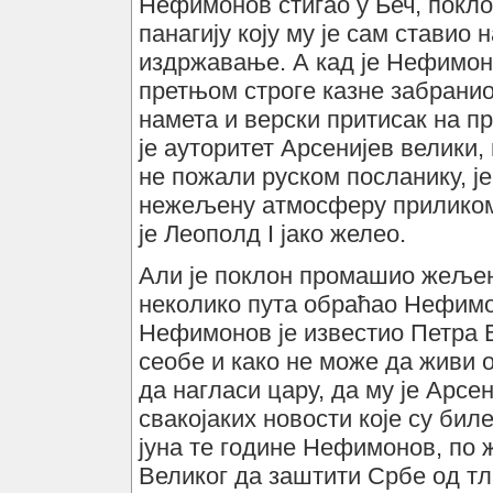
Нефимонов стигао у Беч, покло
панагију коју му је сам ставио 
издржавање. А кад је Нефимоно
претњом строге казне забранио
намета и верски притисак на пр
је ауторитет Арсенијев велики,
не пожали руском посланику, ј
нежељену атмосферу приликом 
је Леополд I јако желео.
Али је поклон промашио жељен
неколико пута обраћао Нефимо
Нефимонов је известио Петра В
сеобе и како не може да живи 
да нагласи цару, да му је Арсе
свакојаких новости које су бил
јуна те године Нефимонов, по 
Великог да заштити Србе од тл