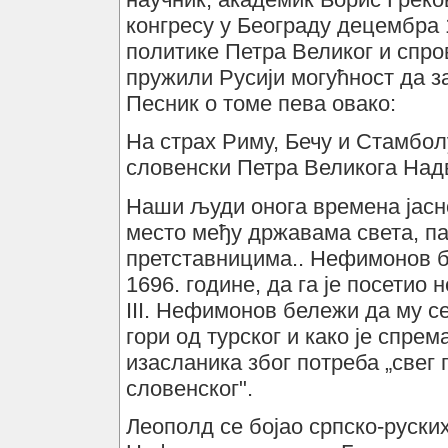
конгресу у Београду децембра 
политике Петра Великог и спр
пружили Русији могућност да з
Песник о томе пева овако:
На страх Риму, Бечу и Стамбол
словенски Петра Великога Надв
Наши људи онога времена јасно
место међу државама света, па
претставницима.. Нефимонов б
1696. године, да га је посетио 
III. Нефимонов бележи да му се
гори од турског и како је спре
изасланика због потреба „свег
словенског".
Леополд се бојао српско-руских 