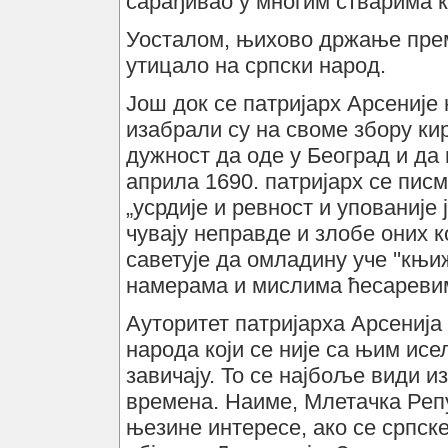
сарађивао у многим стварима ко
Уосталом, њихово држање прем
утицало на српски народ.
Још док се патријарх Арсеније
изабрали су на своме збору ки
дужност да оде у Београд и да 
априла 1690. патријарх се пис
„усрдије и ревност и упованије 
чувају неправде и злобе оних к
саветује да омладину уче ''књи
намерама и мислима ћесареви
Ауторитет патријарха Арсенија 
народа који се није са њим исел
завичају. То се најбоље види и
времена. Наиме, Млетачка Репу
њезине интересе, ако се српск