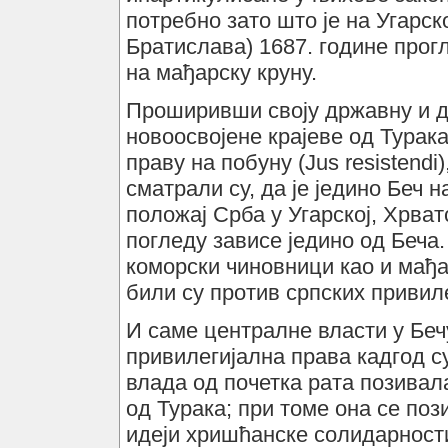
потребно зато што је на Угарс
Братислава) 1687. године про
на мађарску круну.
Проширивши своју државну и д
новоосвојене крајеве од Турак
праву на побуну (Jus resistendi
сматрали су, да је једино Беч
положај Срба у Угарској, Хрват
погледу зависе једино од Беча
коморски чиновници као и мађа
били су против српских привиле
И саме централне власти у Беч
привилегијална права кадгод су
влада од почетка рата позивал
од Турака; при томе она се поз
идеји хришћанске солидарности