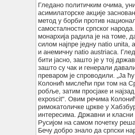
Гледано политичким очима, уни
асимилаторске акције засноване
метод у борби против национа
самосталности српског народа
монархија радила је на томе, 
силом најпре једну natio unita
и анемичну natio austriaca. Гл
бити јасно, зашто је у тој држа
зашто су чак и генерали давал
преваром је спроводили. „Ја ћ
Колонић мислећи при том на С
робље, затим просјаке и најзад 
exposcit". Овим речима Колонић
римокатоличке цркве у Хабзбу
интересима. Државни и класни 
Русијом на самом почетку реш
Бечу добро знало да српски на