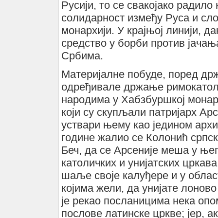
Русији, то се свакојако радило 
солидарност између Руса и сл
монархији. У крајњој линији, д
средство у борби против јачањ
Србима.
Материјалне побуде, поред држав
одређивале држање римокатол
народима у Хабзбуршкој монарх
који су скупљали патријарх Ар
уствари њему као једином архи
године жалио се Колонић српс
Беч, да се Арсеније меша у ње
католичких и унијатских цркава
шаље своје калуђере и у облас
којима жели, да унијате лонов
је рекао посланицима нека опо
послове латинске цркве; јер, а