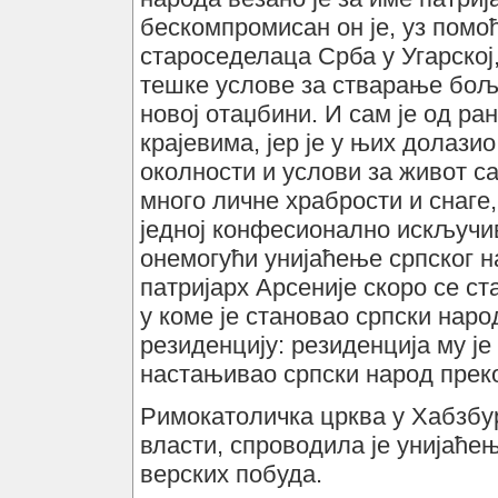
бескомпромисан он је, уз помо
староседелаца Срба у Угарској,
тешке услове за стварање боље
новој отаџбини. И сам је од ра
крајевима, јер је у њих долазио
околности и услови за живот с
много личне храбрости и снаге,
једној конфесионално искључив
онемогући унијаћење српског н
патријарх Арсеније скоро се ст
у коме је становао српски наро
резиденцију: резиденција му је 
настањивао српски народ прек
Римокатоличка црква у Хабзбу
власти, спроводила је унијаћењ
верских побуда.