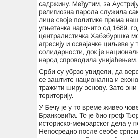
садржину. Међутим, за Аустрију
религиозна парола служила сам
лице своје политике према наш
угњетачка нарочито од 1689. г
централистичка Хабзбуршка мон
агресију и освајачке циљеве у
солидарности, док је национал
народ спроводила унијаћењем.
Срби су убрзо увидели, да вер
се заштите национална и еконо
тражити ширу основу. Зато они 
територију.
У Бечу је у то време живео чове
Бранковића. То је био гроф Ђо
историско-мемоарског дела у п
Непосредно после сеобе српски