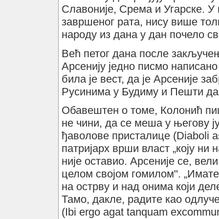
Славоније, Срема и Угарске. У 
завршеног рата, нису више тол
народу из дана у дан почело с
Већ петог дана после закључењ
Арсенију једно писмо написан
била је вест, да је Арсеније з
Русинима у Будиму и Пешти да 
Обавештен о томе, Колонић пи
не чини, да се меша у његову ј
ђаволове присталице (Diaboli a
патријарх врши власт „коју ни 
није оставио. Арсеније се, вел
целом својом гомилом". „Имате,
на острву и над онима који дел
Тамо, дакле, радите као одлуче
(Ibi ergo agat tanquam excommunic