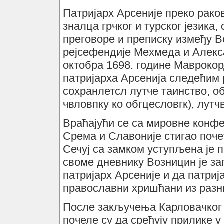
Патријарх Арсеније преко раков
зналца грчког и турског језика,
преговоре и преписку између В
рејсефендије Мехмеда и Алекс
октобра 1698. године Мавроко
патријарха Арсенија следећим р
сохранлетсл лутче таинство, о
чвловпку ко обгцесловгк), лут
Враћајући се са мировне конфе
Срема и Славоније стигао поч
Сечуј са замком уступљена је п
своме дневнику Возницин је зап
патријарх Арсеније и да патри
православни хришћани из разн
После закључења Карловачког 
почеле су да сређују прилике 