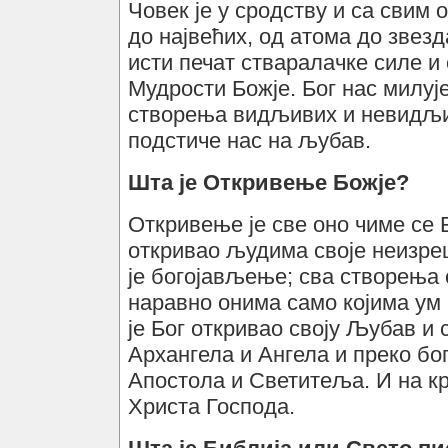
Човек је у сродству и са свим
до највећих, од атома до звезд
исти печат стваралачке силе и 
Мудрости Божје. Бог нас милу
створења видљивих и невидљи
подстиче нас на љубав.
Шта је Откривење Божје?
Откривење је све оно чиме се 
откривао људима своје неизрец
је богојављење; сва створења с
наравно онима само којима ум 
је Бог откривао своју Љубав и 
Архангела и Ангела и преко бо
Апостола и Светитеља. И на кр
Христа Господа.