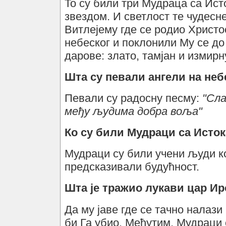
То су били три Мудраца са Ист
звездом. И светлост те чудесн
Витлејему где се родио Христ
небеског и поклонили Му се д
дарове: злато, тамјан и измирн
Шта су певали ангели на неб
Певали су радосну песму:
"Сла
међу људима добра
воља"
Ко су били Мудраци са Исто
Мудраци су били учени људи к
предсказивали будућност.
Шта је тражио лукави цар И
Да му јаве где се тачно налаз
би Га убио. Међутим, Мудраци 