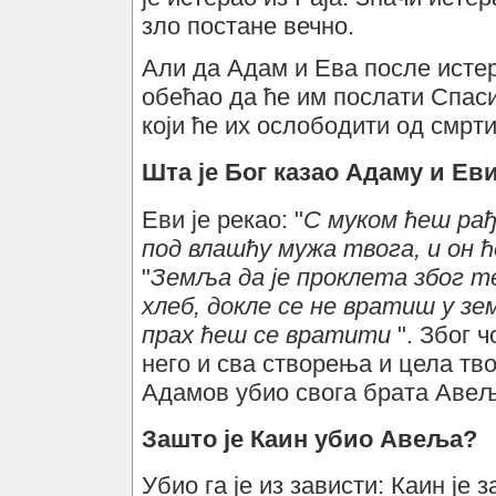
зло постане вечно.
Али да Адам и Ева после истер
обећао да ће им послати Спас
који ће их ослободити од смрти
Шта је Бог казао Адаму и Еви
Еви је рекао: "
С муком ћеш рађ
под влашћу мужа твога, и он 
"
Земља да је проклета због те
хлеб, докле се не вратиш у зем
прах ћеш се вратити
". Због 
него и сва створења и цела тво
Адамов убио свога брата Авељ
Зашто је Каин убио Авеља?
Убио га је из зависти: Каин је