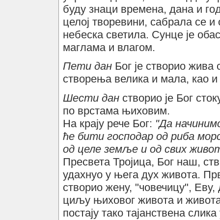
буду знаци времена, дана и го
целој творевини, сабрала се и 
небеска светила. Сунце је оба
маглама и влагом.
Пети дан
Бог је створио жива 
створења велика и мала, као и
Шести дан
створио је Бог сто
по врстама њиховим.
На крају рече Бог:
"Да начинимо
ће бити господар од риба морс
од целе земље и од свих живо
Пресвета Тројица, Бог наш, ств
удахнуо у њега дух живота. Прв
створио жену, "човечицу", Еву,
циљу њиховог живота и живота
постају тако тајанствена слика