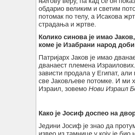
његову веру, па кад се он показ
обдарио великим и светим пот
потомак по телу, а Исакова жр
страдања и жртве.
Колико синова је имао Јаков,
коме је Изабрани народ доби
Патријарх Јаков је имао двана
дванаест племена Израилових.
зависти продала у Египат, али 
све Јаковљеве потомке. И ми х
Израил, зовемо
Нови Израил Б
Како је Јосиф доспео на дво
Једини Јосиф је знао да протум
извео из тамнице у коју је био