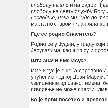
слободу на зло и на радост ђав
слободу на свету службу Богу 
Господње, нека ми буде по твој
марта по старом (7. априла по
Где се родио Спаситељ?
Родио се у Јудеји, у граду који
Јерусалима, као што су и прор
Шта значи име Исус?
Име Исус је с неба даровано и
упућеним чедној Деви Марији:
узвишеније од сваког имена, бе
створење не може спасти. Име
Ко је први посетио и препоз