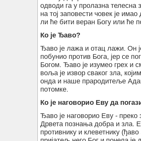
одводи га у пролазна телесна 
на тој заповести човек је имао
ли ће бити веран Богу или ће 
Ко је Ђаво?
Ђаво је лажа и отац лажи. Он 
побунио против Бога, јер се по
Богом. Ђаво је изумео грех и с
воља је извор сваког зла, који
онда и наше прародитеље Адам
потомке.
Ко је наговорио Еву да погаз
Ђаво је наговорио Еву
-
преко 
Дрвета познања добра и зла. 
противнику и клеветнику (ђаво 
пријатељ него Бог и почела је 