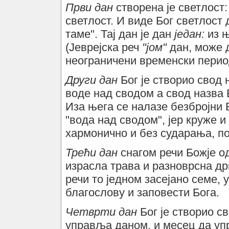
Први дан
створена је светлост:
светлост. И виде Бог светлост 
таме". Тај дан је дан
један:
из њ
(Јеврејска реч
"јом"
дан, може 
неограничени временски период
Други дан
Бог је створио свод 
воде над сводом а свод назва 
Иза њега се налазе безбројни 
"вода над сводом", јер круже и
хармонично и без сударања, по
Трећи дан
снагом речи Божје о
израсла трава и разноврсна др
речи то једном засејано семе, 
благослову и заповести Бога.
Четврти дан
Бог је створио с
управља даном, и месец да упр