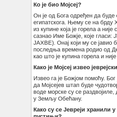
Ко је био Мојсеј?
Он је од Бога одређен да буде
египатскога. Њему се на брду 
из купине која је горела а није
сазнао Име Божје, које гласи:
Ј
ЈАХВЕ). Онај који му се јавио б
последња времена родио од Дев
као што је купина горела и ниј
Како је Мојсеј извео јеврејс
Извео га је Божјом помоћу. Бог
да Мојсејев штап буде чудотво
воде морске су се раздвојиле, 
у Земљу Обећану.
Како су се Јевреји хранили 
пустињи?