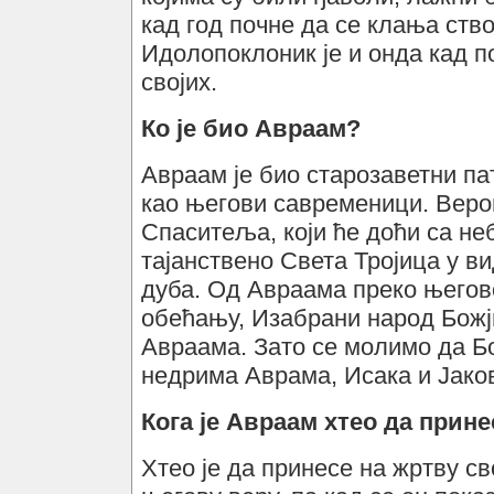
кад год почне да се клања ств
Идолопоклоник је и онда кад п
својих.
Ко је био Авраам?
Авраам је био старозаветни па
као његови савременици. Верова
Спаситеља, који ће доћи са не
тајанствено Света Тројица у ви
дуба. Од Авраама преко његов
обећању, Изабрани народ Божј
Авраама. Зато се молимо да Бо
недрима Аврама, Исака и Јако
Кога је Авраам хтео да прине
Хтео је да принесе на жртву св