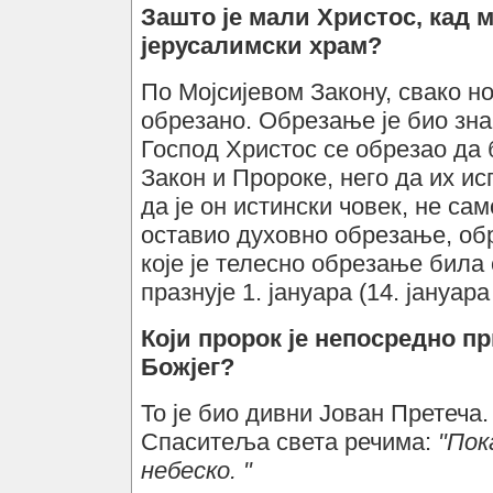
Зашто је мали Христос, кад м
јерусалимски храм?
По Мојсијевом Закону, свако н
обрезано. Обрезање је био зна
Господ Христос се обрезао да 
Закон и Пророке, него да их и
да је он истински човек, не са
оставио духовно обрезање, обр
које је телесно обрезање бил
празнује 1. јануара (14. јануар
Који пророк је непосредно п
Божјег?
То је био дивни Јован Претеча
Спаситеља света речима:
"Пок
небеско. "