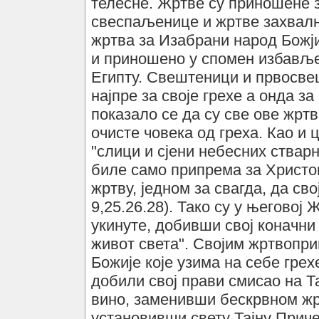
телесне. Жртве су приношене з
свеспаљенице и жртве захвалне
жртва за Изабрани народ Божји
и приношено у спомен избавље
Египту. Свештеници и првосве
најпре за своје грехе а онда за 
показало се да су све ове жрт
очисте човека од греха. Као и 
"слици и сјени небесних стварно
биле само припрема за Христов
жртву, једном за свагда, да св
9,25.26.28). Тако су у његовој
укинуте, добивши свој коначни 
живот света". Својим жртвопр
Божије које узима на себе грех
добили свој прави смисао на Та
вино, заменивши бескрвном жр
установивши свету Тајну Прич