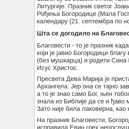
Литургије. Празник светог Јоак
Рођења Богородице (Мала Госпо
календару (21. септембра по н
Шта се догодило на Благове
Благовести - то је празник кад
који је јавио Богородици благу
(без мушкарца) и родити Сина 
Исус Христос.
Пресвета Дева Марија је прист
Архангела. Јер она се тајно за
а то је знао само Бог, њен тоб
знала из Библије да се и ђаво 
Зато није била лаковерна, као
На празник Благовести, Богор
исправила Евин грех непослушн