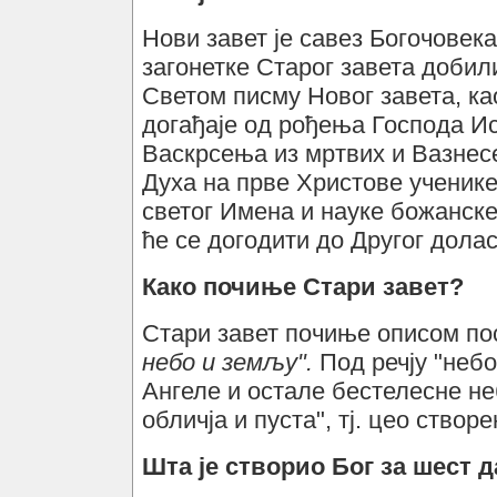
Нови завет је савез Богочовек
загонетке Старог завета добили
Светом писму Новог завета, ка
догађаје од рођења Господа Ис
Васкрсења из мртвих и Вазнесе
Духа на прве Христове ученик
светог Имена и науке божанске
ће се догодити до Другог дола
Како почиње Стари завет?
Стари завет почиње описом пос
небо и земљу".
Под речју "небо
Ангеле и остале бестелесне н
обличја и пуста", тј. цео створ
Шта је створио Бог за шест 