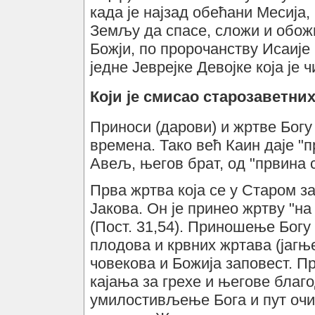
када је најзад обећани Месија
Земљу да спасе, сложи и обож
Божји, по пророчанству Исаије 
једне Јеврејке Девојке која је ч
Који је смисао старозаветни
Приноси (дарови) и жртве Богу
времена. Тако већ Каин даје "
Авељ, његов брат, од "првина ст
Прва жртва која се у Старом з
Јакова. Он је принео жртву "на
(Пост. 31,54). Приношење Бог
плодова и крвних жртава (јагње
човекова и Божија заповест. П
кајања за грехе и његове благ
умилостивљење Бога и пут оч