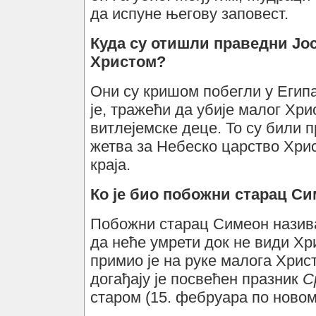
да испуне његову заповест.
Куда су отишли праведни Јо
Христом?
Они су кришом побегли у Египа
је, тражећи да убије малог Хр
витлејемске деце. То су били п
жетва за Небеско царство Хрис
краја.
Ко је био побожни старац С
Побожни старац Симеон назива
да неће умрети док не види Хр
примио је на руке малога Хрис
догађају је посвећен празник
С
старом (15. фебруара по новом