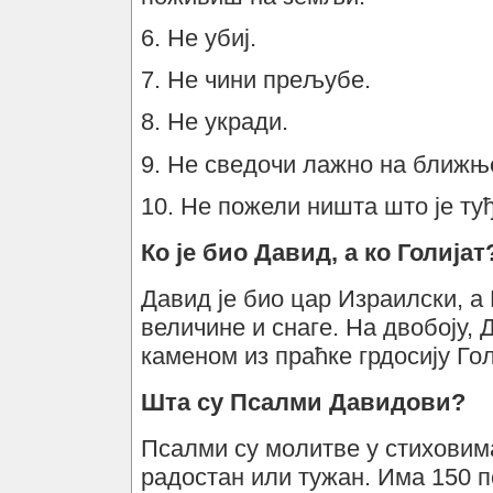
6. Не убиј.
7. Не чини прељубе.
8. Не укради.
9. Не сведочи лажно на ближње
10. Не пожели ништа што је туђ
Ко је био Давид, а ко Голијат
Давид је био цар Израилски, а 
величине и снаге. На двобоју, 
каменом из праћке грдосију Гол
Шта су Псалми Давидови?
Псалми су молитве у стиховима
радостан или тужан. Има 150 