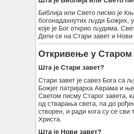
Шта је Библија или Свето п
Библија или Свето писмо је Књ
богонадахнутих људи Божјих, у 
које је Бог открио људима. Св
Дели се на Стари завет и Нови 
Oткривење у Старом 
Шта је Стари завет?
Стари завет је савез Бога са 
Божјег патријарха Аврама и ње
Светом писму Старог завета, ка
од стварања света, па до рођењ
створен, и ради кога су се сви
Христа.
Шта је Нови завет?