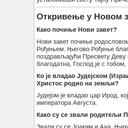
Откривење у Новом 
Како почиње Нови завет?
Нови завет почиње родословом
Рођењем. Његово Рођење благ
поздрављајући Пресвету Деву 
благодатна, Господ је с тобом,
Ко је владао Јудејском (Изр
Христос родио на земљи?
Јудејом је владао цар Ирод, ко
императора Августа.
Како су се звали родитељи 
Звали су се Јоаким и Ана. Њи