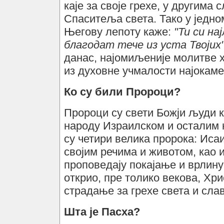
каје за своје грехе, у другима
Спаситеља света. Тако у једном
Његову лепоту каже:
"Ти си н
благодат тече из уста Твојих"
данас, најомиљеније молитве х
из духовне учмалости најокам
Ко су били Пророци?
Пророци су свети Божји људи 
народу Израилском и осталим 
су четири велика пророка: Исаи
својим речима и животом, као и
проповедају покајање и врлину
открио, пре толико векова, Хр
страдање за грехе света и сла
Шта је Пасха?