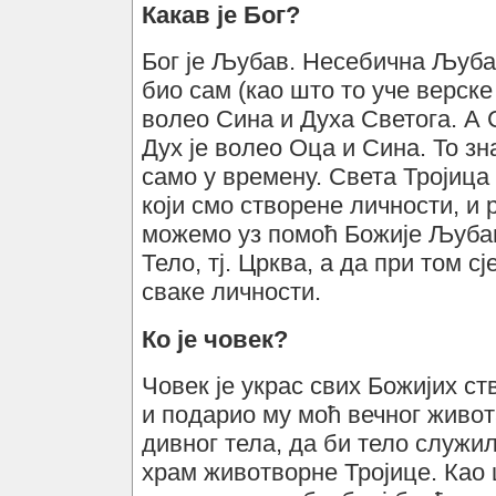
Какав је Бог?
Бог је Љубав. Несебична Љубав
био сам (као што то уче верске
волео Сина и Духа Светога. А 
Дух је волео Оца и Сина. То зн
само у времену. Света Тројица
који смо створене личности, и
можемо уз помоћ Божије Љубав
Тело, тј. Црква, а да при том 
сваке личности.
Ко је човек?
Човек је украс свих Божијих ст
и подарио му моћ вечног живот
дивног тела, да би тело служил
храм животворне Тројице. Као ш