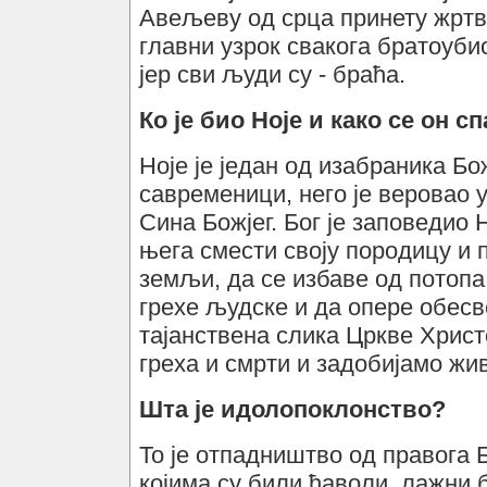
Авељеву од срца принету жртву.
главни узрок свакога братоуби
јер сви људи су - браћа.
Ко је био Ноје и како се он с
Ноје је један од изабраника Бо
савременици, него је веровао 
Сина Божјег. Бог је заповедио Н
њега смести своју породицу и 
земљи, да се избаве од потопа
грехе људске и да опере обесв
тајанствена слика Цркве Христ
греха и смрти и задобијамо жив
Шта је идолопоклонство?
То је отпадништво од правога 
којима су били ђаволи, лажни 