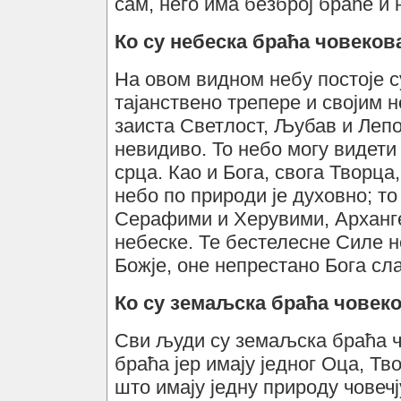
сам, него има безброј браће и 
Ко су небеска браћа човеков
На овом видном небу постоје с
тајанствено трепере и својим 
заиста Светлост, Љубав и Лепот
невидиво. То небо могу видети
срца. Као и Бога, свога Творца
небо по природи је духовно; то
Серафими и Херувими, Арханге
небеске. Те бестелесне Силе н
Божје, оне непрестано Бога сл
Ко су земаљска браћа човек
Сви људи су земаљска браћа ч
браћа јер имају једног Оца, Тв
што имају једну природу човеч