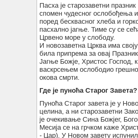
Пасха је старозаветни празник 
спомен чудесног ослобођења из 
поред бесквасног хлеба и горко
пасхално јагње. Тиме су се сећ
Црвено море у слободу.
И новозаветна Црква има своју 
била припрема за овај Празник
Јагње Божје, Христос Господ, к
васкрсењем ослободио грешно 
окова смрти.
Где је пуноћа Старог Завета?
Пуноћа Старог завета је у Ново
целина, а ни старозаветни Зак
је очекивање Сина Божјег, Бог
Месија се на грчком каже Христ
-
Цар). У Новом завету испунил