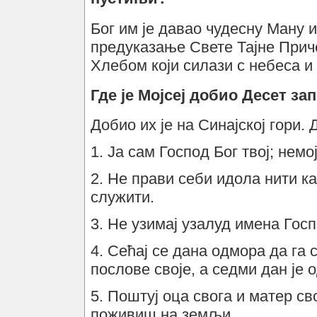
Бог им је давао чудесну Ману и
предуказање Свете Тајне При
Хлебом који силази с небеса и 
Где је Мојсеј добио Десет за
Добио их је на Синајској гори.
1. Ја сам Господ Бог твој; нем
2. Не прави себи идола нити к
служити.
3. Не узимај узалуд имена Госп
4. Сећај се дана одмора да га 
послове своје, а седми дан је 
5. Поштуј оца свога и матер сво
поживиш на земљи.