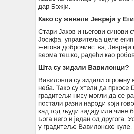
дар Божји.
Како су живели Јевреји у Ег
Стари Јаков и његови синови с
Јосифа, управитеља целе егип
његова доброчинства, Јевреји 
веома тешко, радећи као робов
Шта су зидали Вавилонци?
Вавилонци су зидали огромну к
неба. Тако су хтели да пркосе Б
градитељи нису могли да се раз
постали разни народи који гово
кад год људи зидају или чине 
Бога него и један од другога.
у градитеље Вавилонске куле.