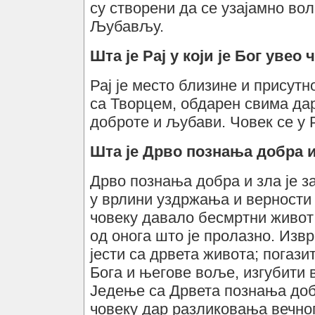
су створени да се узајамно во
Љубављу.
Шта је Рај у који је Бог увео
Рај је место близине и присутно
са Творцем, обдарен свима да
доброте и љубави. Човек се у 
Шта је Дрво познања добра и
Дрво познања добра и зла је за
у врлини уздржања и верности
човеку давало бесмртни живот 
од онога што је пролазно. Извр
јести са дрвета живота; погазит
Бога и његове воље, изгубити 
Једење са Дрвета познања доб
човеку дар разликовања вечног 