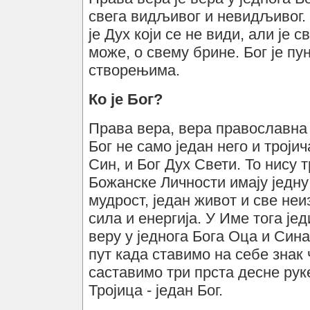
свега видљивог и невидљивог. Б
је Дух који се не види, али је с
може, о свему брине. Бог је п
створењима.
Ко је Бог?
Права вера, вера православна 
Бог не само један него и тројич
Син, и Бог Дух Свети. То нису т
Божанске Личности имају једну 
мудрост, један живот и све не
сила и енергија. У Име тога је
веру у једнога Бога Оца и Син
пут када ставимо на себе знак 
саставимо три прста десне рук
Тројица - један Бог.