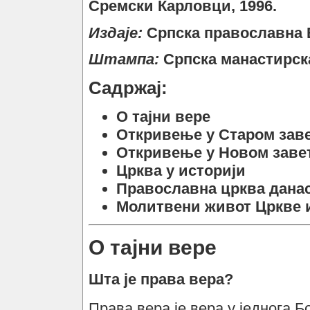
Сремски Карловци, 1996.
Издаје:
Српска православна 
Штампа:
Српска манастирск
Садржај:
О тајни вере
Откривење у Старом зав
Откривење у Новом заве
Црква у историји
Православна црква дана
Молитвени живот Цркве 
О тајни вере
Шта је права вера?
Права вера је вера у једнога Б