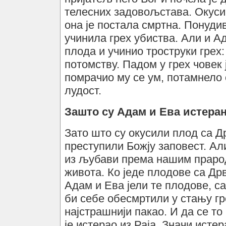
телесних задовољстава. Окус
она је постала смртна. Понуди
учинила грех убиства. Али и А
плода и учинио троструки грех
потомству. Падом у грех човек 
помрачио му се ум, потамнело 
лудост.
Зашто су Адам и Ева истеран
Зато што су окусили плод са Д
преступили Божју заповест. Али
из љубави према нашим прарод
живота. Ко једе плодове са Др
Адам и Ева јели те плодове, с
би себе обесмртили у стању гр
најстрашнији пакао. И да се то
је истерао из Раја. Значи истер