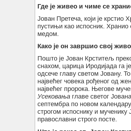
Где је живео и чиме се хран
Јован Претеча, који је крстио Х
пустињи као испосник. Храни
медом.
Како је он завршио свој живо
Пошто је Јован Крститељ прек
снахом, царица Иродијада га је
одсече главу светом Јовану. То
највећег човека рођеног од же
највећег пророка. Његове муче
Усековања
главе светог Јована
септембра по новом календару
строгом испоснику и мученику 
православни строго посте.