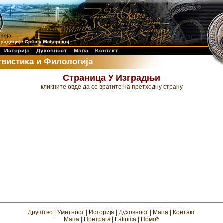
гвистика и Филологија
Страница У Изградњи
кликните овде да се вратите на претходну страну
Друштво
|
Уметност
|
Историја
|
Духовност
|
Мапа
|
Контакт
Мапа
|
Претрага
|
Latinica
|
Помоћ