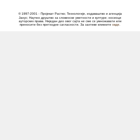
© 1997-2001 -
Пројекат Растко; Технологије, издаваштво и агенција
Јанус; Научно друштво за словенске уметности и културе; носиоци
ауторских права.
Ниједан део овог сајта не сме се умножавати или
преносити без претходне сагласности. За захтеве кликните
овде
.