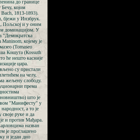
пенина до границе
 Бечу, којом
Bach, 1813-1893).
, бјежи у Инзбрук.
ј, Пољској и у оним
ком доминацијом. У
на "Демократска
 Maninom, којему је
мазео (Тоmaseo
оша Кошута (Коssuth
то ће нешто касније
изације цара.
евљено су пристали
летићем на челу,
ма жељену слободу.
луционарни према
одностима
ановништво) што је
овом "Манифесту" у
 народност, а то је
 своје руке и да
је и против Мађара.
Карловцима назван
јем је проглашено
чку и један дио