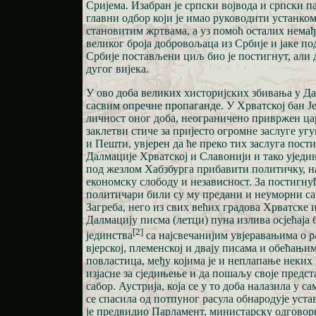
Сријема. Изабран је српски војвода и српски па
главни одбор који је имао руководити устанко
становитим жртвама, а уз помоћ осталих нема
великог броја добровољаца из Србије и јаке п
Србије постављени циљ био је постигнут, али 
дугог вијека.
У ово доба великих хисторијских збивања у Да
сасвим опречне пропаганде. У Хрватској бан Ј
личност оног доба, неограничено привржен цар
заклетви стиче за пријесто огромне заслуге у
и Пешти, увјерен да ће преко тих заслуга пост
Далмације Хрватској и Славонији и тако уједи
под жезлом Хабзбурга прибавити политичку, 
економску слободу и независност. За постигну
политичари били су му предани и неуморни са
Загреба, него из свих већих градова Хрватске 
Далмацију писма (летци) пуна излива осјећаја 
[2]
јединства
са најсвечанијим увјеравањима о 
вјерској, племенској и двају писама и обећањи
повластица, међу којима је и неплапање неких 
изјасне за сједињење и да пошаљу своје предс
сабор. Аустрија, која се у то доба налазила у с
се спасила од потпуног расула обнародује устав
је предвидио Парламент, министарску одговор