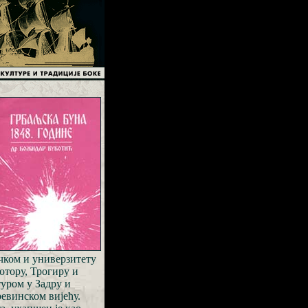
ечком и универзитету
Котору, Трогиру и
туром у Задру и
ревинском вијећу.