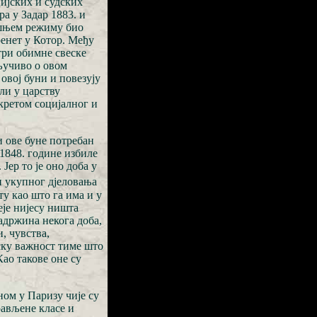
ијских и судских
ра у Задар 1883. и
дашњем режиму био
ренет у Котор. Међу
три обимне свеске
кључиво о овом
 овој буни и повезују
али у царству
кретом социјалног и
и ове буне потребан
 1848. године избиле
Јер то је оно доба у
 и укупног дјеловања
ту као што га има и у
је нијесу ништа
адржина некога доба,
, чувства,
ску важност тиме што
Као такове оне су
ом у Паризу чије су
рављене класе и