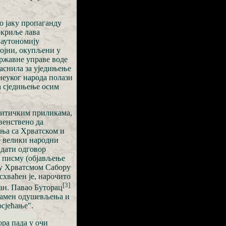
 јаку пропаганду
окриље лава
а аутономију
ојни, окупљени у
ржавне управе воде
јаснила за уједињење
неуког народа полази
за сједињење осим
литичким приликама,
венствено да
ња са Хрватском и
је велики народни
 дати одговор
 писму (објављење
ору Хрватсмом Сабору
схваћен је, нарочито
[3]
ан. Павао Буторац
 пламен одушевљења и
осјећање".
ора пада у очи