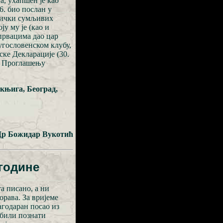
а, ухапшен је као
6. био послан у
итички сумљивих
ју му је (као и
првацима дао цар
Југословенском клубу,
ке Декларације (30.
 у Проглашењу
 књига, Београд,
Др Божидар Вукотић
 године
а писано, а ни
орава. За вријеме
агодаран посао из
 били познати