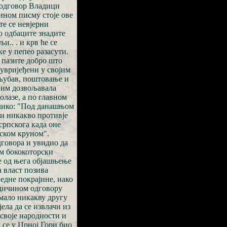
 одговор Владици
ином писму стоје ове
те се невјерни
ро одбаците знадите
.. . и крв ће се
е у пепео разасути.
 пазите добро што
 увријеђени у својим
љубав, поштовање и
 им дозвољавала
олазе, а по главном
олико: "Под данашњом
ми никакво противје
српскога када оне
рском круном".
дговора и увидио да
м бококоторски
 је од њега објашњење
а власт позива
једне покрајине, иако
адичином одговору
 имало никакву другу
јела да се извлачи из
 своје народности и
у се у Црној Гори био