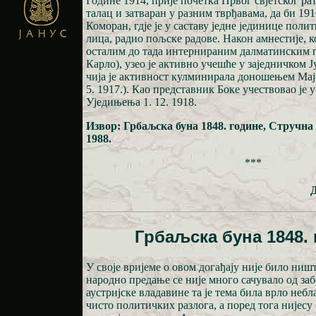
Године 1914, прије почетка Првог свјетског рат
талац и затваран у разним тврђавама, да би 191
Коморан, гдје је у саставу једне јединице пол
лица, радио пољске радове. Након амнестије, ко
осталим до тада интернираним далматинским 
Карло), узео је активно учешће у заједничком 
чија је активност кулминирала доношењем Мајс
5. 1917.). Као представник Боке учествовао је
Уједињења 1. 12. 1918.
Извор: Грбаљска буна 1848. године, Стручна
1988.
***
Грбаљска буна 1848.
У своје вријеме о овом догађају није било ништ
народно предање се није много сачувало од заб
аустријске владавине та је тема била врло небл
чисто политичких разлога, а поред тога нијесу