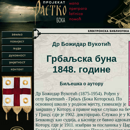
Др Божидар Вукотић
Грбаљска буна
1848. године
Биљешка о аутору
Др Божидар Вукотић (1875-1954). Рођен у
селу Братешић - Грбаљ (Бока Которска). По
основној школи у родном мјесту, гимназију је
завршио у Котору, а правне науке слушао на б
у Грацу, гдје је 1902. докторирао. Служио је у 
Бенковцу као судија, а касније се бавио адвока
Котору, гдје је 1911. изабран за посланика у Ца