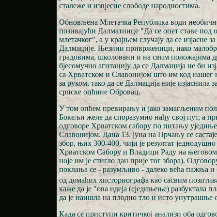
сталеже и извјесне слободе народностима.
Обновљена Млетачка Република води необично
позивајући Далматинце "Да се опет ставе под 
млетачког", а у крајњем случају да се изјасне з
Далмације. Њезини приврженици, иако малобр
градовима, школовани и на свим положајима д
бјесомучно агитацију да се Далмација не би из
са Хрватском и Славонијом што им код нашег 
за руком, тако да се Далмација није изјаснила 
српске опћине Обровац.
У том опћем превирању и јако замагљеним по
Бокељи желе да споразумно нађу свој пут, а пр
одговоре Хрватском сабору по питању уједиње
Славонијом. Дана 13. јуна на Прчању се саста
збор, њих 300-400, чији је резултат једнодушно
Хрватском Сабору и Владици Раду на његовом
ноје им је стигло дан прије тог збора). Одгов
поклања се - разумљиво - далеко већа пажња и 
од домаћих хисториографа као сасвим позитив
каже да је "ова идеја (сједињење) разбуктала
да је наишла на плодно тло и исто унутрашње 
Када се приступи критичкој анализи оба одгов