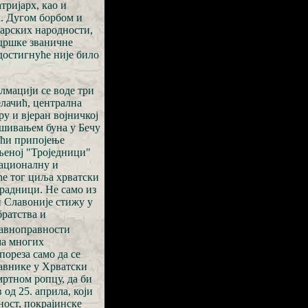
тријарх, као и
м. Дугом борбом и
ђарских народности,
одршке званичне
достигнуће није било
лмацији се воде три
елачић, централна
у и вјеран војничкој
гушивањем буна у Бечу
ићи припојење
њеној "Троједници"
националну и
ће тог циља хрватски
радници. Не само из
и Славоније стижу у
братства и
равноправности
ма многих
пореза само да се
тавнике у Хрватски
амртном ропцу, да би
 од 25. априла, који
ност, покрајинске