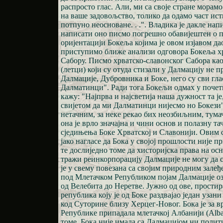
распросто глас. Али, ми са своје стране морамо
на ваше задовољство, толико да одамо част исти
потпуно неосноване. . .". Владика је дакле нап
написати оно писмо погрешно обавијештен о 
оријентацији Бокеља којима је овом изјавом д
приступимо ближе анализи одговора Бокеља х
Сабору. Писмо хрватско-славонског Сабора као
(летци) који су отуда стизали у Далмацију не 
Далмације, Дубровника и Боке, него су сви гла
Далматинци". Ради тога Бокељи одмах у почет
кажу: "Најпрва и најсветија наша дужност та је
свијетом да ми Далматинци нијесмо но Бокези
нетачним, за неке рекао бих неозбиљним, тума
она је врло значајна и чини основ и полазну т
сједињења Боке Хрватској и Славонији. Овим 
јако нагласе да Бока у својој прошлости није 
те дослиједно томе да хисторијска права на ос
тражи реинкорпорацију Далмације не могу да с
је у свему повезана са својим природним залеђ
под Млетачком Републиком појам Далмације оз
од Велебита до Неретве. Јужно од ове, простир
република коју је од Боке раздвајао један узани
код Суторине близу Херцег-Новог. Бока је за 
Републике припадала млетачкој Албанији (Аlban
томе, Бока није имала са Далмацијом ни поли