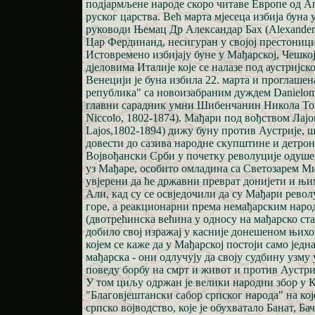
подјармљене народе скоро читаве Европе од А
руског царства. Већ марта мјесеца избија буна у
руководи Њемац Др Александар Бах (Alexander 
Цар Фердинанд, несигуран у својој престоници
Истовремено избијају буне у Мађарској, Чешко
дјеловима Италије које се налазе под аустријс
Венецији је буна избила 22. марта и проглаше
република" са новоизабраним дуждем Danielom
главни сарадник умни Шибенчанин Никола То
Niccolo, 1802-1874). Мађари под вођством Лај
Lajos,1802-1894) дижу буну против Аустрије, ш
довести до сазива народне скупштине и детрон
Војвођански Срби у почетку револуције одуш
уз Мађаре, особито омладина са Светозарем Ми
увјерени да ће државни преврат донијети и њи
Али, кад су се освједочили да су Мађари рево
горе, а реакционарни према немађарским нар
(двотрећинска већина у односу на мађарско ст
добило свој изражај у касније донешеном њих
којем се каже да у Мађарској постоји само једна
мађарска - они одлучују да своју судбину узму у
поведу борбу на смрт и живот и против Аустри
У том циљу одржан је велики народни збор у 
"Благовјештански сабор српског народа" на ко
српско војводство, које је обухватало Банат, Ба