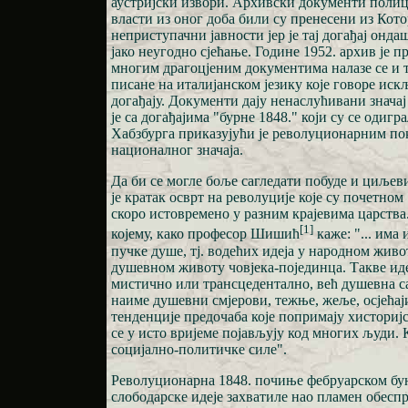
аустријски извори. Архивски документи полиц
власти из оног доба били су пренесени из Кото
неприступачни јавности јер је тај догађај он
јако неугодно сјећање. Године 1952. архив је п
многим драгоцјеним документима налазе се и 
писане на италијанском језику које говоре ис
догађају. Документи дају ненаслућивани значај
је са догађајима "бурне 1848." који су се одигр
Хабзбурга приказујући је револуционарним по
националног значаја.
Да би се могле боље сагледати побуде и циљев
је кратак осврт на револуције које су почетном
скоро истовремено у разним крајевима царства. 
[1]
којему, како професор Шишић
каже: "... има
пучке душе, тј. водећих идеја у народном живо
душевном животу човјека-појединца. Такве иде
мистично или трансцедентално, већ душевна с
наиме душевни смјерови, тежње, жеље, осјећаји
тенденције предочаба које попримају хисториј
се у исто вријеме појављују код многих људи. 
социјално-политичке силе".
Револуционарна 1848. почиње фебруарском бун
слободарске идеје захватиле нао пламен обесп