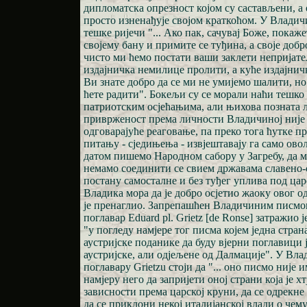
дипломатска опрезност којом су састављени, а
просто изненађује својом краткоћом. У Владич
тешке ријечи "... Ако пак, сачувај Боже, покаже
својему бану и примите се туђина, а своје доб
чисто ми ћемо постати ваши заклети непријатељи
издајничка немилице пролити, а куће издајничк
Ви знате добро да се ми не умијемо шалити, но
ћете радити". Бокељи су се морали наћи тешко
патриотским осјећањима, али њихова позната 
приврженост према личности Владичиној није
одговарајуће реаговање, па преко тога ћутке пр
питању - сједињења - извјештавају га само ов
датом пишемо Народном сабору у Загребу, да 
немамо соединити се свием државама славено-
постану самосталне и без туђег уплива под ца
Владика мора да је добро осјетио жаоку овог о
је пренаглио. Запрепашћен Владичиним писмо
поглавар Eduard pl. Grietz [de Ronse] затражио
"у погледу намјере тог писма којем једна стран
аустријске поданике да буду вјерни поглавици 
аустријске, али одјељене од Далмације". У Вл
поглавару Grietzu стоји да "... оно писмо није
намјеру него да запријети оној страни која је хт
зависности према царској круни, да се одрекне
да се приклони некој италијанској влади о чем