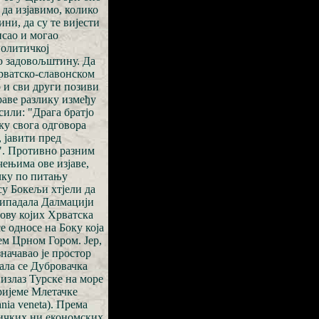
 да изјавимо, колико
ни, да су те вијести
исао и могао
политичкој
ао задовољштину. Да
рватско-славонском
 и сви други позиви
праве разлику између
сили: "Драга братјо
ку свога одговора
, јавити пред
". Противно разним
чењима ове изјаве,
ачку по питању
су Бокељи хтјели да
припадала Далмацији
нову којих Хрватска
е односе на Боку која
ем Црном Гором. Јер,
начавао је простор
ала се Дубровачка
 излаз Турске на море
вријеме Млетачке
ia veneta). Према
тичких ни економских