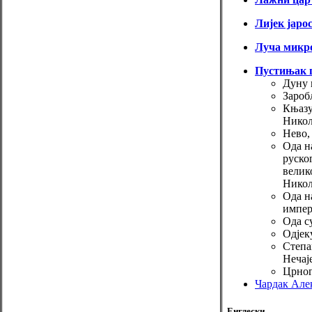
Лијек јаро
Луча микр
Пустињак 
Дуну в
Зароб
Књазу
Никол
Нево, 
Ода н
руско
велик
Никол
Ода н
импер
Ода с
Одјеку
Степа
Нечај
Црног
Чардак Але
Енглески