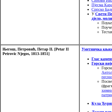
Синови Ив
Пјесма Кар
Српско Бад
У
Свети Пе
дјело, мол
Поуке
Поуче
Теста
Његош, Петровић, Петар II. [Petar II
Уметничка књи
Petrovic Njegos, 1813-1851]
Глас каме
Горски виј
Горск
Антол
песни
Посве
(фраг
химни
патри
Кула Ђур
Лажни цар