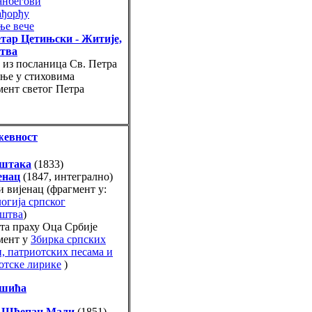
анбегови
ађорђу
ње вече
тар Цетињски - Житије,
итва
 из посланица Св. Петра
ње у стиховима
мент светог Петра
жевност
нштака
(1833)
енац
(1847, интегрално)
и вијенац (фрагмент у:
огија српског
штва
)
та праху Оца Србије
мент у
Збирка српских
, патриотских песама и
отске лирике
)
ишића
 Шћепан Мали
(1851)