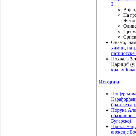
I
Војво
На гр
Њего
Олив
Пјесм
Српск
Онамо, 'на
химни, пат
патриотске
Похвала Зет
Царице" (у
краљу Јова
Историја
Повјерљива
Карађорђев
братске са
Порука Але
обазривост 
Бугарској
Прокламаци
анексије Б