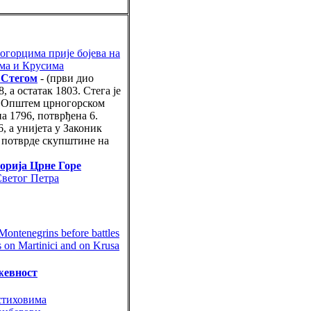
огорцима прије бојева на
ма и Крусима
 Стегом
- (први дио
, а остатак 1803. Стега је
а Општем црногорском
на 1796, потврђена 6.
6, а унијета у Законик
н потврде скупштине на
орија Црне Горе
Светог Петра
Montenegrins before battles
s on Martinici and on Krusa
жевност
стиховима