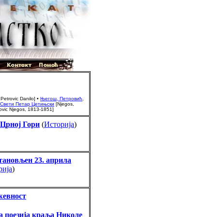
Petrovic Danilo]
•
Његош, Петровић,
- Свети Петар Цетињски
[Njegos,
rovic Njegos, 1813-1851]
 Црној Гори
(
Историја
)
тановљен 23. априла
рија
)
жевност
 поезија краља Николе