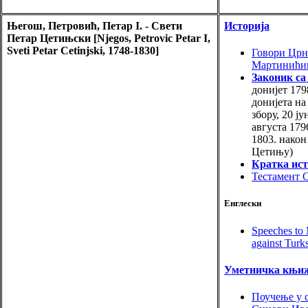
Његош, Петровић, Петар I. - Свети
Историја
Петар Цетињски [Njegos, Petrovic Petar I,
Sveti Petar Cetinjski, 1748-1830]
Говори Црн
Мартинићи
Законик са
донијет 1798
донијета н
збору, 20 ју
августа 179
1803. нако
Цетињу)
Кратка ист
Тестамент 
Енглески
Speeches to 
against Turk
Уметничка књи
Поучење у 