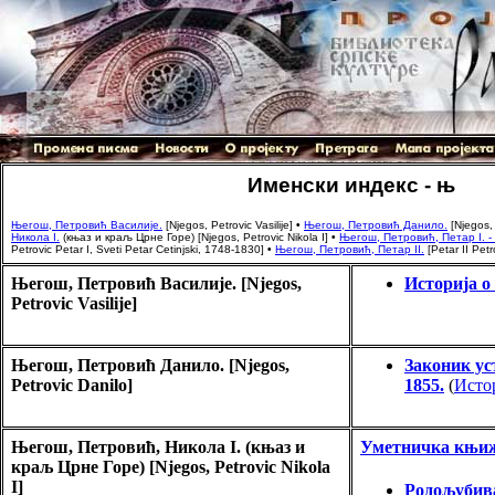
Именски индекс - њ
Његош, Петровић Василије.
[Njegos, Petrovic Vasilije]
•
Његош, Петровић Данило.
[Njegos, 
Никола I.
(књаз и краљ Црне Горе) [Njegos, Petrovic Nikola I]
•
Његош, Петровић, Петар I. 
Petrovic Petar I, Sveti Petar Cetinjski, 1748-1830]
•
Његош, Петровић, Петар II.
[Petar II Pet
Његош, Петровић Василије. [Njegos,
Историја о
Petrovic Vasilije]
Његош, Петровић Данило. [Njegos,
Законик ус
Petrovic Danilo]
1855.
(
Исто
Његош, Петровић, Никола I. (књаз и
Уметничка књи
краљ Црне Горе) [Njegos, Petrovic Nikola
I]
Родољубива