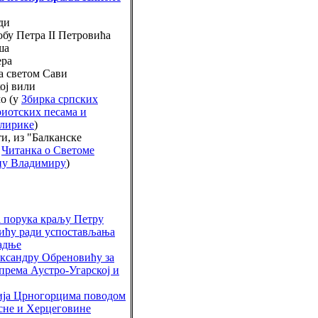
ди
обу Петра II Петровића
ша
ера
а светом Сави
ој вили
мо (у
Збирка српских
риотских песама и
 лирике
)
и, из "Балканске
:
Читанка о Светоме
ну Владимиру
)
 порука краљу Петру
ићу ради успостављања
радње
ксандру Обреновићу за
према Аустро-Угарској и
ја Црногорцима поводом
осне и Херцеговине