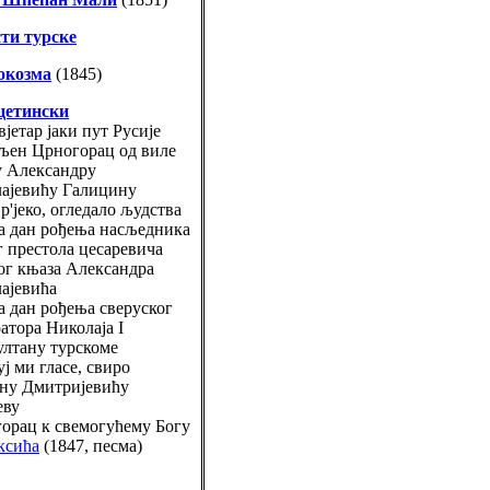
сти турске
окозма
(1845)
цетински
јетар јаки пут Русије
љен Црногорац од виле
 Александру
ајевићу Галицину
р'јеко, огледало људства
а дан рођења насљедника
г престола цесаревича
ог књаза Александра
ајевића
а дан рођења сверуског
атора Николаја I
ултану турскоме
ј ми гласе, свиро
ну Дмитријевићу
еву
орац к свемогућему Богу
ксића
(1847, песма)