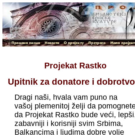
Projekat Rastko
Upitnik za donatore i dobrotvo
Dragi naši, hvala vam puno na
vašoj plemenitoj želji da pomognet
da Projekat Rastko bude veći, lepši
zabavniji i korisniji svim Srbima,
Balkancima i ljudima dobre volje