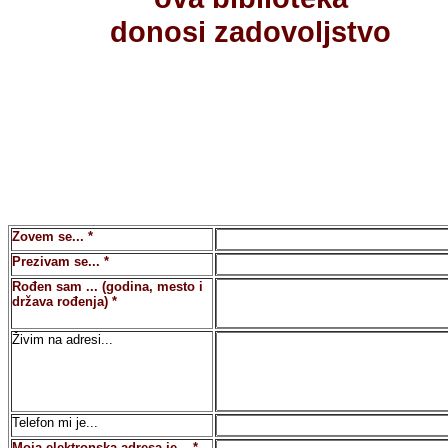
donosi zadovoljstvo
Zovem se... *
Prezivam se... *
Rođen sam ... (godina, mesto i
država rođenja) *
Živim na adresi...
Telefon mi je...
Moja elektronska adresa je... *