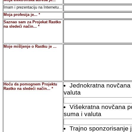
Imam i prezentaciju na Internetu...
Moja profesija je... *
Saznao sam za Projekat Rastko
na sledeći način... *
Moje mišljenje o Rastku je ...
Hoću da pomognem Projektu
Jednokratna novčana 
Rastko na sledeći način... *
valuta
Višekratna novčana 
suma i valuta
Trajno sponzorisanje 