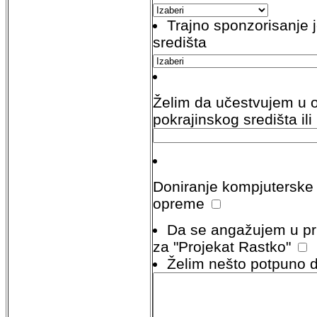
Trajno sponzorisanje 
središta
Želim da učestvujem u 
pokrajinskog središta ili 
Doniranje kompjuterske i
opreme
Da se angažujem u pr
za "Projekat Rastko"
Želim nešto potpuno d