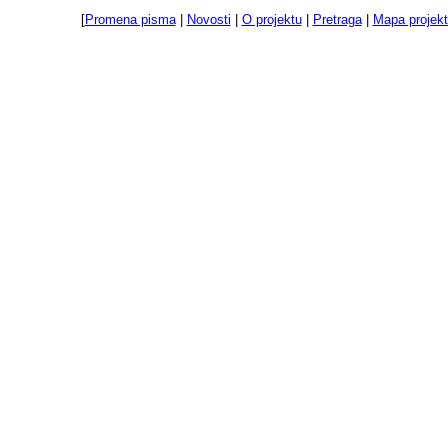
[
Promena pisma
|
Novosti
|
O projektu
|
Pretraga
|
Mapa projek