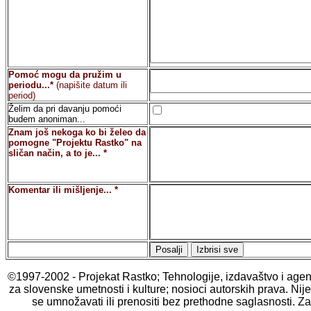
Pomoć mogu da pružim u
periodu...*
(napišite datum ili
period)
Želim da pri davanju pomoći
budem anoniman...
Znam još nekoga ko bi želeo da
pomogne "Projektu Rastko" na
sličan način, a to je... *
Komentar ili mišljenje... *
©1997-2002 - Projekat Rastko; Tehnologije, izdavaštvo i age
za slovenske umetnosti i kulture; nosioci autorskih prava. Ni
se umnožavati ili prenositi bez prethodne saglasnosti. Za