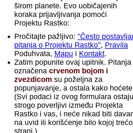
širom planete. Evo uobičajenih
koraka prijavljivanja pomoći
Projektu Rastko:
Pročitajte pažljivo:
"Često postavlj
pitanja o Projektu Rastko"
,
Pravila
Poduhvata,
Mapu
i
Kontakt
.
Zatim popunite ovaj upitnik. Pitanja
označena
crvenom bojom i
zvezdicom
su poželjna za
popunjavanje, a ostala kako hoćete
(Svi podaci iz ovog formulara ostaj
strogo poverljivi između Projekta
Rastko i vas, i neće nikad biti dava
na uvid ili korišćenje bilo kojoj trećo
strani.)