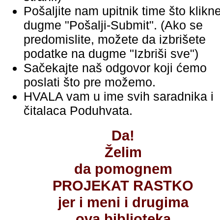
Pošaljite nam upitnik time što klikn
dugme "Pošalji-Submit". (Ako se
predomislite, možete da izbrišete
podatke na dugme "Izbriši sve")
Sačekajte naš odgovor koji ćemo
poslati što pre možemo.
HVALA vam u ime svih saradnika i
čitalaca Poduhvata.
Da!
Želim
da pomognem
PROJEKAT RASTKO
jer i meni i drugima
ova biblioteka