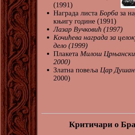
(1991)
Награда листа
Борба
за н
књигу године (1991)
Лазар Вучковић (1997)
Кочићева награда за цело
дело (1999)
Плакета
Милош Црњански
2000)
Златна повеља
Цар Душа
2000)
Критичари о Бр