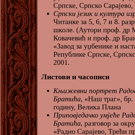
Српске, Српско Сарајево, 
Српски језик и култура и
Читанке за 5, 6, 7 и 8. ра
школе. (Аутори проф. др
Ковачевић и проф. др Бра
«Завод за уџбенике и наст
Републике Српске, Српско
2001.
Листови и часописи
Књижевни портрет Радо
Братића,
«Наш траг», бр. 
годину, Велика Плана
Приповједачко умјеће Рад
Братића,
разговор за окр
«Радио Сарајево, Трећи пр