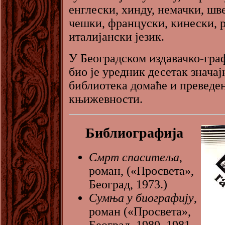
енглески, хинду, немачки, шв
чешки, француски, кинески, 
италијански језик.
У Београдском издавачко-гра
био је уредник десетак значај
библиотека домаће и преведе
књижевности.
Библиографија
Смрт спаситеља
,
роман, («Просвета»,
Београд, 1973.)
Сумња у биографију
,
роман («Просвета»,