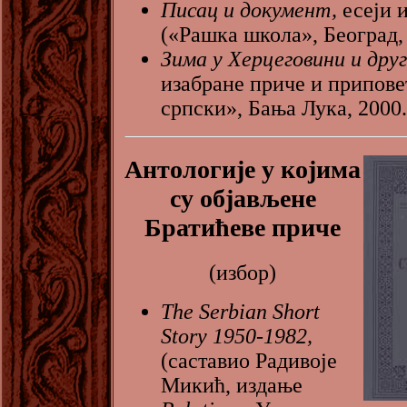
Писац и документ,
есеји 
(«Рашка школа», Београд, 
Зима у Херцеговини и друг
изабране приче и припове
српски», Бања Лука, 2000.
Антологије у којима
су објављене
Братићеве приче
(избор)
The Serbian Short
Story 1950-1982,
(саставио Радивоје
Микић, издање