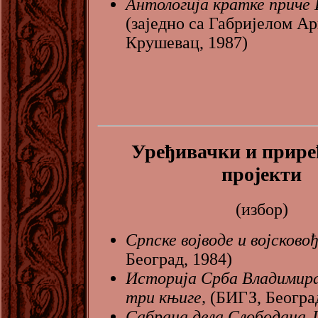
Антологија кратке приче 
(заједно са Габријелом Ар
Крушевац, 1987)
Уређивачки и прир
пројекти
(избор)
Српске војводе и војсково
Београд, 1984)
Историја Срба Владимира
три књиге,
(БИГЗ, Београд
Сабрана дела Слободана Ј