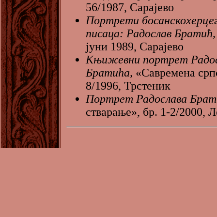
56/1987, Сарајево
Портрети босанскохерцег
писаца: Радослав Братић,
јуни 1989, Сарајево
Књижевни портрет Радо
Братића,
«Савремена српс
8/1996, Трстеник
Портрет Радослава Брат
стварање», бр. 1-2/2000, 