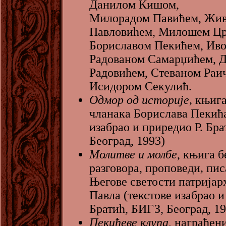
Данилом Кишом,
Милорадом Павићем, Жи
Павловићем, Милошем Ц
Бориславом Пекићем, Ив
Радованом Самарџићем, 
Радовићем, Стеваном Раи
Исидором Секулић.
Одмор од историје,
књига
чланака Борислава Пекић
изабрао и приредио Р. Бра
Београд, 1993)
Молитве и молбе
, књига б
разговора, проповеди
,
пис
Његове светости патријар
Павла (текстове изабрао и
Братић, БИГЗ, Београд, 19
Пекићеве клупа
, награђен