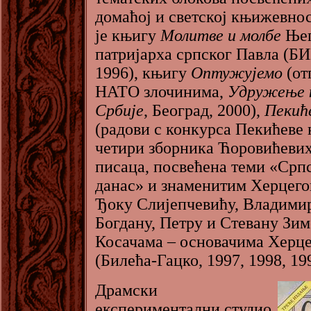
домаћој и светској књижевно
је књигу
Молитве и молбе
Њег
патријарха српског Павла (БИ
1996), књигу
Оптужујемо
(от
НАТО злочинима,
Удружење 
Србије
, Београд, 2000),
Пекић
(радови с конкурса Пекићеве 
четири зборника Ћоровићевих
писаца, посвећена теми «Срп
данас» и знаменитим Херцего
Ђоку Слијепчевићу, Владими
Богдану, Петру и Стевану Зи
Косачама – основачима Херце
(Билећа-Гацко, 1997, 1998, 19
Драмски
експериментални студио