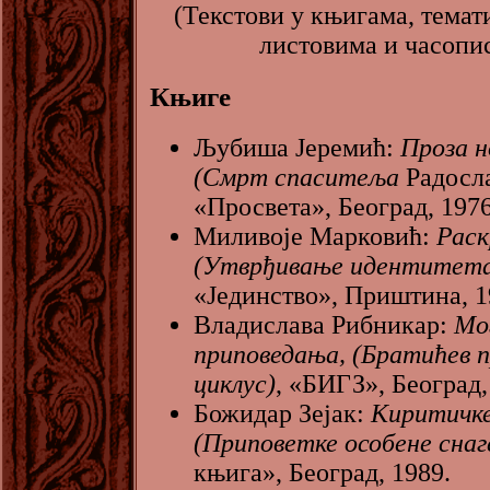
(Текстови у књигама, темат
листовима и часопи
Књиге
Љубиша Јеремић:
Проза н
(Смрт спаситеља
Радосла
«Просвета», Београд, 1976
Миливоје Марковић:
Раск
(Утврђивање идентитет
«Јединство», Приштина, 1
Владислава Рибникар:
Мо
приповедања, (Братићев 
циклус)
, «БИГЗ», Београд,
Божидар Зејак:
Киритичке
(Приповетке особене снаг
књига», Београд, 1989.