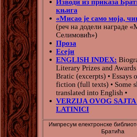
Изводи из приказа Бра
књига
«Мисао је само моја, чи
(реч на додели награде 
Селимовић»)
Проза
Есеји
ENGLISH INDEX:
Biogra
Literary Prizes and Awards 
Bratic (excerpts) • Essays 
fiction (full texts) • Some s
translated into English •
VERZIJA OVOG SAJTA
LATINICI
Импресум електронске библиот
Братића