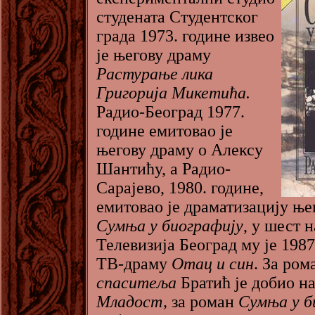
студената Студентског
града 1973. године извео
је његову драму
Растурање лика
Григорија Микетића.
Радио-Београд 1977.
године емитовао је
његову драму о Алексу
Шантићу, а Радио-
Сарајево, 1980. године,
емитовао је драматизацију ње
Сумња у биографију
, у шест 
Телевизија Београд му је 198
ТВ-драму
Отац и син
. За ро
спаситеља
Братић је добио н
Младост,
за роман
Сумња у б