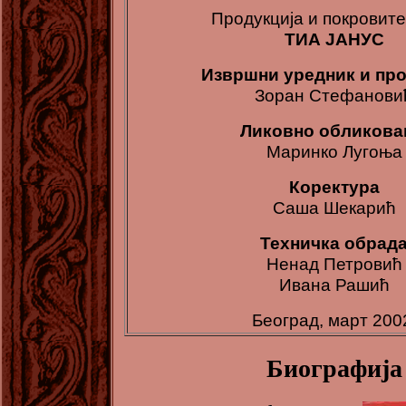
Продукција и покровит
ТИА ЈАНУС
Извршни уредник и пр
Зоран Стефанови
Ликовно обликов
Маринко Лугоња
Коректура
Саша Шекарић
Техничка обрад
Ненад Петровић
Ивана Рашић
Београд, март 200
Биографија