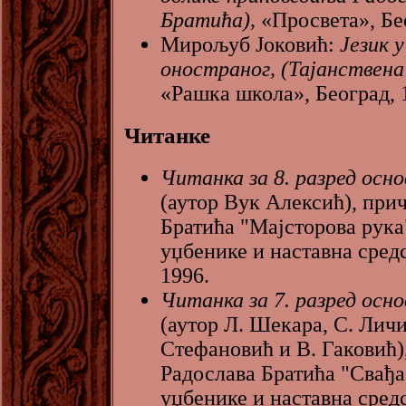
Братића),
«Просвета», Бе
Мирољуб Јоковић:
Језик у
оностраног, (Тајанствена
«Рашка школа», Београд, 
Читанке
Читанка за 8. разред осн
(аутор Вук Алексић), при
Братића "Мајсторова рука"
уџбенике и наставна средс
1996.
Читанка за 7. разред осн
(аутор Л. Шекара, С. Личи
Стефановић и В. Гаковић)
Радослава Братића "Свађа"
уџбенике и наставна сред