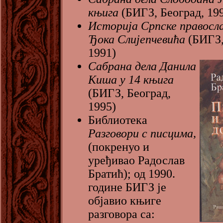
књига
(БИГЗ, Београд, 19
Историја Српске правосла
Ђока Слијепчевића
(БИГЗ,
1991)
Сабрана дела Данила
Киша у 14 књига
(БИГЗ, Београд,
1995)
Библиотека
Разговори с писцима,
(покренуо и
уређивао Радослав
Братић); од 1990.
године БИГЗ је
објавио књиге
разговора са: