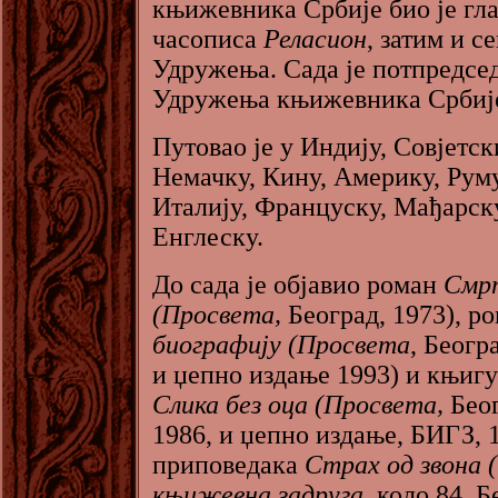
књижевника Србије био је гл
часописа
Реласион
, затим и с
Удружења. Сада је потпредсе
Удружења књижевника Србиј
Путовао је у Индију, Совјетск
Немачку, Кину, Америку, Руму
Италију, Француску, Мађарск
Енглеску.
До сада је објавио роман
Смр
(Просвета,
Београд, 1973), р
биографију (Просвета
, Беогр
и џепно издање 1993) и књиг
Слика без оца (Просвета,
Беог
1986, и џепно издање, БИГЗ, 
приповедака
Страх од звона 
књижевна задруга,
коло 84, Б