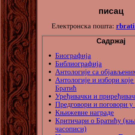
писац
Електронска пошта:
rbrat
Садржај
Биографија
Библиографија
Антологије са објављени
Антологије и избори које 
Братић
Уређивачки и приређивач
Предговори и поговори у
Књижевне награде
Критичари о Братићу (књ
часописи)