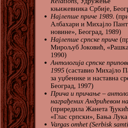
Relations
, Удружење
књижевника Србије, Беогр
Најлепше приче 1989.
(пр
Албахари и Михајло Пант
новине», Београд, 1989)
Најлепше српске приче
(п
Мирољуб Јоковић, «Рашка
1990)
Антологија српске припов
1995
(саставио Михајло П
за уџбенике и наставна ср
Београд, 1997)
Прича и причање
–
антоло
награђених Андрићевом н
(приредила Жанета Ђуки
«Глас српски», Бања Лука
Vargas omhet (Serbisk samti