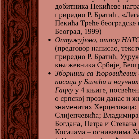
добитника Пекићеве награ
приредио Р. Братић , «Лег
Пекића Треће београдске 
Београд, 1999)
Оптужујемо,
отпор НАТО
(предговор написао, текст
приредио Р. Братић, Удру
књижевника Србије, Беогр
Зборници са Ћоровићевих
писаца у Билећи и научних
Гацку
у 4 књиге, посвеће
о српској прози данас и ж
знаменитих Херцеговаца:
Слијепчевића; Владимира
Богдана, Петра и Стевана
Косачама – оснивачима Х