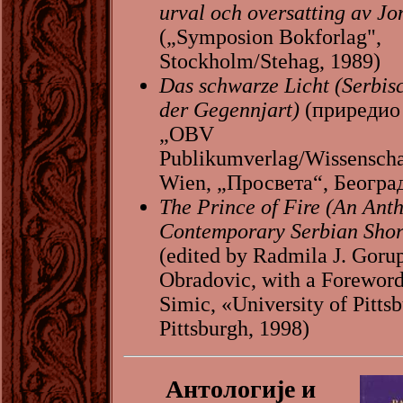
urval och oversatting av Jo
(„Symposion Bokforlag",
Stockholm/Stehag, 1989)
Das schwarze Licht (Serbis
der Gegennjart)
(приредио
„OBV
Publikumverlag/Wissenscha
Wien, „Просвета“, Београд
The Prince of Fire (An Anth
Contemporary Serbian Short
(edited by Radmila J. Gor
Obradovic, with a Foreword
Simic, «University of Pitts
Pittsburgh, 1998)
Антологије и