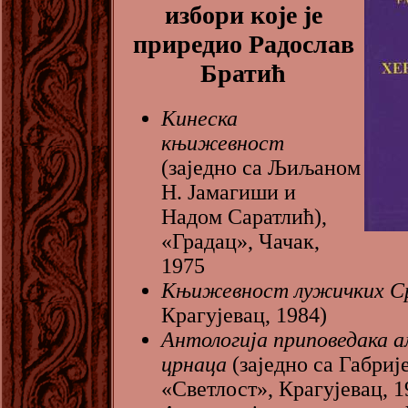
избори које је
приредио Радослав
Братић
Кинеска
књижевност
(заједно са Љиљаном
Н. Јамагиши и
Надом Саратлић),
«Градац», Чачак,
1975
Књижевност лужичких С
Крагујевац, 1984)
Антологија приповедака 
црнаца
(заједно са Габриј
«Светлост», Крагујевац, 1