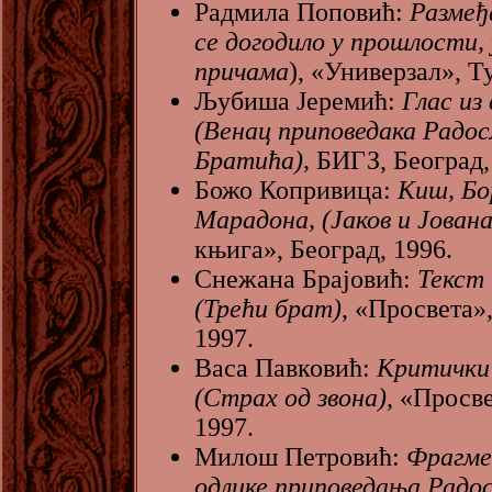
Радмила Поповић:
Размеђ
се догодило у прошлости,
причама
), «Универзал», Ту
Љубиша Јеремић:
Глас из
(Венац приповедака Радос
Братића),
БИГЗ, Београд,
Божо Копривица:
Киш, Бо
Марадона, (Јаков и Јована
књига», Београд, 1996.
Снежана Брајовић:
Текст 
(Трећи брат)
, «Просвета»
1997.
Васа Павковић:
Критички
(Страх од звона)
, «Просве
1997.
Милош Петровић:
Фрагме
одлике приповедања Радо