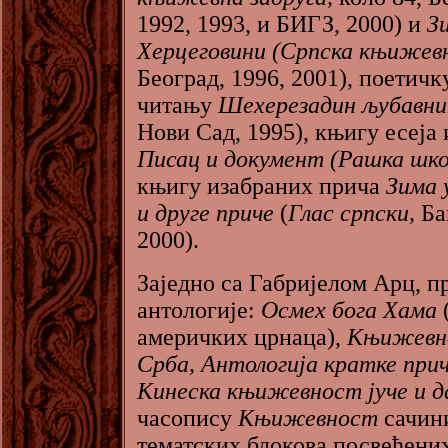
1992, 1993, и БИГЗ, 2000) и
З
Херцеговини (Српска књижевн
Београд, 1996, 2001), поетичк
читању
Шехерезадин љубавни
Нови Сад, 1995), књигу есеја
Писац и документ (Рашка шко
књигу изабраних прича
Зима 
и друге приче
(
Глас српски,
Ба
2000).
Заједно са Габријелом Арц, п
антологије:
Осмех бога Хама
америчких црнаца),
Књижевн
Срба, Антологија кратке при
Кинеска књижевност јуче и д
часопису
Књижевност
сачин
тематских блокова посвећени