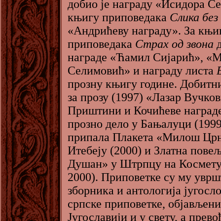
добио је награду «Исидора Се
књигу приповедака
Слика без
«Андрићеву награду». За књи
приповедака
Страх од звона
д
награде «Ћамил Сијарић», «
Селимовић» и награду листа
прозну књигу године. Добитни
за прозу (1997) «Лазар Вучко
Приштини и Кочићеве награде
прозно дело у Бањалуци (1999
припала Плакета «Милош Цр
Итебеју (2000) и Златна пове
Душан» у Штрпцу на Космету
2000). Приповетке су му уврш
зборника и антологија југосл
српске приповетке, објављени
Југославији и у свету, а прево