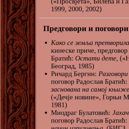
(«Просвјета», Билећа и Га
1999, 2000, 2002)
Предговори и поговори
Како се земља претворила
кинеске приче, предговор
Братић:
Остати дете
, («
Београд, 1985)
Ричард Бергин:
Разговори
поговор Радослав Братић:
заснована на самој књиж
(«Дечје новине», Горњи 
1981)
Миодраг Булатовић:
Јахач
поговор Радослав Братић:
начин изругивања,
(БИГЗ, 