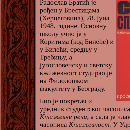
Радослав Братић је
рођен у Брестицама
(Херцеговина), 28. јуна
1948. године. Основну
школу учио је у
Коритима (код Билеће) и
у Билећи, средњу у
Требињу, а
југословенску и светску
књижевност студирао је
на Филолошком
факултету у Београду.
Био је покретач и
уредник студентског часопис
Књижевне речи,
а сада је чла
часописа
Књижевност.
У Уд