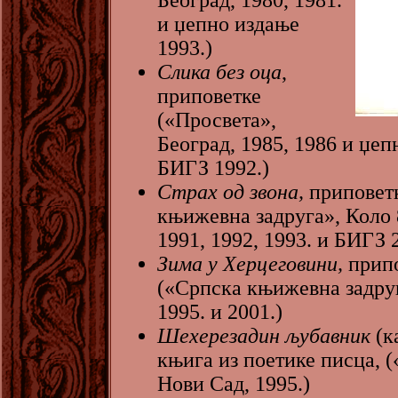
Београд, 1980, 1981.
и џепно издање
1993.)
Слика без оца
,
приповетке
(«Просвета»,
Београд, 1985, 1986 и џеп
БИГЗ 1992.)
Страх од звона,
приповет
књижевна задруга», Коло 
1991, 1992, 1993. и БИГЗ 
Зима у Херцеговини,
прип
(«Српска књижевна задруг
1995. и 2001.)
Шехерезадин љубавник
(к
књига из поетике писца, (
Нови Сад, 1995.)