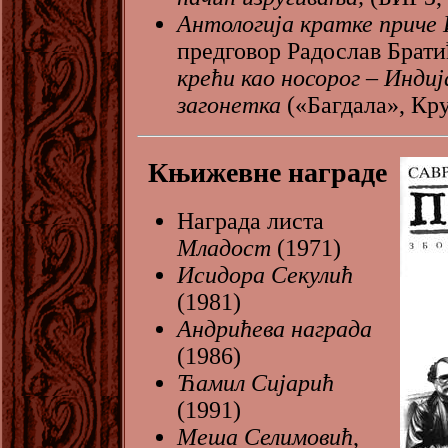
Антологија кратке приче 
предговор Радослав Брат
крећи као носорог – Индиј
загонетка
(«Багдала», Кр
Књижевне награде
Награда листа
Младост
(1971)
Исидора Секулић
(1981)
Андрићева награда
(1986)
Ћамил Сијарић
(1991)
Меша Селимовић
,