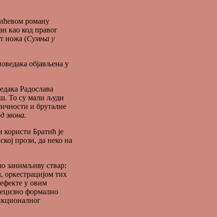
тићевом роману
ан као код правог
т ножа (
Сумња у
поведака објављена у
едака Радослава
ш. То су мали људи
тичности и бруталне
д звона.
и користи Братић је
ској прози, да неко на
ло занимљиву ствар:
м, оркестрацијом тих
ефекте у овим
рецизно формално
ункционалног