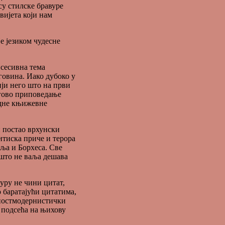
су стилске бравуре
свијета који нам
е језиком чудесне
псесивна тема
говина. Иако дубоко у
ији него што на први
егово приповедање
едне књижевне
и постао врхунски
итиска приче и терора
оља и Борхеса. Све
 што не ваља дешава
уру не чини цитат,
о баратајући цитатима,
 постмодернистички
с подсећа на њихову