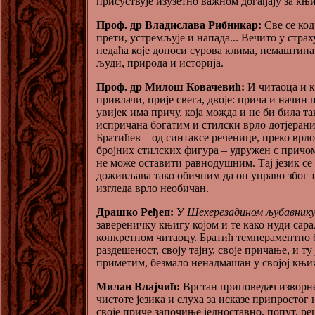
присуствује изузетно важном догађају за књ
Проф. др Владислава Рибникар:
Све се код
прети, устремљује и напада... Вечито у стра
недаћа које доноси сурова клима, немаштина 
људи, природа и историја.
Проф. др Милош Ковачевић:
И читаоца и к
привлачи, прије свега, двоје: прича и начин
увијек има причу, која можда и не би била та
испричана богатим и стилски врло дотјерани
Братићев – од синтаксе реченице, преко врл
бројних стилских фигура – удружен с причом
не може оставити равнодушним. Тај језик се
доживљава тако обичним да он управо због т
изгледа врло необичан.
Драшко Ређеп:
У
Шехерезадином љубавник
завереничку књигу којом и те како нуди сар
конкретном читаоцу. Братић темпераментно 
раздешеност, своју тајну, своје причање, и ту 
приметим, безмало ненадмашан у својој књи
Милан Влајчић:
Врстан приповедач изворн
чистоте језика и слуха за исказе припростог 
своје приче започиње једноставно, попут, р