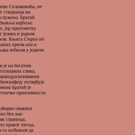
Меше Селимовића, не
г ствараоца на
заслужено. Братић
 обнавља најбоље
о, јер приповетку
г језика и једном
уром. Књига
Страх од
ошних прича али и
уњава зебњом у једном
н је на богатим
итолошких слика,
индивидуализованим
биографију потврђује
 звона
Братић је
метничке привлачности
 збирке оваквих
пио бих као
ак страница,
ло правог писца,
а са осећањем да