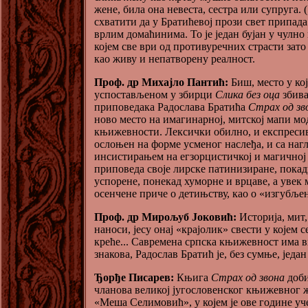
жене, била она невеста, сестра или супруга. (
схватити да у Братићевој прози свет припада
врлим домаћинима. То је један бујан у чулно
којем све ври од противуречних страсти зато
као живу и непатворену реалност.
Проф. др Михајло Пантић:
Биш, место у кој
успостављеном у збирци
Слика без оца
збив
приповедака Радослава Братића
Страх од зв
ново место на имагинарној, митској мапи мо
књижевности. Лексички обилно, и експресив
ослоњен на форме усменог наслеђа, и са на
инсистирањем на егзорцистичкој и магичној 
приповеда своје лирске патинизиране, пока
успорене, понекад хуморне и врцаве, а увек
осенчене приче о детињству, као о «изгубљен
Проф. др Мирољуб Јоковић:
Историја, мит
наноси, јесу онај «крајолик» свести у којем 
креће... Савремена српска књижевност има 
знакова, Радослав Братић је, без сумње, један
Ђорђе Писарев:
Књига
Страх од звона
доби
чланова великој југословенског књижевног ж
«Меша Селимовић», у којем је ове године уч