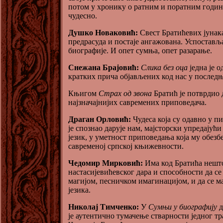
потом у хронику о ратним и поратним годин
чудесно.
Душко Новаковић:
Свест Братићевих јунака
предрасуда и постаје ангажована. Успостављ
биографије. И опет сумња, опет разарање.
Снежана Брајовић:
Слика без оца
једна је 
кратких прича објављених код нас у послед
Књигом
Страх од звона
Братић је потврдио д
најзначајнијих савремених приповедача.
Драган Орловић:
Чудеса која су одавно у п
је спознао дарује нам, мајсторски упредају
језик, у уметност приповедања која му обезб
савременој српској књижевности.
Чедомир Мирковић:
Има код Братића нешт
настасијевићевског дара и способности да се
магијом, песничком имагинацијом, и да се ма
језика.
Николај Тимченко:
У
Сумњи у биографију
д
је аутентично тумачење стварности једног тр