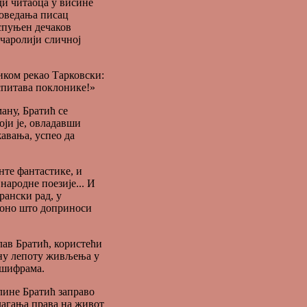
ди читаоца у висине
поведања писац
испуњен дечаков
 чаролији сличној
иком рекао Тарковски:
аспитава поклонике!»
ану, Братић се
оји је, овладавши
авања, успео да
нте фантастике, и
 народне поезије... И
рански рад, у
 оно што доприноси
слав Братић, користећи
шну лепоту живљења у
 шифрама.
лине Братић заправо
лагања права на живот