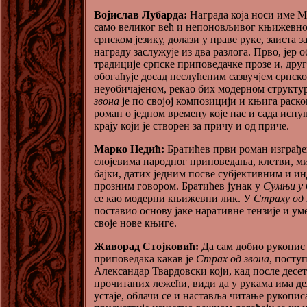
Војислав Лубарда:
Награда која носи име 
само великог већ и непоновљивог књижевно
српском језику, долази у праве руке, заиста 
награду заслужује из два разлога. Прво, јер
традиције српске приповедачке прозе и, друг
обогаћује досад неслућеним сазвучјем српско
неуобичајеном, рекао бих модерном структ
звона
је по својој композицији и књига раск
роман о једном времену које нас и сада исп
крају који је створен за причу и од приче.
Марко Недић:
Братићев први роман изграђе
слојевима народног приповедања, клетви, м
бајки, датих једним посве субјективним и 
прозним говором. Братићев јунак у
Сумњи у
се као модерни књижевни лик. У
Страху од
поставио основу јаке наративне тензије и у
своје нове књиге.
Живорад Стојковић:
Да сам добио рукопис
приповедака какав је
Страх од звона
, посту
Александар Твардовски који, кад после десет
прочитаних лежећи, види да у рукама има де
устаје, облачи се и наставља читање рукопис