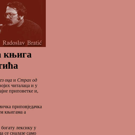
а књига
тића
ез оца
и
Страх од
војих читалаца и у
ајне приповетке и,
ичка приповједачка
им књигама а
 богату лексику у
а се сналазе само