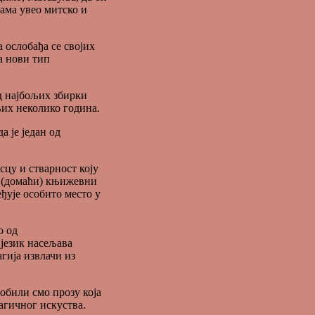
ама увео митско и
 ослобађа се својих
а нови тип
од најбољих збирки
њих неколико година.
а је један од
исцу и стварност коју
ћи (домаћи) књижевни
еђује особито место у
о од
 језик насељава
гија извлачи из
обили смо прозу која
агичног искуства.