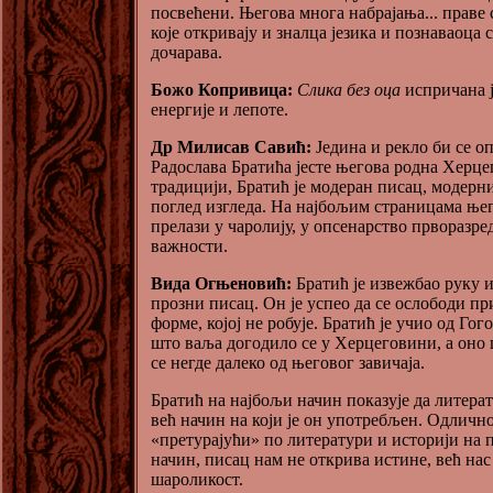
посвећени. Његова многа набрајања... праве 
које откривају и зналца језика и познаваоца 
дочарава.
Божо Копривица:
Слика без оца
испричана ј
енергије и лепоте.
Др Милисав Савић:
Једина и рекло би се о
Радослава Братића јесте његова родна Херце
традицији, Братић је модеран писац, модерн
поглед изгледа. На најбољим страницама њ
прелази у чаролију, у опсенарство прворазр
важности.
Вида Огњеновић:
Братић је извежбао руку 
прозни писац. Он је успео да се ослободи пр
форме, којој не робује. Братић је учио од Гог
што ваља догодило се у Херцеговини, а оно
се негде далеко од његовог завичаја.
Братић на најбољи начин показује да литерат
већ начин на који је он употребљен. Одличн
«претурајући» по литератури и историји на
начин, писац нам не открива истине, већ на
шароликост.