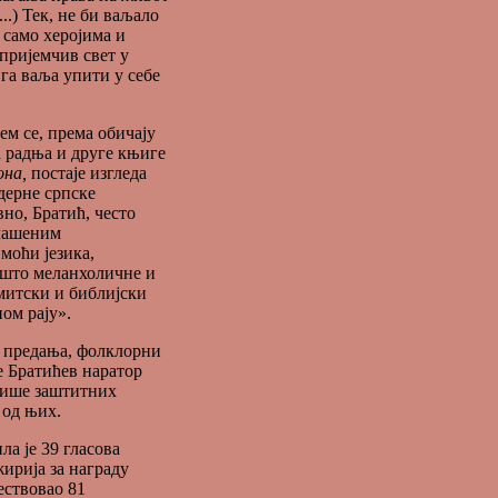
...) Тек, не би ваљало
 само херојима и
 пријемчив свет у
 га ваља упити у себе
ем се, према обичају
а радња и друге књиге
она,
постаје изгледа
дерне српске
но, Братић, често
глашеним
моћи језика,
дшто меланхоличне и
 митски и библијски
ом рају».
, предања, фолклорни
се Братићев наратор
више заштитних
 од њих.
ла је 39 гласова
ирија за награду
ествовао 81