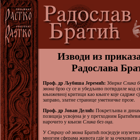
Изводи из приказ
Радослава Бра
Проф. др Љубиша Јеремић:
Збирке
Слика б
звона
брзо су се и убедљиво потврдиле код с
књижевној критици као књиге које садрже сј
заправо, златне странице уметничке прозе.
Проф. др Јован Делић:
Покретљива и динам
позиција усвојена је у претходним Братићев
нарочито у књизи
Слика без оца.
У
Страху од звона
Братић посједује изузетно
многим сферама живота гдје је за очекивати д