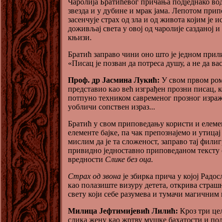
Чаролија Братићевог причања подједнако во
звезда и у дубине и мрак јама. Лепотом при
засенчује страх од зла и од живота којим је 
доживљај света у овој од чаролије сазданој и
књизи.
Братић заправо чини оно што је једном прил
«Писац је позван да потреса душу, а не да в
Проф. др Јасмина Лукић:
У свом првом ром
представио као већ изграђен прозни писац, к
потпуно техником савременог прозног израж
уобличи сопствен израз...
Братић у свом приповедању користи и елеме
елементе бајке, па чак препознајемо и утицај
мислим да је та сложеност, заправо тај филиг
привидно једноставно приповеданом тексту
вредности
Слике без оца.
Страх од звона
је збирка прича у којој Радо
као полазиште визуру детета, открива стра
свету који себе разумева и тумачи магичним
Милица Јефтимијевић Лилић:
Кроз три це
слика жену као жртву мушке бахатости и по