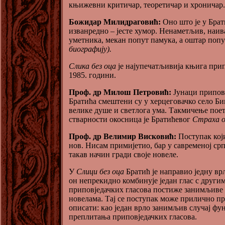
књижевни критичар, теоретичар и хроничар.
Божидар Милидраговић:
Оно што је у Бра
изванредно – јесте хумор. Ненаметљив, наив
уметника, мекан попут памука, а оштар попу
биографију).
Слика без оца
је најупечатљивија књига при
1985. години.
Проф. др Милош Петровић:
Јунаци припов
Братића смештени су у херцеговачко село Би
велике душе и светлога ума. Такмичење пое
стварности окосница је Братићевог
Страха о
Проф. др Велимир Висковић:
Поступак кој
нов. Нисам примијетио, бар у савременој срп
такав начин гради своје новеле.
У
Слици без оца
Братић је направио једну вр
он непрекидно комбинује један глас с други
приповједачких гласова постиже занимљиве 
новелама. Тај се поступак може прилично п
описати: као један врло занимљив случај ф
преплитања приповједачких гласова.