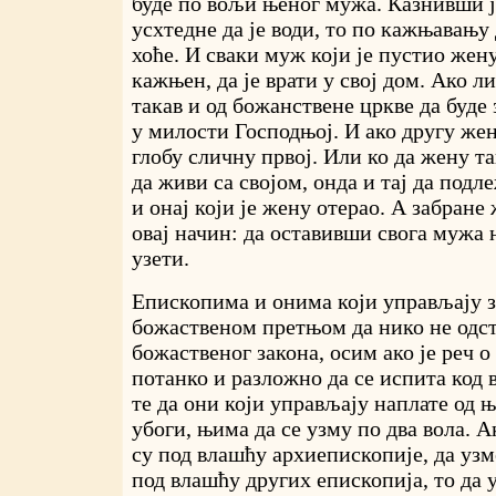
буде по вољи њеног мужа. Казнивши је
усхтедне да је води, то по кажњавању 
хоће. И сваки муж који је пустио жен
кажњен, да је врати у свој дом. Ако л
такав и од божанствене цркве да буде 
у милости Господњој. И ако другу жен
глобу сличну првој. Или ко да жену т
да живи са својом, онда и тај да подл
и онај који је жену отерао. А забране
овај начин: да оставивши свога мужа 
узети.
Епископима и онима који управљају з
божаственом претњом да нико не одст
божаственог закона, осим ако је реч 
потанко и разложно да се испита код в
те да они који управљају наплате од њ
убоги, њима да се узму по два вола. А
су под влашћу архиепископије, да узм
под влашћу других епископија, то да 