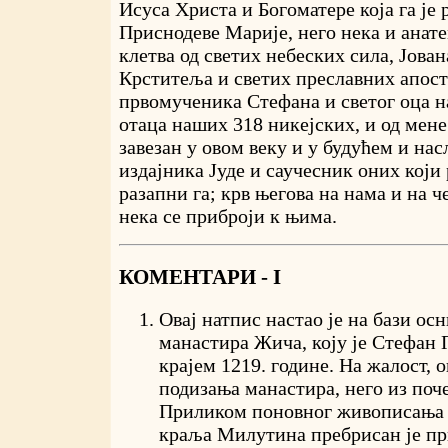
Исуса Христа и Богоматере која га је 
Приснодеве Марије, него нека и анате
клетва од светих небеских сила, Јова
Крститеља и светих преславних апост
првомученика Стефана и светог оца н
отаца наших 318 никејских, и од мене
завезан у овом веку и у будућем и нас
издајника Јуде и саучесник оних који
разапни га; крв његова на нама и на 
нека се приброји к њима.
КОМЕНТАРИ - I
Овај натпис настао је на бази ос
манастира Жича, коју је Стефан
крајем 1219. године. На жалост, 
подизања манастира, него из поч
Приликом поновног живописања 
краља Милутина пребрисан је пр