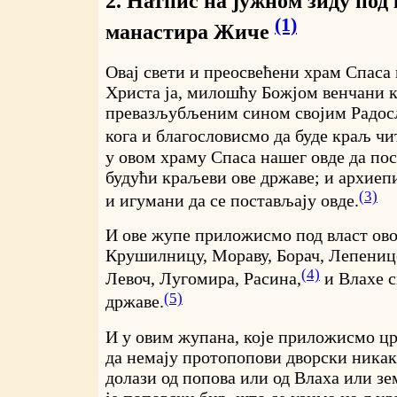
2. Натпис на јужном зиду под
(1)
манастира Жиче
Овај свети и преосвећени храм Спаса
Христа ја, милошћу Божјом венчани 
превазљубљеним сином својим Радос
кога и благословисмо да буде краљ чи
у овом храму Спаса нашег овде да пос
будући краљеви ове државе; и архиеп
(3)
и игумани да се постављају овде.
И ове жупе приложисмо под власт ово
Крушилницу, Мораву, Борач, Лепенице
(4)
Левоч, Лугомира, Расина,
и Влахе с
(5)
државе.
И у овим жупана, које приложисмо цр
да немају протопопови дворски никак
долази од попова или од Влаха или з