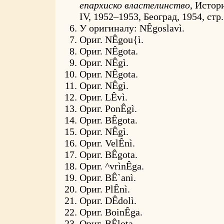
епархиско властелинство
, Истор
IV, 1952–1953, Београд, 1954, стр
У оригиналу:
NÊgoslavì
.
Ориг.
NÊgou{ì
.
Ориг.
NÊgota
.
Ориг.
NÊgì
.
Ориг.
NÊgota
.
Ориг.
NÊgì
.
Ориг.
LÊvì
.
Ориг.
PonÊgì
.
Ориг.
BÊgota
.
Ориг.
NÊgì
.
Ориг.
VelÊnì
.
Ориг.
BÊgota
.
Ориг.
^vrìnÊga
.
Ориг.
BÊ`anì
.
Ориг.
PlÊnì
.
Ориг.
DÊdolì
.
Ориг.
BoinÊga
.
Ориг.
BÊlota
.