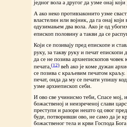
једног вола а другог да узме онај који
А ако неко противзаконито узме свасти
властелин или војник, да га онај који
одузимањем два вола. Ако је од убогих
епископ половину а такви да се распу
Који се позивају пред епископе и ста
руку, за такву руку и печат епископи 
да се не позива архиепископов човек 
(12)
печата,
већ ако је коме дужан архи
се позива с краљевим печатом краљу. 
печат, онда да му се печати упишу код
узме архиепископ себи.
И ово све учинисмо теби, Спасе мој, 
божаственој и неизреченој слави царс
преступи и разори нешто од овог преда
буде, потворивши ово, не само да је к
божаственог тела и крви Господа Бога