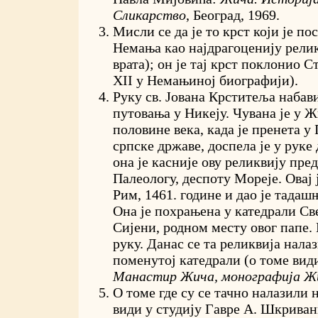
Сликарство
, Београд, 1969.
Мисли се да је то крст који је п
Немања као најдрагоценију релик
врата); он је тај крст поклонио С
XII у Немањиној биографији).
Руку св. Јована Крститеља набав
путовања у Никеју. Чувана је у Ж
половине века, када је пренета у
српске државе, доспела је у руке 
она је касније ову реликвију пре
Палеологу, деспоту Мореје. Овај 
Рим, 1461. године и дао је тадаш
Она је похрањена у катедрали Св
Сијени, родном месту овог папе. 
руку. Данас се та реликвија налаз
поменутој катедрали (о томе ви
Манастир Жича, монографија Ж
О томе где су се тачно налазили 
види у студију Гавре А. Шкрива