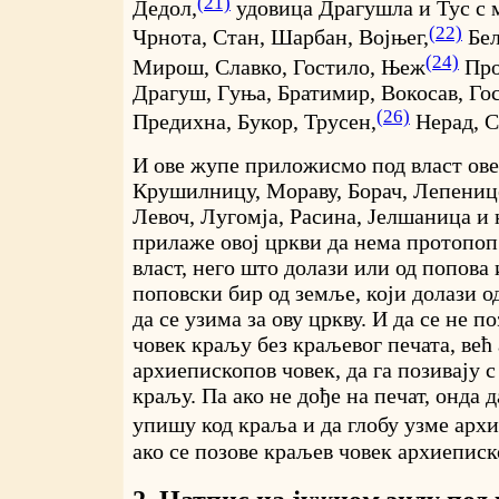
(21)
Дедол,
удовица Драгушла и Тус с 
(22)
Чрнота, Стан, Шарбан, Војњег,
Бел
(24)
Мирош, Славко, Гостило, Њеж
Про
Драгуш, Гуња, Братимир, Вокосав, Го
(26)
Предихна, Букор, Трусен,
Нерад, С
И ове жупе приложисмо под власт ове
Крушилницу, Мораву, Борач, Лепенице
Левоч, Лугомја, Расина, Јелшаница и 
прилаже овој цркви да нема протопоп
власт, него што долази или од попова 
поповски бир од земље, који долази о
да се узима за ову цркву. И да се не 
човек краљу без краљевог печата, већ
архиепископов човек, да га позивају 
краљу. Па ако не дође на печат, онда д
упишу код краља и да глобу узме арх
ако се позове краљев човек архиепископ