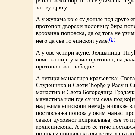
је поповски бир, што се узима на људе
за ову цркву.
А у жупама које су дошле под друге е
протопоп дворски половину бира попов
врховина поповска, да од тога не узи
(6)
него да све то епископ узме.
А у ове четири жупе: Јелшаница, Пнућ
почетка није улазио протопоп, па даљ
протопопова слободне.
А четири манастира краљевска: Свет
Студеничка и Свети Ђорђе у Расу и С
манастир и Света Богородица Градачка
манастира или где су им села под кој
над њима епископи немају никакве вла
постављања попова у овим манастирс
сваког духовног исправљања, све то 
архиепископа. А што се тиче постављ
по праву припада краљевству, да га а