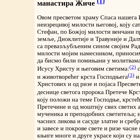
(1)
манастира Жиче
Овом пресветом храму Спаса нашега 
неизрецивој милости његовој, коју сат
Стефан, по Божјој милости венчани п
земље, Диоклитије и Травуније и Дал
са превазљубљеним сином својим Рад
милости мојим намесником, приносимо
да бисмо били помињани у молитвама
(2)
Исусу Христу и његовим светима:
с
(3)
и животворећег крста Господњега
и
Христових и од ризе и појаса Пресвет
деснице светога пророка Претече Крс
коју положи на теме Господње, крстећи
Претечине и од моштију свих светих а
мученика и преподобних светитеља; и
часних ликова и сасуде златне и среб
и завесе и покрове свете и ризе часне
књиге многе и друге украсе који су н