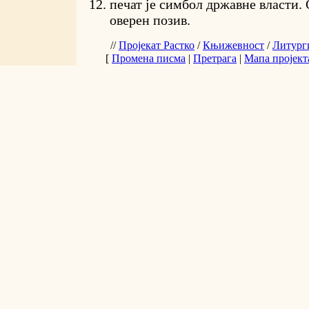
печат је симбол државне власти. 
оверен позив.
//
Пројекат Растко
/
Књижевност
/
Литург
[
Промена писма
|
Претрага
|
Мапа пројект