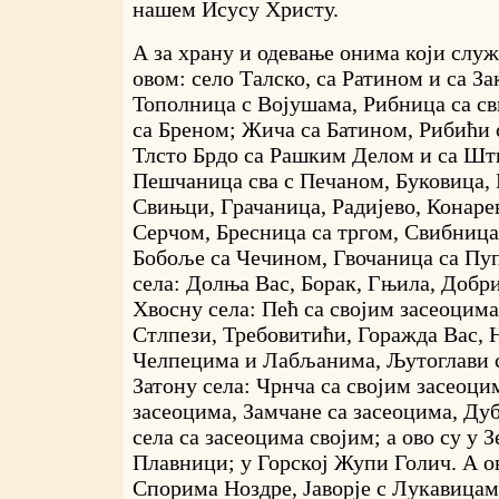
нашем Исусу Христу.
А за храну и одевање онима који слу
овом: село Талско, са Ратином и са З
Тополница с Војушама, Рибница са 
са Бреном; Жича са Батином, Рибићи 
Тлсто Брдо са Рашким Делом и са Шт
Пешчаница сва с Печаном, Буковица, 
Свињци, Грачаница, Радијево, Конаре
Серчом, Бресница са тргом, Свибница
Бобоље са Чечином, Гвочаница са Пу
села: Долња Вас, Борак, Гњила, Добри
Хвосну села: Пећ са својим засеоцима
Стлпези, Требовитићи, Горажда Вас, 
Челпецима и Лабљанима, Љутоглави с
Затону села: Чрнча са својим засеоци
засеоцима, Замчане са засеоцима, Дубо
села са засеоцима својим; а ово су у 
Плавници; у Горској Жупи Голич. А о
Спорима Ноздре, Јаворје с Лукавицам