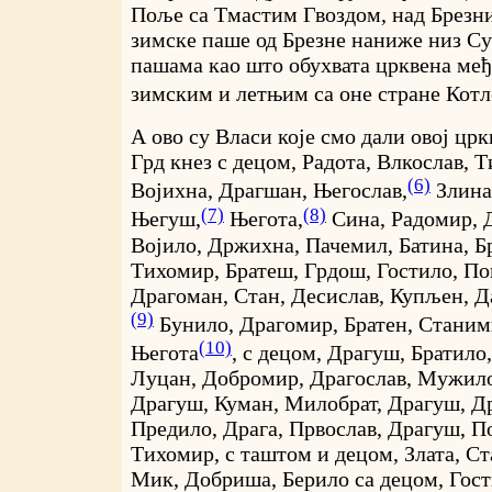
Поље са Тмастим Гвоздом, над Брезн
зимске паше од Брезне наниже низ Су
пашама као што обухвата црквена међ
зимским и летњим са оне стране Котл
А ово су Власи које смо дали овој црк
Грд кнез с децом, Радота, Влкослав, 
(6)
Војихна, Драгшан, Његослав,
Злина
(7)
(8)
Његуш,
Његота,
Сина, Радомир, Д
Војило, Држихна, Пачемил, Батина, Б
Тихомир, Братеш, Грдош, Гостило, Поп
Драгоман, Стан, Десислав, Купљен, Да
(9)
Бунило, Драгомир, Братен, Станими
(10)
Његота
, с децом, Драгуш, Братило,
Луцан, Добромир, Драгослав, Мужило
Драгуш, Куман, Милобрат, Драгуш, Др
Предило, Драга, Првослав, Драгуш, П
Тихомир, с таштом и децом, Злата, Ст
Мик, Добриша, Берило са децом, Гост