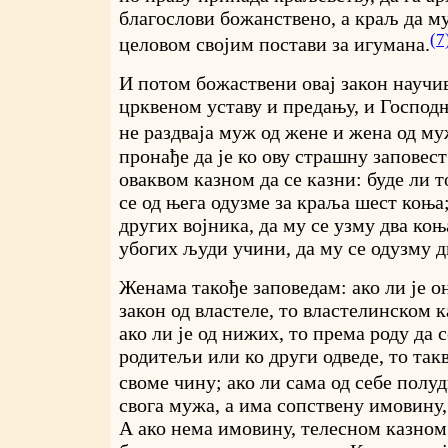
благослови божанствено, а краљ да му
(7
целовом својим постави за игумана.
И потом божаствени овај закон науч
црквеном уставу и предању, и Господњ
не раздваја муж од жене и жена од му
пронађе да је ко ову страшну заповес
оваквом казном да се казни: буде ли то
се од њега одузме за краља шест коња; 
других војника, да му се узму два коња
убогих људи учини, да му се одузму д
Женама такође заповедам: ако ли је о
закон од властеле, то властелинском к
ако ли је од нижих, то према роду да с
родитељи или ко други одведе, то так
своме чину; ако ли сама од себе полуд
свога мужа, а има сопствену имовину,
А ако нема имовину, телесном казном 