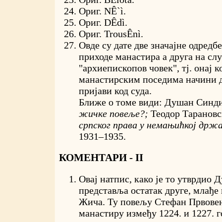
Ориг.
NÊ`ì
.
Ориг.
DÊdì
.
Ориг.
TrousÊnì
.
Овде су дате две значајне одредбе
приходе манастира а друга на слу
"архиепископов човек", тј. онај к
манастирским поседима начини ду
пријави код суда.
Ближе о томе види: Душан Синд
жичке повеље?;
Теодор Таранов
српског права у немањићкој држ
1931–1935.
КОМЕНТАРИ - II
Овај натпис, како је то утврдио
представља остатак друге, млађе
Жича. Ту повељу Стефан Првовен
манастиру између 1224. и 1227. г