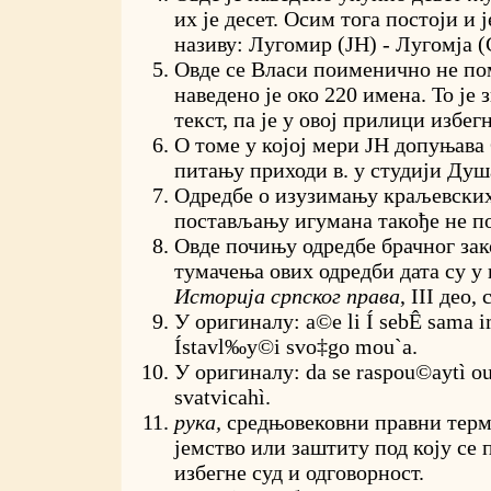
их је десет. Осим тога постоји и ј
називу: Лугомир (ЈН) - Лугомја (
Овде се Власи поименично не по
наведено је око 220 имена. То је
текст, па је у овој прилици избег
О томе у којој мери ЈН допуњава 
питању приходи в. у студији Ду
Одредбе о изузимању краљевских
постављању игумана такође не по
Овде почињу одредбе брачног зак
тумачења ових одредби дата су у
Историја српског права
, III део,
У оригиналу:
a©e li Í sebÊ sama i
Ístavl‰y©i svo‡go mou`a
.
У оригиналу:
da se raspou©aytì ou
svatvicahì
.
рука,
средњовековни правни терм
јемство или заштиту под коју се 
избегне суд и одговорност.