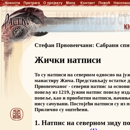
Стефан Првовенчани: Сабрани спи
Жички натписи
То су натписи на северном односно на ју
манастиру Жича. Представљају остатке 
Првовенчаног - северни натпис за основи
повељу из 1219, јужни натпис повељу изд
повеље, као и првобитни натписи, начињ
нису сачувани. Постојећи натписи су из п
Прилично су оштећени.
1. Натпис на северном зиду п