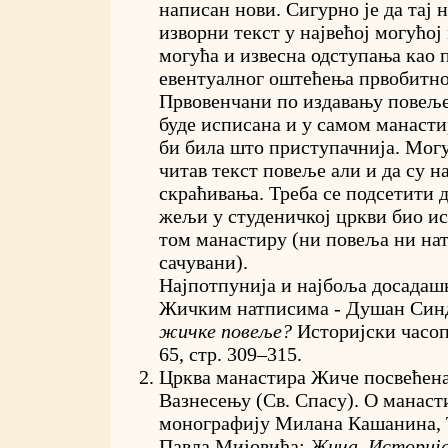
написан нови. Сигурно је да тај 
изворни текст у највећој могућој
могућа и извесна одступања као 
евентуалног оштећења првобитно
Првовенчани по издавању повеље 
буде исписана и у самом манастир
би била што приступачнија. Могућ
читав текст повеље али и да су 
скраћивања. Треба се подсетити 
жељи у студеничкој цркви био и
том манастиру (ни повеља ни на
сачувани).
Најпотпунија и најбоља досадашњ
Жичким натписима - Душан Син
жичке повеље?
Историјски часоп
65, стр. 309–315.
Црква манастира Жиче посвећена
Вазнесењу (Св. Спасу). О манас
монографију Милана Кашанина, 
Павла Мијовића:
Жича. Историја