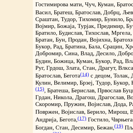
Гостимирова мати, Чуч, Куман, Братос
Васил, Братеш, Братослав, Добрц, Љев
Сраштан, Тудор, Тихомир, Бунило, Бра
Војмир, Божаја, Турјак, Предимир, Бу
Братило, Будислав, Тихослав, Мргела
Братан, Бун, Продан, Војихна, Братохн
Букор, Рад, Братина, Бала, Срацин, Х
Добромир, Сина, Влад, Десило, Добр
Будин, Божица, Куман, Букор, Рад, Вл
Руг, Грдош, Злата, Стан, Драгут, Влкса
(14)
Братослав, Бегота
с децом, Толак, 
Кулин, Велимир, Брзеј, Тудор, Букор, 
(15)
, Братеша, Берислав, Првослав Бу
Грдан, Никола, Драгош, Драгослав, Во
Скоромир, Пружин, Војислав, Дода, Р
Повржен, Војислав, Берило, Мирош, 
(17)
Андрија, Бегота,
Гостило, Чврњега
(19)
Богдан, Стан, Десимир, Бежан,
Пљ