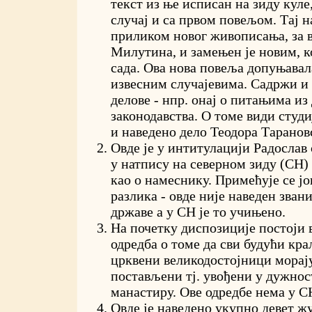
текст из ње исписан на зиду куле
случај и са првом повељом. Тај н
приликом новог живописања, за 
Милутина, и замењен је новим, к
сада. Ова нова повеља допуњавала
извесним случајевима. Садржи и
делове - нпр. онај о питањима из
законодавства. О томе види сту
и наведено дело Теодора Тарановс
Овде је у интитулацији Радослав
у натпису на северном зиду (СН)
као о намеснику. Примећује се јо
разлика - овде није наведен зван
државе а у СН је то учињено.
На почетку диспозиције постоји 
одредба о томе да сви будући кр
црквени великодостојници морају
постављени тј. увођени у дужнос
манастиру. Ове одредбе нема у С
Овде је наведено укупно девет ж