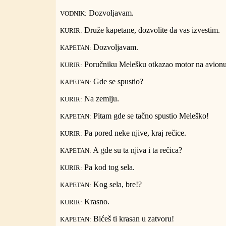
Dozvoljavam.
VODNIK:
Druže kapetane, dozvolite da vas izvestim.
KURIR:
Dozvoljavam.
KAPETAN:
Poručniku Melešku otkazao motor na avionu,
KURIR:
Gde se spustio?
KAPETAN:
Na zemlju.
KURIR:
Pitam gde se tačno spustio Meleško!
KAPETAN:
Pa pored neke njive, kraj rečice.
KURIR:
A gde su ta njiva i ta rečica?
KAPETAN:
Pa kod tog sela.
KURIR:
Kog sela, bre!?
KAPETAN:
Krasno.
KURIR:
Bićeš ti krasan u zatvoru!
KAPETAN: