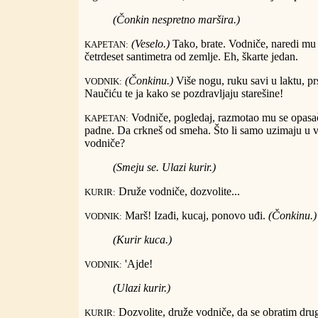
(Čonkin nespretno maršira.)
(Veselo.)
Tako, brate. Vodniče, naredi mu d
KAPETAN:
četrdeset santimetra od zemlje. Eh, škarte jedan.
(Čonkinu.)
Više nogu, ruku savi u laktu, pr
VODNIK:
Naučiću te ja kako se pozdravljaju starešine!
Vodniče, pogledaj, razmotao mu se opasač.
KAPETAN:
padne. Da crkneš od smeha. Što li samo uzimaju u voj
vodniče?
(Smeju se. Ulazi kurir.)
Druže vodniče, dozvolite...
KURIR:
Marš! Izađi, kucaj, ponovo uđi.
(Čonkinu.)
VODNIK:
(Kurir kuca.)
'Ajde!
VODNIK:
(Ulazi kurir.)
Dozvolite, druže vodniče, da se obratim dru
KURIR: