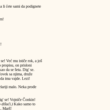
a li ćete sami da podignete
am!
!
se! Već mu ističe rok, a još
propisu, on prisloni
ao da se šeta. Dig' se.
ovek sa njima, druže
a da ima vajde. Lezi!
lariji malo. Neka prođe
ig' se! Vojniče Čonkin!
 dišući.)
Kako samo to
.. Marš!