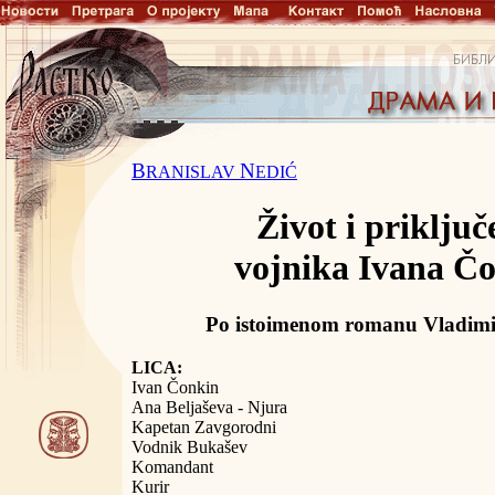
B
N
RANISLAV
EDIĆ
Život i priključ
vojnika Ivana Č
Po istoimenom romanu Vladimi
LICA:
Ivan Čonkin
Ana Beljaševa - Njura
Kapetan Zavgorodni
Vodnik Bukašev
Komandant
Kurir