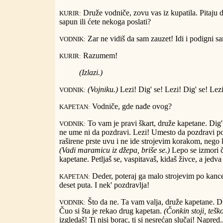
Druže vodniče, zovu vas iz kupatila. Pitaju d
KURIR:
sapun ili ćete nekoga poslati?
Zar ne vidiš da sam zauzet! Idi i podigni s
VODNIK:
Razumem!
KURIR:
(Izlazi.)
(Vojniku.)
Lezi! Dig' se! Lezi! Dig' se! Lezi
VODNIK:
Vodniče, gde nađe ovog?
KAPETAN:
To vam je pravi škart, druže kapetane. Dig' 
VODNIK:
ne ume ni da pozdravi. Lezi! Umesto da pozdravi po 
raširene prste uvu i ne ide strojevim korakom, nego k
(Vadi maramicu iz džepa, briše se.)
Lepo se izmori č
kapetane. Petljaš se, vaspitavaš, kidaš živce, a jedv
Deder, poteraj ga malo strojevim po kance
KAPETAN:
deset puta. I nek' pozdravlja!
Što da ne. Ta vam valja, druže kapetane. D
VODNIK:
Čuo si šta je rekao drug kapetan.
(Čonkin stoji, teško
izgledaš! Ti nisi borac, ti si nesrećan slučaj! Napred.