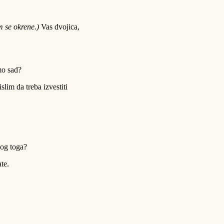
m se okrene.)
Vas dvojica,
mo sad?
slim da treba izvestiti
og toga?
te.