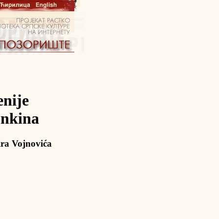
enije
onkina
ra Vojnovića