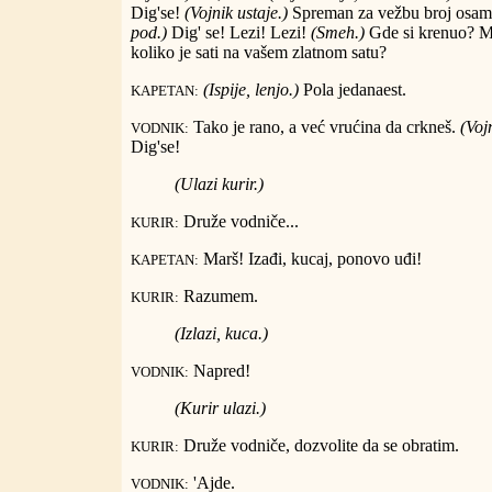
Dig'se!
(Vojnik ustaje.)
Spreman za vežbu broj osam
pod.)
Dig' se! Lezi! Lezi!
(Smeh.)
Gde si krenuo? M
koliko je sati na vašem zlatnom satu?
(Ispije, lenjo.)
Pola jedanaest.
KAPETAN:
Tako je rano, a već vrućina da crkneš.
(Voj
VODNIK:
Dig'se!
(Ulazi kurir.)
Druže vodniče...
KURIR:
Marš! Izađi, kucaj, ponovo uđi!
KAPETAN:
Razumem.
KURIR:
(Izlazi, kuca.)
Napred!
VODNIK:
(Kurir ulazi.)
Druže vodniče, dozvolite da se obratim.
KURIR:
'Ajde.
VODNIK: