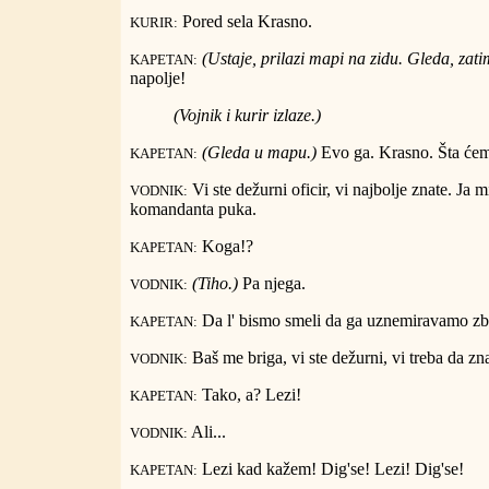
Pored sela Krasno.
KURIR:
(Ustaje, prilazi mapi na zidu. Gleda, zati
KAPETAN:
napolje!
(Vojnik i kurir izlaze.)
(Gleda u mapu.)
Evo ga. Krasno. Šta će
KAPETAN:
Vi ste dežurni oficir, vi najbolje znate. Ja mi
VODNIK:
komandanta puka.
Koga!?
KAPETAN:
(Tiho.)
Pa njega.
VODNIK:
Da l' bismo smeli da ga uznemiravamo zb
KAPETAN:
Baš me briga, vi ste dežurni, vi treba da zna
VODNIK:
Tako, a? Lezi!
KAPETAN:
Ali...
VODNIK:
Lezi kad kažem! Dig'se! Lezi! Dig'se!
KAPETAN: