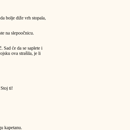
a bolje diže vrh stopala,
ste na slepoočnicu.
 Sad će da se saplete i
sku ova strašila, je li
Stoj ti!
gu kapetanu.