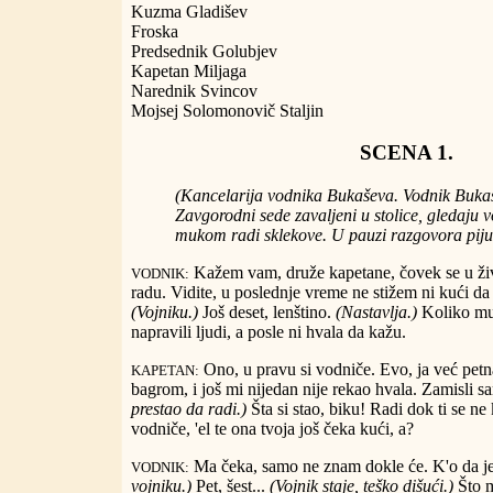
Kuzma Gladišev
Froska
Predsednik Golubjev
Kapetan Miljaga
Narednik Svincov
Mojsej Solomonovič Staljin
SCENA 1.
(Kancelarija vodnika Bukaševa. Vodnik Bukaš
Zavgorodni sede zavaljeni u stolice, gledaju v
mukom radi sklekove. U pauzi razgovora piju
Kažem vam, druže kapetane, čovek se u živo
VODNIK:
radu. Vidite, u poslednje vreme ne stižem ni kući d
(Vojniku.)
Još deset, lenštino.
(Nastavlja.)
Koliko muk
napravili ljudi, a posle ni hvala da kažu.
Ono, u pravu si vodniče. Evo, ja već pet
KAPETAN:
bagrom, i još mi nijedan nije rekao hvala. Zamisli 
prestao da radi.)
Šta si stao, biku! Radi dok ti se ne
vodniče, 'el te ona tvoja još čeka kući, a?
Ma čeka, samo ne znam dokle će. K'o da j
VODNIK:
vojniku.)
Pet, šest...
(Vojnik staje, teško dišući.)
Što m