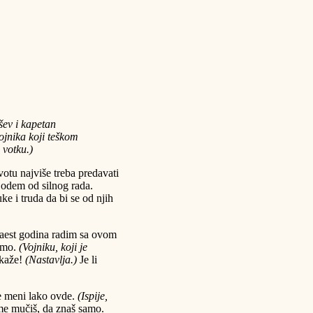
ev i kapetan
ojnika koji teškom
 votku.)
tu najviše treba predavati
a odem od silnog rada.
e i truda da bi se od njih
naest godina radim sa ovom
samo.
(Vojniku, koji je
 kaže!
(Nastavlja.)
Je li
e meni lako ovde.
(Ispije,
e mučiš, da znaš samo.