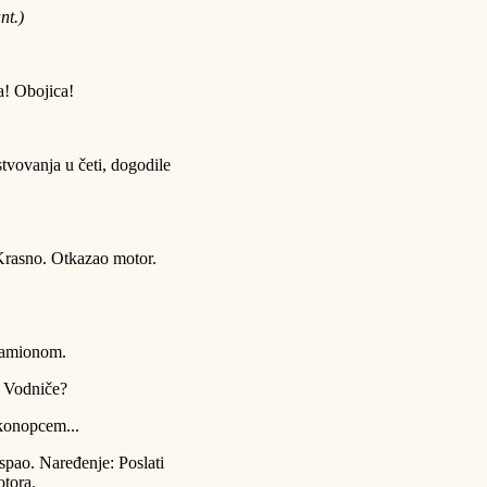
nt.)
a! Obojica!
vovanja u četi, dogodile
Krasno. Otkazao motor.
kamionom.
 Vodniče?
konopcem...
spao. Naređenje: Poslati
otora.