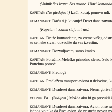
(Vodnik čas legne, čas ustane. Ulazi komanda
(Ne gledajući.)
Izađi, kucaj, ponovo uđi.
KAPETAN:
Daću ti ja kucanje! Deset dana zatvor
KOMANDANT:
(Kapetan i vodnik staju mirno.)
Druže komandante, za vreme vašeg odsust
KAPETAN:
su se neke stvari, dozvolite da vas izvestim.
Dozvoljavam, samo kratko.
KOMANDANT:
Poručnik Meleško prinudno sleteo. Selo 
KAPETAN:
Potrebna pomoć.
Predlog?
KOMANDANT:
Predlažem transport aviona u delovima, 
KAPETAN:
Dvadeset dana zatvora. Nema goriva!
KOMANDANT:
Pa...
(Stidljivo.)
Možda ako bi ga prevukli 
VODNIK:
Dvadeset dana zatvora. Avion bi se ra
KOMANDANT:
jednog vojnika da čuva avion, do prispeća novog m