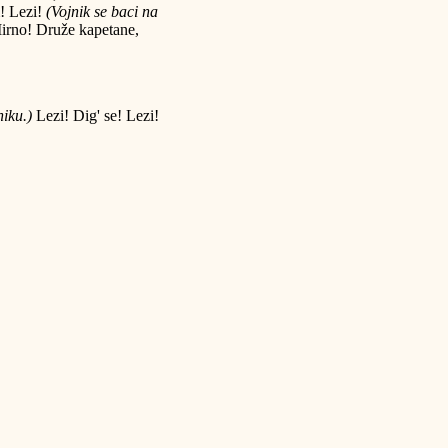
! Lezi!
(Vojnik se baci na
irno! Druže kapetane,
niku.)
Lezi! Dig' se! Lezi!