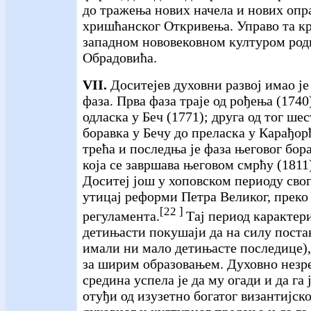
до тражења нових начела и нових опр
хришћанског Откривења. Управо та кр
западном нововековном културом роди
Обрадовића.
VII.
Доситејев духовни развој имао је
фаза. Прва фаза траје од рођења (1740
одласка у Беч (1771); друга од тог ш
боравка у Бечу до преласка у Карађор
трећа и последња је фаза његовог бор
која се завршава његовом смрћу (1811)
Доситеј још у хоповском периоду сво
утицај реформи Петра Великог, преко
[22 ]
регуламента.
Тај период каракте
детињасти покушаји да на силу постан
имали ни мало детињасте последице),
за ширим образовањем. Духовно незр
средина успела је да му огади и да га 
отуђи од изузетно богатог византијск