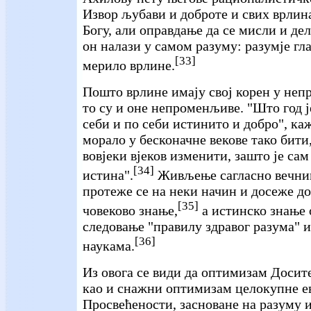
Извор љубави и доброте и свих врлина
Богу, али оправдање да се мисли и де
он налази у самом разуму: разумје гл
[33]
мерило врлине.
Пошто врлине имају свој корен у неп
то су и оне непроменљиве. "Што год ј
себи и по себи истинито и добро", каж
морало у бесконачне векове тако бити
вовјеки вјеков изменити, зашто је сам
[34]
истина".
Живљење сагласно вечни
протеже се на неки начин и досеже д
[35]
човеково знање,
а истинско знање 
следовање "правилу здравог разума" 
[36]
наукама.
Из овога се види да оптимизам Досит
као и снажни оптимизам целокупне е
Просвећености, засноване на разуму 