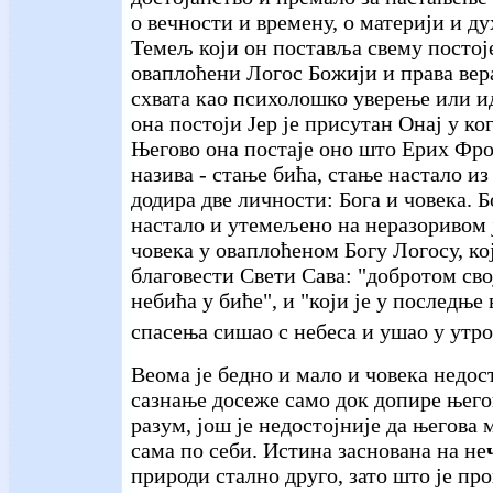
о вечности и времену, о материји и дух
Темељ који он поставља свему постој
оваплоћени Логос Божији и права вера
схвата као психолошко уверење или 
она постоји Јер је присутан Онај у ког
Његово она постаје оно што Ерих Фр
назива - стање бића, стање настало из
додира две личности: Бога и човека. 
настало и утемељено на неразоривом 
човека у оваплоћеном Богу Логосу, кој
благовести Свети Сава: "добротом сво
небића у биће", и "који је у последње
спасења сишао с небеса и ушао у утро
Веома је бедно и мало и човека недос
сазнање досеже само док допире њег
разум, још је недостојније да његова 
сама по себи. Истина заснована на не
природи стално друго, зато што је пр