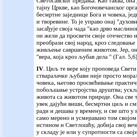
Светосавског предања. Као таква, она 
тајну Цркве, као Богочовечанског орга
бесмртне заједнице Бога и човека, јед
и творевине. То је управо онај "духов
засађује своја чада "као дрво маслино
он жели да просвети своје отечество 
преобрази свој народ, кроз следовање
живљење савршеним животом. Јер, оно
"вера, која кроз љубав дела " (Гал. 5,6)
IV
. Циљ те вере коју проповеда Свети
стваралачке љубави није просто мор
човека, његово просвећивање практи
побољшање устројства друштва; ускл
живота са животом природе. Она све т
увек дајући виши, бесмртни циљ и см
ради и дешава у времену, и све што у 
само мерено и усмеравано том својо
истином и Светлошћу, добија свој веч
у складу је или у супротности са сво