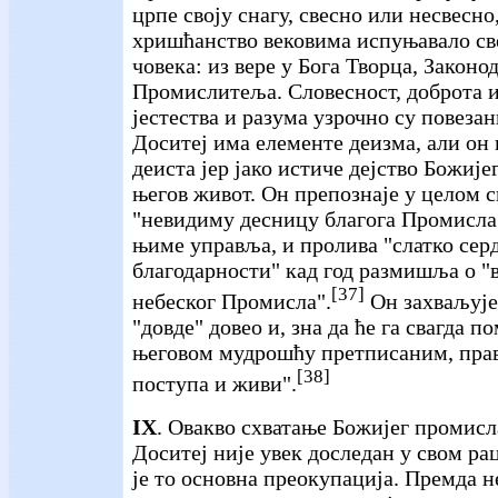
црпе своју снагу, свесно или несвесно,
хришћанство вековима испуњавало св
човека: из вере у Бога Творца, Законо
Промислитеља. Словесност, доброта 
јестества и разума узрочно су повезан
Доситеј има елементе деизма, али он
деиста јер јако истиче дејство Божиј
његов живот. Он препознаје у целом 
"невидиму десницу благога Промисла"
њиме управља, и пролива "слатко сер
благодарности" кад год размишља о "
[37]
небеског Промисла".
Он захваљује 
"довде" довео и, зна да ће га свагда п
његовом мудрошћу претписаним, прав
[38]
поступа и живи".
IX
. Овакво схватање Божијег промисл
Доситеј није увек доследан у свом р
је то основна преокупација. Премда 