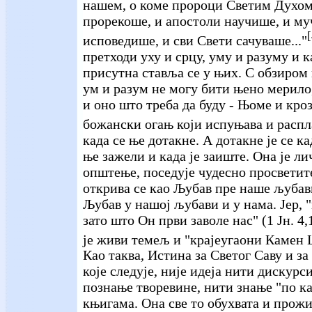
нашем, о коме пророци Светим Духо
прорекоше, и апостоли научише, и м
[
исповедише, и сви Свети сачуваше..."
претходи уху и срцу, уму и разуму и 
присутна ставља се у њих. С обзиром н
ум и разум не могу бити њено мерило,
и оно што треба да буду - Њоме и кроз
божански огањ који испуњава и распл
када се ње дотакне. А дотакне је се к
ње зажели и када је заиште. Она је ли
општење, поседује чудесно просветит
открива се као Љубав пре наше љубави
Љубав у нашој љубави и у нама. Јер, 
зато што Он први заволе нас" (1 Јн. 4,
је живи темељ и "крајеугаони Камен 
Као таква, Истина за Светог Саву и з
које следује, није идеја нити дискурс
познање творевине, нити знање "по к
књигама. Она све то обухвата и прож