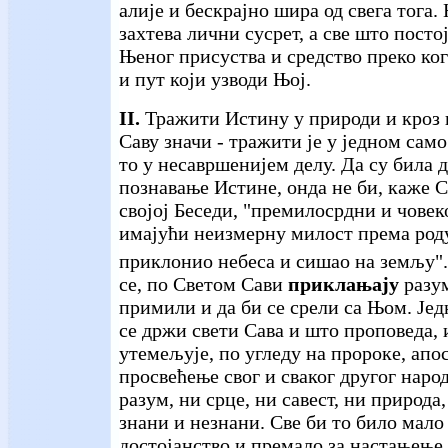
алије и бескрајно шира од свега тога
захтева лични сусрет, а све што постој
Њеног присуства и средство преко ко
и пут који узводи Њој.
II.
Тражити Истину у природи и кроз п
Саву значи - тражити је у једном само
то у несавршенијем делу. Да су била 
познавање Истине, онда не би, каже С
својој Беседи, "премилосрдни и човек
имајући неизмерну милост према род
приклонио небеса и сишао на земљу".
се, по Светом Сави
приклањају
разум
примили и да би се срели са Њом. Једн
се држи свети Сава и што проповеда, 
утемељује, по угледу на пророке, апо
просвећење свог и сваког другог народ
разум, ни срце, ни савест, ни природа
знани и незнани. Све би то било мало
достојанство и премало за настањење