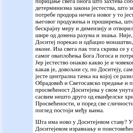
порицање свега онога што захтева со
детерминизма закона јестества, што 
потребе продора нечега новог у то јес
његовог продужења и проширења, што
бескрајну меру и димензију и отворил
шире од домена разума и знања. Није,
Доситеј порекао и одбацио монаштво,
иконе. Иза свега пак тога скрива се у
самог оваплоћења Бога Логоса и потр
Јер јестество онакво какво је и човек
какав је, довољни су, по Доситеју, сам
јесте централна тачка на којој се раз
Обрадовић и Светосавско предање и п
просвећеност Доситејева у свом уну
сасвим нешто друго од еванђелске х
Просвећености, и поред све сличности
поглед постоји међу њима.
Шта има ново у Доситејевом ставу? 
Доситејевом изравнању и поистовеће