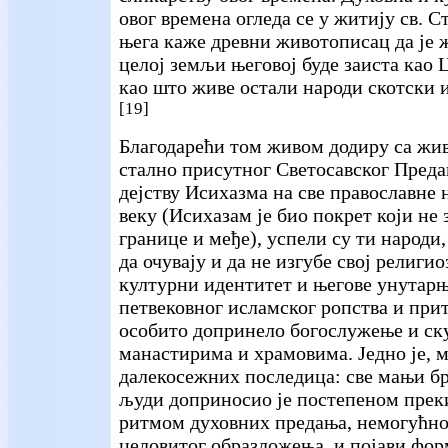
овог времена огледа се у житију св. С
њега каже древни животописац да је 
целој земљи његовој буде заиста као 
као што живе остали народи скотски 
[19]
Благодарећи том живом додиру са жи
стално присутног Светосавског Пред
дејству Исихазма на све православне 
веку (Исихазам је био покрет који не 
границе и међе), успели су ти народи
да очувају и да не изгубе свој религи
културни идентитет и његове унутарњ
петвековног исламског ропства и прит
особито допринело богослужење и ск
манастирима и храмовима. Једно је, 
далекосежних последица: све мањи бр
људи доприносио је постепеном прек
ритмом духовних предања, немогућно
целовитог образложења, и појави фор