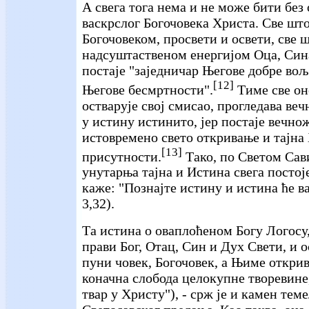
А свега тога нема и не може бити без
васкрслог Богочовека Христа. Све шт
Богочовеком, просвети и освети, све 
надсуштаственом енергијом Оца, Син
постаје "заједничар Његове добре вољ
[12]
Његове бесмртности".
Тиме све он
остварује свој смисао, прогледава веч
у истину истинито, јер постаје вечно
истовремено свето откривање и тајна
[13]
присутности.
Тако, по Светом Сави
унутарња тајна и Истина свега постоје
каже: "Познајте истину и истина ће ва
3,32).
Та истина о оваплоћеном Богу Логосу,
прави Бог, Отац, Син и Дух Свети, и о
пуни човек, Богочовек, а Њиме открив
коначна слобода целокупне творевине,
твар у Христу"), - срж је и камен те