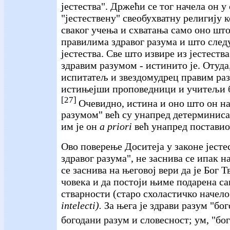
јестества". Држећи се тог начела он у
"јестествену" свеобухватну религију к
сваког учења и схватања само оно што
правилима здравог разума и што след
јестества. Све што извире из јестества
здравим разумом - истинито је. Отуда,
испитатељ и звездомудрец правим раз
истињејши проповедници и учитељи б
[27]
Очевидно, истина и оно што он н
разумом" већ су унапред детерминиса
им је он
а рriоri
већ унапред поставио
Ово поверење Доситеја у законе јестес
здравог разума", не заснива се ипак 
се заснива на његовој вери да је Бог 
човека и да постоји њиме подарена са
стварности (старо схоластичко начел
intelecti).
За њега је здрави разум "бог
богодани разум и словесност; ум, "бо