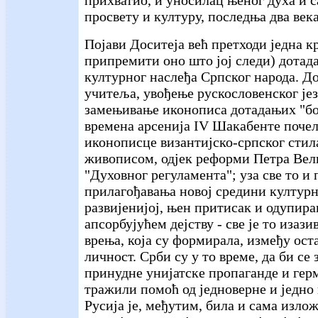
просвету и културу, последња два века
Појави Доситеја већ претходи једна кр
припремити оно што јој следи) дотада
културног наслеђа Српског народа. Д
учитеља, увођење рускословенског је
замењивање иконописа дотадањих "бог
времена арсенија IV Шакабенте почел
иконописце византијско-српског стил
живописом, одјек реформи Петра Вел
"Духовног регуламента"; уза све то и 
прилагођавања новој средини културн
развијенијој, њен притисак и одупир
апсорбујућем дејству - све је то изази
врења, која су формирала, између ост
личност. Срби су у то време, да би се
принудне унијатске пропаганде и гер
тражили помоћ од једноверне и једно 
Русија је, међутим, била и сама изл