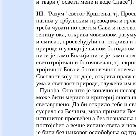
и твари ("освети мене и воде Спасе").
III
. "Разум" светог Крштења, тј. Прос
назива у србуљским преводима и грчк
треба чувати по светом Сави и његов
зеницу ока, открива човековом разуму
и смисао, просвећујући га; открива и
природе и узводи је њеном богоданом 
нити је само Божији нити је само чове
светотројичан и богочовечан, тј. скрив
тројичног Бога и богочовечног човека 
Светлост коју он даје, открива праву 
ума и светлост природе, служећи им 
- Пуноћа. Оно што је коначно и несав
може бити мерило и критериј онога ш
свесавршено. Да би открило себе и сво
сусрело са Вечним, мора примити Веч
истинитог просвећења без познавања 
постојећег, а вечне истине света и чо
је бити без њиховог ослобођења од тр