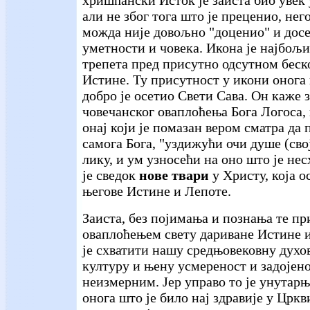
али не због тога што је преценио, нег
можда није довољно "доценио" и досе
уметности и човека. Икона је најбољи
трепета пред присутно одсутном беск
Истине. Ту присутност у икони онога
добро је осетио Свети Сава. Он каже 
човечанског оваплоћења Бога Логоса, 
онај који је помазан вером сматра да 
самога Бога, "уздижући очи душе (сво
лику, и ум узносећи на оно што је не
је сведок
нове твари
у Христу, која о
његове Истине и Лепоте.
Заиста, без појимања и познања те пр
оваплоћењем свету дариване Истине 
је схватити нашу средњовековну духо
културу и њену усмереност и задојен
неизмерним. Јер управо то је унутарњ
онога што је било нај здравије у Цркв