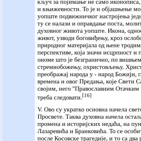
кључ за појимање не само иконописа,
и књижевности. То је и објашњење м
уопште подвижничког настројења једн
ту се налази и оправдање поста, моли
духовног живота уопште. Икона, одно
живот, узводи боговиђењу, кроз осло
природног материјала од њене троди
перспективе, која значи исцрпност и
ономе што је безгранично, по вишњем
стремиобожењу, охристовљењу. Хрис
преображај народа у - народ Божији, г
времена и овог Предања, које Свети С
својим, него "Православним Отачким
[16]
треба следовати.
V. Ово су укратко основна начела све
Просвете. Таква духовна начела остала
промена и историјских недаћа, на пун
Лазаревића и Бранковића. То се особи
после Косовске трагедије, и то са два 