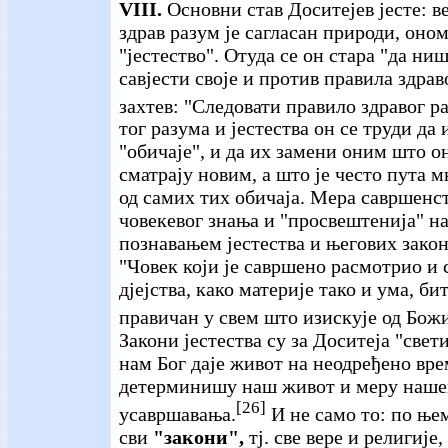
VIII.
Основни став Доситејев јесте: ве
здрав разум је сагласан природи, оно
"јестество". Отуда се он стара "да ни
савјести своје и против правила здрав
захтев: "Следовати правило здравог р
тог разума и јестества он се труди да
"обичаје", и да их замени оним што о
сматрају новим, а што је често пута м
од самих тих обичаја. Мера савршенст
човекевог знања и "просвештенија" на
познавањем јестества и његових закон
"Човек који је савршено расмотрио и 
дјејства, како материје тако и ума, би
правичан у свем што изискује од Бож
Закони јестества су за Доситеја "свети
нам Бог даје живот на неодређено вре
детерминишу наш живот и меру наше
[26]
усавршавања.
И не само то: по њем
сви
"закони",
тј. све вере и религије