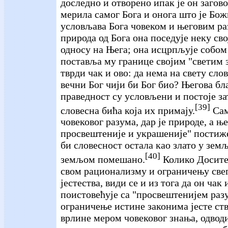
доследно и отворено ипак је он загов
мерила самог Бога и онога што је Бо
условљава Бога човеком и његовим ра
природа од Бога она поседује неку св
односу на Њега; она исцрпљује собом 
поставља му границе својим "светим 
тврди чак и ово: да нема на свету сло
вечни Бог чији би Бог био? Његова бл
праведност су условљени и постоје за
[39]
словесна бића која их примају.
Сам
човековог разума, дар је природе, а 
просвештеније и украшеније" постиже
би словесност остала као злато у зем
[40]
земљом помешано.
Колико Доситеј
свом рационализму и ограничењу све
јестества, види се и из тога да он чак
поистовећује са "просвештенијем раз
ограничење истине законима јесте ст
врлине мером човековог знања, одвод