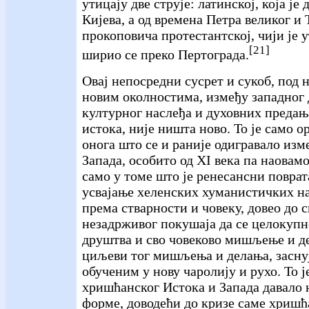
утицају две струје: латинској, која је
Кијева, а од времена Петра великог и
прокоповича протестантској, чији је 
[21]
ширио се преко Пертограда.
Овај непосредни сусрет и сукоб, под 
новим околностима, између западног 
културног наслеђа и духовних предањ
истока, није ништа ново. То је само 
онога што се и раније одигравало изм
Запада, особито од XI века па наовамо
само у томе што је ренесансни повра
усвајање хеленских хуманистичких на
према стварности и човеку, довео до 
незадрживог покушаја да се целокупн
друштва и сво човеково мишљење и д
циљеви тог мишљења и делања, заснуј
обученим у нову чаролију и рухо. То ј
хришћанског Истока и Запада давало 
форме, доводећи до кризе саме хришћ