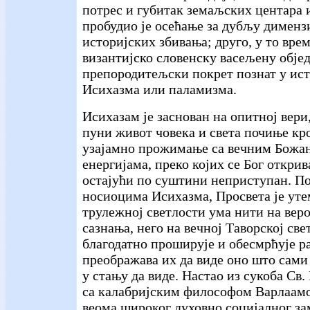
потрес и губитак земаљских центара 
пробудио је осећање за дубљу димензи
историјских збивања; друго, у то врем
византијско словенску васељену обје
препородитељски покрет познат у ис
Исихазма или паламизма.
Исихазам је заснован на опитној вери,
пуни живот човека и света почиње кр
узајамно прожимање са вечним Божа
енергијама, преко којих се Бог открива
остајући по суштини неприступан. П
носиоцима Исихазма, Просвета је уте
трулежној светлости ума нити на вер
сазнања, него на вечној Таворској све
благодатно проширује и обесмрћује ра
преображава их да виде оно што сами 
у стању да виде. Настао из сукоба Св
са калабријским философом Варлаамо
веома широког духовно социјалног за