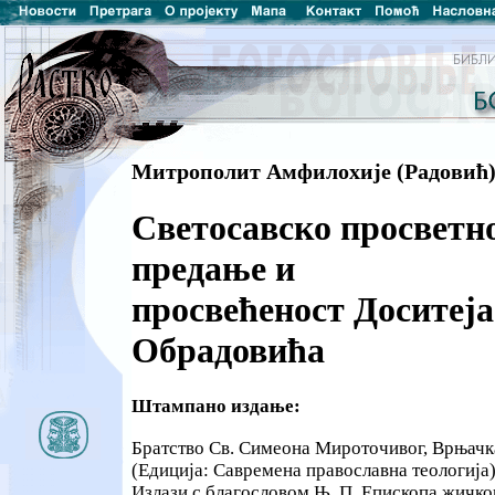
Митрополит Амфилохије (Радовић
Светосавско просветн
предање и
просвећеност Доситеја
Обрадовића
Штампано издање:
Братство Св. Симеона Мироточивог, Врњачка 
(Едиција: Савремена православна теологија
Излази с благословом Њ. П. Епископа жичког