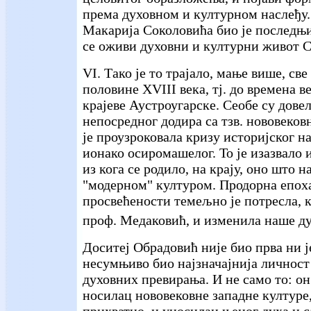
према духовном и културном наслеђу.
Макарија Соколовића био је последњи
се оживи духовни и културни живот С
VI. Тако је то трајало, мање више, све
половине XVIII века, тј. до времена в
крајеве Аустроугарске. Сеобе су довел
непосредног додира са тзв. нововеков
је проузроковала кризу историјског н
ионако осиромашелог. То је изазвало 
из кога се родило, на крају, оно што
"модерном" културом. Продорна епоха
просвећености темељно је потресла, 
проф. Медаковић, и изменила наше ду
Доситеј Обрадовић није био прва ни ј
несумњиво био најзначајнија личност
духовних превирања. И не само то: он 
носилац нововековне западне културе,
прихватио, и уносилац њеног духа и 