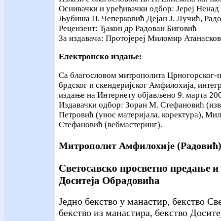
Оснивачки и уређивачки одбор: Јереј Ненад
Љубиша П. Чеперковић Дејан Ј. Лучић, Ра
Рецензент:
Ђакон др Радован Биговић
За издавача: Протојереј Миломир Атанаско
Електронско издање:
Са благословом митрополита Црногорског-п
брдског и скендеријског Амфилохија, интег
издање на Интернету објављено 9. марта 20
Издавачки одбор: Зоран М. Стефановић (из
Петровић (унос материјала, коректура), Ми
Стефановић (вебмастеринг).
Митрополит Амфилохије (Радовић
Светосавско просветно предање и
Доситеја Обрадовића
Једно бекство у манастир, бекство Све
бекство из манастира, бекство Досите