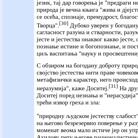
језик, тај дар говорења је "предраги н
природа је вечна књига "жива и дјејст
се осећа, спознаје, премудрост, благо
[30]
Творца".
Дубоко уверен у богодану
сагласност разума и стварности, разу
јесте и јестества онаквог какво јесте,
познање истине и богопознање, и пос
циљ васпитања "науку и просвештениј
С обзиром на богодану доброту природ
својство јестества нити праве човеко
метафизички карактер, него происход
[31]
неразумија", каже Доситеј.
На дру
Доситеј поред незнања и "нерасудија"
трећи извор греха и зла:
"природну људском јестеству слабост"
на његово безрезервно поверење у раз
моменат веома мало истиче јер он уп
Ахилову пету његове рационалистичке