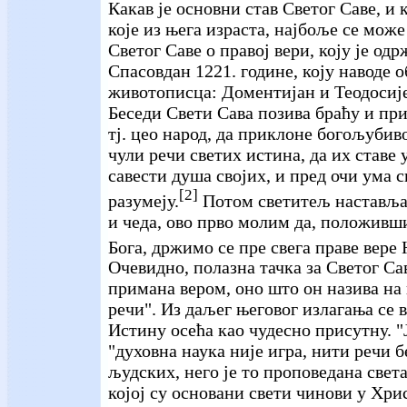
Какав је основни став Светог Саве, и
које из њега израста, најбоље се може
Светог Саве о правој вери, коју је од
Спасовдан 1221. године, коју наводе 
животописца: Доментијан и Теодосије.
Беседи Свети Сава позива браћу и при
тј. цео народ, да приклоне богољубиво
чули речи светих истина, да их ставе у
савести душа својих, и пред очи ума с
[2]
разумеју.
Потом светитељ наставља:
и чеда, ово прво молим да, положивши
Бога, држимо се пре свега праве вере 
Очевидно, полазна тачка за Светог Са
примана вером, оно што он назива на 
речи". Из даљег његовог излагања се в
Истину осећа као чудесно присутну. "Ј
"духовна наука није игра, нити речи
људских, него је то проповедана свет
којој су основани свети чинови у Хри