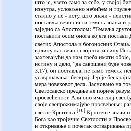
што је, узето само за себе, у својој би
изнутра, условљено небићем и трулеж
стално у не - исту, што значи - неисти
поставља вечно исти темељ знања и р
заједно са Апостолом: "Темеља друго
поставити осим онога којега постави 
светих Апостола и богоносних Отаца..
врлину као вечно својство и силу Ист
захтевајући да нам треба имати обоје, 
истину и дело, "да савршени буде чов
3,17), он поставља, не само темељ, не
усавршавања: бескрај. Јер је бескрајна
мера човековог дела. Засновано на т
Светосавско предање не пориче разум
просвећеност. Али оно има свој свеоб
своје свепрожимајуће просвећење: ра
[10]
светог Крштења.
Крштење значи о
Бога као тројичне Светлости и Просве
и откривање и почетак остваривања п