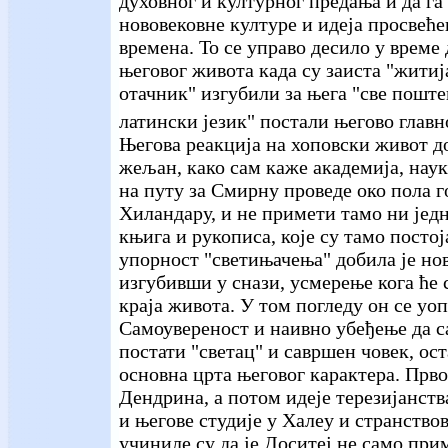
духовног и културног предања и да га
нововековне културе и идеја просвећ
времена. То се управо десило у време
његовог живота када су заиста "житиј
отачник" изгубили за њега "све поште
латински језик" постали његово главн
Његова реакција на хоповски живот до
жељан, како сам каже академија, наук
на путу за Смирну проведе око пола 
Хиландару, и не примети тамо ни јед
књига и рукописа, које су тамо постој
упорност "светињачења" добила је но
изгубивши у снази, усмерење кога ће 
краја живота. У том погледу он се уо
Самоувереност и наивно убеђење да 
постати "светац" и савршен човек, ост
основна црта његовог карактера. Прво
Дендрина, а потом идеје терезијанств
и његове студије у Халеу и странство
учиниле су да је Доситеј не само при