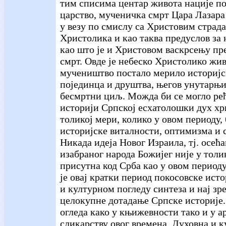
тим списима центар живота нације по
царство, мученичка смрт Цара Лазара
у везу по смислу са Христовим страда
Христолика и као таква предуслов за 
као што је и Христовом васкрсењу пр
смрт. Овде је небеско Христолико жи
мучеништво постало мерило историјс
појединца и друштва, његов унутарњи
бесмртни циљ. Можда би се могло рећ
историји Српској есхатолошки дух хр
толикој мери, колико у овом периоду,
историјске виталности, оптимизма и 
Никада идеја Новог Израила, тј. осећ
изабраног народа Божијег није у толи
присутна код Срба као у овом периоду
је овај кратки период покосовске ист
и културном погледу синтеза и нај зр
целокупне дотадање Српске историје.
огледа како у књижевности тако и у а
сликарству овог времена. Духовна и 