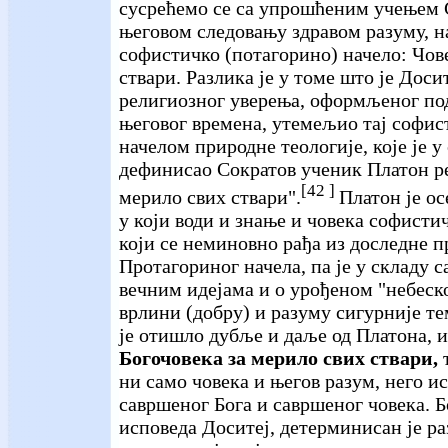
сусрећемо се са упрошћеним учењем 
његовом следовању здравом разуму, н
софистичко (потагорино) начело: Чов
ствари. Разлика је у томе што је Доси
религиозног уверења, оформљеног под
његовог времена, утемељио тај софи
начелом природне теологије, које је у
дефинисао Сократов ученик Платон ре
[42 ]
мерило свих ствари".
Платон је ос
у који води и знање и човека софисти
који се неминовно рађа из доследне 
Протагориног начела, па је у складу 
вечним идејама и о урођеном "небеск
врлини (добру) и разуму сигурније т
је отишло дубље и даље од Платона, 
Богочовека за мерило свих ствари,
т
ни само човека и његов разум, него и
савршеног Бога и савршеног човека. Б
исповеда Доситеј, детерминисан је ра