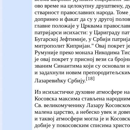
ово време на целокупну друштвену, д
стварност православних народа. Томе 
допринео и факат да су у другој поло
главне положаје у Црквама православ
патријарси исихасти: у Цариграду пат
Бугарској Јефтимије, у Србији патриј
митрополит Кипријан." Овај покрет је
Румуније преко монаха Никодима Тис
је овај покрет у присној вези са бро
званим Синаитима који су основали н
и задахнули новим препородитељски
[18]
Лазаревићку Србију.
Из исихастичке духовне атмосфере нас
Косовска максима стављена народним
Св. великомученику Лазару Косовском
малена царство, а небеско увек и дове
и таквој атмосфери могла је и Косовск
добије у покосовским списима христ