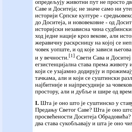
опредељују животни пут не просто дв
Саве и Доситеја; не значе само ни ут
историји Српске културе - средњовеко
до Доситеја, и нововековне - од Досите
историјски независна чина судбински
ход једне нације кроз векове, али ис
жеравичну раскрсницу на којој се не
човек уопште, и од које зависи његов
[1]
и у вечности.
Свети Сава и Доситеј 
егзистенцијална става према животу и 
који се узајамно додирују и прожима
тачкама, али и који се суштински раз
најбитније и најпресудније за човеко
простору, али и дубље и шире од врем
I.
Шта је оно што је суштинско у став
Предању Светог Саве? Шта је оно што
просвећености Доситеја Обрадовића? 
два става сукобљавају и шта је оно ч