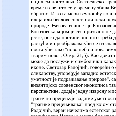
и циљем постојања. Светосавско Пре
време и све што се у времену збива В
обратно. И то га мери вечношћу која н
идеја или бесловесност, или неки не
природе. Његова вечност је Богочовечн
Богочовека којом је све призвано не д
јесте, него да постане оно што треба д
растући и преображавајући се из славе
постајући тако "ново небо и нова земљ
творим ново", Откр. 21,5). Као доказ 
може да послужи и симболички карак
иконе. Светозар Радојчић, говорећи о
сликарству, упоређује западно естетск
уметност је подражавање природе", с
византијско словенског иконописа тзв
перспективе, додаје једну изврсну ми
трагично прецењује задатке уметности
"трагике прецењивања" пред којом ст
Радојчић, веран начелима естетског 
хришћански Исток је заиста био увек у