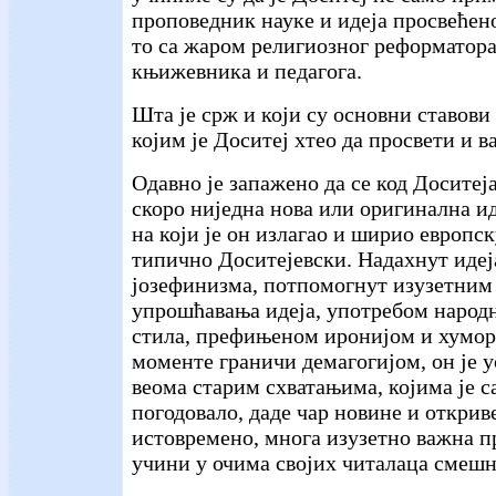
проповедник науке и идеја просвећено
то са жаром религиозног реформатора
књижевника и педагога.
Шта је срж и који су основни ставови
којим је Доситеј хтео да просвети и в
Одавно је запажено да се код Доситеј
скоро ниједна нова или оригинална ид
на који је он излагао и ширио европс
типично Доситејевски. Надахнут идеј
јозефинизма, потпомогнут изузетним
упрошћавања идеја, употребом народн
стила, префињеном иронијом и хуморо
моменте граничи демагогијом, он је 
веома старим схватањима, којима је с
погодовало, даде чар новине и открив
истовремено, многа изузетно важна п
учини у очима својих читалаца смеш