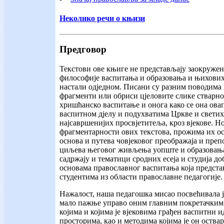
Неколико речи о књизи
Предговор
Текстови ове књиге не представљају заокружен
философије васпитања и образовања и њихових
настали одједном. Писани су разним поводима 
фрагменти или обриси цјеловите слике стварнос
хришћанско васпитање и онога како се она овап
васпитном дјелу и подухватима Цркве и свети
најсавршенијих просвјетитеља, кроз вјекове. Но
фрагментарности ових текстова, прожима их ос
основа и путева човјековог преображаја и преп
циљева његовог живљења уопште и образовања
садржају и тематици сродних есеја и студија доб
основама православног васпитања која предст
студентима из области православне педагогије.
Нажалост, наша педагошка мисао посвећивала ј
мало пажње управо оним главним покретачким
којима и којима је вјековима грађен васпитни 
просторима, као и методима којима је он оства