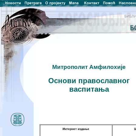
Митрополит Амфилохије
Основи православног
васпитања
Интернет издање