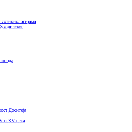
м сотириологијама
Суходолског
епорода
ост Доситеја
IV и XV века