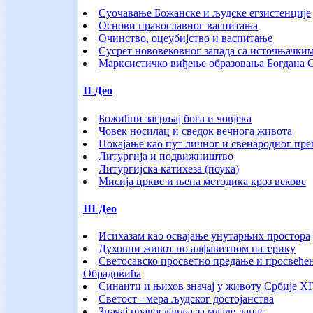
Суочавање Божанске и људске егзистенције
Основи православног васпитања
Очинство, оцеубијство и васпитање
Сусрет нововековног запада са источњачки
Марксистичко виђење образовања Богдана 
II Део
Божићни загрљај бога и човјека
Човек носилац и сведок вечнога живота
Покајање као пут личног и свенародног пр
Литургија и подвижништво
Литургијска катихеза (поука)
Мисија цркве и њена методика кроз векове
III Део
Исихазам као освајање унутарњих простора
Духовни живот по алфавитном патерику
Светосавско просветно предање и просвећен
Обрадовића
Синаити и њихов значај у животу Србије X
Светост - мера људског достојанства
Значај православља за младе данас