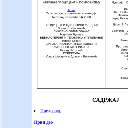
ИЗВРШНИ ПРОДУЦЕНТ И ПОКРОВИТЕЉ
Едиција 
Из
Janus
Њ. П. Епи
Технологије, издаваштво и агенција
Оснива
Београд, септембар� 2000
Јереј Нена
Дејан Ј. 
ПРОДУЦЕНТ И ОДГОВОРНИ УРЕДНИК
Зоран Стефановић
Братство 
ЛИКОВНО ОБЛИКОВАЊЕ
Врњ
Маринко Лугоња
ВЕБМАСТЕРИНГ И ТЕХНИЧКО УРЕЂИВАЊЕ
Ђако
Милан Стојић
ДИГИТАЛИЗАЦИЈА ТЕКСТУАЛНОГ И
Протоје
ЛИКОВНОГ МАТЕРИЈАЛА
Лико
Ненад Петровић
Мила
КОРЕКТУРА
Сл
Саша Шекарић и Драгана Вигњевић
Слог
"Ново
САДРЖАЈ
Предговор
Први део