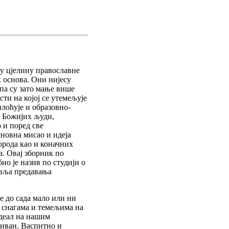
у цјелину православне
 основа. Они нијесу
па су зато мање више
ти на којој се утемељује
лоћује и образовно-
х Божијих људи,
 и поред све
новна мисао и идеја
орода као и коначних
. Овај зборник по
ио је назив по студији о
авља предавања
е до сада мало или ни
 снагама и темељима на
идеал на нашим
риван. Васпитно и