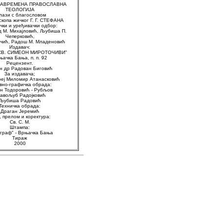
- САВРЕМЕНА ПРАВОСЛАВНА
ТЕОЛОГИЈА
лази с благословом
скопа жичког Г. Г. СТЕФАНА
чки и уређивачки одбор:
д М. Михајловић, Љубиша П.
Чеперковић,
Лучић, Радош М. Младеновић
Издавач:
"СВ. СИМЕОН МИРОТОЧИВИ"
ачка Бања, п. п. 92
Рецензент.
н др Радован Биговић
За издавача;
реј Миломир Атанасковић
вно-графичка обрада:
н Тодоровић - Рубљов
авољуб Радојковић
Љубиша Радовић
Техничка обрада:
Драган Јеремић
, прелом и коректура:
Св. С. М.
Штампа:
граф" - Врњачка Бања
Тираж
2000