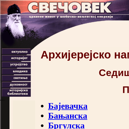
Архијерејско н
Седиш
П
Бајевачка
Бањанска
Бргулска