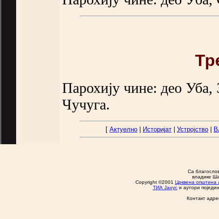
Тр
Парохију чине: део Уба, 
Чучуга.
[
Актуелно
|
Историјат
|
Устројство
|
В
Са благосло
владике Ша
Copyright ©2001
Црквена општина 
ТИА Јанус
и аутори поједин
Контакт адре