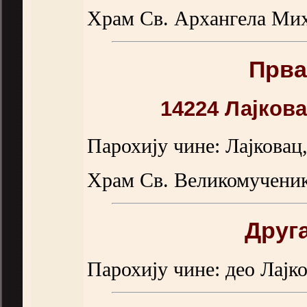
Храм Св. Архангела Мих
Прва
14224 Лајкова
Парохију чине: Лајковац
Храм Св. Великомученик
Друга
Парохију чине: део Лајко