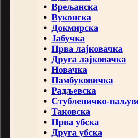
Врељанска
Вуконска
Докмирска
Јабучка
Прва лајковачка
Друга лајковачка
Новачка
Памбуковичка
Радљевска
Стубленичко-паљув
Таковска
Прва убска
Друга убска