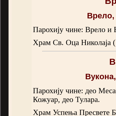
Вр
Врело,
Парохију чине: Врело и 
Храм Св. Оца Николаја (
В
Вукона
Парохију чине: део Меса
Кожуар, део Тулара.
Храм Успења Пресвете Бо