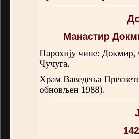
Д
Манастир Докм
Парохију чине: Докмир, 
Чучуга.
Храм Ваведења Пресвете 
обновљен 1988).
142