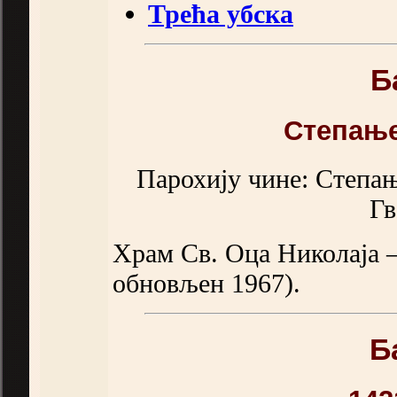
Трећа убска
Б
Степање
Парохију чине: Степањ
Гв
Храм Св. Оца Николаја –
обновљен 1967).
Б