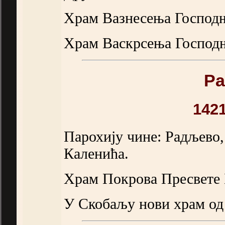
Храм Вазнесења Господњ
Храм Васкрсења Господње
Ра
142
Парохију чине: Радљево,
Каленића.
Храм Покрова Пресвете 
У Скобаљу нови храм од