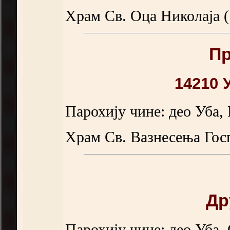
Храм Св. Оца Николаја (
Пр
14210 
Парохију чине: део Уба,
Храм Св. Вазнесења Госп
Др
Парохију чине: део Уба,