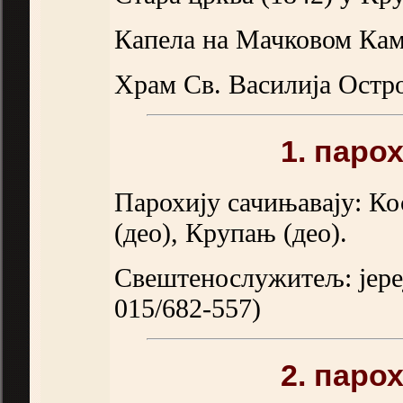
Капела на Мачковом Кам
Храм Св. Василија Остр
1. паро
Парохију сачињавају: Ко
(део), Крупањ (део).
Свештенослужитељ: јере
015/682-557)
2. паро