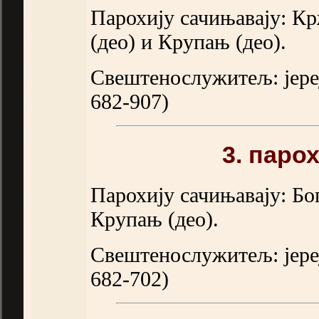
Парохију сачињавају: Кр
(део) и Крупањ (део).
Свештенослужитељ: јере
682-907)
3. паро
Парохију сачињавају: Б
Крупањ (део).
Свештенослужитељ: јере
682-702)