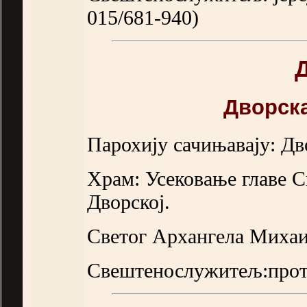
015/681-940)
Дворск
Парохију сачињавају: Дв
Храм: Усековање главе С
Дворској.
Светог Архангела Михаи
Свештенослужитељ:протој