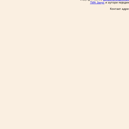
ТИА Јанус
и аутори поједин
Контакт адре