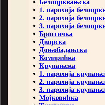
Белоцрквањска
1. парохија белоцр
2. парохија белоцр
3. парохија белоцр
Брштичка
Дворска
Доњобадањска
Комирићка
Крупањска
1. парохија крупањс
2. парохија крупањс
3. парохија крупањс
Мојковићка