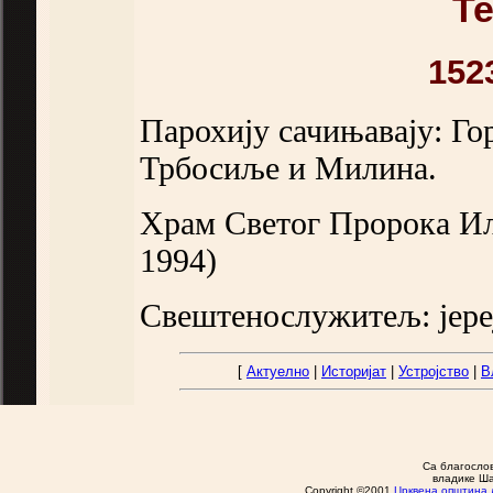
Т
152
Парохију сачињавају: Г
Трбосиље и Милина.
Храм Светог Пророка Ил
1994)
Свештенослужитељ: јере
[
Актуелно
|
Историјат
|
Устројство
|
В
Са благосло
владике Ша
Copyright ©2001
Црквена општина 