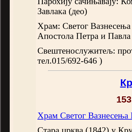
Парохију сачињавају: К
Завлака (део)
Храм: Светог Вазнесења
Апостола Петра и Павла
Свештенослужитељ: про
тел.015/692-646 )
К
153
Храм Светог Вазнесења 
Стара црква (1842) у Кр