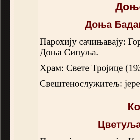
Доњ
Доња Бада
Парохију сачињавају: Г
Доња Сипуља.
Храм: Свете Тројице (19
Свештенослужитељ: јере
К
Цветуља