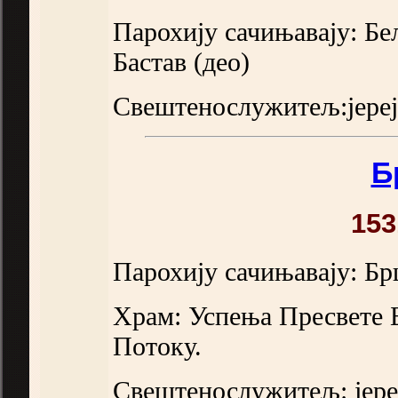
Парохију сачињавају: Бел
Бастав (део)
Свештенослужитељ:јере
Б
153
Парохију сачињавају: Б
Храм: Успења Пресвете Б
Потоку.
Свештенослужитељ: јереј