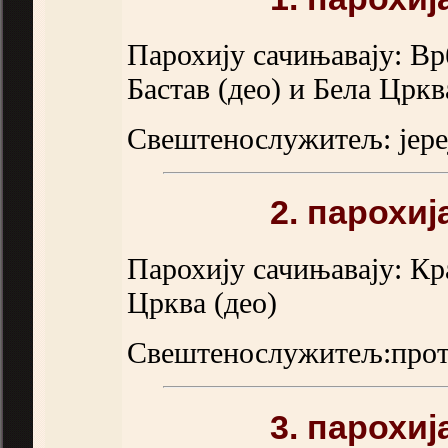
Парохију сачињавају: Вр
Бастав (део) и Бела Црква
Свештенослужитељ: јереј
2. парохи
Парохију сачињавају: Кр
Црква (део)
Свештенослужитељ:прото
3. парохи