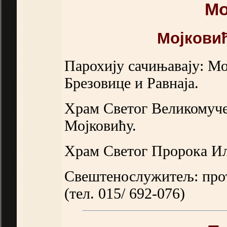
Мо
Мојковић
Парохију сачињавају: Мој
Брезовице и Равнаја.
Храм Светог Великомучен
Мојковићу.
Храм Светог Пророка Или
Свештенослужитељ: про
(тел. 015/ 692-076)