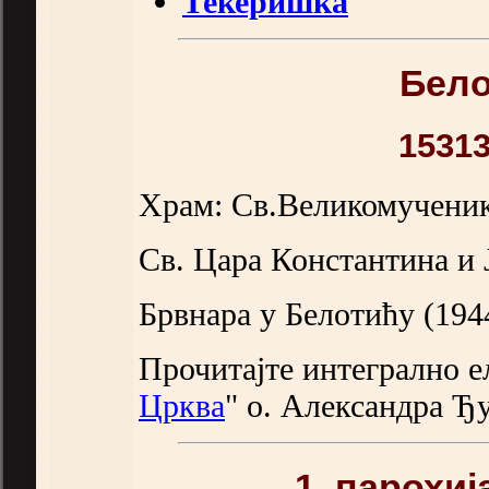
Текеришка
Бел
1531
Храм: Св.Великомученика
Св. Цара Константина и 
Брвнара у Белотићу (194
Прочитајте интегрално е
Црква
" о. Александра Ђ
1. парохи